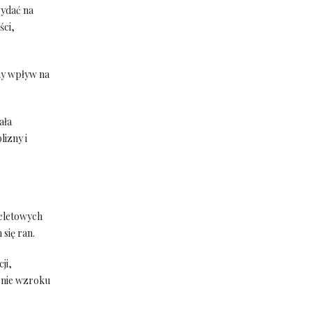
wydać na
ści,
ny wpływ na
ała
lizny i
ieletowych
się ran.
ji,
enie wzroku