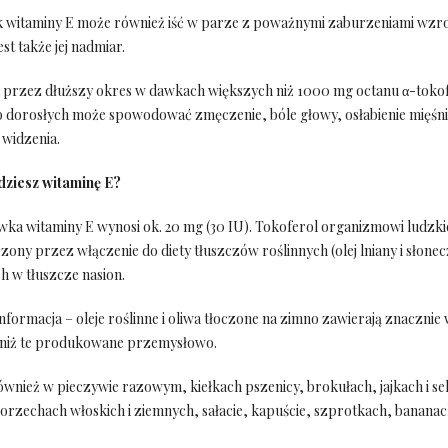
k witaminy E może również iść w parze z poważnymi zaburzeniami wzro
st także jej nadmiar.
przez dłuższy okres w dawkach większych niż 1000 mg octanu α-tokof
b dorosłych może spowodować zmęczenie, bóle głowy, osłabienie mięśni,
 widzenia.
dziesz witaminę E?
wka witaminy E wynosi ok. 20 mg (30 IU). Tokoferol organizmowi ludz
zony przez włączenie do diety tłuszczów roślinnych (olej lniany i słone
h w tłuszcze nasion.
informacja – oleje roślinne i oliwa tłoczone na zimno zawierają znacznie 
 niż te produkowane przemysłowo.
również w pieczywie razowym, kiełkach pszenicy, brokułach, jajkach i se
orzechach włoskich i ziemnych, sałacie, kapuście, szprotkach, banana