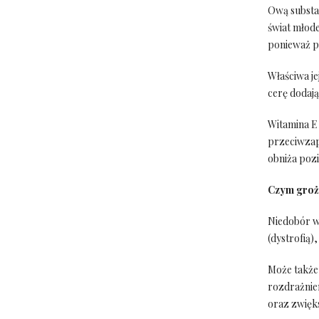
Ową substa
świat młode"
ponieważ p
Właściwa j
cerę dodają
Witamina E 
przeciwzapa
obniża pozi
Czym groż
Niedobór wi
(dystrofią)
Może także
rozdrażnie
oraz zwięk