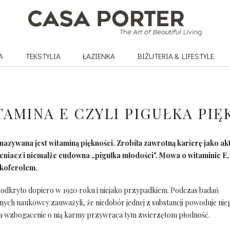
A
TEKSTYLIA
ŁAZIENKA
BIŻUTERIA & LIFESTYLE
TAMINA E CZYLI PIGUŁKA PIĘ
nazywana jest witaminą piękności. Zrobiła zawrotną karierę jako a
eniacz i niemalże cudowna „pigułka młodości". Mowa o witaminie E,
okoferolem.
 odkryto dopiero w 1920 roku i niejako przypadkiem. Podczas badań
nych naukowcy zauważyli, że niedobór jednej z substancji powoduje nie
a wzbogacenie o nią karmy przywraca tym zwierzętom płodność.