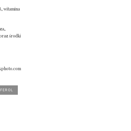
B, witamina
za,
oraz środki
ckphoto.com
FEROL