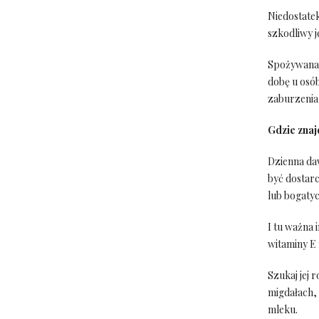
Niedostate
szkodliwy je
Spożywana 
dobę u osó
zaburzenia
Gdzie znaj
Dzienna da
być dostarc
lub bogatyc
I tu ważna 
witaminy E
Szukaj jej 
migdałach, 
mleku.