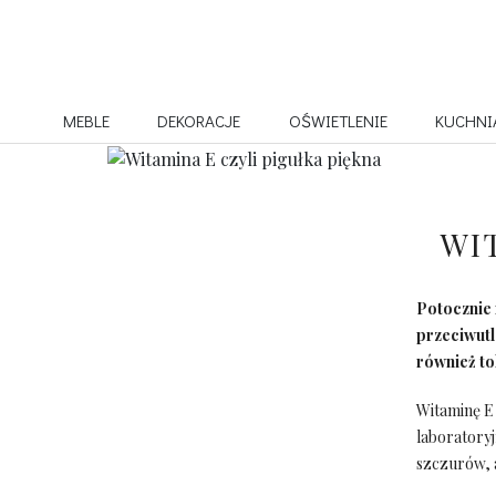
MEBLE
DEKORACJE
OŚWIETLENIE
KUCHNI
WI
Potocznie 
przeciwutl
również t
Witaminę E
laboratoryj
szczurów, 