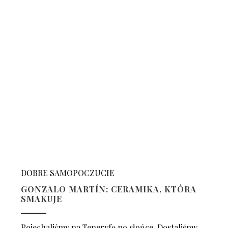
DOBRE SAMOPOCZUCIE
GONZALO MARTÍN: CERAMIKA, KTÓRA
SMAKUJE
Pojechaliśmy na Teneryfę po słońce. Dostaliśmy