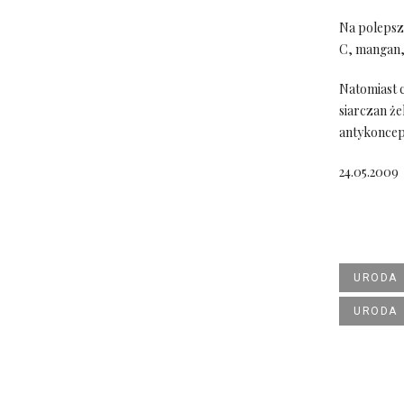
Na polepsz
C, mangan,
Natomiast c
siarczan ż
antykoncep
24.05.2009
URODA
URODA