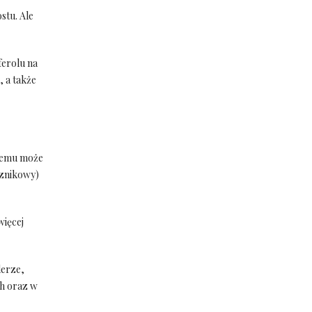
stu. Ale
erolu na
 a także
kiemu może
cznikowy)
więcej
lerze,
ch oraz w