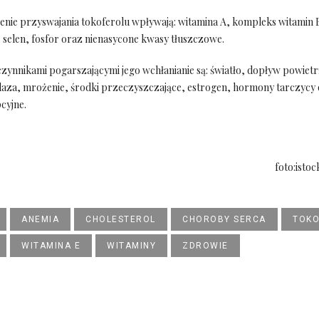
enie przyswajania tokoferolu wpływają: witamina A, kompleks witamin 
 selen, fosfor oraz nienasycone kwasy tłuszczowe.
zynnikami pogarszającymi jego wchłanianie są: światło, dopływ powietr
elaza, mrożenie, środki przeczyszczające, estrogen, hormony tarczycy 
cyjne.
foto:isto
ANEMIA
CHOLESTEROL
CHOROBY SERCA
TOKO
WITAMINA E
WITAMINY
ZDROWIE