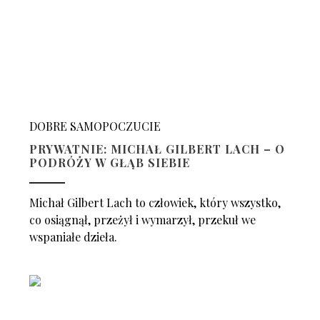
DOBRE SAMOPOCZUCIE
PRYWATNIE: MICHAŁ GILBERT LACH – O
PODRÓŻY W GŁĄB SIEBIE
Michał Gilbert Lach to człowiek, który wszystko,
co osiągnął, przeżył i wymarzył, przekuł we
wspaniałe dzieła.