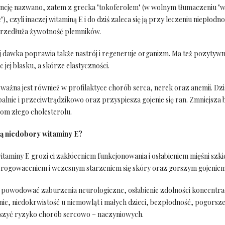
ncję nazwano, zatem z grecka "tokoferolem" (w wolnym tłumaczeniu "
), czyli inaczej witaminą E i do dziś zaleca się ją przy leczeniu niepłodno
rzedłuża żywotność plemników.
ej dawka poprawia także nastrój i regeneruje organizm. Ma też pozytyw
c jej blasku, a skórze elastyczności.
ważna jest również w profilaktyce chorób serca, nerek oraz anemii. Dzi
lnie i przeciwtrądzikowo oraz przyspiesza gojenie się ran. Zmniejsza b
om złego cholesterolu.
ą niedobory witaminy E?
taminy E grozi ci zakłóceniem funkcjonowania i osłabieniem mięśni szk
, rogowaceniem i wczesnym starzeniem się skóry oraz gorszym gojeniem 
 powodować zaburzenia neurologiczne, osłabienie zdolności koncentrac
nie, niedokrwistość u niemowląt i małych dzieci, bezpłodność, pogorsz
szyć ryzyko chorób sercowo – naczyniowych.