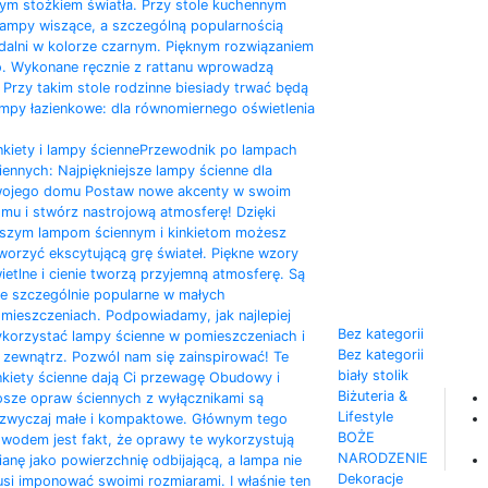
ym stożkiem światła. Przy stole kuchennym
lampy wiszące, a szczególną popularnością
adalni w kolorze czarnym. Pięknym rozwiązaniem
o. Wykonane ręcznie z rattanu wprowadzą
Przy takim stole rodzinne biesiady trwać będą
mpy łazienkowe: dla równomiernego oświetlenia
nkiety i lampy ścienne
Przewodnik po lampach
iennych: Najpiękniejsze lampy ścienne dla
ojego domu Postaw nowe akcenty w swoim
mu i stwórz nastrojową atmosferę! Dzięki
szym lampom ściennym i kinkietom możesz
worzyć ekscytującą grę świateł. Piękne wzory
ietlne i cienie tworzą przyjemną atmosferę. Są
e szczególnie popularne w małych
mieszczeniach. Podpowiadamy, jak najlepiej
Bez kategorii
korzystać lampy ścienne w pomieszczeniach i
Bez kategorii
 zewnątrz. Pozwól nam się zainspirować! Te
biały stolik
nkiety ścienne dają Ci przewagę Obudowy i
Biżuteria &
osze opraw ściennych z wyłącznikami są
Lifestyle
zwyczaj małe i kompaktowe. Głównym tego
BOŻE
wodem jest fakt, że oprawy te wykorzystują
NARODZENIE
ianę jako powierzchnię odbijającą, a lampa nie
Dekoracje
si imponować swoimi rozmiarami. I właśnie ten