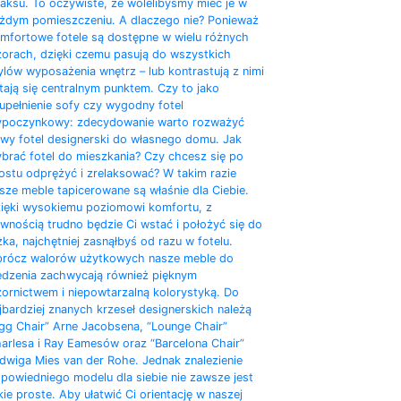
laksu. To oczywiste, że wolelibyśmy mieć je w
żdym pomieszczeniu. A dlaczego nie? Ponieważ
mfortowe fotele są dostępne w wielu różnych
orach, dzięki czemu pasują do wszystkich
ylów wyposażenia wnętrz – lub kontrastują z nimi
stają się centralnym punktem. Czy to jako
upełnienie sofy czy wygodny fotel
poczynkowy: zdecydowanie warto rozważyć
wy fotel designerski do własnego domu. Jak
brać fotel do mieszkania? Czy chcesz się po
ostu odprężyć i zrelaksować? W takim razie
sze meble tapicerowane są właśnie dla Ciebie.
ięki wysokiemu poziomowi komfortu, z
wnością trudno będzie Ci wstać i położyć się do
żka, najchętniej zasnąłbyś od razu w fotelu.
rócz walorów użytkowych nasze meble do
edzenia zachwycają również pięknym
ornictwem i niepowtarzalną kolorystyką. Do
jbardziej znanych krzeseł designerskich należą
gg Chair” Arne Jacobsena, “Lounge Chair”
arlesa i Ray Eamesów oraz “Barcelona Chair”
dwiga Mies van der Rohe. Jednak znalezienie
powiedniego modelu dla siebie nie zawsze jest
kie proste. Aby ułatwić Ci orientację w naszej