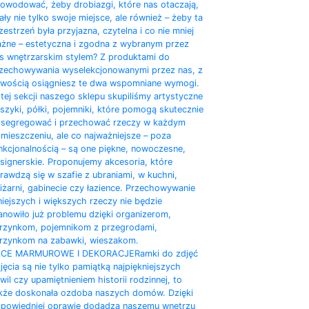
owodować, żeby drobiazgi, które nas otaczają,
ały nie tylko swoje miejsce, ale również – żeby ta
zestrzeń była przyjazna, czytelna i co nie mniej
żne – estetyczna i zgodna z wybranym przez
s wnętrzarskim stylem? Z produktami do
zechowywania wyselekcjonowanymi przez nas, z
twością osiągniesz te dwa wspomniane wymogi.
tej sekcji naszego sklepu skupiliśmy artystyczne
szyki, półki, pojemniki, które pomogą skutecznie
segregować i przechować rzeczy w każdym
mieszczeniu, ale co najważniejsze – poza
nkcjonalnością – są one piękne, nowoczesne,
signerskie. Proponujemy akcesoria, które
rawdzą się w szafie z ubraniami, w kuchni,
iżarni, gabinecie czy łazience. Przechowywanie
iejszych i większych rzeczy nie będzie
anowiło już problemu dzięki organizerom,
rzynkom, pojemnikom z przegrodami,
rzynkom na zabawki, wieszakom.
ACE MARMUROWE I DEKORACJE
Ramki do zdjęć
jęcia są nie tylko pamiątką najpiękniejszych
wil czy upamiętnieniem historii rodzinnej, to
kże doskonała ozdoba naszych domów. Dzięki
powiedniej oprawie dodadzą naszemu wnętrzu