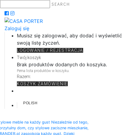
SEARCH
Zaloguj się
Musisz się zalogować, aby dodać i wyświetlić
swoją listę życzeń.
LOGOWANIE / REJESTRACJA
Twój koszyk
Brak produktów dodanych do koszyka.
Pełna lista produktów w koszyku.
Razem:
KOSZYK
ZAMÓWIENIE
POLISH
tylowe meble na każdy gust Niezależnie od tego,
rzytulny dom, czy stylowe zaciszne mieszkanie,
IRANDER.pl zaspokoją każdy gust. Dzięki