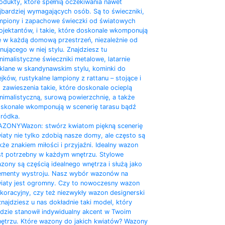
odukty, które spełnią oczekiwania nawet
jbardziej wymagających osób. Są to świeczniki,
mpiony i zapachowe świeczki od światowych
ojektantów, i takie, które doskonale wkomponują
ę w każdą domową przestrzeń, niezależnie od
nującego w niej stylu. Znajdziesz tu
nimalistyczne świeczniki metalowe, latarnie
klane w skandynawskim stylu, kominki do
ejków, rustykalne lampiony z rattanu – stojące i
 zawieszenia takie, które doskonale ocieplą
nimalistyczną, surową powierzchnię, a także
skonale wkomponują w scenerię tarasu bądź
ródka.
AZONY
Wazon: stwórz kwiatom piękną scenerię
iaty nie tylko zdobią nasze domy, ale często są
kże znakiem miłości i przyjaźni. Idealny wazon
st potrzebny w każdym wnętrzu. Stylowe
zony są częścią idealnego wnętrza i służą jako
ementy wystroju. Nasz wybór wazonów na
iaty jest ogromny. Czy to nowoczesny wazon
koracyjny, czy też niezwykły wazon designerski
znajdziesz u nas dokładnie taki model, który
dzie stanowił indywidualny akcent w Twoim
ętrzu. Które wazony do jakich kwiatów? Wazony