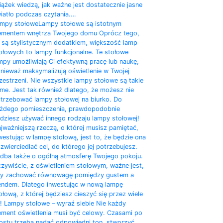
iążek wiedzą, jak ważne jest dostatecznie jasne
iatło podczas czytania.…
mpy stołowe
Lampy stołowe są istotnym
ementem wnętrza Twojego domu Oprócz tego,
 są stylistycznym dodatkiem, większość lamp
ołowych to lampy funkcjonalne. Te stołowe
mpy umożliwiają Ci efektywną pracę lub naukę,
nieważ maksymalizują oświetlenie w Twojej
zestrzeni. Nie wszystkie lampy stołowe są takie
me. Jest tak również dlatego, że możesz nie
trzebować lampy stołowej na biurko. Do
żdego pomieszczenia, prawdopodobnie
dziesz używać innego rodzaju lampy stołowej!
jważniejszą rzeczą, o której musisz pamiętać,
westując w lampę stołową, jest to, że będzie ona
zwierciedlać cel, do którego jej potrzebujesz.
dba także o ogólną atmosferę Twojego pokoju.
zywiście, z oświetleniem stołowym, ważne jest,
y zachować równowagę pomiędzy gustem a
endem. Dlatego inwestując w nową lampę
ołową, z której będziesz cieszyć się przez wiele
t! Lampy stołowe – wyraź siebie Nie każdy
ement oświetlenia musi być celowy. Czasami po
ostu trzeba nadać odpowiedni ton, stworzyć