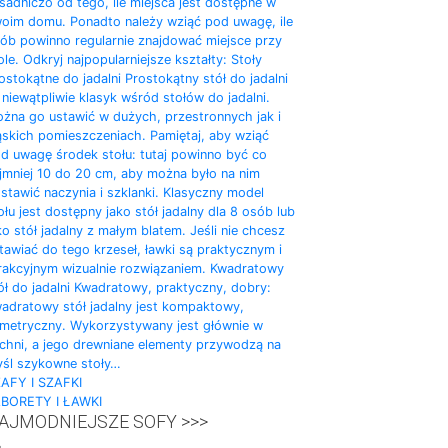
sadniczo od tego, ile miejsca jest dostępne w
oim domu. Ponadto należy wziąć pod uwagę, ile
ób powinno regularnie znajdować miejsce przy
ole. Odkryj najpopularniejsze kształty: Stoły
ostokątne do jadalni Prostokątny stół do jadalni
 niewątpliwie klasyk wśród stołów do jadalni.
żna go ustawić w dużych, przestronnych jak i
skich pomieszczeniach. Pamiętaj, aby wziąć
d uwagę środek stołu: tutaj powinno być co
jmniej 10 do 20 cm, aby można było na nim
stawić naczynia i szklanki. Klasyczny model
ołu jest dostępny jako stół jadalny dla 8 osób lub
ko stół jadalny z małym blatem. Jeśli nie chcesz
tawiać do tego krzeseł, ławki są praktycznym i
rakcyjnym wizualnie rozwiązaniem. Kwadratowy
ół do ​​jadalni Kwadratowy, praktyczny, dobry:
adratowy stół jadalny jest kompaktowy,
metryczny. Wykorzystywany jest głównie w
chni, a jego drewniane elementy przywodzą na
śl szykowne stoły…
AFY I SZAFKI
BORETY I ŁAWKI
AJMODNIEJSZE SOFY >>>