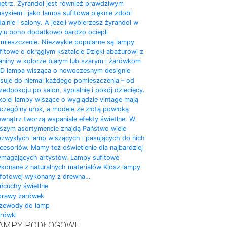
ętrz. Żyrandol jest również prawdziwym
asykiem i jako lampa sufitowa pięknie zdobi
dalnie i salony. A jeżeli wybierzesz żyrandol w
ylu boho dodatkowo bardzo ociepli
mieszczenie. Niezwykle popularne są lampy
fitowe o okrągłym kształcie Dzięki abażurowi z
aniny w kolorze białym lub szarym i żarówkom
D lampa wisząca o nowoczesnym designie
suje do niemal każdego pomieszczenia – od
zedpokoju po salon, sypialnię i pokój dziecięcy.
kolei lampy wiszące o wyglądzie vintage mają
czególny urok, a modele ze złotą powłoką
wnątrz tworzą wspaniałe efekty świetlne. W
szym asortymencie znajdą Państwo wiele
ezwykłych lamp wiszących i pasujących do nich
cesoriów. Mamy też oświetlenie dla najbardziej
magających artystów. Lampy sufitowe
konane z naturalnych materiałów Klosz lampy
fotowej wykonany z drewna…
ńcuchy świetlne
rawy żarówek
zewody do lamp
rówki
AMPY PODŁOGOWE