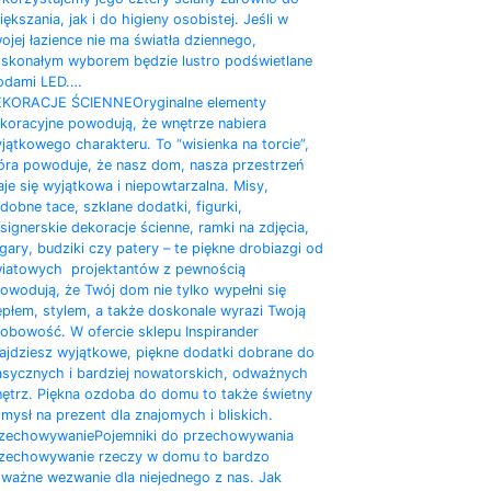
iększania, jak i do higieny osobistej. Jeśli w
ojej łazience nie ma światła dziennego,
skonałym wyborem będzie lustro podświetlane
odami LED.…
EKORACJE ŚCIENNE
Oryginalne elementy
koracyjne powodują, że wnętrze nabiera
jątkowego charakteru. To “wisienka na torcie”,
óra powoduje, że nasz dom, nasza przestrzeń
aje się wyjątkowa i niepowtarzalna. Misy,
dobne tace, szklane dodatki, figurki,
signerskie dekoracje ścienne, ramki na zdjęcia,
gary, budziki czy patery – te piękne drobiazgi od
iatowych projektantów z pewnością
owodują, że Twój dom nie tylko wypełni się
epłem, stylem, a także doskonale wyrazi Twoją
obowość. W ofercie sklepu Inspirander
ajdziesz wyjątkowe, piękne dodatki dobrane do
asycznych i bardziej nowatorskich, odważnych
ętrz. Piękna ozdoba do domu to także świetny
mysł na prezent dla znajomych i bliskich.
zechowywanie
Pojemniki do przechowywania
zechowywanie rzeczy w domu to bardzo
ważne wezwanie dla niejednego z nas. Jak