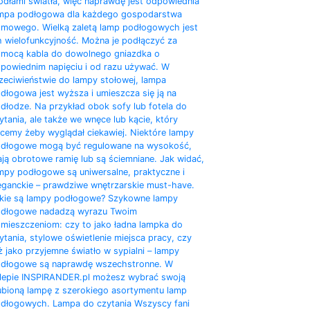
ódłami światła, więc naprawdę jest odpowiednia
mpa podłogowa dla każdego gospodarstwa
mowego. Wielką zaletą lamp podłogowych jest
h wielofunkcyjność. Można je podłączyć za
mocą kabla do dowolnego gniazdka o
powiednim napięciu i od razu używać. W
zeciwieństwie do lampy stołowej, lampa
dłogowa jest wyższa i umieszcza się ją na
dłodze. Na przykład obok sofy lub fotela do
ytania, ale także we wnęce lub kącie, który
cemy żeby wyglądał ciekawiej. Niektóre lampy
dłogowe mogą być regulowane na wysokość,
ją obrotowe ramię lub są ściemniane. Jak widać,
mpy podłogowe są uniwersalne, praktyczne i
eganckie – prawdziwe wnętrzarskie must-have.
kie są lampy podłogowe? Szykowne lampy
dłogowe nadadzą wyrazu Twoim
mieszczeniom: czy to jako ładna lampka do
ytania, stylowe oświetlenie miejsca pracy, czy
ż jako przyjemne światło w sypialni – lampy
dłogowe są naprawdę wszechstronne. W
lepie INSPIRANDER.pl możesz wybrać swoją
ubioną lampę z szerokiego asortymentu lamp
dłogowych. Lampa do czytania Wszyscy fani