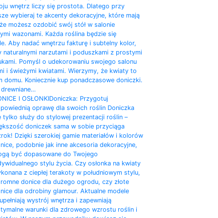
u wnętrz liczy się prostota. Dlatego przy
ze wybieraj te akcenty dekoracyjne, które mają
że możesz ozdobić swój stół w salonie
ymi wazonami. Każda roślina będzie się
. Aby nadać wnętrzu fakturę i subtelny kolor,
 naturalnymi narzutami i poduszkami z prostymi
kami. Pomyśl o udekorowaniu swojego salonu
i i świeżymi kwiatami. Wierzymy, że kwiaty to
 domu. Koniecznie kup ponadczasowe doniczki.
 drewniane…
NICE I OSŁONKI
Doniczka: Przygotuj
powiednią oprawę dla swoich roślin Doniczka
e tylko służy do stylowej prezentacji roślin –
ększość doniczek sama w sobie przyciąga
rok! Dzięki szerokiej gamie materiałów i kolorów
nice, podobnie jak inne akcesoria dekoracyjne,
gą być dopasowane do Twojego
dywidualnego stylu życia. Czy osłonka na kwiaty
konana z ciepłej terakoty w południowym stylu,
romne donice dla dużego ogrodu, czy złote
nice dla odrobiny glamour. Aktualne modele
upełniają wystrój wnętrza i zapewniają
tymalne warunki dla zdrowego wzrostu roślin i