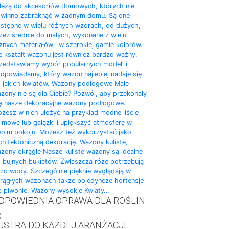
leżą do akcesoriów domowych, których nie
winno zabraknąć w żadnym domu. Są one
stępne w wielu różnych wzorach, od dużych,
zez średnie do małych, wykonane z wielu
żnych materiałów i w szerokiej gamie kolorów.
e kształt wazonu jest również bardzo ważny.
zedstawiamy wybór popularnych modeli i
dpowiadamy, który wazon najlepiej nadaje się
 jakich kwiatów. Wazony podłogowe Małe
zony nie są dla Ciebie? Pozwól, aby przekonały
ę nasze dekoracyjne wazony podłogowe.
żesz w nich ułożyć na przykład modne liście
lmowe lub gałązki i upiększyć atmosferę w
oim pokoju. Możesz też wykorzystać jako
chitektoniczną dekorację. Wazony kuliste,
zony okrągłe Nasze kuliste wazony są idealne
 bujnych bukietów. Zwłaszcza róże potrzebują
żo wody. Szczególnie pięknie wyglądają w
rągłych wazonach także pojedyncze hortensje
b piwonie. Wazony wysokie Kwiaty…
DPOWIEDNIA OPRAWA DLA ROŚLIN
USTRA DO KAŻDEJ ARANŻACJI