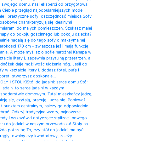
 swojego domu, nasi eksperci od przygotowali
a Ciebie przegląd najpopularniejszych modeli.
łe i praktyczne sofy: oszczędność miejsca Sofy
osobowe charakteryzują się idealnymi
miarami do małych pomieszczeń. Szukasz małej
napy do pokoju gościnnego lub pokoju dziecka?
ealnie nadają się do tego sofy o maksymalnej
erokości 170 cm – zwłaszcza jeśli mają funkcję
ania. A może myślisz o sofie narożnej Kanapa w
ztałcie litery L zapewnia przytulną przestrzeń, a
dnóżek daje możliwość ułożenia nóg. Jeśli do
fy w kształcie litery L dodasz fotel, pufę i
boret, stworzysz doskonałą…
OŁY I STOLIKI
Stół do jadalni: serce domu Stół
 jadalni to serce jadalni w każdym
spodarstwie domowym. Tutaj mieszkańcy jedzą,
ieją się, czytają, pracują i uczą się. Ponieważ
st punktem centralnym, należy go odpowiednio
brać. Odkryj tradycyjne wzory, najnowsze
endy i wskazówki dotyczące stylizacji nowego
ołu do jadalni w naszym przewodniku! Stoły na
żdą potrzebę To, czy stół do jadalni ma być
rągły, owalny czy kwadratowy, zależy