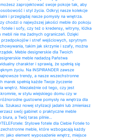
możesz zaprojektować swoje pokoje tak, aby
 osobowość i styl życia. Odkryj nasze kolekcje
pialni i przeglądaj nasze pomysły na wnętrza.
czy chodzi o najwyższej jakości meble do pokoju
 fotele i sofy, czy też o kredensy, witryny, łóżka
h mebli nie ma żadnych ograniczeń. Dzięki
rzedpokojów i stref wejściowych, sprytnym
howywania, takim jak skrzynie i szafy, można
rządek. Meble designerskie dla Twoich
signerskie meble nadadzą Państwa
dualny charakter i sprawią, że spełnią się
ięknym życiu. Na INSPIRANDER zawsze
najnowsze trendy, a nasze wszechstronne
ch marek spełnią każde Twoje życzenie
 wnętrz. Niezależnie od tego, czy jest
skromnie, w stylu wiejskiego domu czy w
yj różnorodne gustowne pomysły na wnętrza dla
. Szukasz nowej stylizacji jadalni lub zmieniasz
erzasz swój gabinet o praktyczne meble
iura, a Twój taras pilnie…
OTELE
Fotele: Stylowe fotele dla Ciebie Fotele to
zechstronne meble, które wzbogacają każdy
m: jako element wyposażenie wnętrz, miejsce