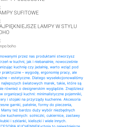
AMPY SUFITOWE
AJPIĘKNIEJSZE LAMPY W STYLU
OHO
mpa boho
onowanymi przez nas produktami stworzysz
rzeń w kuchni, jak i niebanalnie, nowocześnie
nizując kuchnię czy jadalnię, warto wziąć pod
y praktyczne – wygodę, ergonomię pracy, ale
ważne – estetyczne. Dlatego wyselekcjonowaliśmy
 najlepszych światowych marek, takie, które są
ale również o designerskim wyglądzie. Znajdziesz
 organizacji kuchni: minimalistyczne pojemniki,
zery i stojaki na przyrządy kuchenne. Akcesoria
sne garnki, patelnie, formy do pieczenia,
y. Mamy też bardzo duży wybór niezbędnych
w kuchennych: solniczki, cukiernice, zastawy
ubki i szklanki, kieliszki i wiele innych.
KCESORIA KUCHENNE
Kuchnia to najważniejsze