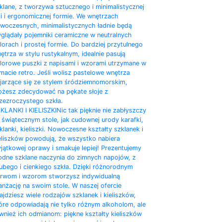
klane, z tworzywa sztucznego i minimalistycznej
nii i ergonomicznej formie. We wnętrzach
woczesnych, minimalistycznych ładnie będą
glądały pojemniki ceramiczne w neutralnych
lorach i prostej formie. Do bardziej przytulnego
ętrza w stylu rustykalnym, idealnie pasują
lorowe puszki z napisami i wzorami utrzymane w
imacie retro. Jeśli wolisz pastelowe wnętrza
jarzące się ze stylem śródziemnomorskim,
żesz zdecydować na pękate słoje z
zezroczystego szkła.
KLANKI I KIELISZKI
Nic tak pięknie nie zabłyszczy
 świątecznym stole, jak cudownej urody karafki,
klanki, kieliszki. Nowoczesne kształty szklanek i
eliszków powodują, że wszystko nabiera
jątkowej oprawy i smakuje lepiej! Prezentujemy
dne szklane naczynia do zimnych napojów, z
ubego i cienkiego szkła. Dzięki różnorodnym
rwom i wzorom stworzysz indywidualną
anżację na swoim stole. W naszej ofercie
ajdziesz wiele rodzajów szklanek i kieliszków,
óre odpowiadają nie tylko różnym alkoholom, ale
wnież ich odmianom: piękne kształty kieliszków