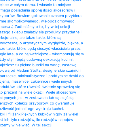
ejsce w całym domu. I właśnie to miejsce
maga posiadania sporej ilości akcesoriów i
zyborów. Bowiem gotowanie czasem przybiera
rmę skomplikowanego, wielopoziomowego
ocesu :) Zadbaliśmy o to, by w tej sekcji
szego sklepu znalazły się produkty przydatne i
nkcjonalne, ale także takie, które są
woczesne, o artystycznym wyglądzie, piękne, a
kże takie, które będą cieszyć właściciela przez
ugie lata, a co najważniejsze – wkomponują się w
żdy styl i będą cudowną dekoracją kuchni.
ajdziesz tu piękne butelki na wodę, zastawę
ołową od Madam Stoltz, designerskie czajniki i
parzacze, minimalistyczne i praktyczne deski do
ojenia, maselnice, cukiernice i wiele innych
oduktów, które również świetnie sprawdzą się
ko prezent na wiele okazji. Wiele akcesoriów
stępnych jest w zestawach lub są częścią
erszych kolekcji przyborów, co gwarantuje
żliwość jednolitego wystroju kuchni.
bki i filiżanki
Pięknych kubków nigdy za wiele!
st ich tyle rodzajów, ile rodzajów napojów
żemy w nie wlać. W tej sekcji