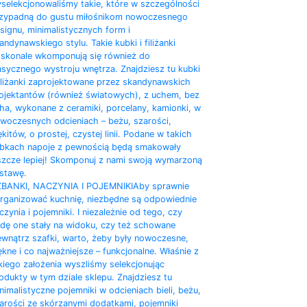
selekcjonowaliśmy takie, które w szczególności
zypadną do gustu miłośnikom nowoczesnego
signu, minimalistycznych form i
andynawskiego stylu. Takie kubki i filiżanki
skonale wkomponują się również do
asycznego wystroju wnętrza. Znajdziesz tu kubki
filiżanki zaprojektowane przez skandynawskich
ojektantów (również światowych), z uchem, bez
ha, wykonane z ceramiki, porcelany, kamionki, w
woczesnych odcieniach – beżu, szarości,
ękitów, o prostej, czystej linii. Podane w takich
bkach napoje z pewnością będą smakowały
szcze lepiej! Skomponuj z nami swoją wymarzoną
stawę.
BANKI, NACZYNIA I POJEMNIKI
Aby sprawnie
rganizować kuchnię, niezbędne są odpowiednie
czynia i pojemniki. I niezależnie od tego, czy
dę one stały na widoku, czy też schowane
wnątrz szafki, warto, żeby były nowoczesne,
ękne i co najważniejsze – funkcjonalne. Właśnie z
kiego założenia wyszliśmy selekcjonując
odukty w tym dziale sklepu. Znajdziesz tu
nimalistyczne pojemniki w odcieniach bieli, beżu,
arości ze skórzanymi dodatkami, pojemniki