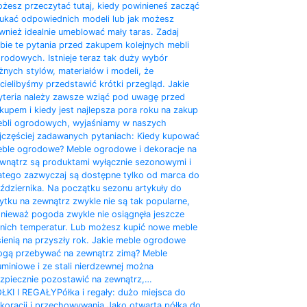
żesz przeczytać tutaj, kiedy powinieneś zacząć
ukać odpowiednich modeli lub jak możesz
wnież idealnie umeblować mały taras. Zadaj
bie te pytania przed zakupem kolejnych mebli
rodowych. Istnieje teraz tak duży wybór
żnych stylów, materiałów i modeli, że
cielibyśmy przedstawić krótki przegląd. Jakie
yteria należy zawsze wziąć pod uwagę przed
kupem i kiedy jest najlepsza pora roku na zakup
bli ogrodowych, wyjaśniamy w naszych
jczęściej zadawanych pytaniach: Kiedy kupować
ble ogrodowe? Meble ogrodowe i dekoracje na
wnątrz są produktami wyłącznie sezonowymi i
atego zazwyczaj są dostępne tylko od marca do
ździernika. Na początku sezonu artykuły do ​​
ytku na zewnątrz zwykle nie są tak popularne,
nieważ pogoda zwykle nie osiągnęła jeszcze
tnich temperatur. Lub możesz kupić nowe meble
sienią na przyszły rok. Jakie meble ogrodowe
gą przebywać na zewnątrz zimą? Meble
uminiowe i ze stali nierdzewnej można
zpiecznie pozostawić na zewnątrz,…
ŁKI I REGAŁY
Półka i regały: dużo miejsca do
koracji i przechowywania Jako otwarta półka do