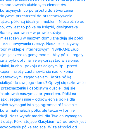
eksponowania ulubionych elementów
koracyjnych lub po prostu do stworzenia
ektywnej przestrzeni do przechowywania
iążek, półki są idealnym meblem. Niezależnie od
go, czy jest to półka na książki, designerska
łka czy parawan – w prawie każdym
mieszczeniu w naszym domu znajdują się półki
 przechowywania rzeczy. Nasz ekskluzywny
bór w sklepie internetowym INSPIRANDER.pl
ejmuje szeroką gamę modeli. Aby półki i regały
żna było optymalnie wykorzystać w salonie,
pialni, kuchni, pokoju dziecięcym itp., przed
kupem należy zastanowić się nad kilkoma
dstawowymi zagadnieniami. Którą półkę
ciałbyś do swojego domu? Oprzyj się całkowicie
 przeznaczeniu i osobistym guście i daj się
inspirować naszym asortymentem. Półki na
iążki, regały i inne – odpowiednia półka dla
oich wymagań Istnieją ogromne różnice nie
lko w materiałach półki, ale także w formie i
nkcji. Nasz wybór modeli dla Twoich wymagań
st duży: Półki stojące Klasykiem wśród półek jest
ecydowanie półka stojąca. W zależności od