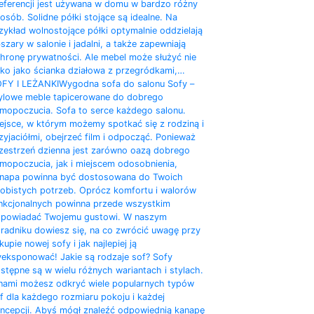
eferencji jest używana w domu w bardzo różny
osób. Solidne półki stojące są idealne. Na
zykład wolnostojące półki optymalnie oddzielają
szary w salonie i jadalni, a także zapewniają
hronę prywatności. Ale mebel może służyć nie
lko jako ścianka działowa z przegródkami,…
FY I LEŻANKI
Wygodna sofa do salonu Sofy –
ylowe meble tapicerowane do dobrego
mopoczucia. Sofa to serce każdego salonu.
ejsce, w którym możemy spotkać się z rodziną i
zyjaciółmi, obejrzeć film i odpocząć. Ponieważ
zestrzeń dzienna jest zarówno oazą dobrego
mopoczucia, jak i miejscem odosobnienia,
napa powinna być dostosowana do Twoich
obistych potrzeb. Oprócz komfortu i walorów
nkcjonalnych powinna przede wszystkim
powiadać Twojemu gustowi. W naszym
radniku dowiesz się, na co zwrócić uwagę przy
kupie nowej sofy i jak najlepiej ją
eksponować! Jakie są rodzaje sof? Sofy
stępne są w wielu różnych wariantach i stylach.
nami możesz odkryć wiele popularnych typów
f dla każdego rozmiaru pokoju i każdej
ncepcji. Abyś mógł znaleźć odpowiednią kanapę