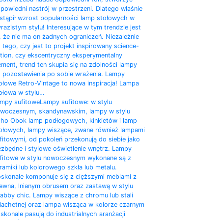
powiedni nastrój w przestrzeni. Dlatego właśnie
stąpił wzrost popularności lamp stołowych w
razistym stylu! Interesujące w tym trendzie jest
, że nie ma on żadnych ograniczeń. Niezależnie
 tego, czy jest to projekt inspirowany science-
ction, czy ekscentryczny eksperymentalny
ement, trend ten skupia się na zdolności lampy
 pozostawienia po sobie wrażenia. Lampy
ołowe Retro-Vintage to nowa inspiracja! Lampa
ołowa w stylu…
mpy sufitowe
Lampy sufitowe: w stylu
woczesnym, skandynawskim, lampy w stylu
ho Obok lamp podłogowych, kinkietów i lamp
ołowych, lampy wiszące, zwane również lampami
fitowymi, od pokoleń przekonują do siebie jako
ezbędne i stylowe oświetlenie wnętrz. Lampy
fitowe w stylu nowoczesnym wykonane są z
ramiki lub kolorowego szkła lub metalu.
skonale komponuje się z cięższymi meblami z
ewna, lnianym obrusem oraz zastawą w stylu
abby chic. Lampy wiszące z chromu lub stali
lachetnej oraz lampa wisząca w kolorze czarnym
skonale pasują do industrialnych aranżacji