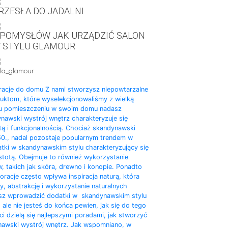
RZESŁA DO JADALNI
 POMYSŁÓW JAK URZĄDZIĆ SALON
 STYLU GLAMOUR
fa_glamour
racje do domu Z nami stworzysz niepowtarzalne
duktom, które wyselekcjonowaliśmy z wielką
mu pomieszczeniu w swoim domu nadasz
nawski wystrój wnętrz charakteryzuje się
ą i funkcjonalnością. Chociaż skandynawski
t 50., nadal pozostaje popularnym trendem w
atki w skandynawskim stylu charakteryzujący się
stotą. Obejmuje to również wykorzystanie
w, takich jak skóra, drewno i konopie. Ponadto
racje często wpływa inspiracja naturą, która
ty, abstrakcję i wykorzystanie naturalnych
esz wprowadzić dodatki w skandynawskim stylu
, ale nie jesteś do końca pewien, jak się do tego
ci dzielą się najlepszymi poradami, jak stworzyć
nawski wystrój wnętrz. Jak wspomniano, w