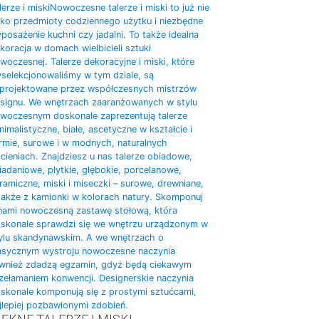
lerze i miski
Nowoczesne talerze i miski to już nie
lko przedmioty codziennego użytku i niezbędne
posażenie kuchni czy jadalni. To także idealna
koracja w domach wielbicieli sztuki
woczesnej. Talerze dekoracyjne i miski, które
selekcjonowaliśmy w tym dziale, są
projektowane przez współczesnych mistrzów
signu. We wnętrzach zaaranżowanych w stylu
woczesnym doskonale zaprezentują talerze
nimalistyczne, białe, ascetyczne w kształcie i
rmie, surowe i w modnych, naturalnych
cieniach. Znajdziesz u nas talerze obiadowe,
iadaniowe, płytkie, głębokie, porcelanowe,
ramiczne, miski i miseczki – surowe, drewniane,
także z kamionki w kolorach natury. Skomponuj
nami nowoczesną zastawę stołową, która
skonale sprawdzi się we wnętrzu urządzonym w
ylu skandynawskim. A we wnętrzach o
asycznym wystroju nowoczesne naczynia
wnież zdadzą egzamin, gdyż będą ciekawym
zełamaniem konwencji. Designerskie naczynia
skonale komponują się z prostymi sztućcami,
jlepiej pozbawionymi zdobień.