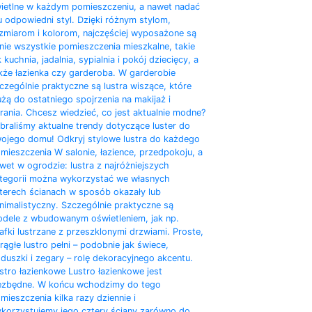
ietlne w każdym pomieszczeniu, a nawet nadać
 odpowiedni styl. Dzięki różnym stylom,
zmiarom i kolorom, najczęściej wyposażone są
nie wszystkie pomieszczenia mieszkalne, takie
k kuchnia, jadalnia, sypialnia i pokój dziecięcy, a
kże łazienka czy garderoba. W garderobie
czególnie praktyczne są lustra wiszące, które
użą do ostatniego spojrzenia na makijaż i
rania. Chcesz wiedzieć, co jest aktualnie modne?
braliśmy aktualne trendy dotyczące luster do
ojego domu! Odkryj stylowe lustra do każdego
mieszczenia W salonie, łazience, przedpokoju, a
wet w ogrodzie: lustra z najróżniejszych
tegorii można wykorzystać we własnych
terech ścianach w sposób okazały lub
nimalistyczny. Szczególnie praktyczne są
dele z wbudowanym oświetleniem, jak np.
afki lustrzane z przeszklonymi drzwiami. Proste,
rągłe lustro pełni – podobnie jak świece,
duszki i zegary – rolę dekoracyjnego akcentu.
stro łazienkowe Lustro łazienkowe jest
ezbędne. W końcu wchodzimy do tego
mieszczenia kilka razy dziennie i
korzystujemy jego cztery ściany zarówno do