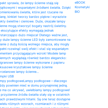
eBOOK
pekt sprawia, że lampy ścienne stają się
Kosmetyki
jątkowymi i wspaniałymi źródłami światła. Dzięki
BIO
omieniowaniu światła, które jest rzucane na
ianę, kinkiet tworzy bardzo piękne i wyraziste
ekty świetlne i cieniowe. Duże, okazałe lampy
ienne mogą stworzyć bogaty nastrój świetlny.
 ekscytujące efekty wymagają jednak
starczająco dużo miejsca! Dlatego ważne jest,
y duże lampy ścienne LED były zamontowane na
ianie z dużą ilością wolnego miejsca, aby mogły
pełni rozwinąć swój efekt i stać się wspaniałym
ementem przyciągającym wzrok! Modele lamp
iennych wyglądają również bardzo elegancko:
ligranowe lampy ścienne wykonane z papieru
ksusowe kryształowe lampy ścienne
rcelanowe lampy ścienne…
mpki USB
mpy podłogowe
Lampy podłogowe – dlaczego
żdy powinien mieć w domu przynajmniej jedną.
e ma co ukrywać, uwielbiamy lampy podłogowe!
 przyziemne źródła światła stały się w ostatnich
tach prawdziwymi hitami. Są one teraz dostępne
wielu różnych wzorach, rozmiarach i z różnymi