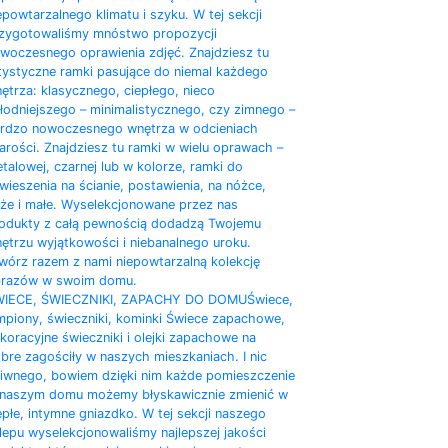
epowtarzalnego klimatu i szyku. W tej sekcji
zygotowaliśmy mnóstwo propozycji
woczesnego oprawienia zdjęć. Znajdziesz tu
tystyczne ramki pasujące do niemal każdego
ętrza: klasycznego, ciepłego, nieco
łodniejszego – minimalistycznego, czy zimnego –
rdzo nowoczesnego wnętrza w odcieniach
arości. Znajdziesz tu ramki w wielu oprawach –
talowej, czarnej lub w kolorze, ramki do
wieszenia na ścianie, postawienia, na nóżce,
że i małe. Wyselekcjonowane przez nas
odukty z całą pewnością dodadzą Twojemu
ętrzu wyjątkowości i niebanalnego uroku.
wórz razem z nami niepowtarzalną kolekcję
razów w swoim domu.
IECE, ŚWIECZNIKI, ZAPACHY DO DOMU
Świece,
mpiony, świeczniki, kominki Świece zapachowe,
koracyjne świeczniki i olejki zapachowe na
bre zagościły w naszych mieszkaniach. I nic
iwnego, bowiem dzięki nim każde pomieszczenie
naszym domu możemy błyskawicznie zmienić w
epłe, intymne gniazdko. W tej sekcji naszego
lepu wyselekcjonowaliśmy najlepszej jakości