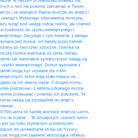
iatów. W naszym przewodniku dowiesz się,
órych z nich nie powinno zabraknąć w Twoim
ętrzu i na zewnątrz! Piękne doniczki do wnętrz i
 zewnątrz Wybierając odpowiednią doniczkę,
leży wziąć pod uwagę rodzaj rośliny, jak również
j przydatność do użytku wewnętrznego i
wnętrznego. Decyduje o tym materiał, z jakiego
konana jest donica: od metalu przez kamień
turalny po tworzywo sztuczne. Osłonka na
niczkę Donice wykonane ze szkła, metalu,
ramiki lub materiałów syntetycznych nadają się
 użytku wewnętrznego. Donice wykonane z
ramiki mogą być używane dla roślin
wnętrznych, które mają stałe miejsce ze
ględu na ich własny ciężar. Z drugiej strony,
dele plastikowe i z włókna szklanego można
wolnie przesuwać i zmieniać ich położenie. Te
tatnie nadają się szczególnie do wnętrz,
nieważ…
USTRA
Lustra do każdej aranżacji wnętrza Lustro,
stro na ścianie … W dzisiejszych czasach lustro
e jest już tylko utylitarnym przedmiotem
użącym do sprawdzania stroju lub fryzury.
czej mogą one zapewnić ekscytujące refleksy