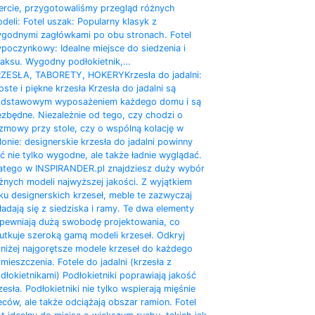
ercie, przygotowaliśmy przegląd różnych
deli: Fotel uszak: Popularny klasyk z
godnymi zagłówkami po obu stronach. Fotel
poczynkowy: Idealne miejsce do siedzenia i
laksu. Wygodny podłokietnik,…
ZESŁA, TABORETY, HOKERY
Krzesła do jadalni:
oste i piękne krzesła Krzesła do jadalni są
dstawowym wyposażeniem każdego domu i są
ezbędne. Niezależnie od tego, czy chodzi o
zmowy przy stole, czy o wspólną kolację w
lonie: designerskie krzesła do jadalni powinny
ć nie tylko wygodne, ale także ładnie wyglądać.
atego w INSPIRANDER.pl znajdziesz duży wybór
żnych modeli najwyższej jakości. Z wyjątkiem
lku designerskich krzeseł, meble te zazwyczaj
ładają się z siedziska i ramy. Te dwa elementy
pewniają dużą swobodę projektowania, co
utkuje szeroką gamą modeli krzeseł. Odkryj
niżej najgorętsze modele krzeseł do każdego
mieszczenia. Fotele do jadalni (krzesła z
dłokietnikami) Podłokietniki poprawiają jakość
zesła. Podłokietniki nie tylko wspierają mięśnie
eców, ale także odciążają obszar ramion. ​Fotel