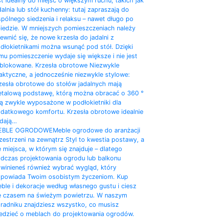
st idealny do miejsc o większym ruchu, takich jak
dalnia lub stół kuchenny: tutaj zapraszają do
pólnego siedzenia i relaksu – nawet długo po
iedzie. W mniejszych pomieszczeniach należy
ewnić się, że nowe krzesła do jadalni z
dłokietnikami można wsunąć pod stół. Dzięki
mu pomieszczenie wydaje się większe i nie jest
blokowane. Krzesła obrotowe Niezwykle
aktyczne, a jednocześnie niezwykle stylowe:
zesła obrotowe do stołów jadalnych mają
talową podstawę, którą można obracać o 360 °
są zwykle wyposażone w podłokietniki dla
datkowego komfortu. Krzesła obrotowe idealnie
dają…
EBLE OGRODOWE
Meble ogrodowe do aranżacji
zestrzeni na zewnątrz Styl to kwestia postawy, a
e miejsca, w którym się znajduje – dlatego
dczas projektowania ogrodu lub balkonu
winieneś również wybrać wygląd, który
powiada Twoim osobistym życzeniom. Kup
ble i dekoracje według własnego gustu i ciesz
ę czasem na świeżym powietrzu. W naszym
radniku znajdziesz wszystko, co musisz
edzieć o meblach do projektowania ogrodów.