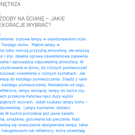
NĘTRZA
ZDOBY NA ŚCIANĘ – JAKIE
EKORACJE WYBRAĆ?
ietlenie: stylowe lampy w skandynawskim stylu
o Twojego domu. Piękne lampy w
ie tylko tworzą przytulną atmosferę, ale wnoszą
k i styl. Idealna oprawa oświetleniowa zapewnia
wiatła i wprowadza odpowiednią atmosferę. W
a użytkowania w domu, do różnych pomieszczeń
tosować oświetlenie o różnych kształtach. Jak
ampę do każdego pomieszczenia Znajdź z nami
 każdego pomieszczenia. Niezależnie od tego,
eflektora, lampy wiszącej, lampy do lustra czy
iech przekona Państwa nasz duży wybór
pięknych wzorach. Jeżeli szukasz lampy boho –
dpowiednią. Lampy kuchenne: dobierz
ie W kuchni potrzebne jest jasne światło
a, smażenia, gotowania lub pieczenia. Nad
wdzą się nowoczesne designerskie lampy, takie
 halogenowymi lub reflektory, które oświetlają