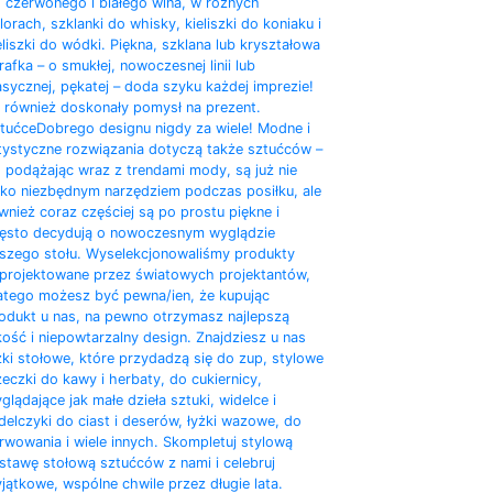
 czerwonego i białego wina, w różnych
lorach, szklanki do whisky, kieliszki do koniaku i
eliszki do wódki. Piękna, szklana lub kryształowa
rafka – o smukłej, nowoczesnej linii lub
asycznej, pękatej – doda szyku każdej imprezie!
 również doskonały pomysł na prezent.
tućce
Dobrego designu nigdy za wiele! Modne i
tystyczne rozwiązania dotyczą także sztućców –
, podążając wraz z trendami mody, są już nie
lko niezbędnym narzędziem podczas posiłku, ale
wnież coraz częściej są po prostu piękne i
ęsto decydują o nowoczesnym wyglądzie
szego stołu. Wyselekcjonowaliśmy produkty
projektowane przez światowych projektantów,
atego możesz być pewna/ien, że kupując
odukt u nas, na pewno otrzymasz najlepszą
kość i niepowtarzalny design. Znajdziesz u nas
żki stołowe, które przydadzą się do zup, stylowe
żeczki do kawy i herbaty, do cukiernicy,
glądające jak małe dzieła sztuki, widelce i
delczyki do ciast i deserów, łyżki wazowe, do
rwowania i wiele innych. Skompletuj stylową
stawę stołową sztućców z nami i celebruj
jątkowe, wspólne chwile przez długie lata.