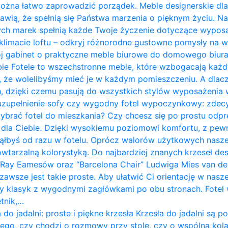
 można łatwo zaprowadzić porządek. Meble designerskie d
awią, że spełnią się Państwa marzenia o pięknym życiu. 
ych marek spełnią każde Twoje życzenie dotyczące wyposaż
 klimacie loftu – odkryj różnorodne gustowne pomysły na 
wój gabinet o praktyczne meble biurowe do domowego biura,
iebie Fotele to wszechstronne meble, które wzbogacają ka
e, że wolelibyśmy mieć je w każdym pomieszczeniu. A dla
 dzięki czemu pasują do wszystkich stylów wyposażenia wnę
 uzupełnienie sofy czy wygodny fotel wypoczynkowy: zde
brać fotel do mieszkania? Czy chcesz się po prostu odpr
dla Ciebie. Dzięki wysokiemu poziomowi komfortu, z pewn
snąłbyś od razu w fotelu. Oprócz walorów użytkowych nasz
tarzalną kolorystyką. Do najbardziej znanych krzeseł des
 Ray Eamesów oraz “Barcelona Chair” Ludwiga Mies van de
awsze jest takie proste. Aby ułatwić Ci orientację w nasz
rny klasyk z wygodnymi zagłówkami po obu stronach. Fotel
tnik,…
a do jadalni: proste i piękne krzesła Krzesła do jadalni
ego, czy chodzi o rozmowy przy stole, czy o wspólną kolac