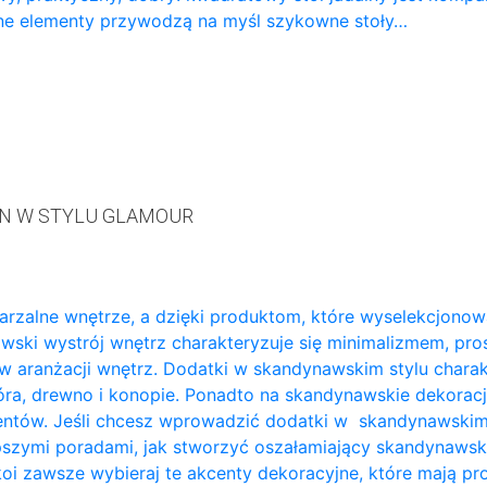
iane elementy przywodzą na myśl szykowne stoły…
ON W STYLU GLAMOUR
rzalne wnętrze, a dzięki produktom, które wyselekcjonow
ki wystrój wnętrz charakteryzuje się minimalizmem, prost
 w aranżacji wnętrz. Dodatki w skandynawskim stylu charak
óra, drewno i konopie. Ponadto na skandynawskie dekoracje
mentów. Jeśli chcesz wprowadzić dodatki w skandynawskim st
ajlepszymi poradami, jak stworzyć oszałamiający skandyna
okoi zawsze wybieraj te akcenty dekoracyjne, które mają 