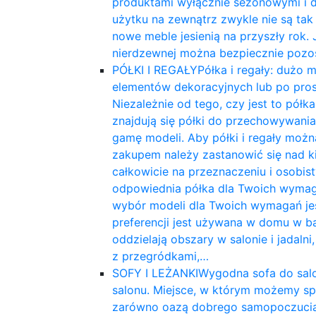
produktami wyłącznie sezonowymi i d
​​użytku na zewnątrz zwykle nie są t
nowe meble jesienią na przyszły rok
nierdzewnej można bezpiecznie pozo
PÓŁKI I REGAŁY
Półka i regały: dużo
elementów dekoracyjnych lub po pros
Niezależnie od tego, czy jest to pó
znajdują się półki do przechowywani
gamę modeli. Aby półki i regały można
zakupem należy zastanowić się nad k
całkowicie na przeznaczeniu i osobist
odpowiednia półka dla Twoich wymagań 
wybór modeli dla Twoich wymagań jest
preferencji jest używana w domu w ba
oddzielają obszary w salonie i jadaln
z przegródkami,…
SOFY I LEŻANKI
Wygodna sofa do salo
salonu. Miejsce, w którym możemy spot
zarówno oazą dobrego samopoczucia,