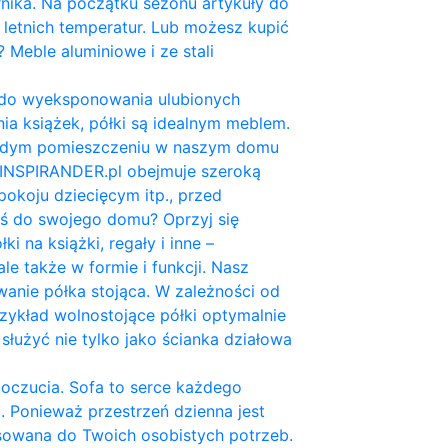
nika. Na początku sezonu artykuły do
 letnich temperatur. Lub możesz kupić
Meble aluminiowe i ze stali
a do wyeksponowania ulubionych
a książek, półki są idealnym meblem.
 każdym pomieszczeniu w naszym domu
 INSPIRANDER.pl obejmuje szeroką
pokoju dziecięcym itp., przed
yś do swojego domu? Oprzyj się
 na książki, regały i inne –
le także w formie i funkcji. Nasz
anie półka stojąca. W zależności od
rzykład wolnostojące półki optymalnie
służyć nie tylko jako ścianka działowa
oczucia. Sofa to serce każdego
ć. Ponieważ przestrzeń dzienna jest
sowana do Twoich osobistych potrzeb.