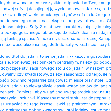
alnych powinna przede wszystkim odpowiadać Twojemu gu
 nowej sofy i jak najlepiej ją wyeksponować! Jakie są rod
 możesz odkryć wiele popularnych typów sof dla każdego ro
ę do swojego domu, nasi eksperci od przygotowali dla Cie
czędność miejsca Sofy 2-osobowe charakteryzują się ideal
o pokoju gościnnego lub pokoju dziecka? Idealnie nadają 
ają funkcję spania. A może myślisz o sofie narożnej Kanapa
możliwość ułożenia nóg. Jeśli do sofy w kształcie litery L 
ce domu Stół do jadalni to serce jadalni w każdym gospoda
 uczą się. Ponieważ jest punktem centralnym, należy go odp
dotyczące stylizacji nowego stołu do jadalni w naszym pr
ły, owalny czy kwadratowy, zależy zasadniczo od tego, ile
sób powinno regularnie znajdować miejsce przy stole. Odkr
ół do jadalni to niewątpliwie klasyk wśród stołów do jadal
zeniach. Pamiętaj, aby wziąć pod uwagę środek stołu: tuta
czynia i szklanki. Klasyczny model stołu jest dostępny jak
esz ustawiać do tego krzeseł, ławki są praktycznym i atra
owy, praktyczny, dobry: kwadratowy stół jadalny jest kom