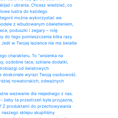
kijaż i ubrania. Chcesz wiedzieć, co
ylowe lustra do każdego
kategorii można wykorzystać we
 modele z wbudowanym oświetleniem,
ece, poduszki i zegary – rolę
y do tego pomieszczenia kilka razy
 Jeśli w Twojej łazience nie ma światła
go charakteru. To “wisienka na
sy, ozdobne tace, szklane dodatki,
e drobiazgi od światowych
kże doskonale wyrazi Twoją osobowość.
ardziej nowatorskich, odważnych
ne wezwanie dla niejednego z nas.
– żeby ta przestrzeń była przyjazna,
em? Z produktami do przechowywania
 naszego sklepu skupiliśmy