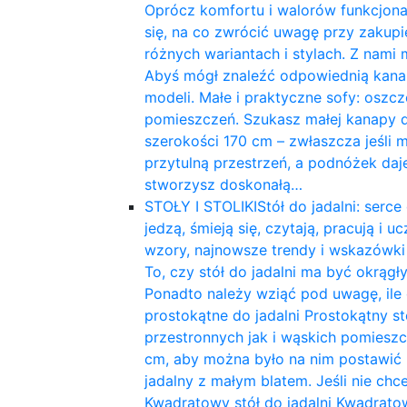
Oprócz komfortu i walorów funkcjon
się, na co zwrócić uwagę przy zakupie
różnych wariantach i stylach. Z nami
Abyś mógł znaleźć odpowiednią kanap
modeli. Małe i praktyczne sofy: osz
pomieszczeń. Szukasz małej kanapy d
szerokości 170 cm – zwłaszcza jeśli m
przytulną przestrzeń, a podnóżek daje 
stworzysz doskonałą…
STOŁY I STOLIKI
Stół do jadalni: ser
jedzą, śmieją się, czytają, pracują i
wzory, najnowsze trendy i wskazówki 
To, czy stół do jadalni ma być okrąg
Ponadto należy wziąć pod uwagę, ile o
prostokątne do jadalni Prostokątny st
przestronnych jak i wąskich pomieszc
cm, aby można było na nim postawić na
jadalny z małym blatem. Jeśli nie chc
Kwadratowy stół do ​​jadalni Kwadrat