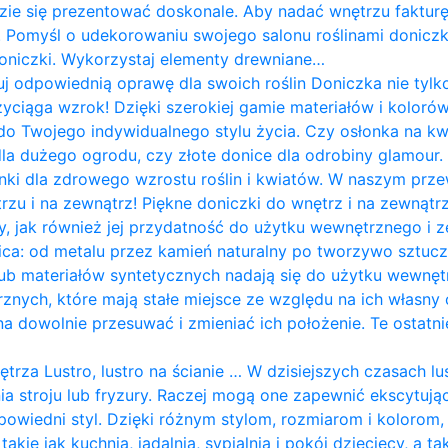
ie się prezentować doskonale. Aby nadać wnętrzu fakturę 
 Pomyśl o udekorowaniu swojego salonu roślinami doniczk
niczki. Wykorzystaj elementy drewniane…
j odpowiednią oprawę dla swoich roślin Doniczka nie tylko 
ciąga wzrok! Dzięki szerokiej gamie materiałów i kolorów
 Twojego indywidualnego stylu życia. Czy osłonka na kwi
a dużego ogrodu, czy złote donice dla odrobiny glamour. 
ki dla zdrowego wzrostu roślin i kwiatów. W naszym przew
zu i na zewnątrz! Piękne doniczki do wnętrz i na zewnątr
y, jak również jej przydatność do użytku wewnętrznego i
nica: od metalu przez kamień naturalny po tworzywo sztuc
 lub materiałów syntetycznych nadają się do użytku wewnę
nych, które mają stałe miejsce ze względu na ich własny ci
a dowolnie przesuwać i zmieniać ich położenie. Te ostatni
trza Lustro, lustro na ścianie … W dzisiejszych czasach lust
 stroju lub fryzury. Raczej mogą one zapewnić ekscytując
wiedni styl. Dzięki różnym stylom, rozmiarom i kolorom,
kie jak kuchnia, jadalnia, sypialnia i pokój dziecięcy, a t