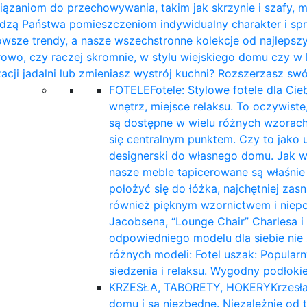
iązaniom do przechowywania, takim jak skrzynie i szafy,
dzą Państwa pomieszczeniom indywidualny charakter i spr
owsze trendy, a nasze wszechstronne kolekcje od najlepsz
rowo, czy raczej skromnie, w stylu wiejskiego domu czy w
izacji jadalni lub zmieniasz wystrój kuchni? Rozszerzasz s
FOTELE
Fotele: Stylowe fotele dla C
wnętrz, miejsce relaksu. To oczywist
są dostępne w wielu różnych wzorach,
się centralnym punktem. Czy to jako
designerski do własnego domu. Jak wy
nasze meble tapicerowane są właśnie 
położyć się do łóżka, najchętniej za
również pięknym wzornictwem i niepow
Jacobsena, “Lounge Chair” Charlesa i
odpowiedniego modelu dla siebie nie z
różnych modeli: Fotel uszak: Popula
siedzenia i relaksu. Wygodny podłokie
KRZESŁA, TABORETY, HOKERY
Krzesł
domu i są niezbędne. Niezależnie od t