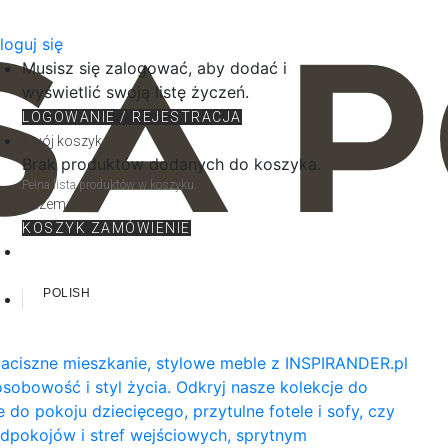
loguj się
Musisz się zalogować, aby dodać i
wyświetlić swoją listę życzeń.
LOGOWANIE / REJESTRACJA
Twój koszyk
Brak produktów dodanych do koszyka.
Pełna lista produktów w koszyku.
Razem:
KOSZYK
ZAMÓWIENIE
POLISH
zaciszne mieszkanie, stylowe meble z INSPIRANDER.pl
obowość i styl życia. Odkryj nasze kolekcje do
 do pokoju dziecięcego, przytulne fotele i sofy, czy
edpokojów i stref wejściowych, sprytnym