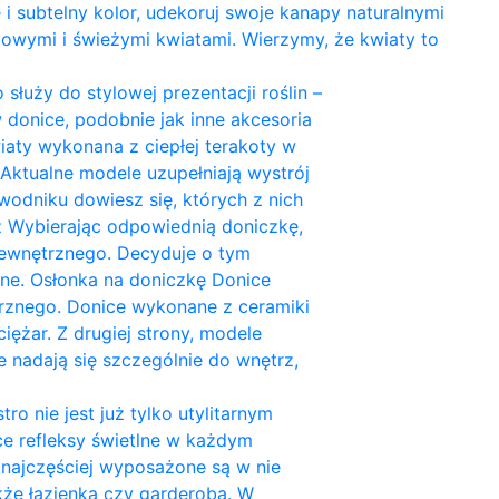
i subtelny kolor, udekoruj swoje kanapy naturalnymi
owymi i świeżymi kwiatami. Wierzymy, że kwiaty to
służy do stylowej prezentacji roślin –
 donice, podobnie jak inne akcesoria
aty wykonana z ciepłej terakoty w
Aktualne modele uzupełniają wystrój
odniku dowiesz się, których z nich
z Wybierając odpowiednią doniczkę,
 zewnętrznego. Decyduje o tym
zne. Osłonka na doniczkę Donice
trznego. Donice wykonane z ceramiki
ężar. Z drugiej strony, modele
e nadają się szczególnie do wnętrz,
ro nie jest już tylko utylitarnym
e refleksy świetlne w każdym
 najczęściej wyposażone są w nie
akże łazienka czy garderoba. W