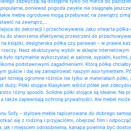
latego zazwyczaj są dostępne tylko od marca do paździer
ak popularne, ponieważ pogoda zwykle nie osiągnęła jeszcze
. Jakie meble ogrodowe mogą przebywać na zewnątrz zimą? 
stawić na zewnątrz,…
 miejsca do dekoracji i przechowywania Jako otwarta półk
tu do stworzenia efektywnej przestrzeni do przechowywani
łka na książki, designerska półka czy parawan – w prawie
a rzeczy. Nasz ekskluzywny wybór w sklepie internetowym
 było optymalnie wykorzystać w salonie, sypialni, kuchni, 
ilkoma podstawowymi zagadnieniami. Którą półkę chciałb
ym guście i daj się zainspirować naszym asortymentem. Półki
Istnieją ogromne różnice nie tylko w materiałach półki, a
 duży: Półki stojące Klasykiem wśród półek jest zdecydow
rdzo różny sposób. Solidne półki stojące są idealne. Na p
i, a także zapewniają ochronę prywatności. Ale mebel może 
nu Sofy – stylowe meble tapicerowane do dobrego samop
kać się z rodziną i przyjaciółmi, obejrzeć film i odpoczą
 jak i miejscem odosobnienia, kanapa powinna być dosto