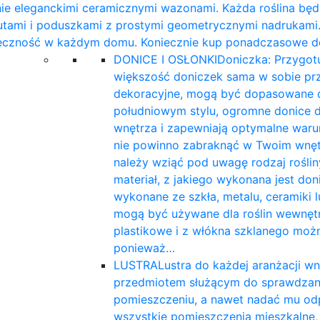
nie eleganckimi ceramicznymi wazonami. Każda roślina będz
utami i poduszkami z prostymi geometrycznymi nadrukami.
eczność w każdym domu. Koniecznie kup ponadczasowe do
DONICE I OSŁONKI
Doniczka: Przygotu
większość doniczek sama w sobie przy
dekoracyjne, mogą być dopasowane do
południowym stylu, ogromne donice dl
wnętrza i zapewniają optymalne warun
nie powinno zabraknąć w Twoim wnętr
należy wziąć pod uwagę rodzaj roślin
materiał, z jakiego wykonana jest do
wykonane ze szkła, metalu, ceramiki
mogą być używane dla roślin wewnętrz
plastikowe i z włókna szklanego możn
ponieważ…
LUSTRA
Lustra do każdej aranżacji wnę
przedmiotem służącym do sprawdzania
pomieszczeniu, a nawet nadać mu odpo
wszystkie pomieszczenia mieszkalne, ta