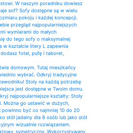
stowi. W naszym poradniku dowiesz
zaje sof? Sofy dostępne są w wielu
zmiaru pokoju i każdej koncepcji.
bie przegląd najpopularniejszych
nymi wymiarami do małych
się do tego sofy o maksymalnej
 w kształcie litery L zapewnia
dodasz fotel, pufę i taboret,
rstwie domowym. Tutaj mieszkańcy
owiednio wybrać. Odkryj tradycyjne
zewodniku! Stoły na każdą potrzebę
 miejsca jest dostępne w Twoim domu.
yj najpopularniejsze kształty: Stoły
ni. Można go ustawić w dużych,
j powinno być co najmniej 10 do 20
o stół jadalny dla 8 osób lub jako stół
kcyjnym wizualnie rozwiązaniem.
paktowy, symetryczny. Wykorzystywany