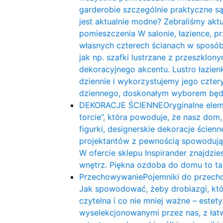
garderobie szczególnie praktyczne są 
jest aktualnie modne? Zebraliśmy akt
pomieszczenia W salonie, łazience, p
własnych czterech ścianach w sposób
jak np. szafki lustrzane z przeszklony
dekoracyjnego akcentu. Lustro łazie
dziennie i wykorzystujemy jego cztery 
dziennego, doskonałym wyborem będz
DEKORACJE ŚCIENNE
Oryginalne ele
torcie”, która powoduje, że nasz dom,
figurki, designerskie dekoracje ścien
projektantów z pewnością spowodują, 
W ofercie sklepu Inspirander znajdzi
wnętrz. Piękna ozdoba do domu to tak
Przechowywanie
Pojemniki do przech
Jak spowodować, żeby drobiazgi, które
czytelna i co nie mniej ważne – est
wyselekcjonowanymi przez nas, z łat