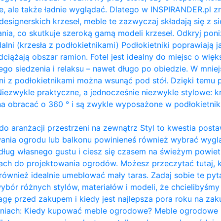
e, ale także ładnie wyglądać. Dlatego w INSPIRANDER.pl 
 designerskich krzeseł, meble te zazwyczaj składają się z s
a, co skutkuje szeroką gamą modeli krzeseł. Odkryj poni
ni (krzesła z podłokietnikami) Podłokietniki poprawiają ja
ciążają obszar ramion. ​Fotel jest idealny do miejsc o więks
ego siedzenia i relaksu – nawet długo po obiedzie. W mni
lni z podłokietnikami można wsunąć pod stół. Dzięki temu 
iezwykle praktyczne, a jednocześnie niezwykle stylowe: k
 obracać o 360 ° i są zwykle wyposażone w podłokietnik
 aranżacji przestrzeni na zewnątrz Styl to kwestia postaw
wania ogrodu lub balkonu powinieneś również wybrać wyg
dług własnego gustu i ciesz się czasem na świeżym powiet
ach do projektowania ogrodów. Możesz przeczytać tutaj, 
ównież idealnie umeblować mały taras. Zadaj sobie te pyt
ybór różnych stylów, materiałów i modeli, że chcielibyśmy
agę przed zakupem i kiedy jest najlepsza pora roku na z
aniach: Kiedy kupować meble ogrodowe? Meble ogrodowe i