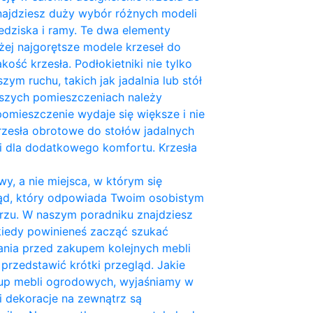
znajdziesz duży wybór różnych modeli
iedziska i ramy. Te dwa elementy
żej najgorętsze modele krzeseł do
kość krzesła. Podłokietniki nie tylko
zym ruchu, takich jak jadalnia lub stół
ejszych pomieszczeniach należy
pomieszczenie wydaje się większe i nie
rzesła obrotowe do stołów jadalnych
i dla dodatkowego komfortu. Krzesła
y, a nie miejsca, w którym się
ląd, który odpowiada Twoim osobistym
rzu. W naszym poradniku znajdziesz
kiedy powinieneś zacząć szukać
ania przed zakupem kolejnych mebli
 przedstawić krótki przegląd. Jakie
akup mebli ogrodowych, wyjaśniamy w
 dekoracje na zewnątrz są