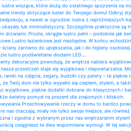
lustra wiszące, które służą do ostatniego spojrzenia na ma
ualne trendy dotyczące luster do Twojego domu! Odkryj st
rzedpokoju, a nawet w ogrodzie: lustra z najróżniejszych 
 okazały lub minimalistyczny. Szczególnie praktyczne są
mi drzwiami. Proste, okrągłe lustro pełni – podobnie jak świ
nkowe Lustro łazienkowe jest niezbędne. W końcu wchodzim
ściany zarówno do upiększania, jak i do higieny osobistej.
ie lustro podświetlane diodami LED.…
menty dekoracyjne powodują, że wnętrze nabiera wyjątkowe
 nasza przestrzeń staje się wyjątkowa i niepowtarzalna. Mi
ne, ramki na zdjęcia, zegary, budziki czy patery – te piękn
że Twój dom nie tylko wypełni się ciepłem, stylem, a ta
esz wyjątkowe, piękne dodatki dobrane do klasycznych i b
że świetny pomysł na prezent dla znajomych i bliskich.
owywania Przechowywanie rzeczy w domu to bardzo poważ
 nas otaczają, miały nie tylko swoje miejsce, ale również 
etyczna i zgodna z wybranym przez nas wnętrzarskim styl
wością osiągniesz te dwa wspomniane wymogi. W tej sekcji