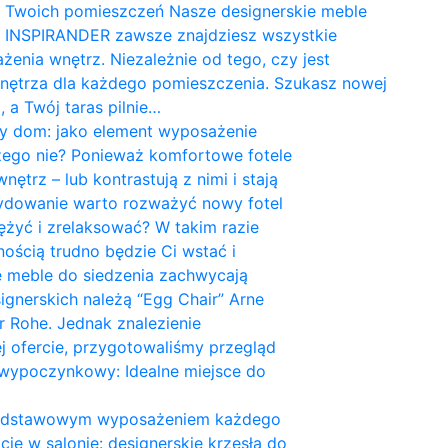
la Twoich pomieszczeń Nasze designerskie meble
Na INSPIRANDER zawsze znajdziesz wszystkie
enia wnętrz. Niezależnie od tego, czy jest
wnętrza dla każdego pomieszczenia. Szukasz nowej
 a Twój taras pilnie…
żdy dom: jako element wyposażenie
czego nie? Ponieważ komfortowe fotele
trz – lub kontrastują z nimi i stają
cydowanie warto rozważyć nowy fotel
ężyć i zrelaksować? W takim razie
ością trudno będzie Ci wstać i
e meble do siedzenia zachwycają
ignerskich należą “Egg Chair” Arne
r Rohe. Jednak znalezienie
ej ofercie, przygotowaliśmy przegląd
 wypoczynkowy: Idealne miejsce do
 są podstawowym wyposażeniem każdego
ję w salonie: designerskie krzesła do