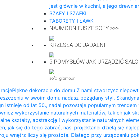
jest głównie w kuchni, a jego drewn
SZAFY I SZAFKI
TABORETY I ŁAWKI
NAJMODNIEJSZE SOFY >>>
KRZESŁA DO JADALNI
5 POMYSŁÓW JAK URZĄDZIĆ SAL
sofa_glamour
racje
Piękne dekoracje do domu Z nami stworzysz niepowta
eszczeniu w swoim domu nadasz pożądany styl. Skandynaws
gn istnieje od lat 50., nadal pozostaje popularnym trendem
ównież wykorzystanie naturalnych materiałów, takich jak sk
ralne kształty, abstrakcję i wykorzystanie naturalnych ele
en, jak się do tego zabrać, nasi projektanci dzielą się n
roju wnętrz liczy się prostota. Dlatego przy urządzaniu p