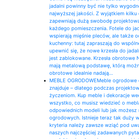
jadalni powinny być nie tylko wygodn
najwyższej jakości. Z wyjątkiem kilku
zapewniają dużą swobodę projektowani
każdego pomieszczenia. Fotele do jadal
wspierają mięśnie pleców, ale także od
kuchenny: tutaj zapraszają do wspóln
upewnić się, że nowe krzesła do jada
jest zablokowane. Krzesła obrotowe N
mają metalową podstawę, którą można
obrotowe idealnie nadają…
MEBLE OGRODOWE
Meble ogrodowe do
znajduje – dlatego podczas projekto
życzeniom. Kup meble i dekoracje we
wszystko, co musisz wiedzieć o mebl
odpowiednich modeli lub jak możesz r
ogrodowych. Istnieje teraz tak duży w
kryteria należy zawsze wziąć pod uw
naszych najczęściej zadawanych pyt