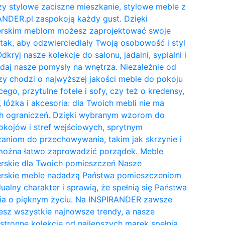
y stylowe zaciszne mieszkanie, stylowe meble z
NDER.pl zaspokoją każdy gust. Dzięki
erskim meblom możesz zaprojektować swoje
tak, aby odzwierciedlały Twoją osobowość i styl
Odkryj nasze kolekcje do salonu, jadalni, sypialni i
daj nasze pomysły na wnętrza. Niezależnie od
zy chodzi o najwyższej jakości meble do pokoju
cego, przytulne fotele i sofy, czy też o kredensy,
, łóżka i akcesoria: dla Twoich mebli nie ma
h ograniczeń. Dzięki wybranym wzorom do
kojów i stref wejściowych, sprytnym
aniom do przechowywania, takim jak skrzynie i
 można łatwo zaprowadzić porządek. Meble
erskie dla Twoich pomieszczeń Nasze
erskie meble nadadzą Państwa pomieszczeniom
ualny charakter i sprawią, że spełnią się Państwa
ia o pięknym życiu. Na INSPIRANDER zawsze
esz wszystkie najnowsze trendy, a nasze
tronne kolekcje od najlepszych marek spełnią