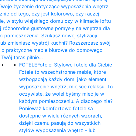
Twoje życzenie dotyczące wyposażenia wnętrz.
żnie od tego, czy jest kolorowo, czy raczej
e, w stylu wiejskiego domu czy w klimacie loftu
yj różnorodne gustowne pomysły na wnętrza dla
 pomieszczenia. Szukasz nowej stylizacji
 lub zmieniasz wystrój kuchni? Rozszerzasz swój
t o praktyczne meble biurowe do domowego
a Twój taras pilnie…
FOTELE
Fotele: Stylowe fotele dla Ciebie
Fotele to wszechstronne meble, które
wzbogacają każdy dom: jako element
wyposażenie wnętrz, miejsce relaksu. To
oczywiste, że wolelibyśmy mieć je w
każdym pomieszczeniu. A dlaczego nie?
Ponieważ komfortowe fotele są
dostępne w wielu różnych wzorach,
dzięki czemu pasują do wszystkich
stylów wyposażenia wnętrz – lub