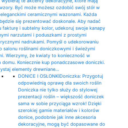
wybieraj te akcenty dekoracyjne, które mają
 wzory. Być może możesz ozdobić swój stół w
e eleganckimi ceramicznymi wazonami. Każda
 będzie się prezentować doskonale. Aby nadać
 fakturę i subtelny kolor, udekoruj swoje kanapy
nymi narzutami i poduszkami z prostymi
rycznymi nadrukami. Pomyśl o udekorowaniu
 salonu roślinami doniczkowymi i świeżymi
i. Wierzymy, że kwiaty to konieczność w
 domu. Koniecznie kup ponadczasowe doniczki.
ystaj elementy drewniane…
DONICE I OSŁONKI
Doniczka: Przygotuj
odpowiednią oprawę dla swoich roślin
Doniczka nie tylko służy do stylowej
prezentacji roślin – większość doniczek
sama w sobie przyciąga wzrok! Dzięki
szerokiej gamie materiałów i kolorów
donice, podobnie jak inne akcesoria
dekoracyjne, mogą być dopasowane do