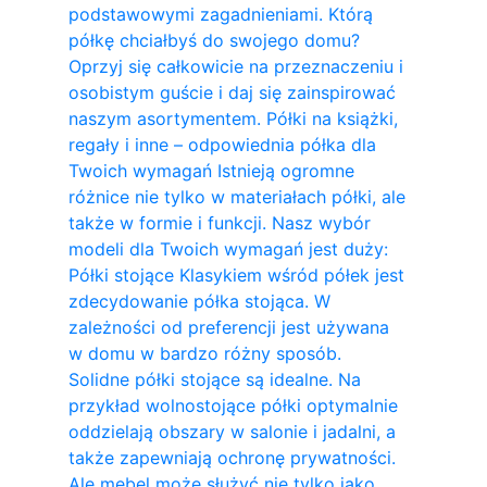
podstawowymi zagadnieniami. Którą
półkę chciałbyś do swojego domu?
Oprzyj się całkowicie na przeznaczeniu i
osobistym guście i daj się zainspirować
naszym asortymentem. Półki na książki,
regały i inne – odpowiednia półka dla
Twoich wymagań Istnieją ogromne
różnice nie tylko w materiałach półki, ale
także w formie i funkcji. Nasz wybór
modeli dla Twoich wymagań jest duży:
Półki stojące Klasykiem wśród półek jest
zdecydowanie półka stojąca. W
zależności od preferencji jest używana
w domu w bardzo różny sposób.
Solidne półki stojące są idealne. Na
przykład wolnostojące półki optymalnie
oddzielają obszary w salonie i jadalni, a
także zapewniają ochronę prywatności.
Ale mebel może służyć nie tylko jako