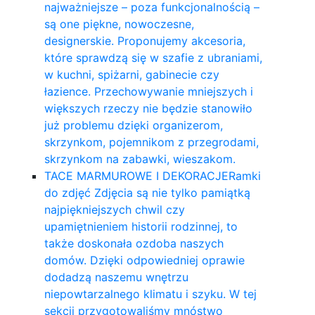
najważniejsze – poza funkcjonalnością –
są one piękne, nowoczesne,
designerskie. Proponujemy akcesoria,
które sprawdzą się w szafie z ubraniami,
w kuchni, spiżarni, gabinecie czy
łazience. Przechowywanie mniejszych i
większych rzeczy nie będzie stanowiło
już problemu dzięki organizerom,
skrzynkom, pojemnikom z przegrodami,
skrzynkom na zabawki, wieszakom.
TACE MARMUROWE I DEKORACJE
Ramki
do zdjęć Zdjęcia są nie tylko pamiątką
najpiękniejszych chwil czy
upamiętnieniem historii rodzinnej, to
także doskonała ozdoba naszych
domów. Dzięki odpowiedniej oprawie
dodadzą naszemu wnętrzu
niepowtarzalnego klimatu i szyku. W tej
sekcji przygotowaliśmy mnóstwo