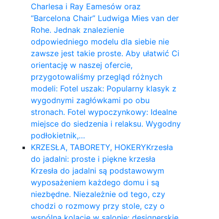
Charlesa i Ray Eamesów oraz
“Barcelona Chair” Ludwiga Mies van der
Rohe. Jednak znalezienie
odpowiedniego modelu dla siebie nie
zawsze jest takie proste. Aby ułatwić Ci
orientację w naszej ofercie,
przygotowaliśmy przegląd różnych
modeli: Fotel uszak: Popularny klasyk z
wygodnymi zagłówkami po obu
stronach. Fotel wypoczynkowy: Idealne
miejsce do siedzenia i relaksu. Wygodny
podłokietnik,…
KRZESŁA, TABORETY, HOKERY
Krzesła
do jadalni: proste i piękne krzesła
Krzesła do jadalni są podstawowym
wyposażeniem każdego domu i są
niezbędne. Niezależnie od tego, czy
chodzi o rozmowy przy stole, czy o
wspólną kolację w salonie: designerskie