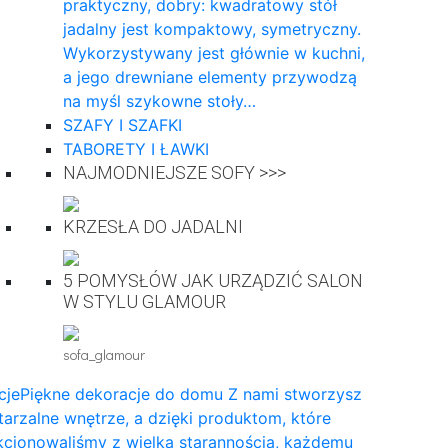
praktyczny, dobry: kwadratowy stół
jadalny jest kompaktowy, symetryczny.
Wykorzystywany jest głównie w kuchni,
a jego drewniane elementy przywodzą
na myśl szykowne stoły…
SZAFY I SZAFKI
TABORETY I ŁAWKI
NAJMODNIEJSZE SOFY >>>
KRZESŁA DO JADALNI
5 POMYSŁÓW JAK URZĄDZIĆ SALON
W STYLU GLAMOUR
sofa_glamour
cje
Piękne dekoracje do domu Z nami stworzysz
arzalne wnętrze, a dzięki produktom, które
cjonowaliśmy z wielką starannością, każdemu