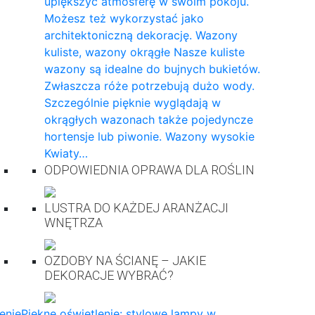
upiększyć atmosferę w swoim pokoju.
Możesz też wykorzystać jako
architektoniczną dekorację. Wazony
kuliste, wazony okrągłe Nasze kuliste
wazony są idealne do bujnych bukietów.
Zwłaszcza róże potrzebują dużo wody.
Szczególnie pięknie wyglądają w
okrągłych wazonach także pojedyncze
hortensje lub piwonie. Wazony wysokie
Kwiaty…
ODPOWIEDNIA OPRAWA DLA ROŚLIN
LUSTRA DO KAŻDEJ ARANŻACJI
WNĘTRZA
OZDOBY NA ŚCIANĘ – JAKIE
DEKORACJE WYBRAĆ?
enie
Piękne oświetlenie: stylowe lampy w