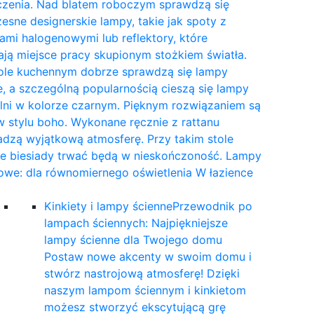
czenia. Nad blatem roboczym sprawdzą się
sne designerskie lampy, takie jak spoty z
mi halogenowymi lub reflektory, które
ają miejsce pracy skupionym stożkiem światła.
tole kuchennym dobrze sprawdzą się lampy
, a szczególną popularnością cieszą się lampy
lni w kolorze czarnym. Pięknym rozwiązaniem są
 stylu boho. Wykonane ręcznie z rattanu
dzą wyjątkową atmosferę. Przy takim stole
ne biesiady trwać będą w nieskończoność. Lampy
owe: dla równomiernego oświetlenia W łazience
…
Kinkiety i lampy ścienne
Przewodnik po
lampach ściennych: Najpiękniejsze
lampy ścienne dla Twojego domu
Postaw nowe akcenty w swoim domu i
stwórz nastrojową atmosferę! Dzięki
naszym lampom ściennym i kinkietom
możesz stworzyć ekscytującą grę