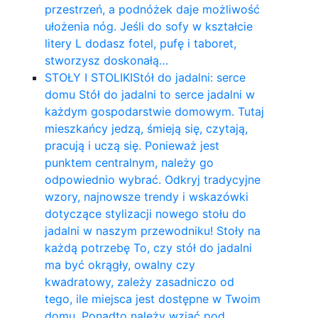
przestrzeń, a podnóżek daje możliwość
ułożenia nóg. Jeśli do sofy w kształcie
litery L dodasz fotel, pufę i taboret,
stworzysz doskonałą…
STOŁY I STOLIKI
Stół do jadalni: serce
domu Stół do jadalni to serce jadalni w
każdym gospodarstwie domowym. Tutaj
mieszkańcy jedzą, śmieją się, czytają,
pracują i uczą się. Ponieważ jest
punktem centralnym, należy go
odpowiednio wybrać. Odkryj tradycyjne
wzory, najnowsze trendy i wskazówki
dotyczące stylizacji nowego stołu do
jadalni w naszym przewodniku! Stoły na
każdą potrzebę To, czy stół do jadalni
ma być okrągły, owalny czy
kwadratowy, zależy zasadniczo od
tego, ile miejsca jest dostępne w Twoim
domu. Ponadto należy wziąć pod