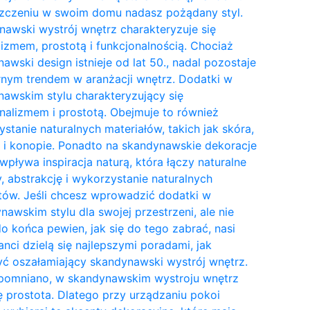
zczeniu w swoim domu nadasz pożądany styl.
awski wystrój wnętrz charakteryzuje się
izmem, prostotą i funkcjonalnością. Chociaż
awski design istnieje od lat 50., nadal pozostaje
nym trendem w aranżacji wnętrz. Dodatki w
awskim stylu charakteryzujący się
nalizmem i prostotą. Obejmuje to również
stanie naturalnych materiałów, takich jak skóra,
 i konopie. Ponadto na skandynawskie dekoracje
wpływa inspiracja naturą, która łączy naturalne
y, abstrakcję i wykorzystanie naturalnych
tów. Jeśli chcesz wprowadzić dodatki w
awskim stylu dla swojej przestrzeni, ale nie
do końca pewien, jak się do tego zabrać, nasi
anci dzielą się najlepszymi poradami, jak
ć oszałamiający skandynawski wystrój wnętrz.
pomniano, w skandynawskim wystroju wnętrz
ię prostota. Dlatego przy urządzaniu pokoi