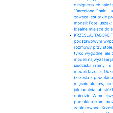
designerskich należ
“Barcelona Chair” L
zawsze jest takie p
modeli: Fotel uszak
Idealne miejsce do 
KRZESŁA, TABORET
podstawowym wyposa
rozmowy przy stole,
tylko wygodne, ale 
modeli najwyższej ja
siedziska i ramy. T
modeli krzeseł. Odk
(krzesła z podłokiet
mięśnie pleców, ale 
jak jadalnia lub stó
obiedzie. W mniejsz
podłokietnikami moż
zablokowane. Krzesł