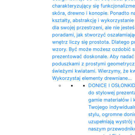
charakteryzujący się funkcjonalizme
skóra, drewno i konopie. Ponadto n
kształty, abstrakcję i wykorzystan
dla swojej przestrzeni, ale nie jest
poradami, jak stworzyć oszałamiaj
wnętrz liczy się prostota. Dlatego 
wzory. Być może możesz ozdobić sw
prezentować doskonale. Aby nadać w
poduszkami z prostymi geometryczn
świeżymi kwiatami. Wierzymy, że k
Wykorzystaj elementy drewniane…
DONICE I OSŁONKI
D
do stylowej prezent
gamie materiałów i 
Twojego indywidualn
stylu, ogromne doni
uzupełniają wystrój
naszym przewodniku 