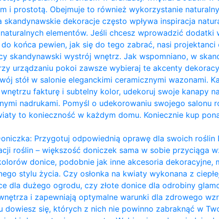
m i prostotą. Obejmuje to również wykorzystanie naturalny
a skandynawskie dekoracje często wpływa inspiracja naturą
ie naturalnych elementów. Jeśli chcesz wprowadzić dodatk
eś do końca pewien, jak się do tego zabrać, nasi projektanci 
ący skandynawski wystrój wnętrz. Jak wspomniano, w ska
przy urządzaniu pokoi zawsze wybieraj te akcenty dekoracy
ój stół w salonie eleganckimi ceramicznymi wazonami. Każ
nętrzu fakturę i subtelny kolor, udekoruj swoje kanapy na
ymi nadrukami. Pomyśl o udekorowaniu swojego salonu ro
wiaty to konieczność w każdym domu. Koniecznie kup pon
oniczka: Przygotuj odpowiednią oprawę dla swoich roślin 
acji roślin – większość doniczek sama w sobie przyciąga wz
kolorów donice, podobnie jak inne akcesoria dekoracyjn
ego stylu życia. Czy osłonka na kwiaty wykonana z ciepł
ce dla dużego ogrodu, czy złote donice dla odrobiny glam
 wnętrza i zapewniają optymalne warunki dla zdrowego wzro
dowiesz się, których z nich nie powinno zabraknąć w Two