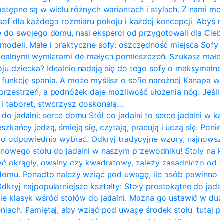
ostępne są w wielu różnych wariantach i stylach. Z nami m
of dla każdego rozmiaru pokoju i każdej koncepcji. Abyś 
do swojego domu, nasi eksperci od przygotowali dla Cieb
 modeli. Małe i praktyczne sofy: oszczędność miejsca Sof
idealnymi wymiarami do małych pomieszczeń. Szukasz mał
ju dziecka? Idealnie nadają się do tego sofy o maksymalne
 funkcję spania. A może myślisz o sofie narożnej Kanapa w k
rzestrzeń, a podnóżek daje możliwość ułożenia nóg. Jeśli 
ę i taboret, stworzysz doskonałą…
 do jadalni: serce domu Stół do jadalni to serce jadalni 
zkańcy jedzą, śmieją się, czytają, pracują i uczą się. Pon
go odpowiednio wybrać. Odkryj tradycyjne wzory, najnows
i nowego stołu do jadalni w naszym przewodniku! Stoły na
yć okrągły, owalny czy kwadratowy, zależy zasadniczo od te
omu. Ponadto należy wziąć pod uwagę, ile osób powinno 
Odkryj najpopularniejsze kształty: Stoły prostokątne do jad
wie klasyk wśród stołów do jadalni. Można go ustawić w du
iach. Pamiętaj, aby wziąć pod uwagę środek stołu: tutaj 