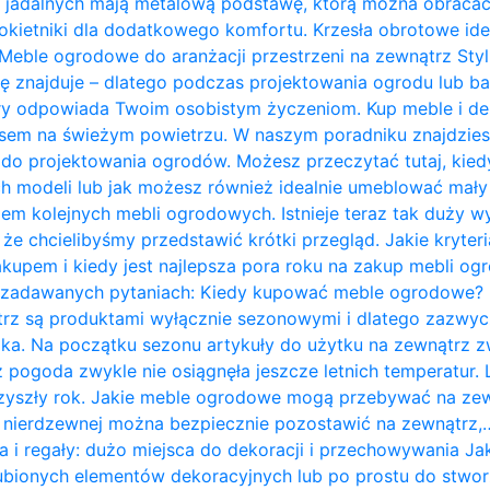
 jadalnych mają metalową podstawę, którą można obracać 
kietniki dla dodatkowego komfortu. Krzesła obrotowe ide
Meble ogrodowe do aranżacji przestrzeni na zewnątrz Styl 
ię znajduje – dlatego podczas projektowania ogrodu lub b
ry odpowiada Twoim osobistym życzeniom. Kup meble i de
zasem na świeżym powietrzu. W naszym poradniku znajdzie
do projektowania ogrodów. Możesz przeczytać tutaj, kie
 modeli lub jak możesz również idealnie umeblować mały t
em kolejnych mebli ogrodowych. Istnieje teraz tak duży w
 że chcielibyśmy przedstawić krótki przegląd. Jakie kryte
kupem i kiedy jest najlepsza pora roku na zakup mebli o
j zadawanych pytaniach: Kiedy kupować meble ogrodowe?
rz są produktami wyłącznie sezonowymi i dlatego zazwycz
ka. Na początku sezonu artykuły do ​​użytku na zewnątrz z
 pogoda zwykle nie osiągnęła jeszcze letnich temperatur
przyszły rok. Jakie meble ogrodowe mogą przebywać na ze
li nierdzewnej można bezpiecznie pozostawić na zewnątrz,
a i regały: dużo miejsca do dekoracji i przechowywania J
bionych elementów dekoracyjnych lub po prostu do stwor