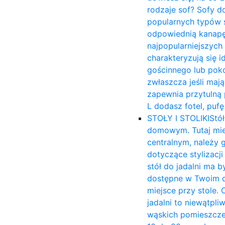
rodzaje sof? Sofy d
popularnych typów s
odpowiednią kanapę 
najpopularniejszych
charakteryzują się 
gościnnego lub poko
zwłaszcza jeśli mają
zapewnia przytulną p
L dodasz fotel, puf
STOŁY I STOLIKI
Stół
domowym. Tutaj mies
centralnym, należy 
dotyczące stylizacj
stół do jadalni ma b
dostępne w Twoim d
miejsce przy stole. 
jadalni to niewątpli
wąskich pomieszczen