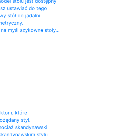
odel stołu jest dostępny
cesz ustawiać do tego
 stół do ​​jadalni
metryczny.
 na myśl szykowne stoły…
uktom, które
ożądany styl.
Chociaż skandynawski
 skandynawskim stylu