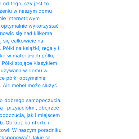
 od tego, czy jest to
zczeniu w naszym domu
pie internetowym
o optymalnie wykorzystać
anowić się nad kilkoma
 się całkowicie na
ółki na książki, regały i
ko w materiałach półki,
 Półki stojące Klasykiem
est używana w domu w
ce półki optymalnie
i. Ale mebel może służyć
do dobrego samopoczucia.
 i przyjaciółmi, obejrzeć
opoczucia, jak i miejscem
b. Oprócz komfortu i
towi. W naszym poradniku
yeksponować! Jakie są