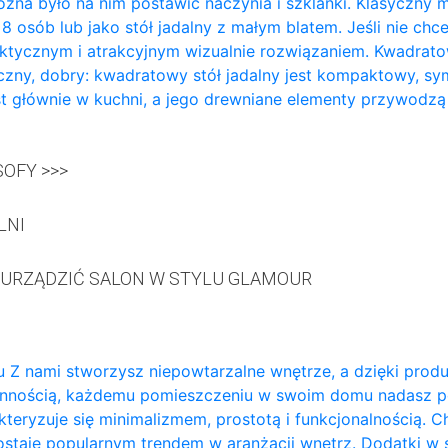
żna było na nim postawić naczynia i szklanki. Klasyczny m
a 8 osób lub jako stół jadalny z małym blatem. Jeśli nie ch
aktycznym i atrakcyjnym wizualnie rozwiązaniem. Kwadratowy
zny, dobry: kwadratowy stół jadalny jest kompaktowy, sy
t głównie w kuchni, a jego drewniane elementy przywodzą
OFY >>>
LNI
 URZĄDZIĆ SALON W STYLU GLAMOUR
 Z nami stworzysz niepowtarzalne wnętrze, a dzięki prod
annością, każdemu pomieszczeniu w swoim domu nadasz p
teryzuje się minimalizmem, prostotą i funkcjonalnością. 
ozostaje popularnym trendem w aranżacji wnętrz. Dodatki w