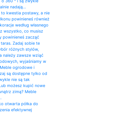
o 360 ° i są zwykle
alnie nadają…
to kwestia postawy, a nie
alkonu powinieneś również
koracje według własnego
sz wszystko, co musisz
dy powinieneś zacząć
aras. Zadaj sobie te
ybór różnych stylów,
ria należy zawsze wziąć
grodowych, wyjaśniamy w
 Meble ogrodowe i
aj są dostępne tylko od
wykle nie są tak
. Lub możesz kupić nowe
wnątrz zimą? Meble
…
ako otwarta półka do
zenia efektywnej