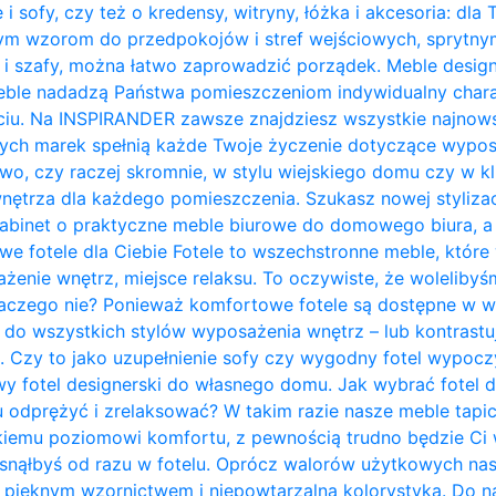
 i sofy, czy też o kredensy, witryny, łóżka i akcesoria: dla
nym wzorom do przedpokojów i stref wejściowych, sprytn
 i szafy, można łatwo zaprowadzić porządek. Meble design
ble nadadzą Państwa pomieszczeniom indywidualny charakt
ciu. Na INSPIRANDER zawsze znajdziesz wszystkie najnows
zych marek spełnią każde Twoje życzenie dotyczące wypos
owo, czy raczej skromnie, w stylu wiejskiego domu czy w kl
trza dla każdego pomieszczenia. Szukasz nowej stylizacji
abinet o praktyczne meble biurowe do domowego biura, a 
owe fotele dla Ciebie Fotele to wszechstronne meble, któ
żenie wnętrz, miejsce relaksu. To oczywiste, że woleliby
laczego nie? Ponieważ komfortowe fotele są dostępne w w
do wszystkich stylów wyposażenia wnętrz – lub kontrastują 
. Czy to jako uzupełnienie sofy czy wygodny fotel wypo
y fotel designerski do własnego domu. Jak wybrać fotel 
u odprężyć i zrelaksować? W takim razie nasze meble tapi
kiemu poziomowi komfortu, z pewnością trudno będzie Ci w
zasnąłbyś od razu w fotelu. Oprócz walorów użytkowych na
pięknym wzornictwem i niepowtarzalną kolorystyką. Do na