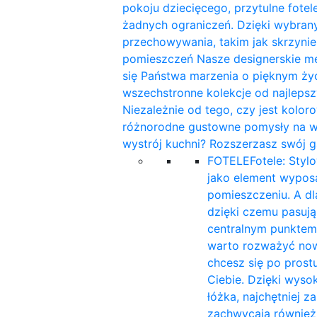
pokoju dziecięcego, przytulne fotele
żadnych ograniczeń. Dzięki wybra
przechowywania, takim jak skrzynie
pomieszczeń Nasze designerskie me
się Państwa marzenia o pięknym ży
wszechstronne kolekcje od najleps
Niezależnie od tego, czy jest kolor
różnorodne gustowne pomysły na wnę
wystrój kuchni? Rozszerzasz swój g
FOTELE
Fotele: Styl
jako element wyposa
pomieszczeniu. A d
dzięki czemu pasują 
centralnym punktem
warto rozważyć now
chcesz się po prost
Ciebie. Dzięki wyso
łóżka, najchętniej 
zachwycają również 