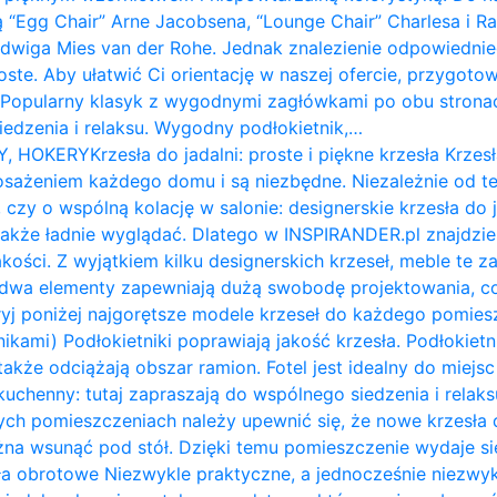
ą “Egg Chair” Arne Jacobsena, “Lounge Chair” Charlesa i 
udwiga Mies van der Rohe. Jednak znalezienie odpowiednie
roste. Aby ułatwić Ci orientację w naszej ofercie, przygot
: Popularny klasyk z wygodnymi zagłówkami po obu stron
siedzenia i relaksu. Wygodny podłokietnik,…
Y, HOKERY
Krzesła do jadalni: proste i piękne krzesła Krzesł
żeniem każdego domu i są niezbędne. Niezależnie od te
 czy o wspólną kolację w salonie: designerskie krzesła do 
także ładnie wyglądać. Dlatego w INSPIRANDER.pl znajdzi
kości. Z wyjątkiem kilku designerskich krzeseł, meble te z
e dwa elementy zapewniają dużą swobodę projektowania, c
ryj poniżej najgorętsze modele krzeseł do każdego pomiesz
nikami) Podłokietniki poprawiają jakość krzesła. Podłokietni
także odciążają obszar ramion. ​Fotel jest idealny do miejs
ł kuchenny: tutaj zapraszają do wspólnego siedzenia i relak
ych pomieszczeniach należy upewnić się, że nowe krzesła d
na wsunąć pod stół. Dzięki temu pomieszczenie wydaje się 
a obrotowe Niezwykle praktyczne, a jednocześnie niezwykl