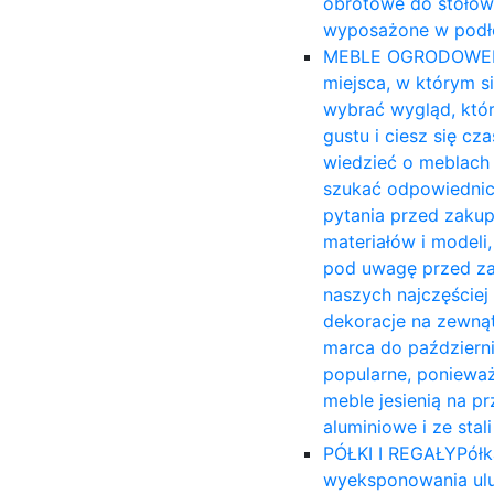
obrotowe do stołów
wyposażone w podło
MEBLE OGRODOWE
miejsca, w którym s
wybrać wygląd, któ
gustu i ciesz się c
wiedzieć o meblach 
szukać odpowiednich
pytania przed zakup
materiałów i modeli,
pod uwagę przed za
naszych najczęście
dekoracje na zewnąt
marca do październi
popularne, ponieważ
meble jesienią na 
aluminiowe i ze sta
PÓŁKI I REGAŁY
Półk
wyeksponowania ulu