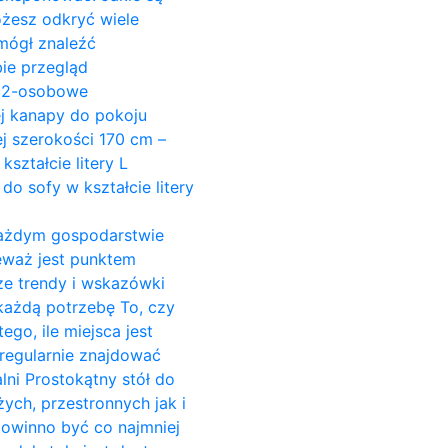
ożesz odkryć wiele
mógł znaleźć
ie przegląd
y 2-osobowe
ej kanapy do pokoju
j szerokości 170 cm –
ształcie litery L
do sofy w kształcie litery
w każdym gospodarstwie
ieważ jest punktem
ze trendy i wskazówki
 każdą potrzebę To, czy
go, ile miejsca jest
regularnie znajdować
alni Prostokątny stół do
żych, przestronnych jak i
powinno być co najmniej