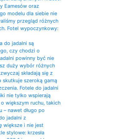
Ray Eamesów oraz
go modelu dla siebie nie
owaliśmy przegląd różnych
ach. Fotel wypoczynkowy:
a do jadalni są
go, czy chodzi o
jadalni powinny być nie
esz duży wybór różnych
azwyczaj składają się z
o skutkuje szeroką gamą
czenia. Fotele do jadalni
ki nie tylko wspierają
c o większym ruchu, takich
su – nawet długo po
o jadalni z
większe i nie jest
e stylowe: krzesła