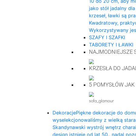
10 do 20 cm, aby mo
jako stół jadalny dl
krzeseł, ławki są pr
Kwadratowy, praktyc
Wykorzystywany jes
SZAFY I SZAFKI
TABORETY I ŁAWKI
NAJMODNIEJSZE S
KRZESŁA DO JADA
5 POMYSŁÓW JAK
sofa_glamour
Dekoracje
Piękne dekoracje do domu
wyselekcjonowaliśmy z wielką star
Skandynawski wystrój wnętrz charak
design istnieje od lat 50., nadal p