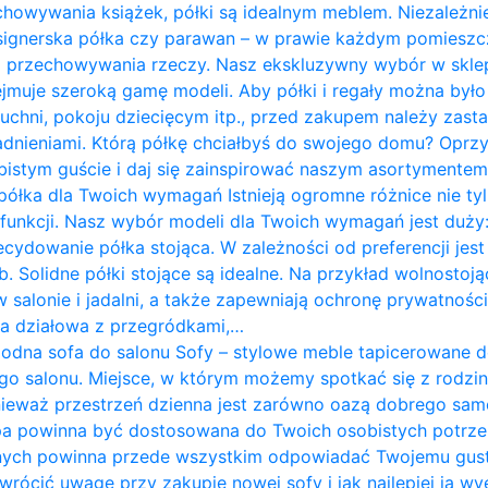
chowywania książek, półki są idealnym meblem. Niezależnie
designerska półka czy parawan – w prawie każdym pomies
do przechowywania rzeczy. Nasz ekskluzywny wybór w skle
jmuje szeroką gamę modeli. Aby półki i regały można był
 kuchni, pokoju dziecięcym itp., przed zakupem należy zast
ieniami. Którą półkę chciałbyś do swojego domu? Oprzyj
istym guście i daj się zainspirować naszym asortymentem. P
półka dla Twoich wymagań Istnieją ogromne różnice nie tyl
i funkcji. Nasz wybór modeli dla Twoich wymagań jest duży:
ecydowanie półka stojąca. W zależności od preferencji j
. Solidne półki stojące są idealne. Na przykład wolnostoją
w salonie i jadalni, a także zapewniają ochronę prywatnośc
nka działowa z przegródkami,…
odna sofa do salonu Sofy – stylowe meble tapicerowane 
go salonu. Miejsce, w którym możemy spotkać się z rodziną
nieważ przestrzeń dzienna jest zarówno oazą dobrego sam
pa powinna być dostosowana do Twoich osobistych potrze
nych powinna przede wszystkim odpowiadać Twojemu gus
zwrócić uwagę przy zakupie nowej sofy i jak najlepiej ją w