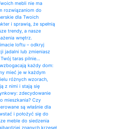
 Twoich mebli nie ma
ym rozwiązaniom do
erskie dla Twoich
er i sprawią, że spełnią
ze trendy, a nasze
ażenia wnętrz.
imacie loftu – odkryj
 jadalni lub zmieniasz
Twój taras pilnie…
re wzbogacają każdy dom:
śmy mieć je w każdym
ielu różnych wzorach,
z nimi i stają się
czynkowy: zdecydowanie
do mieszkania? Czy
cerowane są właśnie dla
stać i położyć się do
sze meble do siedzenia
jbardziej znanych krzeseł