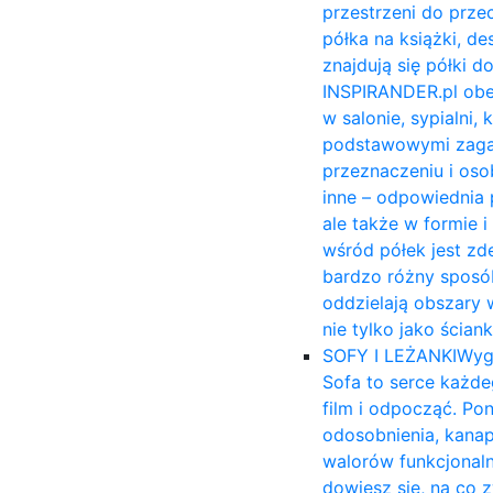
przestrzeni do prze
półka na książki, 
znajdują się półki 
INSPIRANDER.pl obe
w salonie, sypialni,
podstawowymi zagadn
przeznaczeniu i osob
inne – odpowiednia 
ale także w formie 
wśród półek jest zd
bardzo różny sposób
oddzielają obszary 
nie tylko jako ścia
SOFY I LEŻANKI
Wyg
Sofa to serce każde
film i odpocząć. Po
odosobnienia, kana
walorów funkcjonal
dowiesz się, na co 