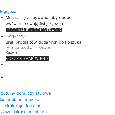
loguj się
Musisz się zalogować, aby dodać i
wyświetlić swoją listę życzeń.
LOGOWANIE / REJESTRACJA
Twój koszyk
Brak produktów dodanych do koszyka.
Pełna lista produktów w koszyku.
Razem:
KOSZYK
ZAMÓWIENIE
rzytulny dom, czy stylowe
rskim meblom możesz
sze kolekcje do salonu,
wyższej jakości meble do