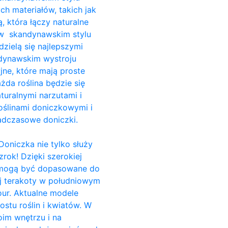
ch materiałów, takich jak
, która łączy naturalne
i w skandynawskim stylu
dzielą się najlepszymi
ndynawskim wystroju
jne, które mają proste
da roślina będzie się
turalnymi narzutami i
ślinami doniczkowymi i
adczasowe doniczki.
Doniczka nie tylko służy
rok! Dzięki szerokiej
e, mogą być dopasowane do
ej terakoty w południowym
our. Aktualne modele
stu roślin i kwiatów. W
im wnętrzu i na