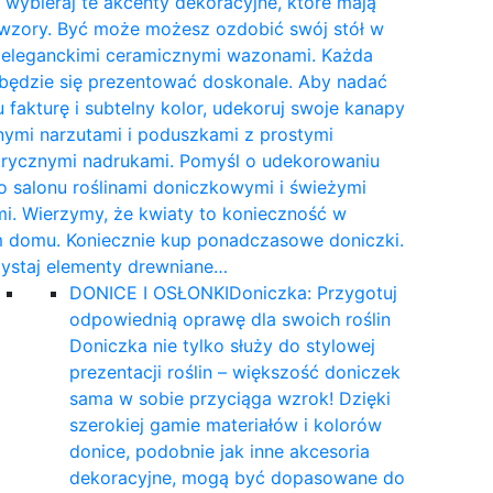
wybieraj te akcenty dekoracyjne, które mają
 wzory. Być może możesz ozdobić swój stół w
e eleganckimi ceramicznymi wazonami. Każda
 będzie się prezentować doskonale. Aby nadać
 fakturę i subtelny kolor, udekoruj swoje kanapy
nymi narzutami i poduszkami z prostymi
rycznymi nadrukami. Pomyśl o udekorowaniu
 salonu roślinami doniczkowymi i świeżymi
i. Wierzymy, że kwiaty to konieczność w
 domu. Koniecznie kup ponadczasowe doniczki.
ystaj elementy drewniane…
DONICE I OSŁONKI
Doniczka: Przygotuj
odpowiednią oprawę dla swoich roślin
Doniczka nie tylko służy do stylowej
prezentacji roślin – większość doniczek
sama w sobie przyciąga wzrok! Dzięki
szerokiej gamie materiałów i kolorów
donice, podobnie jak inne akcesoria
dekoracyjne, mogą być dopasowane do