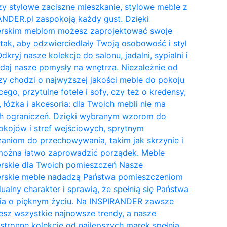
y stylowe zaciszne mieszkanie, stylowe meble z
NDER.pl zaspokoją każdy gust. Dzięki
erskim meblom możesz zaprojektować swoje
tak, aby odzwierciedlały Twoją osobowość i styl
Odkryj nasze kolekcje do salonu, jadalni, sypialni i
daj nasze pomysły na wnętrza. Niezależnie od
zy chodzi o najwyższej jakości meble do pokoju
cego, przytulne fotele i sofy, czy też o kredensy,
, łóżka i akcesoria: dla Twoich mebli nie ma
h ograniczeń. Dzięki wybranym wzorom do
kojów i stref wejściowych, sprytnym
aniom do przechowywania, takim jak skrzynie i
 można łatwo zaprowadzić porządek. Meble
erskie dla Twoich pomieszczeń Nasze
erskie meble nadadzą Państwa pomieszczeniom
ualny charakter i sprawią, że spełnią się Państwa
ia o pięknym życiu. Na INSPIRANDER zawsze
esz wszystkie najnowsze trendy, a nasze
tronne kolekcje od najlepszych marek spełnią