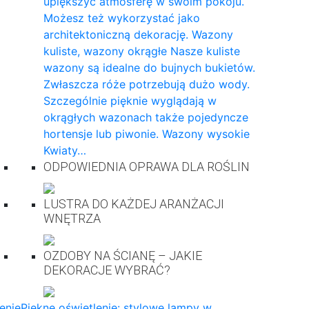
upiększyć atmosferę w swoim pokoju.
Możesz też wykorzystać jako
architektoniczną dekorację. Wazony
kuliste, wazony okrągłe Nasze kuliste
wazony są idealne do bujnych bukietów.
Zwłaszcza róże potrzebują dużo wody.
Szczególnie pięknie wyglądają w
okrągłych wazonach także pojedyncze
hortensje lub piwonie. Wazony wysokie
Kwiaty…
ODPOWIEDNIA OPRAWA DLA ROŚLIN
LUSTRA DO KAŻDEJ ARANŻACJI
WNĘTRZA
OZDOBY NA ŚCIANĘ – JAKIE
DEKORACJE WYBRAĆ?
enie
Piękne oświetlenie: stylowe lampy w