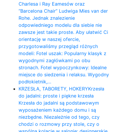
Charlesa i Ray Eamesów oraz
“Barcelona Chair” Ludwiga Mies van der
Rohe. Jednak znalezienie
odpowiedniego modelu dla siebie nie
zawsze jest takie proste. Aby ułatwić Ci
orientację w naszej ofercie,
przygotowaliśmy przegląd różnych
modeli: Fotel uszak: Popularny klasyk z
wygodnymi zagłówkami po obu
stronach. Fotel wypoczynkowy: Idealne
miejsce do siedzenia i relaksu. Wygodny
podłokietnik,…
KRZESŁA, TABORETY, HOKERY
Krzesła
do jadalni: proste i piękne krzesła
Krzesła do jadalni są podstawowym
wyposażeniem każdego domu i są
niezbędne. Niezależnie od tego, czy
chodzi o rozmowy przy stole, czy o
wspólną kolację w salonie: designerskie