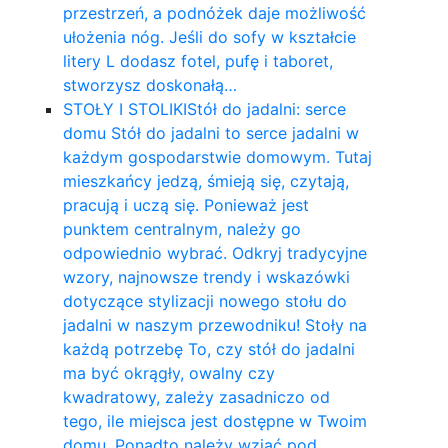
przestrzeń, a podnóżek daje możliwość
ułożenia nóg. Jeśli do sofy w kształcie
litery L dodasz fotel, pufę i taboret,
stworzysz doskonałą…
STOŁY I STOLIKI
Stół do jadalni: serce
domu Stół do jadalni to serce jadalni w
każdym gospodarstwie domowym. Tutaj
mieszkańcy jedzą, śmieją się, czytają,
pracują i uczą się. Ponieważ jest
punktem centralnym, należy go
odpowiednio wybrać. Odkryj tradycyjne
wzory, najnowsze trendy i wskazówki
dotyczące stylizacji nowego stołu do
jadalni w naszym przewodniku! Stoły na
każdą potrzebę To, czy stół do jadalni
ma być okrągły, owalny czy
kwadratowy, zależy zasadniczo od
tego, ile miejsca jest dostępne w Twoim
domu. Ponadto należy wziąć pod