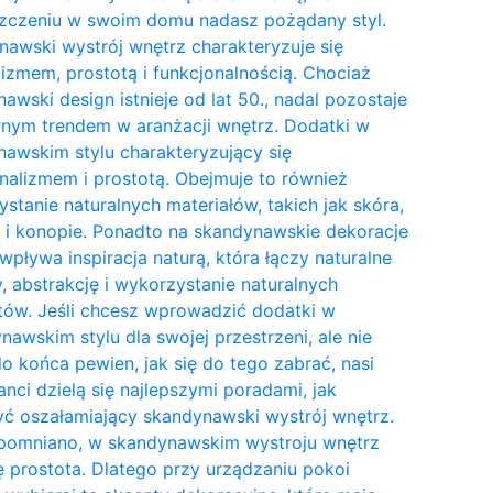
zczeniu w swoim domu nadasz pożądany styl.
awski wystrój wnętrz charakteryzuje się
izmem, prostotą i funkcjonalnością. Chociaż
awski design istnieje od lat 50., nadal pozostaje
nym trendem w aranżacji wnętrz. Dodatki w
awskim stylu charakteryzujący się
nalizmem i prostotą. Obejmuje to również
stanie naturalnych materiałów, takich jak skóra,
 i konopie. Ponadto na skandynawskie dekoracje
wpływa inspiracja naturą, która łączy naturalne
y, abstrakcję i wykorzystanie naturalnych
tów. Jeśli chcesz wprowadzić dodatki w
awskim stylu dla swojej przestrzeni, ale nie
do końca pewien, jak się do tego zabrać, nasi
anci dzielą się najlepszymi poradami, jak
ć oszałamiający skandynawski wystrój wnętrz.
pomniano, w skandynawskim wystroju wnętrz
ię prostota. Dlatego przy urządzaniu pokoi