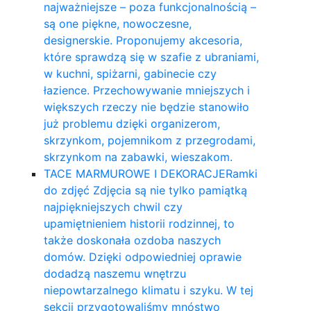
najważniejsze – poza funkcjonalnością –
są one piękne, nowoczesne,
designerskie. Proponujemy akcesoria,
które sprawdzą się w szafie z ubraniami,
w kuchni, spiżarni, gabinecie czy
łazience. Przechowywanie mniejszych i
większych rzeczy nie będzie stanowiło
już problemu dzięki organizerom,
skrzynkom, pojemnikom z przegrodami,
skrzynkom na zabawki, wieszakom.
TACE MARMUROWE I DEKORACJE
Ramki
do zdjęć Zdjęcia są nie tylko pamiątką
najpiękniejszych chwil czy
upamiętnieniem historii rodzinnej, to
także doskonała ozdoba naszych
domów. Dzięki odpowiedniej oprawie
dodadzą naszemu wnętrzu
niepowtarzalnego klimatu i szyku. W tej
sekcji przygotowaliśmy mnóstwo