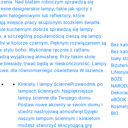
czenia. Nad blatem roboczym sprawdzą się
sne designerskie lampy, takie jak spoty z
mi halogenowymi lub reflektory, które
ają miejsce pracy skupionym stożkiem światła.
tole kuchennym dobrze sprawdzą się lampy
, a szczególną popularnością cieszą się lampy
lni w kolorze czarnym. Pięknym rozwiązaniem są
Bez kat
 stylu boho. Wykonane ręcznie z rattanu
Bez kat
dzą wyjątkową atmosferę. Przy takim stole
biały st
ne biesiady trwać będą w nieskończoność. Lampy
Biżuteri
owe: dla równomiernego oświetlenia W łazience
Lifestyl
…
BOŻE
Kinkiety i lampy ścienne
Przewodnik po
NAROD
lampach ściennych: Najpiękniejsze
Dekorac
lampy ścienne dla Twojego domu
eBOOK
Postaw nowe akcenty w swoim domu i
Kosmet
stwórz nastrojową atmosferę! Dzięki
BIO
naszym lampom ściennym i kinkietom
możesz stworzyć ekscytującą grę