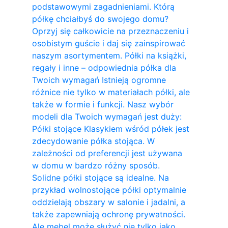
podstawowymi zagadnieniami. Którą
półkę chciałbyś do swojego domu?
Oprzyj się całkowicie na przeznaczeniu i
osobistym guście i daj się zainspirować
naszym asortymentem. Półki na książki,
regały i inne – odpowiednia półka dla
Twoich wymagań Istnieją ogromne
różnice nie tylko w materiałach półki, ale
także w formie i funkcji. Nasz wybór
modeli dla Twoich wymagań jest duży:
Półki stojące Klasykiem wśród półek jest
zdecydowanie półka stojąca. W
zależności od preferencji jest używana
w domu w bardzo różny sposób.
Solidne półki stojące są idealne. Na
przykład wolnostojące półki optymalnie
oddzielają obszary w salonie i jadalni, a
także zapewniają ochronę prywatności.
Ale mebel może służyć nie tylko jako