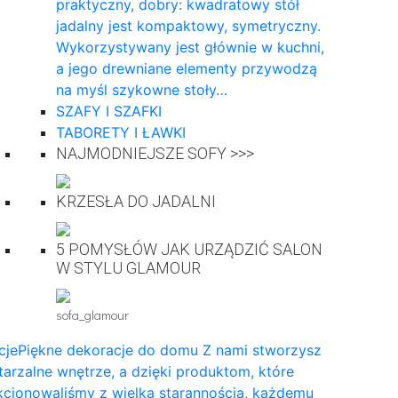
praktyczny, dobry: kwadratowy stół
jadalny jest kompaktowy, symetryczny.
Wykorzystywany jest głównie w kuchni,
a jego drewniane elementy przywodzą
na myśl szykowne stoły…
SZAFY I SZAFKI
TABORETY I ŁAWKI
NAJMODNIEJSZE SOFY >>>
KRZESŁA DO JADALNI
5 POMYSŁÓW JAK URZĄDZIĆ SALON
W STYLU GLAMOUR
sofa_glamour
cje
Piękne dekoracje do domu Z nami stworzysz
arzalne wnętrze, a dzięki produktom, które
cjonowaliśmy z wielką starannością, każdemu