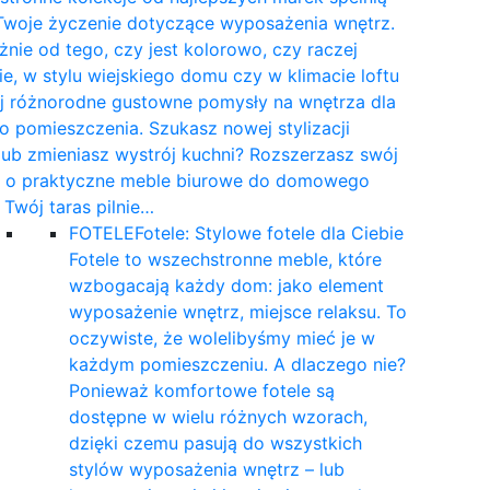
Twoje życzenie dotyczące wyposażenia wnętrz.
żnie od tego, czy jest kolorowo, czy raczej
e, w stylu wiejskiego domu czy w klimacie loftu
yj różnorodne gustowne pomysły na wnętrza dla
 pomieszczenia. Szukasz nowej stylizacji
 lub zmieniasz wystrój kuchni? Rozszerzasz swój
t o praktyczne meble biurowe do domowego
a Twój taras pilnie…
FOTELE
Fotele: Stylowe fotele dla Ciebie
Fotele to wszechstronne meble, które
wzbogacają każdy dom: jako element
wyposażenie wnętrz, miejsce relaksu. To
oczywiste, że wolelibyśmy mieć je w
każdym pomieszczeniu. A dlaczego nie?
Ponieważ komfortowe fotele są
dostępne w wielu różnych wzorach,
dzięki czemu pasują do wszystkich
stylów wyposażenia wnętrz – lub