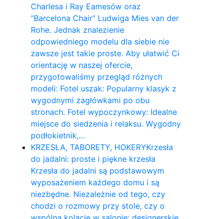
Charlesa i Ray Eamesów oraz
“Barcelona Chair” Ludwiga Mies van der
Rohe. Jednak znalezienie
odpowiedniego modelu dla siebie nie
zawsze jest takie proste. Aby ułatwić Ci
orientację w naszej ofercie,
przygotowaliśmy przegląd różnych
modeli: Fotel uszak: Popularny klasyk z
wygodnymi zagłówkami po obu
stronach. Fotel wypoczynkowy: Idealne
miejsce do siedzenia i relaksu. Wygodny
podłokietnik,…
KRZESŁA, TABORETY, HOKERY
Krzesła
do jadalni: proste i piękne krzesła
Krzesła do jadalni są podstawowym
wyposażeniem każdego domu i są
niezbędne. Niezależnie od tego, czy
chodzi o rozmowy przy stole, czy o
wspólną kolację w salonie: designerskie