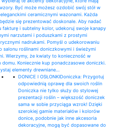
wybieraj te akcenty dekoracyjne, które mają
 wzory. Być może możesz ozdobić swój stół w
e eleganckimi ceramicznymi wazonami. Każda
 będzie się prezentować doskonale. Aby nadać
 fakturę i subtelny kolor, udekoruj swoje kanapy
nymi narzutami i poduszkami z prostymi
rycznymi nadrukami. Pomyśl o udekorowaniu
 salonu roślinami doniczkowymi i świeżymi
i. Wierzymy, że kwiaty to konieczność w
 domu. Koniecznie kup ponadczasowe doniczki.
ystaj elementy drewniane…
DONICE I OSŁONKI
Doniczka: Przygotuj
odpowiednią oprawę dla swoich roślin
Doniczka nie tylko służy do stylowej
prezentacji roślin – większość doniczek
sama w sobie przyciąga wzrok! Dzięki
szerokiej gamie materiałów i kolorów
donice, podobnie jak inne akcesoria
dekoracyjne, mogą być dopasowane do