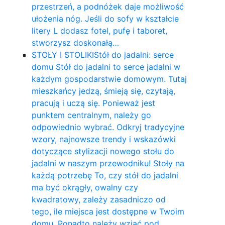
przestrzeń, a podnóżek daje możliwość
ułożenia nóg. Jeśli do sofy w kształcie
litery L dodasz fotel, pufę i taboret,
stworzysz doskonałą…
STOŁY I STOLIKI
Stół do jadalni: serce
domu Stół do jadalni to serce jadalni w
każdym gospodarstwie domowym. Tutaj
mieszkańcy jedzą, śmieją się, czytają,
pracują i uczą się. Ponieważ jest
punktem centralnym, należy go
odpowiednio wybrać. Odkryj tradycyjne
wzory, najnowsze trendy i wskazówki
dotyczące stylizacji nowego stołu do
jadalni w naszym przewodniku! Stoły na
każdą potrzebę To, czy stół do jadalni
ma być okrągły, owalny czy
kwadratowy, zależy zasadniczo od
tego, ile miejsca jest dostępne w Twoim
domu. Ponadto należy wziąć pod