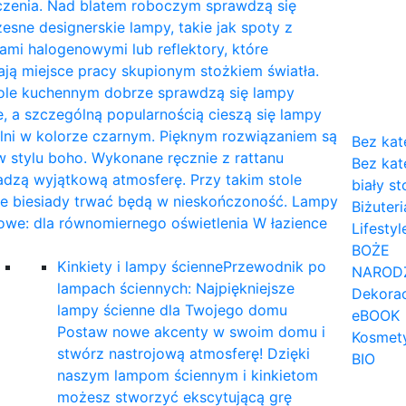
czenia. Nad blatem roboczym sprawdzą się
sne designerskie lampy, takie jak spoty z
mi halogenowymi lub reflektory, które
ają miejsce pracy skupionym stożkiem światła.
tole kuchennym dobrze sprawdzą się lampy
, a szczególną popularnością cieszą się lampy
lni w kolorze czarnym. Pięknym rozwiązaniem są
Bez kat
 stylu boho. Wykonane ręcznie z rattanu
Bez kat
dzą wyjątkową atmosferę. Przy takim stole
biały st
ne biesiady trwać będą w nieskończoność. Lampy
Biżuteri
owe: dla równomiernego oświetlenia W łazience
Lifestyl
…
BOŻE
Kinkiety i lampy ścienne
Przewodnik po
NAROD
lampach ściennych: Najpiękniejsze
Dekorac
lampy ścienne dla Twojego domu
eBOOK
Postaw nowe akcenty w swoim domu i
Kosmet
stwórz nastrojową atmosferę! Dzięki
BIO
naszym lampom ściennym i kinkietom
możesz stworzyć ekscytującą grę