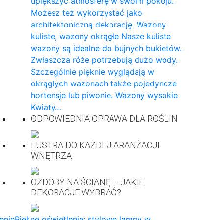
upiększyć atmosferę w swoim pokoju.
Możesz też wykorzystać jako
architektoniczną dekorację. Wazony
kuliste, wazony okrągłe Nasze kuliste
wazony są idealne do bujnych bukietów.
Zwłaszcza róże potrzebują dużo wody.
Szczególnie pięknie wyglądają w
okrągłych wazonach także pojedyncze
hortensje lub piwonie. Wazony wysokie
Kwiaty…
ODPOWIEDNIA OPRAWA DLA ROŚLIN
LUSTRA DO KAŻDEJ ARANŻACJI
WNĘTRZA
OZDOBY NA ŚCIANĘ – JAKIE
DEKORACJE WYBRAĆ?
enie
Piękne oświetlenie: stylowe lampy w