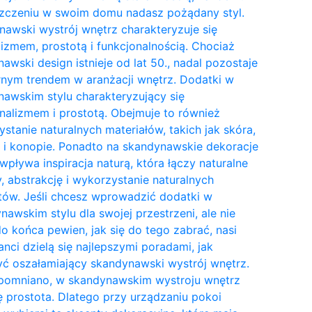
zczeniu w swoim domu nadasz pożądany styl.
awski wystrój wnętrz charakteryzuje się
izmem, prostotą i funkcjonalnością. Chociaż
awski design istnieje od lat 50., nadal pozostaje
nym trendem w aranżacji wnętrz. Dodatki w
awskim stylu charakteryzujący się
nalizmem i prostotą. Obejmuje to również
stanie naturalnych materiałów, takich jak skóra,
 i konopie. Ponadto na skandynawskie dekoracje
wpływa inspiracja naturą, która łączy naturalne
y, abstrakcję i wykorzystanie naturalnych
tów. Jeśli chcesz wprowadzić dodatki w
awskim stylu dla swojej przestrzeni, ale nie
do końca pewien, jak się do tego zabrać, nasi
anci dzielą się najlepszymi poradami, jak
ć oszałamiający skandynawski wystrój wnętrz.
pomniano, w skandynawskim wystroju wnętrz
ię prostota. Dlatego przy urządzaniu pokoi