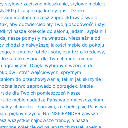
y stylowe zaciszne mieszkanie, stylowe meble z
NDER.pl zaspokoją każdy gust. Dzięki
erskim meblom możesz zaprojektować swoje
tak, aby odzwierciedlały Twoją osobowość i styl
Odkryj nasze kolekcje do salonu, jadalni, sypialni i
daj nasze pomysły na wnętrza. Niezależnie od
zy chodzi o najwyższej jakości meble do pokoju
cego, przytulne fotele i sofy, czy też o kredensy,
, łóżka i akcesoria: dla Twoich mebli nie ma
h ograniczeń. Dzięki wybranym wzorom do
kojów i stref wejściowych, sprytnym
aniom do przechowywania, takim jak skrzynie i
 można łatwo zaprowadzić porządek. Meble
erskie dla Twoich pomieszczeń Nasze
erskie meble nadadzą Państwa pomieszczeniom
ualny charakter i sprawią, że spełnią się Państwa
ia o pięknym życiu. Na INSPIRANDER zawsze
esz wszystkie najnowsze trendy, a nasze
tronne kolekcje od najlepszych marek spełnią