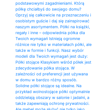
podstawowymi zagadnieniami. Którą
półkę chciałbyś do swojego domu?
Oprzyj się całkowicie na przeznaczeniu i
osobistym guście i daj się zainspirować
naszym asortymentem. Półki na książki,
regały i inne – odpowiednia półka dla
Twoich wymagań Istnieją ogromne
różnice nie tylko w materiałach półki, ale
także w formie i funkcji. Nasz wybór
modeli dla Twoich wymagań jest duży:
Półki stojące Klasykiem wśród półek jest
zdecydowanie półka stojąca. W
zależności od preferencji jest używana
w domu w bardzo różny sposób.
Solidne półki stojące są idealne. Na
przykład wolnostojące półki optymalnie
oddzielają obszary w salonie i jadalni, a
także zapewniają ochronę prywatności.
Ale mebel może służyć nie tylko jako