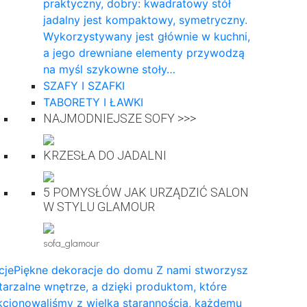
praktyczny, dobry: kwadratowy stół
jadalny jest kompaktowy, symetryczny.
Wykorzystywany jest głównie w kuchni,
a jego drewniane elementy przywodzą
na myśl szykowne stoły…
SZAFY I SZAFKI
TABORETY I ŁAWKI
NAJMODNIEJSZE SOFY >>>
KRZESŁA DO JADALNI
5 POMYSŁÓW JAK URZĄDZIĆ SALON
W STYLU GLAMOUR
sofa_glamour
cje
Piękne dekoracje do domu Z nami stworzysz
arzalne wnętrze, a dzięki produktom, które
cjonowaliśmy z wielką starannością, każdemu