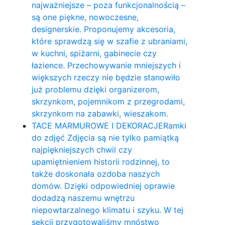
najważniejsze – poza funkcjonalnością –
są one piękne, nowoczesne,
designerskie. Proponujemy akcesoria,
które sprawdzą się w szafie z ubraniami,
w kuchni, spiżarni, gabinecie czy
łazience. Przechowywanie mniejszych i
większych rzeczy nie będzie stanowiło
już problemu dzięki organizerom,
skrzynkom, pojemnikom z przegrodami,
skrzynkom na zabawki, wieszakom.
TACE MARMUROWE I DEKORACJE
Ramki
do zdjęć Zdjęcia są nie tylko pamiątką
najpiękniejszych chwil czy
upamiętnieniem historii rodzinnej, to
także doskonała ozdoba naszych
domów. Dzięki odpowiedniej oprawie
dodadzą naszemu wnętrzu
niepowtarzalnego klimatu i szyku. W tej
sekcji przygotowaliśmy mnóstwo