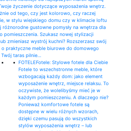
Twoje życzenie dotyczące wyposażenia wnętrz.
żnie od tego, czy jest kolorowo, czy raczej
e, w stylu wiejskiego domu czy w klimacie loftu
yj różnorodne gustowne pomysły na wnętrza dla
 pomieszczenia. Szukasz nowej stylizacji
 lub zmieniasz wystrój kuchni? Rozszerzasz swój
t o praktyczne meble biurowe do domowego
a Twój taras pilnie…
FOTELE
Fotele: Stylowe fotele dla Ciebie
Fotele to wszechstronne meble, które
wzbogacają każdy dom: jako element
wyposażenie wnętrz, miejsce relaksu. To
oczywiste, że wolelibyśmy mieć je w
każdym pomieszczeniu. A dlaczego nie?
Ponieważ komfortowe fotele są
dostępne w wielu różnych wzorach,
dzięki czemu pasują do wszystkich
stylów wyposażenia wnętrz – lub