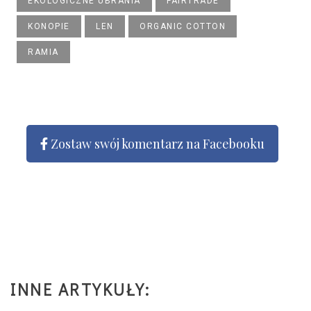
EKOLOGICZNE UBRANIA
FAIRTRADE
KONOPIE
LEN
ORGANIC COTTON
RAMIA
Zostaw swój komentarz na Facebooku
INNE ARTYKUŁY: