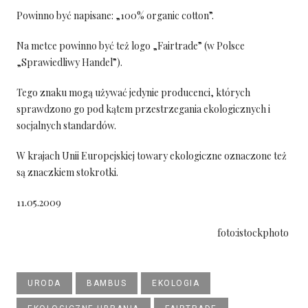
Powinno być napisane: „100% organic cotton”.
Na metce powinno być też logo „Fairtrade” (w Polsce
„Sprawiedliwy Handel”).
Tego znaku mogą używać jedynie producenci, których
sprawdzono go pod kątem przestrzegania ekologicznych i
socjalnych standardów.
W krajach Unii Europejskiej towary ekologiczne oznaczone też
są znaczkiem stokrotki.
11.05.2009
foto:istockphoto
URODA
BAMBUS
EKOLOGIA