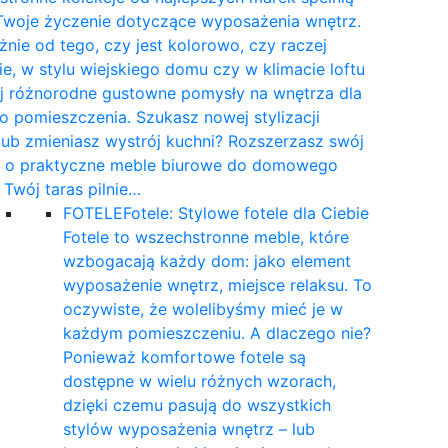
Twoje życzenie dotyczące wyposażenia wnętrz.
żnie od tego, czy jest kolorowo, czy raczej
e, w stylu wiejskiego domu czy w klimacie loftu
yj różnorodne gustowne pomysły na wnętrza dla
 pomieszczenia. Szukasz nowej stylizacji
 lub zmieniasz wystrój kuchni? Rozszerzasz swój
t o praktyczne meble biurowe do domowego
a Twój taras pilnie…
FOTELE
Fotele: Stylowe fotele dla Ciebie
Fotele to wszechstronne meble, które
wzbogacają każdy dom: jako element
wyposażenie wnętrz, miejsce relaksu. To
oczywiste, że wolelibyśmy mieć je w
każdym pomieszczeniu. A dlaczego nie?
Ponieważ komfortowe fotele są
dostępne w wielu różnych wzorach,
dzięki czemu pasują do wszystkich
stylów wyposażenia wnętrz – lub