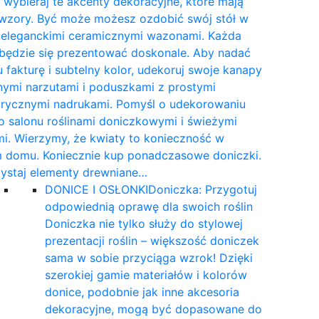
wybieraj te akcenty dekoracyjne, które mają
 wzory. Być może możesz ozdobić swój stół w
e eleganckimi ceramicznymi wazonami. Każda
 będzie się prezentować doskonale. Aby nadać
 fakturę i subtelny kolor, udekoruj swoje kanapy
nymi narzutami i poduszkami z prostymi
rycznymi nadrukami. Pomyśl o udekorowaniu
 salonu roślinami doniczkowymi i świeżymi
i. Wierzymy, że kwiaty to konieczność w
 domu. Koniecznie kup ponadczasowe doniczki.
ystaj elementy drewniane…
DONICE I OSŁONKI
Doniczka: Przygotuj
odpowiednią oprawę dla swoich roślin
Doniczka nie tylko służy do stylowej
prezentacji roślin – większość doniczek
sama w sobie przyciąga wzrok! Dzięki
szerokiej gamie materiałów i kolorów
donice, podobnie jak inne akcesoria
dekoracyjne, mogą być dopasowane do