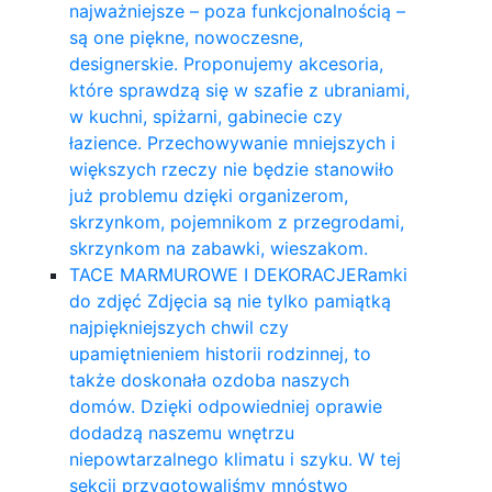
najważniejsze – poza funkcjonalnością –
są one piękne, nowoczesne,
designerskie. Proponujemy akcesoria,
które sprawdzą się w szafie z ubraniami,
w kuchni, spiżarni, gabinecie czy
łazience. Przechowywanie mniejszych i
większych rzeczy nie będzie stanowiło
już problemu dzięki organizerom,
skrzynkom, pojemnikom z przegrodami,
skrzynkom na zabawki, wieszakom.
TACE MARMUROWE I DEKORACJE
Ramki
do zdjęć Zdjęcia są nie tylko pamiątką
najpiękniejszych chwil czy
upamiętnieniem historii rodzinnej, to
także doskonała ozdoba naszych
domów. Dzięki odpowiedniej oprawie
dodadzą naszemu wnętrzu
niepowtarzalnego klimatu i szyku. W tej
sekcji przygotowaliśmy mnóstwo