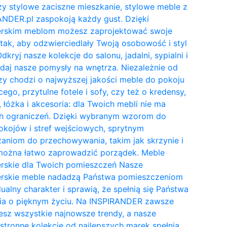
y stylowe zaciszne mieszkanie, stylowe meble z
NDER.pl zaspokoją każdy gust. Dzięki
erskim meblom możesz zaprojektować swoje
tak, aby odzwierciedlały Twoją osobowość i styl
Odkryj nasze kolekcje do salonu, jadalni, sypialni i
daj nasze pomysły na wnętrza. Niezależnie od
zy chodzi o najwyższej jakości meble do pokoju
cego, przytulne fotele i sofy, czy też o kredensy,
, łóżka i akcesoria: dla Twoich mebli nie ma
h ograniczeń. Dzięki wybranym wzorom do
kojów i stref wejściowych, sprytnym
aniom do przechowywania, takim jak skrzynie i
 można łatwo zaprowadzić porządek. Meble
erskie dla Twoich pomieszczeń Nasze
erskie meble nadadzą Państwa pomieszczeniom
ualny charakter i sprawią, że spełnią się Państwa
ia o pięknym życiu. Na INSPIRANDER zawsze
esz wszystkie najnowsze trendy, a nasze
tronne kolekcje od najlepszych marek spełnią