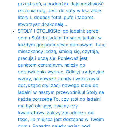
przestrzeń, a podnóżek daje możliwość
ułożenia nóg. Jeśli do sofy w kształcie
litery L dodasz fotel, pufę i taboret,
stworzysz doskonałą…
STOŁY I STOLIKI
Stół do jadalni: serce
domu Stół do jadalni to serce jadalni w
każdym gospodarstwie domowym. Tutaj
mieszkańcy jedzą, śmieją się, czytają,
pracują i uczą się. Ponieważ jest
punktem centralnym, należy go
odpowiednio wybrać. Odkryj tradycyjne
wzory, najnowsze trendy i wskazówki
dotyczące stylizacji nowego stołu do
jadalni w naszym przewodniku! Stoły na
każdą potrzebę To, czy stół do jadalni
ma być okrągły, owalny czy
kwadratowy, zależy zasadniczo od
tego, ile miejsca jest dostępne w Twoim
domu. Ponadto należy wziąć pod