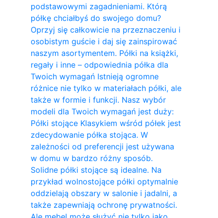
podstawowymi zagadnieniami. Którą
półkę chciałbyś do swojego domu?
Oprzyj się całkowicie na przeznaczeniu i
osobistym guście i daj się zainspirować
naszym asortymentem. Półki na książki,
regały i inne – odpowiednia półka dla
Twoich wymagań Istnieją ogromne
różnice nie tylko w materiałach półki, ale
także w formie i funkcji. Nasz wybór
modeli dla Twoich wymagań jest duży:
Półki stojące Klasykiem wśród półek jest
zdecydowanie półka stojąca. W
zależności od preferencji jest używana
w domu w bardzo różny sposób.
Solidne półki stojące są idealne. Na
przykład wolnostojące półki optymalnie
oddzielają obszary w salonie i jadalni, a
także zapewniają ochronę prywatności.
Ale mebel może służyć nie tylko jako