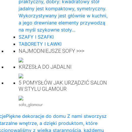
praktyczny, dobry: kwadratowy stół
jadalny jest kompaktowy, symetryczny.
Wykorzystywany jest głównie w kuchni,
a jego drewniane elementy przywodzą
na myśl szykowne stoły…
SZAFY I SZAFKI
TABORETY I ŁAWKI
NAJMODNIEJSZE SOFY >>>
KRZESŁA DO JADALNI
5 POMYSŁÓW JAK URZĄDZIĆ SALON
W STYLU GLAMOUR
sofa_glamour
cje
Piękne dekoracje do domu Z nami stworzysz
arzalne wnętrze, a dzięki produktom, które
cjonowaliśmy z wielką starannością, każdemu