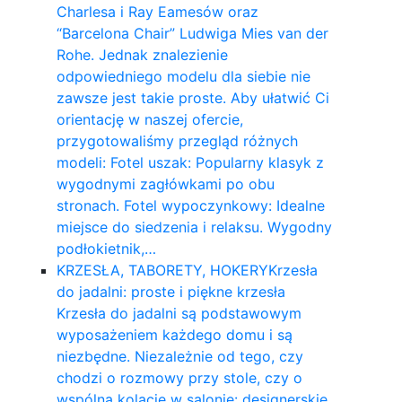
Charlesa i Ray Eamesów oraz
“Barcelona Chair” Ludwiga Mies van der
Rohe. Jednak znalezienie
odpowiedniego modelu dla siebie nie
zawsze jest takie proste. Aby ułatwić Ci
orientację w naszej ofercie,
przygotowaliśmy przegląd różnych
modeli: Fotel uszak: Popularny klasyk z
wygodnymi zagłówkami po obu
stronach. Fotel wypoczynkowy: Idealne
miejsce do siedzenia i relaksu. Wygodny
podłokietnik,…
KRZESŁA, TABORETY, HOKERY
Krzesła
do jadalni: proste i piękne krzesła
Krzesła do jadalni są podstawowym
wyposażeniem każdego domu i są
niezbędne. Niezależnie od tego, czy
chodzi o rozmowy przy stole, czy o
wspólną kolację w salonie: designerskie