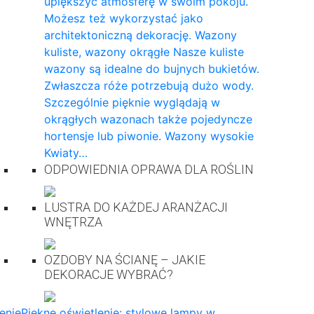
upiększyć atmosferę w swoim pokoju.
Możesz też wykorzystać jako
architektoniczną dekorację. Wazony
kuliste, wazony okrągłe Nasze kuliste
wazony są idealne do bujnych bukietów.
Zwłaszcza róże potrzebują dużo wody.
Szczególnie pięknie wyglądają w
okrągłych wazonach także pojedyncze
hortensje lub piwonie. Wazony wysokie
Kwiaty…
ODPOWIEDNIA OPRAWA DLA ROŚLIN
LUSTRA DO KAŻDEJ ARANŻACJI
WNĘTRZA
OZDOBY NA ŚCIANĘ – JAKIE
DEKORACJE WYBRAĆ?
enie
Piękne oświetlenie: stylowe lampy w