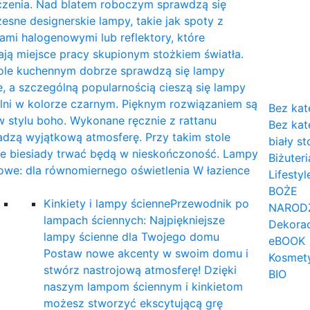
czenia. Nad blatem roboczym sprawdzą się
sne designerskie lampy, takie jak spoty z
mi halogenowymi lub reflektory, które
ają miejsce pracy skupionym stożkiem światła.
tole kuchennym dobrze sprawdzą się lampy
, a szczególną popularnością cieszą się lampy
lni w kolorze czarnym. Pięknym rozwiązaniem są
Bez kat
 stylu boho. Wykonane ręcznie z rattanu
Bez kat
dzą wyjątkową atmosferę. Przy takim stole
biały st
ne biesiady trwać będą w nieskończoność. Lampy
Biżuteri
owe: dla równomiernego oświetlenia W łazience
Lifestyl
…
BOŻE
Kinkiety i lampy ścienne
Przewodnik po
NAROD
lampach ściennych: Najpiękniejsze
Dekorac
lampy ścienne dla Twojego domu
eBOOK
Postaw nowe akcenty w swoim domu i
Kosmet
stwórz nastrojową atmosferę! Dzięki
BIO
naszym lampom ściennym i kinkietom
możesz stworzyć ekscytującą grę