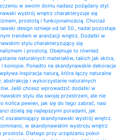
zczeniu w swoim domu nadasz pożądany styl.
awski wystrój wnętrz charakteryzuje się
izmem, prostotą i funkcjonalnością. Chociaż
awski design istnieje od lat 50., nadal pozostaje
nym trendem w aranżacji wnętrz. Dodatki w
awskim stylu charakteryzujący się
nalizmem i prostotą. Obejmuje to również
stanie naturalnych materiałów, takich jak skóra,
 i konopie. Ponadto na skandynawskie dekoracje
wpływa inspiracja naturą, która łączy naturalne
y, abstrakcję i wykorzystanie naturalnych
tów. Jeśli chcesz wprowadzić dodatki w
awskim stylu dla swojej przestrzeni, ale nie
do końca pewien, jak się do tego zabrać, nasi
anci dzielą się najlepszymi poradami, jak
ć oszałamiający skandynawski wystrój wnętrz.
pomniano, w skandynawskim wystroju wnętrz
ię prostota. Dlatego przy urządzaniu pokoi