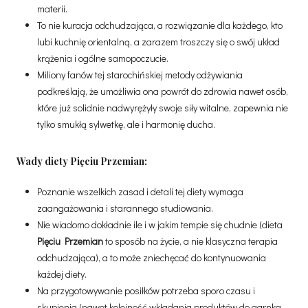
materii.
To nie kuracja odchudzająca, a rozwiązanie dla każdego, kto
lubi kuchnię orientalną, a zarazem troszczy się o swój układ
krążenia i ogólne samopoczucie.
Miliony fanów tej starochińskiej metody odżywiania
podkreślają, że umożliwia ona powrót do zdrowia nawet osób,
które już solidnie nadwyrężyły swoje siły witalne, zapewnia nie
tylko smukłą sylwetkę, ale i harmonię ducha.
Wady diety Pięciu Przemian:
Poznanie wszelkich zasad i detali tej diety wymaga
zaangażowania i starannego studiowania.
Nie wiadomo dokładnie ile i w jakim tempie się chudnie (dieta
Pięciu Przemian
to sposób na życie, a nie klasyczna terapia
odchudzająca), a to może zniechęcać do kontynuowania
każdej diety.
Na przygotowywanie posiłków potrzeba sporo czasu i
skupienia (nawet kolejność wkładania produktów do garnka