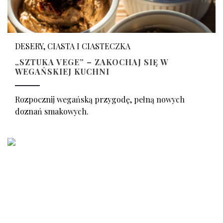
DESERY, CIASTA I CIASTECZKA
„SZTUKA VEGE” – ZAKOCHAJ SIĘ W
WEGAŃSKIEJ KUCHNI
Rozpocznij wegańską przygodę, pełną nowych
doznań smakowych.