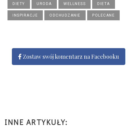
DIETY
URODA
WELLNESS
DIETA
INSPIRACJE
ODCHUDZANIE
POLECANE
Zostaw swój komentarz na Facebooku
INNE ARTYKUŁY: