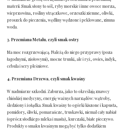
materii. Smak słony to sól, ryby morskie i inne owoce morza,
wieprzowina, rośliny strączkowe, orzeszki ziemne, oliwki,
proszek do pieczenia, wędliny wędzone i peklowane, zimna
woda.
3. Przemiana Metalu, czyli smak ostry
Ma moc rozgrzewającą. Należą do niego przyprawy (poza
łagodnymi, ziołowymi), mocne trunki, ale i ryż, owies, indyk,
cebula i sery pleśniowe.
4. Przemiana Drzewa, czyli smak kwaśny
W nadmiarze szkodzi. Zaburza, jako to określają znawcy
chińskiej medycyny, energię ważnych narządów: wątroby,
śledziony i żołądka. Smak kwaśny to ogórki kiszone i kapusta,
pomidory, śliwki, pomarańcze, truskawki, niemal cały nabiał
(oprócz słodkiego mleka i masła), kurczaki, białe pieczywo.
Produkty o smaku kwaśnym mogą być tylko dodatkiem