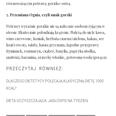
równoważącym potrawę gorzko-ostrą.
5. Przemiana Ognia, czyli smak gorzki
Potrawy wyraźnie gorzkie nie są zalecane osobom żyjącym w
stresie. Skutecznie pobudzają krążenie. Należą do nich: kawa,
wino czerwone, koniak, herbata czarna i zielona, kakao, ser
kozi i owczy, sałaty, kasza gryczana, łagodne przyprawy
(tymianek, rozmaryn, cząber, bazylia, papryka słodka,
szałwia), baranina, orzechy włoskie, gotowana woda (gorąca).
PRZECZYTAJ RÓWNIEŻ:
DLACZEGO DIETETYCY POLECAJĄ KLASYCZNĄ DIETĘ 1000
KCAL?
DIETA OCZYSZCZAJĄCA. JADŁOSPIS NA TYDZIEŃ.