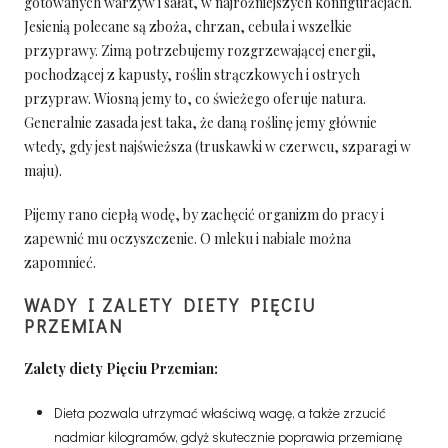
gotowanych warzyw i sałat, w najróżniejszych konfiguracjach.
Jesienią polecane są zboża, chrzan, cebula i wszelkie
przyprawy. Zimą potrzebujemy rozgrzewającej energii,
pochodzącej z kapusty, roślin strączkowych i ostrych
przypraw. Wiosną jemy to, co świeżego oferuje natura.
Generalnie zasada jest taka, że daną roślinę jemy głównie
wtedy, gdy jest najświeższa (truskawki w czerwcu, szparagi w
maju).
Pijemy rano ciepłą wodę, by zachęcić organizm do pracy i
zapewnić mu oczyszczenie. O mleku i nabiale można
zapomnieć.
WADY I ZALETY DIETY PIĘCIU
PRZEMIAN
Zalety diety Pięciu Przemian:
Dieta pozwala utrzymać właściwą wagę, a także zrzucić
nadmiar kilogramów, gdyż skutecznie poprawia przemianę