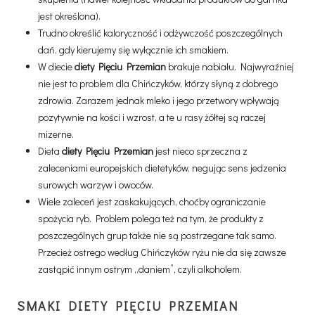
jest określona).
Trudno określić kaloryczność i odżywczość poszczególnych
dań, gdy kierujemy się wyłącznie ich smakiem.
W diecie
diety Pięciu Przemian
brakuje nabiału. Najwyraźniej
nie jest to problem dla Chińczyków, którzy słyną z dobrego
zdrowia. Zarazem jednak mleko i jego przetwory wpływają
pozytywnie na kości i wzrost, a te u rasy żółtej są raczej
mizerne.
Dieta
diety Pięciu Przemian
jest nieco sprzeczna z
zaleceniami europejskich dietetyków, negując sens jedzenia
surowych warzyw i owoców.
Wiele zaleceń jest zaskakujących, choćby ograniczanie
spożycia ryb. Problem polega też na tym, że produkty z
poszczególnych grup także nie są postrzegane tak samo.
Przecież ostrego według Chińczyków ryżu nie da się zawsze
zastąpić innym ostrym „daniem”, czyli alkoholem.
SMAKI DIETY PIĘCIU PRZEMIAN