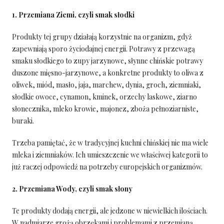
1. Przemiana Ziemi, czyli smak słodki
Produkty tej grupy działają korzystnie na organizm, gdyż
zapewniają sporo życiodajnej energii. Potrawy z przewagą
smaku słodkiego to zupy jarzynowe, słynne chińskie potrawy
duszone mięsno-jarzynowe, a konkretne produkty to oliwa z
oliwek, miód, masło, jaja, marchew, dynia, groch, ziemniaki,
słodkie owoce, cynamon, kminek, orzechy laskowe, ziarno
słonecznika, mleko krowie, majonez, zboża pełnoziarniste,
buraki.
Trzeba pamiętać, że w tradycyjnej kuchni chińskiej nie ma wiele
mleka i ziemniaków. Ich umieszczenie we właściwej kategorii to
już raczej odpowiedź na potrzeby europejskich organizmów.
2. Przemiana Wody, czyli smak słony
Te produkty dodają energii, ale jedzone w niewielkich ilościach.
W nadmiarze grożą obrzękami i problemami z przemianą