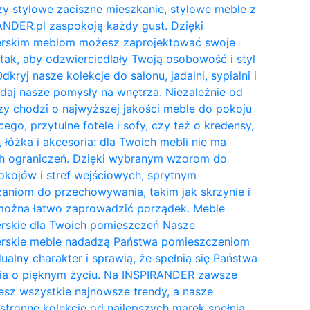
y stylowe zaciszne mieszkanie, stylowe meble z
NDER.pl zaspokoją każdy gust. Dzięki
erskim meblom możesz zaprojektować swoje
tak, aby odzwierciedlały Twoją osobowość i styl
Odkryj nasze kolekcje do salonu, jadalni, sypialni i
daj nasze pomysły na wnętrza. Niezależnie od
zy chodzi o najwyższej jakości meble do pokoju
cego, przytulne fotele i sofy, czy też o kredensy,
, łóżka i akcesoria: dla Twoich mebli nie ma
h ograniczeń. Dzięki wybranym wzorom do
kojów i stref wejściowych, sprytnym
aniom do przechowywania, takim jak skrzynie i
 można łatwo zaprowadzić porządek. Meble
erskie dla Twoich pomieszczeń Nasze
erskie meble nadadzą Państwa pomieszczeniom
ualny charakter i sprawią, że spełnią się Państwa
ia o pięknym życiu. Na INSPIRANDER zawsze
esz wszystkie najnowsze trendy, a nasze
tronne kolekcje od najlepszych marek spełnią