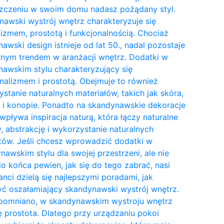
zczeniu w swoim domu nadasz pożądany styl.
awski wystrój wnętrz charakteryzuje się
izmem, prostotą i funkcjonalnością. Chociaż
awski design istnieje od lat 50., nadal pozostaje
nym trendem w aranżacji wnętrz. Dodatki w
awskim stylu charakteryzujący się
nalizmem i prostotą. Obejmuje to również
stanie naturalnych materiałów, takich jak skóra,
 i konopie. Ponadto na skandynawskie dekoracje
wpływa inspiracja naturą, która łączy naturalne
y, abstrakcję i wykorzystanie naturalnych
tów. Jeśli chcesz wprowadzić dodatki w
awskim stylu dla swojej przestrzeni, ale nie
do końca pewien, jak się do tego zabrać, nasi
anci dzielą się najlepszymi poradami, jak
ć oszałamiający skandynawski wystrój wnętrz.
pomniano, w skandynawskim wystroju wnętrz
ię prostota. Dlatego przy urządzaniu pokoi