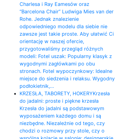
Charlesa i Ray Eamesów oraz
“Barcelona Chair” Ludwiga Mies van der
Rohe. Jednak znalezienie
odpowiedniego modelu dla siebie nie
zawsze jest takie proste. Aby ułatwić Ci
orientację w naszej ofercie,
przygotowaliśmy przegląd różnych
modeli: Fotel uszak: Popularny klasyk z
wygodnymi zagłówkami po obu
stronach. Fotel wypoczynkowy: Idealne
miejsce do siedzenia i relaksu. Wygodny
podłokietnik,…
KRZESŁA, TABORETY, HOKERY
Krzesła
do jadalni: proste i piękne krzesła
Krzesła do jadalni są podstawowym
wyposażeniem każdego domu i są
niezbędne. Niezależnie od tego, czy
chodzi o rozmowy przy stole, czy o
wspólną kolację w salonie: designerskie