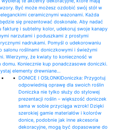
wybieraj te akcenty dekoracyjne, które mają
 wzory. Być może możesz ozdobić swój stół w
e eleganckimi ceramicznymi wazonami. Każda
 będzie się prezentować doskonale. Aby nadać
 fakturę i subtelny kolor, udekoruj swoje kanapy
nymi narzutami i poduszkami z prostymi
rycznymi nadrukami. Pomyśl o udekorowaniu
 salonu roślinami doniczkowymi i świeżymi
i. Wierzymy, że kwiaty to konieczność w
 domu. Koniecznie kup ponadczasowe doniczki.
ystaj elementy drewniane…
DONICE I OSŁONKI
Doniczka: Przygotuj
odpowiednią oprawę dla swoich roślin
Doniczka nie tylko służy do stylowej
prezentacji roślin – większość doniczek
sama w sobie przyciąga wzrok! Dzięki
szerokiej gamie materiałów i kolorów
donice, podobnie jak inne akcesoria
dekoracyjne, mogą być dopasowane do