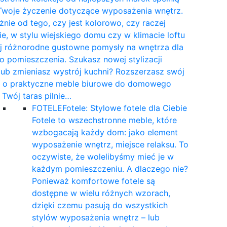
Twoje życzenie dotyczące wyposażenia wnętrz.
żnie od tego, czy jest kolorowo, czy raczej
e, w stylu wiejskiego domu czy w klimacie loftu
yj różnorodne gustowne pomysły na wnętrza dla
 pomieszczenia. Szukasz nowej stylizacji
 lub zmieniasz wystrój kuchni? Rozszerzasz swój
t o praktyczne meble biurowe do domowego
a Twój taras pilnie…
FOTELE
Fotele: Stylowe fotele dla Ciebie
Fotele to wszechstronne meble, które
wzbogacają każdy dom: jako element
wyposażenie wnętrz, miejsce relaksu. To
oczywiste, że wolelibyśmy mieć je w
każdym pomieszczeniu. A dlaczego nie?
Ponieważ komfortowe fotele są
dostępne w wielu różnych wzorach,
dzięki czemu pasują do wszystkich
stylów wyposażenia wnętrz – lub