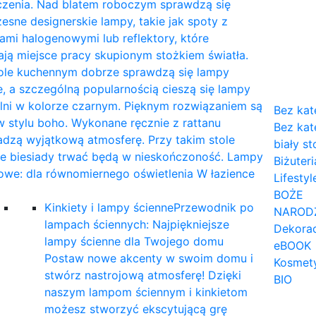
czenia. Nad blatem roboczym sprawdzą się
sne designerskie lampy, takie jak spoty z
mi halogenowymi lub reflektory, które
ają miejsce pracy skupionym stożkiem światła.
tole kuchennym dobrze sprawdzą się lampy
, a szczególną popularnością cieszą się lampy
lni w kolorze czarnym. Pięknym rozwiązaniem są
Bez kat
 stylu boho. Wykonane ręcznie z rattanu
Bez kat
dzą wyjątkową atmosferę. Przy takim stole
biały st
ne biesiady trwać będą w nieskończoność. Lampy
Biżuteri
owe: dla równomiernego oświetlenia W łazience
Lifestyl
…
BOŻE
Kinkiety i lampy ścienne
Przewodnik po
NAROD
lampach ściennych: Najpiękniejsze
Dekorac
lampy ścienne dla Twojego domu
eBOOK
Postaw nowe akcenty w swoim domu i
Kosmet
stwórz nastrojową atmosferę! Dzięki
BIO
naszym lampom ściennym i kinkietom
możesz stworzyć ekscytującą grę