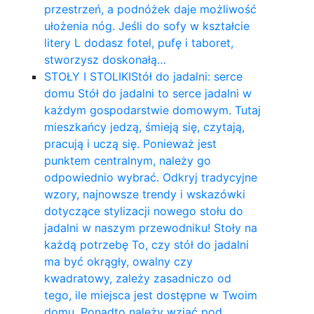
przestrzeń, a podnóżek daje możliwość
ułożenia nóg. Jeśli do sofy w kształcie
litery L dodasz fotel, pufę i taboret,
stworzysz doskonałą…
STOŁY I STOLIKI
Stół do jadalni: serce
domu Stół do jadalni to serce jadalni w
każdym gospodarstwie domowym. Tutaj
mieszkańcy jedzą, śmieją się, czytają,
pracują i uczą się. Ponieważ jest
punktem centralnym, należy go
odpowiednio wybrać. Odkryj tradycyjne
wzory, najnowsze trendy i wskazówki
dotyczące stylizacji nowego stołu do
jadalni w naszym przewodniku! Stoły na
każdą potrzebę To, czy stół do jadalni
ma być okrągły, owalny czy
kwadratowy, zależy zasadniczo od
tego, ile miejsca jest dostępne w Twoim
domu. Ponadto należy wziąć pod