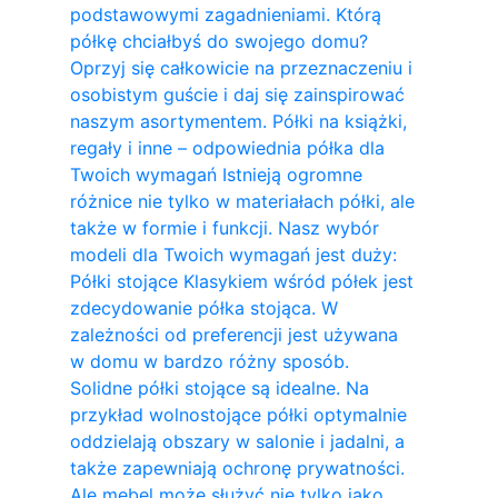
podstawowymi zagadnieniami. Którą
półkę chciałbyś do swojego domu?
Oprzyj się całkowicie na przeznaczeniu i
osobistym guście i daj się zainspirować
naszym asortymentem. Półki na książki,
regały i inne – odpowiednia półka dla
Twoich wymagań Istnieją ogromne
różnice nie tylko w materiałach półki, ale
także w formie i funkcji. Nasz wybór
modeli dla Twoich wymagań jest duży:
Półki stojące Klasykiem wśród półek jest
zdecydowanie półka stojąca. W
zależności od preferencji jest używana
w domu w bardzo różny sposób.
Solidne półki stojące są idealne. Na
przykład wolnostojące półki optymalnie
oddzielają obszary w salonie i jadalni, a
także zapewniają ochronę prywatności.
Ale mebel może służyć nie tylko jako