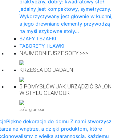
praktyczny, dobry: kwadratowy stół
jadalny jest kompaktowy, symetryczny.
Wykorzystywany jest głównie w kuchni,
a jego drewniane elementy przywodzą
na myśl szykowne stoły…
SZAFY I SZAFKI
TABORETY I ŁAWKI
NAJMODNIEJSZE SOFY >>>
KRZESŁA DO JADALNI
5 POMYSŁÓW JAK URZĄDZIĆ SALON
W STYLU GLAMOUR
sofa_glamour
cje
Piękne dekoracje do domu Z nami stworzysz
arzalne wnętrze, a dzięki produktom, które
cjonowaliśmy z wielką starannością, każdemu