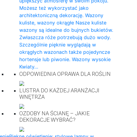
upiększyć atmosferę w swoim pokoju.
Możesz też wykorzystać jako
architektoniczną dekorację. Wazony
kuliste, wazony okrągłe Nasze kuliste
wazony są idealne do bujnych bukietów.
Zwłaszcza róże potrzebują dużo wody.
Szczególnie pięknie wyglądają w
okrągłych wazonach także pojedyncze
hortensje lub piwonie. Wazony wysokie
Kwiaty…
ODPOWIEDNIA OPRAWA DLA ROŚLIN
LUSTRA DO KAŻDEJ ARANŻACJI
WNĘTRZA
OZDOBY NA ŚCIANĘ – JAKIE
DEKORACJE WYBRAĆ?
enie
Piękne oświetlenie: stylowe lampy w