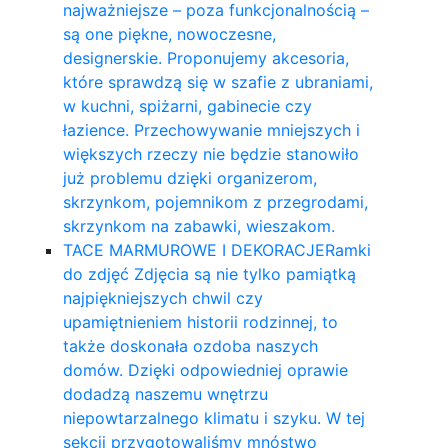
najważniejsze – poza funkcjonalnością –
są one piękne, nowoczesne,
designerskie. Proponujemy akcesoria,
które sprawdzą się w szafie z ubraniami,
w kuchni, spiżarni, gabinecie czy
łazience. Przechowywanie mniejszych i
większych rzeczy nie będzie stanowiło
już problemu dzięki organizerom,
skrzynkom, pojemnikom z przegrodami,
skrzynkom na zabawki, wieszakom.
TACE MARMUROWE I DEKORACJE
Ramki
do zdjęć Zdjęcia są nie tylko pamiątką
najpiękniejszych chwil czy
upamiętnieniem historii rodzinnej, to
także doskonała ozdoba naszych
domów. Dzięki odpowiedniej oprawie
dodadzą naszemu wnętrzu
niepowtarzalnego klimatu i szyku. W tej
sekcji przygotowaliśmy mnóstwo