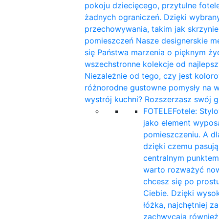
pokoju dziecięcego, przytulne fotele
żadnych ograniczeń. Dzięki wybra
przechowywania, takim jak skrzynie
pomieszczeń Nasze designerskie me
się Państwa marzenia o pięknym ży
wszechstronne kolekcje od najleps
Niezależnie od tego, czy jest kolor
różnorodne gustowne pomysły na wnę
wystrój kuchni? Rozszerzasz swój g
FOTELE
Fotele: Styl
jako element wyposa
pomieszczeniu. A d
dzięki czemu pasują 
centralnym punktem
warto rozważyć now
chcesz się po prost
Ciebie. Dzięki wyso
łóżka, najchętniej 
zachwycają również 