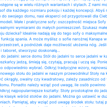
ostępne są w wielu różnych wariantach i stylach. Z nami m
of dla każdego rozmiaru pokoju i każdej koncepcji. Abyś 
do swojego domu, nasi eksperci od przygotowali dla Cieb
 modeli. Małe i praktyczne sofy: oszczędność miejsca Sof
idealnymi wymiarami do małych pomieszczeń. Szukasz mał
ju dziecka? Idealnie nadają się do tego sofy o maksymalne
 funkcję spania. A może myślisz o sofie narożnej Kanapa w k
rzestrzeń, a podnóżek daje możliwość ułożenia nóg. Jeśli 
ę i taboret, stworzysz doskonałą…
 do jadalni: serce domu Stół do jadalni to serce jadalni 
zkańcy jedzą, śmieją się, czytają, pracują i uczą się. Pon
go odpowiednio wybrać. Odkryj tradycyjne wzory, najnows
i nowego stołu do jadalni w naszym przewodniku! Stoły na
yć okrągły, owalny czy kwadratowy, zależy zasadniczo od te
omu. Ponadto należy wziąć pod uwagę, ile osób powinno 
Odkryj najpopularniejsze kształty: Stoły prostokątne do jad
wie klasyk wśród stołów do jadalni. Można go ustawić w du
iach. Pamiętaj, aby wziąć pod uwagę środek stołu: tutaj 