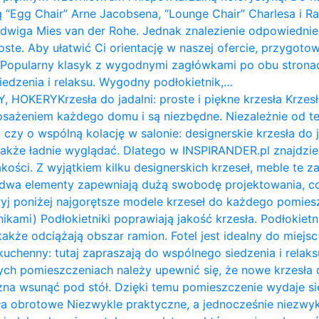
ą “Egg Chair” Arne Jacobsena, “Lounge Chair” Charlesa i 
udwiga Mies van der Rohe. Jednak znalezienie odpowiednie
roste. Aby ułatwić Ci orientację w naszej ofercie, przygot
: Popularny klasyk z wygodnymi zagłówkami po obu stron
siedzenia i relaksu. Wygodny podłokietnik,…
Y, HOKERY
Krzesła do jadalni: proste i piękne krzesła Krzesł
żeniem każdego domu i są niezbędne. Niezależnie od te
 czy o wspólną kolację w salonie: designerskie krzesła do 
także ładnie wyglądać. Dlatego w INSPIRANDER.pl znajdzi
kości. Z wyjątkiem kilku designerskich krzeseł, meble te z
e dwa elementy zapewniają dużą swobodę projektowania, c
ryj poniżej najgorętsze modele krzeseł do każdego pomiesz
nikami) Podłokietniki poprawiają jakość krzesła. Podłokietni
także odciążają obszar ramion. ​Fotel jest idealny do miejs
ł kuchenny: tutaj zapraszają do wspólnego siedzenia i relak
ych pomieszczeniach należy upewnić się, że nowe krzesła d
na wsunąć pod stół. Dzięki temu pomieszczenie wydaje się 
a obrotowe Niezwykle praktyczne, a jednocześnie niezwykl