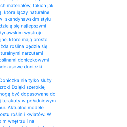
ch materiałów, takich jak
, która łączy naturalne
i w skandynawskim stylu
dzielą się najlepszymi
ndynawskim wystroju
jne, które mają proste
da roślina będzie się
turalnymi narzutami i
ślinami doniczkowymi i
adczasowe doniczki.
Doniczka nie tylko służy
rok! Dzięki szerokiej
e, mogą być dopasowane do
ej terakoty w południowym
our. Aktualne modele
stu roślin i kwiatów. W
im wnętrzu i na