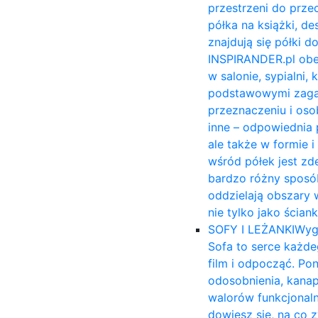
przestrzeni do prze
półka na książki, 
znajdują się półki 
INSPIRANDER.pl obe
w salonie, sypialni,
podstawowymi zagadn
przeznaczeniu i osob
inne – odpowiednia 
ale także w formie 
wśród półek jest zd
bardzo różny sposób
oddzielają obszary 
nie tylko jako ścia
SOFY I LEŻANKI
Wyg
Sofa to serce każde
film i odpocząć. Po
odosobnienia, kana
walorów funkcjonal
dowiesz się, na co 