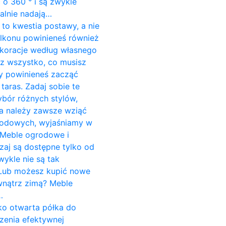
o 360 ° i są zwykle
alnie nadają…
to kwestia postawy, a nie
alkonu powinieneś również
koracje według własnego
sz wszystko, co musisz
dy powinieneś zacząć
aras. Zadaj sobie te
ybór różnych stylów,
ria należy zawsze wziąć
grodowych, wyjaśniamy w
 Meble ogrodowe i
aj są dostępne tylko od
wykle nie są tak
. Lub możesz kupić nowe
wnątrz zimą? Meble
…
ako otwarta półka do
zenia efektywnej