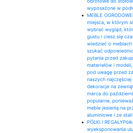
obrotowe do stołów
wyposażone w podło
MEBLE OGRODOWE
miejsca, w którym s
wybrać wygląd, któ
gustu i ciesz się c
wiedzieć o meblach 
szukać odpowiednich
pytania przed zakup
materiałów i modeli,
pod uwagę przed za
naszych najczęście
dekoracje na zewnąt
marca do październi
popularne, ponieważ
meble jesienią na 
aluminiowe i ze sta
PÓŁKI I REGAŁY
Półk
wyeksponowania ulu