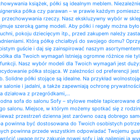
chowywania książek, półki są idealnym meblem. Niezależnie
designerska półka czy parawan – w prawie każdym pomies
do przechowywania rzeczy. Nasz ekskluzywny wybór w skle
jmuje szeroką gamę modeli. Aby półki i regały można był
 kuchni, pokoju dziecięcym itp., przed zakupem należy zast
ieniami. Którą półkę chciałbyś do swojego domu? Oprzyj
istym guście i daj się zainspirować naszym asortymentem. P
półka dla Twoich wymagań Istnieją ogromne różnice nie tyl
i funkcji. Nasz wybór modeli dla Twoich wymagań jest duży:
ecydowanie półka stojąca. W zależności od preferencji j
. Solidne półki stojące są idealne. Na przykład wolnostoją
w salonie i jadalni, a także zapewniają ochronę prywatnośc
nka działowa z przegródkami,…
odna sofa do salonu Sofy – stylowe meble tapicerowane 
go salonu. Miejsce, w którym możemy spotkać się z rodziną
nieważ przestrzeń dzienna jest zarówno oazą dobrego sam
pa powinna być dostosowana do Twoich osobistych potrze
nych powinna przede wszystkim odpowiadać Twojemu gus
zwrócić uwagę przy zakupie nowej sofy i jak najlepiej ją w