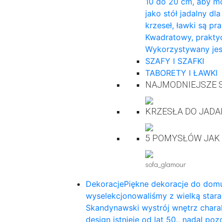
10 do 20 cm, aby mo
jako stół jadalny dl
krzeseł, ławki są pr
Kwadratowy, praktyc
Wykorzystywany jes
SZAFY I SZAFKI
TABORETY I ŁAWKI
NAJMODNIEJSZE S
KRZESŁA DO JADA
5 POMYSŁÓW JAK
sofa_glamour
Dekoracje
Piękne dekoracje do domu
wyselekcjonowaliśmy z wielką star
Skandynawski wystrój wnętrz charak
design istnieje od lat 50., nadal p