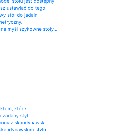
odel stołu jest dostępny
cesz ustawiać do tego
 stół do ​​jadalni
metryczny.
 na myśl szykowne stoły…
uktom, które
ożądany styl.
Chociaż skandynawski
 skandynawskim stylu