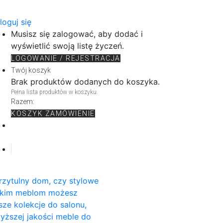
loguj się
Musisz się zalogować, aby dodać i
wyświetlić swoją listę życzeń.
LOGOWANIE / REJESTRACJA
Twój koszyk
Brak produktów dodanych do koszyka.
Pełna lista produktów w koszyku.
Razem:
KOSZYK
ZAMÓWIENIE
rzytulny dom, czy stylowe
rskim meblom możesz
sze kolekcje do salonu,
wyższej jakości meble do