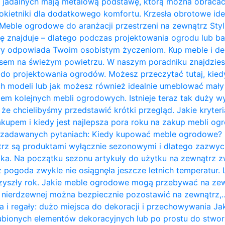
 jadalnych mają metalową podstawę, którą można obracać 
kietniki dla dodatkowego komfortu. Krzesła obrotowe ide
Meble ogrodowe do aranżacji przestrzeni na zewnątrz Styl 
ię znajduje – dlatego podczas projektowania ogrodu lub b
ry odpowiada Twoim osobistym życzeniom. Kup meble i de
zasem na świeżym powietrzu. W naszym poradniku znajdzie
do projektowania ogrodów. Możesz przeczytać tutaj, kie
 modeli lub jak możesz również idealnie umeblować mały t
em kolejnych mebli ogrodowych. Istnieje teraz tak duży w
 że chcielibyśmy przedstawić krótki przegląd. Jakie kryte
kupem i kiedy jest najlepsza pora roku na zakup mebli o
j zadawanych pytaniach: Kiedy kupować meble ogrodowe?
rz są produktami wyłącznie sezonowymi i dlatego zazwycz
ka. Na początku sezonu artykuły do ​​użytku na zewnątrz z
 pogoda zwykle nie osiągnęła jeszcze letnich temperatur
przyszły rok. Jakie meble ogrodowe mogą przebywać na ze
li nierdzewnej można bezpiecznie pozostawić na zewnątrz,
a i regały: dużo miejsca do dekoracji i przechowywania J
bionych elementów dekoracyjnych lub po prostu do stwor