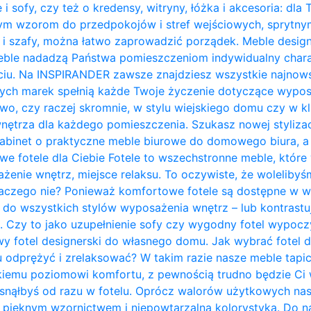
 i sofy, czy też o kredensy, witryny, łóżka i akcesoria: dla
nym wzorom do przedpokojów i stref wejściowych, sprytn
 i szafy, można łatwo zaprowadzić porządek. Meble design
ble nadadzą Państwa pomieszczeniom indywidualny charakt
ciu. Na INSPIRANDER zawsze znajdziesz wszystkie najnows
zych marek spełnią każde Twoje życzenie dotyczące wypos
owo, czy raczej skromnie, w stylu wiejskiego domu czy w kl
trza dla każdego pomieszczenia. Szukasz nowej stylizacji
abinet o praktyczne meble biurowe do domowego biura, a 
owe fotele dla Ciebie Fotele to wszechstronne meble, któ
żenie wnętrz, miejsce relaksu. To oczywiste, że woleliby
laczego nie? Ponieważ komfortowe fotele są dostępne w w
do wszystkich stylów wyposażenia wnętrz – lub kontrastują 
. Czy to jako uzupełnienie sofy czy wygodny fotel wypo
y fotel designerski do własnego domu. Jak wybrać fotel 
u odprężyć i zrelaksować? W takim razie nasze meble tapi
kiemu poziomowi komfortu, z pewnością trudno będzie Ci w
zasnąłbyś od razu w fotelu. Oprócz walorów użytkowych na
pięknym wzornictwem i niepowtarzalną kolorystyką. Do na