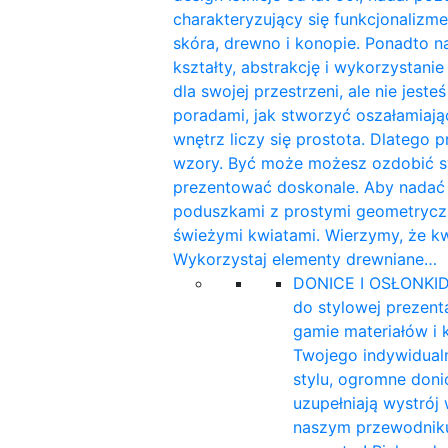
charakteryzujący się funkcjonalizme
skóra, drewno i konopie. Ponadto n
kształty, abstrakcję i wykorzystan
dla swojej przestrzeni, ale nie jest
poradami, jak stworzyć oszałamiaj
wnętrz liczy się prostota. Dlatego 
wzory. Być może możesz ozdobić sw
prezentować doskonale. Aby nadać w
poduszkami z prostymi geometryczn
świeżymi kwiatami. Wierzymy, że k
Wykorzystaj elementy drewniane…
DONICE I OSŁONKI
D
do stylowej prezent
gamie materiałów i 
Twojego indywidualn
stylu, ogromne doni
uzupełniają wystrój
naszym przewodniku 