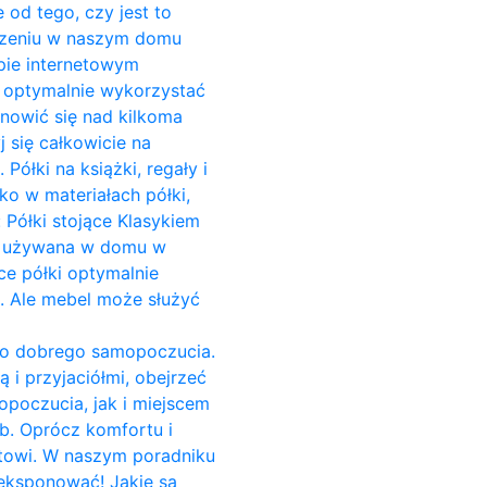
 od tego, czy jest to
zczeniu w naszym domu
pie internetowym
o optymalnie wykorzystać
anowić się nad kilkoma
 się całkowicie na
ółki na książki, regały i
ko w materiałach półki,
 Półki stojące Klasykiem
est używana w domu w
ce półki optymalnie
i. Ale mebel może służyć
do dobrego samopoczucia.
 i przyjaciółmi, obejrzeć
opoczucia, jak i miejscem
b. Oprócz komfortu i
towi. W naszym poradniku
yeksponować! Jakie są