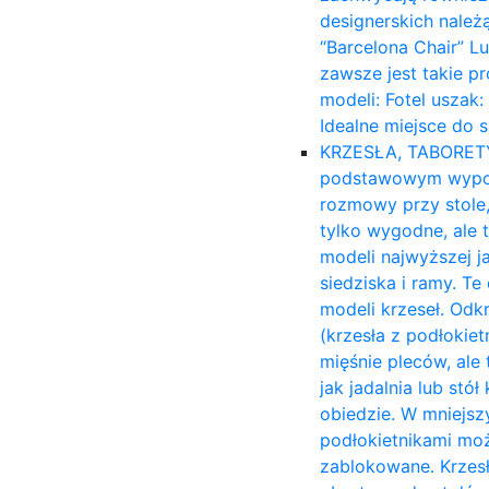
designerskich należ
“Barcelona Chair” L
zawsze jest takie p
modeli: Fotel uszak
Idealne miejsce do 
KRZESŁA, TABORET
podstawowym wyposa
rozmowy przy stole,
tylko wygodne, ale 
modeli najwyższej ja
siedziska i ramy. T
modeli krzeseł. Odk
(krzesła z podłokiet
mięśnie pleców, ale 
jak jadalnia lub stó
obiedzie. W mniejsz
podłokietnikami moż
zablokowane. Krzesł