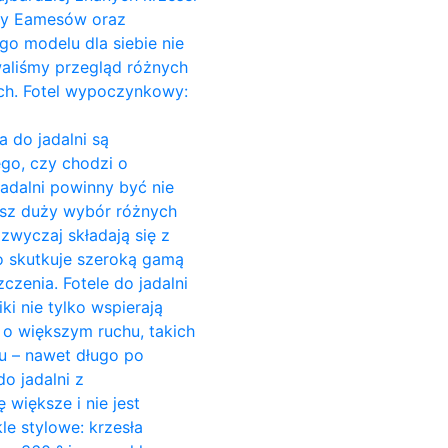
Ray Eamesów oraz
go modelu dla siebie nie
owaliśmy przegląd różnych
ach. Fotel wypoczynkowy:
a do jadalni są
go, czy chodzi o
jadalni powinny być nie
esz duży wybór różnych
azwyczaj składają się z
o skutkuje szeroką gamą
czenia. Fotele do jadalni
ki nie tylko wspierają
c o większym ruchu, takich
su – nawet długo po
o jadalni z
większe i nie jest
e stylowe: krzesła