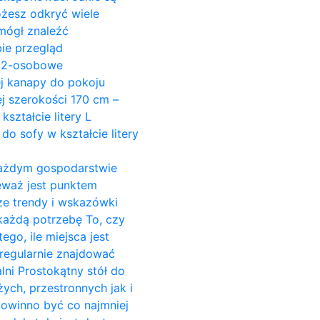
ożesz odkryć wiele
mógł znaleźć
ie przegląd
y 2-osobowe
ej kanapy do pokoju
j szerokości 170 cm –
ształcie litery L
do sofy w kształcie litery
w każdym gospodarstwie
ieważ jest punktem
ze trendy i wskazówki
 każdą potrzebę To, czy
go, ile miejsca jest
regularnie znajdować
alni Prostokątny stół do
żych, przestronnych jak i
powinno być co najmniej