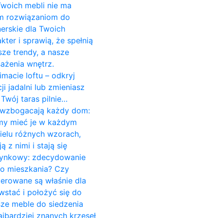
 Twoich mebli nie ma
ym rozwiązaniom do
erskie dla Twoich
er i sprawią, że spełnią
ze trendy, a nasze
ażenia wnętrz.
imacie loftu – odkryj
 jadalni lub zmieniasz
Twój taras pilnie…
re wzbogacają każdy dom:
śmy mieć je w każdym
ielu różnych wzorach,
z nimi i stają się
czynkowy: zdecydowanie
do mieszkania? Czy
cerowane są właśnie dla
stać i położyć się do
sze meble do siedzenia
jbardziej znanych krzeseł