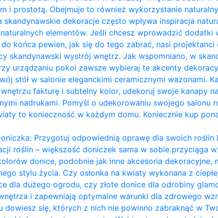
m i prostotą. Obejmuje to również wykorzystanie naturalny
a skandynawskie dekoracje często wpływa inspiracja naturą
ie naturalnych elementów. Jeśli chcesz wprowadzić dodatk
eś do końca pewien, jak się do tego zabrać, nasi projektanci 
ący skandynawski wystrój wnętrz. Jak wspomniano, w ska
przy urządzaniu pokoi zawsze wybieraj te akcenty dekoracy
ój stół w salonie eleganckimi ceramicznymi wazonami. Każ
nętrzu fakturę i subtelny kolor, udekoruj swoje kanapy na
ymi nadrukami. Pomyśl o udekorowaniu swojego salonu ro
wiaty to konieczność w każdym domu. Koniecznie kup pon
oniczka: Przygotuj odpowiednią oprawę dla swoich roślin 
acji roślin – większość doniczek sama w sobie przyciąga wz
kolorów donice, podobnie jak inne akcesoria dekoracyjn
ego stylu życia. Czy osłonka na kwiaty wykonana z ciepł
ce dla dużego ogrodu, czy złote donice dla odrobiny glam
 wnętrza i zapewniają optymalne warunki dla zdrowego wzro
dowiesz się, których z nich nie powinno zabraknąć w Two