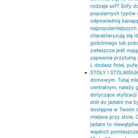
rodzaje sof? Sofy d
popularnych typów s
odpowiednią kanapę 
najpopularniejszych
charakteryzują się 
gościnnego lub poko
zwłaszcza jeśli mają
zapewnia przytulną p
L dodasz fotel, puf
STOŁY I STOLIKI
Stół
domowym. Tutaj mies
centralnym, należy 
dotyczące stylizacj
stół do jadalni ma b
dostępne w Twoim d
miejsce przy stole. 
jadalni to niewątpli
wąskich pomieszczen