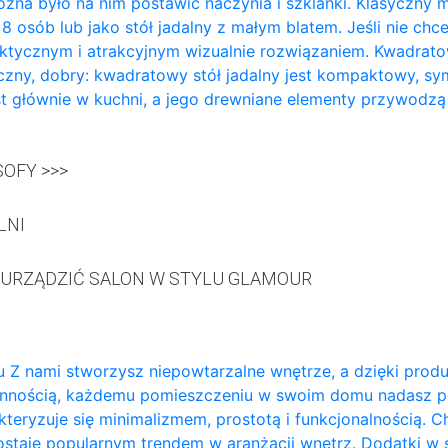
żna było na nim postawić naczynia i szklanki. Klasyczny m
a 8 osób lub jako stół jadalny z małym blatem. Jeśli nie ch
aktycznym i atrakcyjnym wizualnie rozwiązaniem. Kwadratowy
zny, dobry: kwadratowy stół jadalny jest kompaktowy, sy
t głównie w kuchni, a jego drewniane elementy przywodzą
OFY >>>
LNI
 URZĄDZIĆ SALON W STYLU GLAMOUR
 Z nami stworzysz niepowtarzalne wnętrze, a dzięki prod
annością, każdemu pomieszczeniu w swoim domu nadasz p
teryzuje się minimalizmem, prostotą i funkcjonalnością. 
ozostaje popularnym trendem w aranżacji wnętrz. Dodatki w