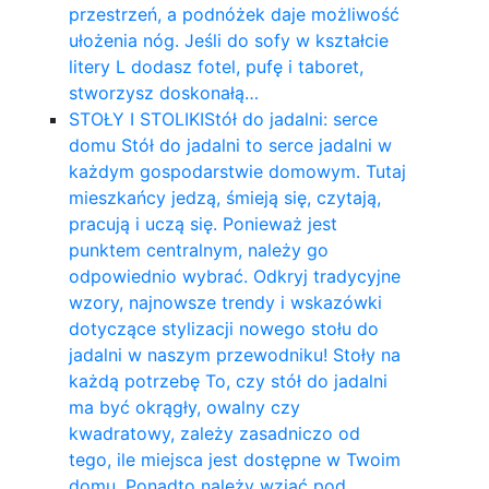
przestrzeń, a podnóżek daje możliwość
ułożenia nóg. Jeśli do sofy w kształcie
litery L dodasz fotel, pufę i taboret,
stworzysz doskonałą…
STOŁY I STOLIKI
Stół do jadalni: serce
domu Stół do jadalni to serce jadalni w
każdym gospodarstwie domowym. Tutaj
mieszkańcy jedzą, śmieją się, czytają,
pracują i uczą się. Ponieważ jest
punktem centralnym, należy go
odpowiednio wybrać. Odkryj tradycyjne
wzory, najnowsze trendy i wskazówki
dotyczące stylizacji nowego stołu do
jadalni w naszym przewodniku! Stoły na
każdą potrzebę To, czy stół do jadalni
ma być okrągły, owalny czy
kwadratowy, zależy zasadniczo od
tego, ile miejsca jest dostępne w Twoim
domu. Ponadto należy wziąć pod