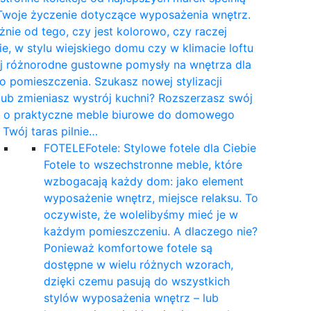
Twoje życzenie dotyczące wyposażenia wnętrz.
żnie od tego, czy jest kolorowo, czy raczej
e, w stylu wiejskiego domu czy w klimacie loftu
yj różnorodne gustowne pomysły na wnętrza dla
 pomieszczenia. Szukasz nowej stylizacji
 lub zmieniasz wystrój kuchni? Rozszerzasz swój
t o praktyczne meble biurowe do domowego
a Twój taras pilnie…
FOTELE
Fotele: Stylowe fotele dla Ciebie
Fotele to wszechstronne meble, które
wzbogacają każdy dom: jako element
wyposażenie wnętrz, miejsce relaksu. To
oczywiste, że wolelibyśmy mieć je w
każdym pomieszczeniu. A dlaczego nie?
Ponieważ komfortowe fotele są
dostępne w wielu różnych wzorach,
dzięki czemu pasują do wszystkich
stylów wyposażenia wnętrz – lub