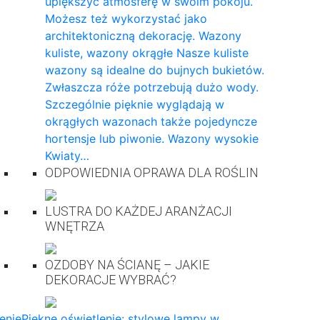
upiększyć atmosferę w swoim pokoju.
Możesz też wykorzystać jako
architektoniczną dekorację. Wazony
kuliste, wazony okrągłe Nasze kuliste
wazony są idealne do bujnych bukietów.
Zwłaszcza róże potrzebują dużo wody.
Szczególnie pięknie wyglądają w
okrągłych wazonach także pojedyncze
hortensje lub piwonie. Wazony wysokie
Kwiaty…
ODPOWIEDNIA OPRAWA DLA ROŚLIN
LUSTRA DO KAŻDEJ ARANŻACJI
WNĘTRZA
OZDOBY NA ŚCIANĘ – JAKIE
DEKORACJE WYBRAĆ?
enie
Piękne oświetlenie: stylowe lampy w