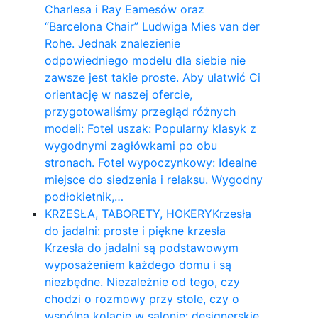
Charlesa i Ray Eamesów oraz
“Barcelona Chair” Ludwiga Mies van der
Rohe. Jednak znalezienie
odpowiedniego modelu dla siebie nie
zawsze jest takie proste. Aby ułatwić Ci
orientację w naszej ofercie,
przygotowaliśmy przegląd różnych
modeli: Fotel uszak: Popularny klasyk z
wygodnymi zagłówkami po obu
stronach. Fotel wypoczynkowy: Idealne
miejsce do siedzenia i relaksu. Wygodny
podłokietnik,…
KRZESŁA, TABORETY, HOKERY
Krzesła
do jadalni: proste i piękne krzesła
Krzesła do jadalni są podstawowym
wyposażeniem każdego domu i są
niezbędne. Niezależnie od tego, czy
chodzi o rozmowy przy stole, czy o
wspólną kolację w salonie: designerskie