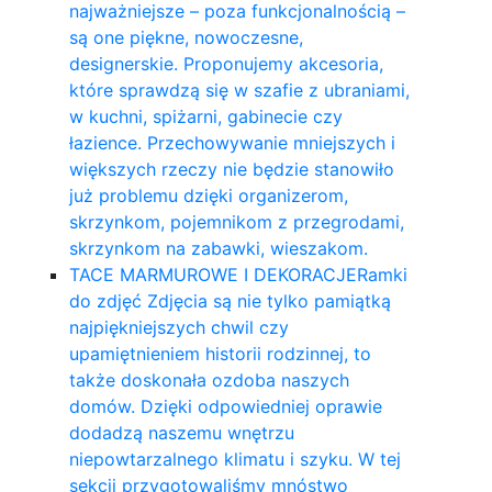
najważniejsze – poza funkcjonalnością –
są one piękne, nowoczesne,
designerskie. Proponujemy akcesoria,
które sprawdzą się w szafie z ubraniami,
w kuchni, spiżarni, gabinecie czy
łazience. Przechowywanie mniejszych i
większych rzeczy nie będzie stanowiło
już problemu dzięki organizerom,
skrzynkom, pojemnikom z przegrodami,
skrzynkom na zabawki, wieszakom.
TACE MARMUROWE I DEKORACJE
Ramki
do zdjęć Zdjęcia są nie tylko pamiątką
najpiękniejszych chwil czy
upamiętnieniem historii rodzinnej, to
także doskonała ozdoba naszych
domów. Dzięki odpowiedniej oprawie
dodadzą naszemu wnętrzu
niepowtarzalnego klimatu i szyku. W tej
sekcji przygotowaliśmy mnóstwo