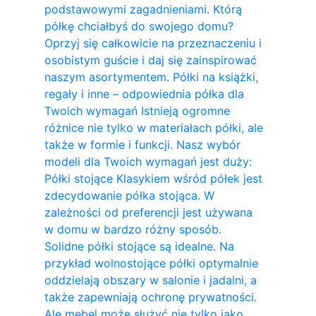
podstawowymi zagadnieniami. Którą
półkę chciałbyś do swojego domu?
Oprzyj się całkowicie na przeznaczeniu i
osobistym guście i daj się zainspirować
naszym asortymentem. Półki na książki,
regały i inne – odpowiednia półka dla
Twoich wymagań Istnieją ogromne
różnice nie tylko w materiałach półki, ale
także w formie i funkcji. Nasz wybór
modeli dla Twoich wymagań jest duży:
Półki stojące Klasykiem wśród półek jest
zdecydowanie półka stojąca. W
zależności od preferencji jest używana
w domu w bardzo różny sposób.
Solidne półki stojące są idealne. Na
przykład wolnostojące półki optymalnie
oddzielają obszary w salonie i jadalni, a
także zapewniają ochronę prywatności.
Ale mebel może służyć nie tylko jako