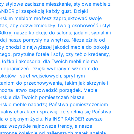
y stylowe zaciszne mieszkanie, stylowe meble z
NDER.pl zaspokoją każdy gust. Dzięki
erskim meblom możesz zaprojektować swoje
tak, aby odzwierciedlały Twoją osobowość i styl
Odkryj nasze kolekcje do salonu, jadalni, sypialni i
daj nasze pomysły na wnętrza. Niezależnie od
zy chodzi o najwyższej jakości meble do pokoju
cego, przytulne fotele i sofy, czy też o kredensy,
, łóżka i akcesoria: dla Twoich mebli nie ma
h ograniczeń. Dzięki wybranym wzorom do
kojów i stref wejściowych, sprytnym
aniom do przechowywania, takim jak skrzynie i
 można łatwo zaprowadzić porządek. Meble
erskie dla Twoich pomieszczeń Nasze
erskie meble nadadzą Państwa pomieszczeniom
ualny charakter i sprawią, że spełnią się Państwa
ia o pięknym życiu. Na INSPIRANDER zawsze
esz wszystkie najnowsze trendy, a nasze
tronne kolekcje od najlepszych marek spełnią