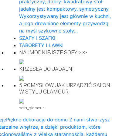
praktyczny, dobry: kwadratowy stół
jadalny jest kompaktowy, symetryczny.
Wykorzystywany jest głównie w kuchni,
a jego drewniane elementy przywodzą
na myśl szykowne stoły…
SZAFY I SZAFKI
TABORETY I ŁAWKI
NAJMODNIEJSZE SOFY >>>
KRZESŁA DO JADALNI
5 POMYSŁÓW JAK URZĄDZIĆ SALON
W STYLU GLAMOUR
sofa_glamour
cje
Piękne dekoracje do domu Z nami stworzysz
arzalne wnętrze, a dzięki produktom, które
cjonowaliśmy z wielką starannością, każdemu