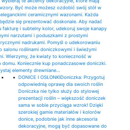
wybieraj te akcenty dekoracyjne, które mają
 wzory. Być może możesz ozdobić swój stół w
e eleganckimi ceramicznymi wazonami. Każda
 będzie się prezentować doskonale. Aby nadać
 fakturę i subtelny kolor, udekoruj swoje kanapy
nymi narzutami i poduszkami z prostymi
rycznymi nadrukami. Pomyśl o udekorowaniu
 salonu roślinami doniczkowymi i świeżymi
i. Wierzymy, że kwiaty to konieczność w
 domu. Koniecznie kup ponadczasowe doniczki.
ystaj elementy drewniane…
DONICE I OSŁONKI
Doniczka: Przygotuj
odpowiednią oprawę dla swoich roślin
Doniczka nie tylko służy do stylowej
prezentacji roślin – większość doniczek
sama w sobie przyciąga wzrok! Dzięki
szerokiej gamie materiałów i kolorów
donice, podobnie jak inne akcesoria
dekoracyjne, mogą być dopasowane do