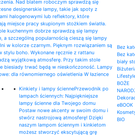
czenia. Nad blatem roboczym sprawdzą się
sne designerskie lampy, takie jak spoty z
mi halogenowymi lub reflektory, które
ają miejsce pracy skupionym stożkiem światła.
tole kuchennym dobrze sprawdzą się lampy
, a szczególną popularnością cieszą się lampy
lni w kolorze czarnym. Pięknym rozwiązaniem są
Bez kat
 stylu boho. Wykonane ręcznie z rattanu
Bez kat
dzą wyjątkową atmosferę. Przy takim stole
biały st
ne biesiady trwać będą w nieskończoność. Lampy
Biżuteri
owe: dla równomiernego oświetlenia W łazience
Lifestyl
…
BOŻE
Kinkiety i lampy ścienne
Przewodnik po
NAROD
lampach ściennych: Najpiękniejsze
Dekorac
lampy ścienne dla Twojego domu
eBOOK
Postaw nowe akcenty w swoim domu i
Kosmet
stwórz nastrojową atmosferę! Dzięki
BIO
naszym lampom ściennym i kinkietom
możesz stworzyć ekscytującą grę