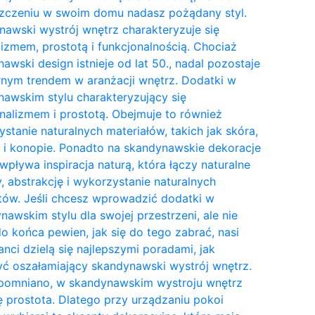
zczeniu w swoim domu nadasz pożądany styl.
awski wystrój wnętrz charakteryzuje się
izmem, prostotą i funkcjonalnością. Chociaż
awski design istnieje od lat 50., nadal pozostaje
nym trendem w aranżacji wnętrz. Dodatki w
awskim stylu charakteryzujący się
nalizmem i prostotą. Obejmuje to również
stanie naturalnych materiałów, takich jak skóra,
 i konopie. Ponadto na skandynawskie dekoracje
wpływa inspiracja naturą, która łączy naturalne
y, abstrakcję i wykorzystanie naturalnych
tów. Jeśli chcesz wprowadzić dodatki w
awskim stylu dla swojej przestrzeni, ale nie
do końca pewien, jak się do tego zabrać, nasi
anci dzielą się najlepszymi poradami, jak
ć oszałamiający skandynawski wystrój wnętrz.
pomniano, w skandynawskim wystroju wnętrz
ię prostota. Dlatego przy urządzaniu pokoi