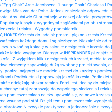
ą “Egg Chair” Arne Jacobsena, “Lounge Chair” Charlesa i 
udwiga Mies van der Rohe. Jednak znalezienie odpowiednie
roste. Aby ułatwić Ci orientację w naszej ofercie, przygot
: Popularny klasyk z wygodnymi zagłówkami po obu stron
siedzenia i relaksu. Wygodny podłokietnik,…
Y, HOKERY
Krzesła do jadalni: proste i piękne krzesła Krzesł
żeniem każdego domu i są niezbędne. Niezależnie od te
 czy o wspólną kolację w salonie: designerskie krzesła do 
także ładnie wyglądać. Dlatego w INSPIRANDER.pl znajdzi
kości. Z wyjątkiem kilku designerskich krzeseł, meble te z
e dwa elementy zapewniają dużą swobodę projektowania, c
ryj poniżej najgorętsze modele krzeseł do każdego pomiesz
nikami) Podłokietniki poprawiają jakość krzesła. Podłokietni
także odciążają obszar ramion. ​Fotel jest idealny do miejs
ł kuchenny: tutaj zapraszają do wspólnego siedzenia i relak
ych pomieszczeniach należy upewnić się, że nowe krzesła d
na wsunąć pod stół. Dzięki temu pomieszczenie wydaje się 
a obrotowe Niezwykle praktyczne, a jednocześnie niezwykl