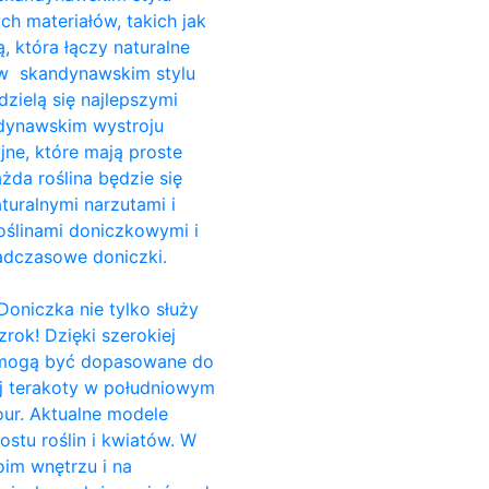
ch materiałów, takich jak
, która łączy naturalne
i w skandynawskim stylu
dzielą się najlepszymi
ndynawskim wystroju
jne, które mają proste
da roślina będzie się
turalnymi narzutami i
ślinami doniczkowymi i
adczasowe doniczki.
Doniczka nie tylko służy
rok! Dzięki szerokiej
e, mogą być dopasowane do
ej terakoty w południowym
our. Aktualne modele
stu roślin i kwiatów. W
im wnętrzu i na