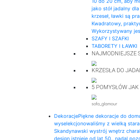
10 do 20 cm, aby mo
jako stół jadalny dl
krzeseł, ławki są pr
Kwadratowy, praktyc
Wykorzystywany jes
SZAFY I SZAFKI
TABORETY I ŁAWKI
NAJMODNIEJSZE S
KRZESŁA DO JADA
5 POMYSŁÓW JAK
sofa_glamour
Dekoracje
Piękne dekoracje do domu
wyselekcjonowaliśmy z wielką star
Skandynawski wystrój wnętrz charak
design istnieje od lat 50., nadal p