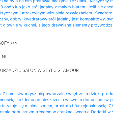
żna było na nim postawić naczynia i szklanki. Klasyczny m
a 8 osób lub jako stół jadalny z małym blatem. Jeśli nie ch
aktycznym i atrakcyjnym wizualnie rozwiązaniem. Kwadratowy
zny, dobry: kwadratowy stół jadalny jest kompaktowy, sy
t głównie w kuchni, a jego drewniane elementy przywodzą
OFY >>>
LNI
 URZĄDZIĆ SALON W STYLU GLAMOUR
 Z nami stworzysz niepowtarzalne wnętrze, a dzięki prod
annością, każdemu pomieszczeniu w swoim domu nadasz p
teryzuje się minimalizmem, prostotą i funkcjonalnością. 
ozostaje popularnym trendem w aranżacji wnętrz. Dodatki w