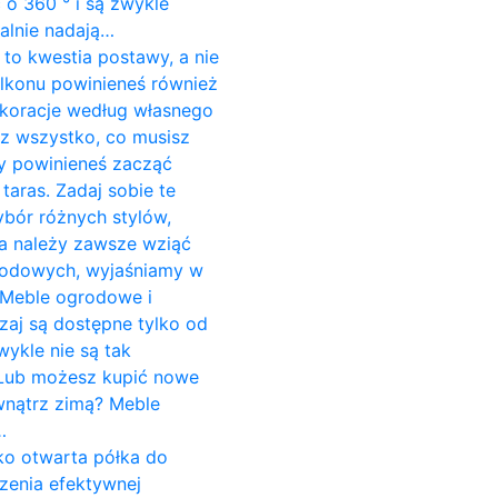
o 360 ° i są zwykle
alnie nadają…
to kwestia postawy, a nie
alkonu powinieneś również
koracje według własnego
sz wszystko, co musisz
dy powinieneś zacząć
aras. Zadaj sobie te
ybór różnych stylów,
ria należy zawsze wziąć
grodowych, wyjaśniamy w
 Meble ogrodowe i
aj są dostępne tylko od
wykle nie są tak
. Lub możesz kupić nowe
wnątrz zimą? Meble
…
ako otwarta półka do
zenia efektywnej