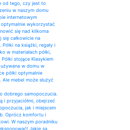
 od tego, czy jest to
zczeniu w naszym domu
pie internetowym
o optymalnie wykorzystać
anowić się nad kilkoma
 się całkowicie na
ółki na książki, regały i
ko w materiałach półki,
 Półki stojące Klasykiem
est używana w domu w
ce półki optymalnie
i. Ale mebel może służyć
do dobrego samopoczucia.
 i przyjaciółmi, obejrzeć
opoczucia, jak i miejscem
b. Oprócz komfortu i
towi. W naszym poradniku
yeksponować! Jakie są