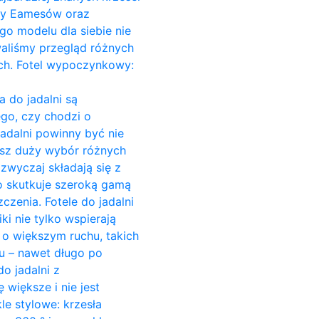
Ray Eamesów oraz
go modelu dla siebie nie
owaliśmy przegląd różnych
ach. Fotel wypoczynkowy:
a do jadalni są
go, czy chodzi o
jadalni powinny być nie
esz duży wybór różnych
azwyczaj składają się z
o skutkuje szeroką gamą
czenia. Fotele do jadalni
ki nie tylko wspierają
c o większym ruchu, takich
su – nawet długo po
o jadalni z
większe i nie jest
e stylowe: krzesła