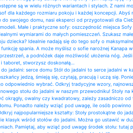
ostępne są w wielu różnych wariantach i stylach. Z nami m
of dla każdego rozmiaru pokoju i każdej koncepcji. Abyś 
do swojego domu, nasi eksperci od przygotowali dla Cieb
 modeli. Małe i praktyczne sofy: oszczędność miejsca Sof
idealnymi wymiarami do małych pomieszczeń. Szukasz mał
ju dziecka? Idealnie nadają się do tego sofy o maksymalne
 funkcję spania. A może myślisz o sofie narożnej Kanapa w k
rzestrzeń, a podnóżek daje możliwość ułożenia nóg. Jeśli 
ę i taboret, stworzysz doskonałą…
 do jadalni: serce domu Stół do jadalni to serce jadalni 
zkańcy jedzą, śmieją się, czytają, pracują i uczą się. Pon
go odpowiednio wybrać. Odkryj tradycyjne wzory, najnows
i nowego stołu do jadalni w naszym przewodniku! Stoły na
yć okrągły, owalny czy kwadratowy, zależy zasadniczo od te
omu. Ponadto należy wziąć pod uwagę, ile osób powinno 
Odkryj najpopularniejsze kształty: Stoły prostokątne do jad
wie klasyk wśród stołów do jadalni. Można go ustawić w du
iach. Pamiętaj, aby wziąć pod uwagę środek stołu: tutaj 