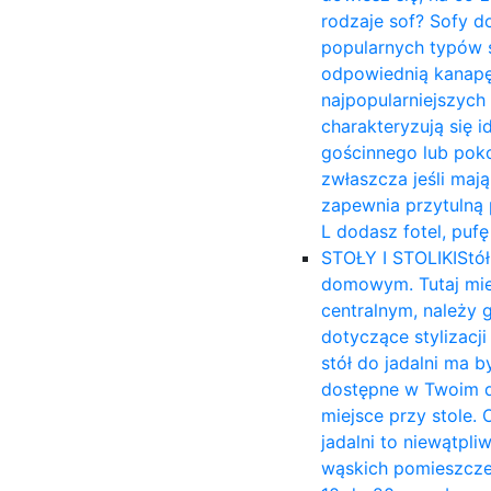
rodzaje sof? Sofy d
popularnych typów s
odpowiednią kanapę 
najpopularniejszych
charakteryzują się 
gościnnego lub poko
zwłaszcza jeśli mają
zapewnia przytulną p
L dodasz fotel, puf
STOŁY I STOLIKI
Stół
domowym. Tutaj mies
centralnym, należy 
dotyczące stylizacj
stół do jadalni ma b
dostępne w Twoim d
miejsce przy stole. 
jadalni to niewątpli
wąskich pomieszczen