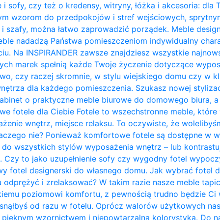
 i sofy, czy też o kredensy, witryny, łóżka i akcesoria: dla
nym wzorom do przedpokojów i stref wejściowych, sprytn
 i szafy, można łatwo zaprowadzić porządek. Meble design
ble nadadzą Państwa pomieszczeniom indywidualny charakt
ciu. Na INSPIRANDER zawsze znajdziesz wszystkie najnows
zych marek spełnią każde Twoje życzenie dotyczące wypos
owo, czy raczej skromnie, w stylu wiejskiego domu czy w kl
trza dla każdego pomieszczenia. Szukasz nowej stylizacji
abinet o praktyczne meble biurowe do domowego biura, a 
owe fotele dla Ciebie Fotele to wszechstronne meble, któ
żenie wnętrz, miejsce relaksu. To oczywiste, że woleliby
laczego nie? Ponieważ komfortowe fotele są dostępne w w
do wszystkich stylów wyposażenia wnętrz – lub kontrastują 
. Czy to jako uzupełnienie sofy czy wygodny fotel wypo
y fotel designerski do własnego domu. Jak wybrać fotel 
u odprężyć i zrelaksować? W takim razie nasze meble tapi
kiemu poziomowi komfortu, z pewnością trudno będzie Ci w
zasnąłbyś od razu w fotelu. Oprócz walorów użytkowych na
pięknym wzornictwem i niepowtarzalną kolorystyką. Do na