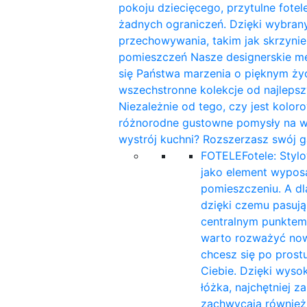
pokoju dziecięcego, przytulne fotele
żadnych ograniczeń. Dzięki wybra
przechowywania, takim jak skrzynie
pomieszczeń Nasze designerskie me
się Państwa marzenia o pięknym ży
wszechstronne kolekcje od najleps
Niezależnie od tego, czy jest kolor
różnorodne gustowne pomysły na wnę
wystrój kuchni? Rozszerzasz swój g
FOTELE
Fotele: Styl
jako element wyposa
pomieszczeniu. A d
dzięki czemu pasują 
centralnym punktem
warto rozważyć now
chcesz się po prost
Ciebie. Dzięki wyso
łóżka, najchętniej 
zachwycają również 