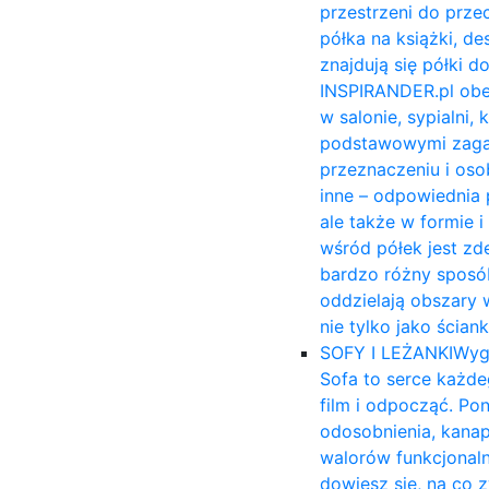
przestrzeni do prze
półka na książki, 
znajdują się półki 
INSPIRANDER.pl obe
w salonie, sypialni,
podstawowymi zagadn
przeznaczeniu i osob
inne – odpowiednia 
ale także w formie 
wśród półek jest zd
bardzo różny sposób
oddzielają obszary 
nie tylko jako ścia
SOFY I LEŻANKI
Wyg
Sofa to serce każde
film i odpocząć. Po
odosobnienia, kana
walorów funkcjonal
dowiesz się, na co 