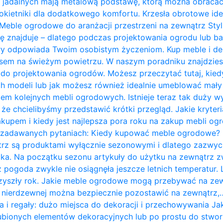
 jadalnych mają metalową podstawę, którą można obracać 
kietniki dla dodatkowego komfortu. Krzesła obrotowe ide
Meble ogrodowe do aranżacji przestrzeni na zewnątrz Styl 
ię znajduje – dlatego podczas projektowania ogrodu lub b
ry odpowiada Twoim osobistym życzeniom. Kup meble i de
zasem na świeżym powietrzu. W naszym poradniku znajdzie
do projektowania ogrodów. Możesz przeczytać tutaj, kie
 modeli lub jak możesz również idealnie umeblować mały t
em kolejnych mebli ogrodowych. Istnieje teraz tak duży w
 że chcielibyśmy przedstawić krótki przegląd. Jakie kryte
kupem i kiedy jest najlepsza pora roku na zakup mebli o
j zadawanych pytaniach: Kiedy kupować meble ogrodowe?
rz są produktami wyłącznie sezonowymi i dlatego zazwycz
ka. Na początku sezonu artykuły do ​​użytku na zewnątrz z
 pogoda zwykle nie osiągnęła jeszcze letnich temperatur
przyszły rok. Jakie meble ogrodowe mogą przebywać na ze
li nierdzewnej można bezpiecznie pozostawić na zewnątrz,
a i regały: dużo miejsca do dekoracji i przechowywania J
bionych elementów dekoracyjnych lub po prostu do stwor