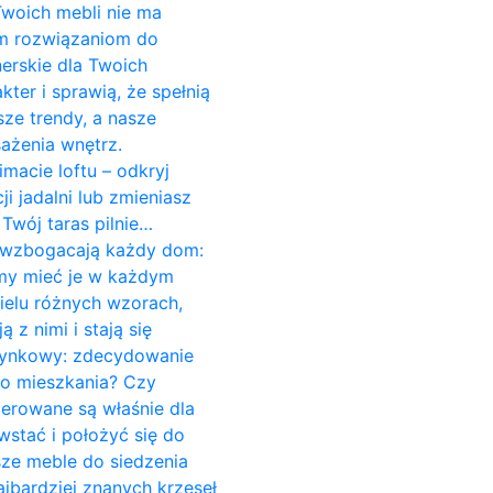
 Twoich mebli nie ma
ym rozwiązaniom do
erskie dla Twoich
er i sprawią, że spełnią
ze trendy, a nasze
ażenia wnętrz.
imacie loftu – odkryj
 jadalni lub zmieniasz
Twój taras pilnie…
re wzbogacają każdy dom:
śmy mieć je w każdym
ielu różnych wzorach,
z nimi i stają się
czynkowy: zdecydowanie
do mieszkania? Czy
cerowane są właśnie dla
stać i położyć się do
sze meble do siedzenia
jbardziej znanych krzeseł