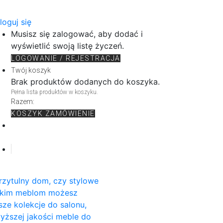
loguj się
Musisz się zalogować, aby dodać i
wyświetlić swoją listę życzeń.
LOGOWANIE / REJESTRACJA
Twój koszyk
Brak produktów dodanych do koszyka.
Pełna lista produktów w koszyku.
Razem:
KOSZYK
ZAMÓWIENIE
rzytulny dom, czy stylowe
rskim meblom możesz
sze kolekcje do salonu,
wyższej jakości meble do