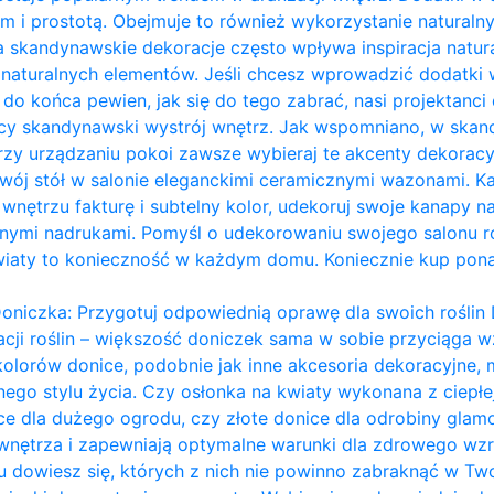
m i prostotą. Obejmuje to również wykorzystanie naturalny
a skandynawskie dekoracje często wpływa inspiracja naturą
ie naturalnych elementów. Jeśli chcesz wprowadzić dodatk
eś do końca pewien, jak się do tego zabrać, nasi projektanci 
ący skandynawski wystrój wnętrz. Jak wspomniano, w ska
przy urządzaniu pokoi zawsze wybieraj te akcenty dekoracy
ój stół w salonie eleganckimi ceramicznymi wazonami. Każ
nętrzu fakturę i subtelny kolor, udekoruj swoje kanapy na
ymi nadrukami. Pomyśl o udekorowaniu swojego salonu ro
wiaty to konieczność w każdym domu. Koniecznie kup pon
oniczka: Przygotuj odpowiednią oprawę dla swoich roślin 
acji roślin – większość doniczek sama w sobie przyciąga wz
kolorów donice, podobnie jak inne akcesoria dekoracyjn
ego stylu życia. Czy osłonka na kwiaty wykonana z ciepł
ce dla dużego ogrodu, czy złote donice dla odrobiny glam
 wnętrza i zapewniają optymalne warunki dla zdrowego wzro
dowiesz się, których z nich nie powinno zabraknąć w Two