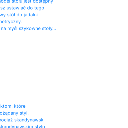
odel stołu jest dostępny
cesz ustawiać do tego
 stół do ​​jadalni
metryczny.
 na myśl szykowne stoły…
uktom, które
ożądany styl.
Chociaż skandynawski
 skandynawskim stylu