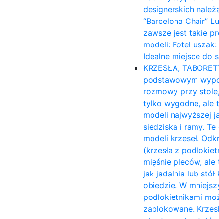
designerskich należ
“Barcelona Chair” L
zawsze jest takie p
modeli: Fotel uszak
Idealne miejsce do 
KRZESŁA, TABORET
podstawowym wyposa
rozmowy przy stole,
tylko wygodne, ale 
modeli najwyższej ja
siedziska i ramy. T
modeli krzeseł. Odk
(krzesła z podłokiet
mięśnie pleców, ale 
jak jadalnia lub stó
obiedzie. W mniejsz
podłokietnikami moż
zablokowane. Krzesł