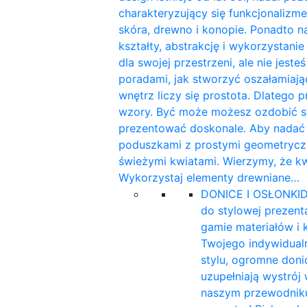
charakteryzujący się funkcjonalizme
skóra, drewno i konopie. Ponadto n
kształty, abstrakcję i wykorzystan
dla swojej przestrzeni, ale nie jest
poradami, jak stworzyć oszałamiaj
wnętrz liczy się prostota. Dlatego 
wzory. Być może możesz ozdobić sw
prezentować doskonale. Aby nadać w
poduszkami z prostymi geometryczn
świeżymi kwiatami. Wierzymy, że k
Wykorzystaj elementy drewniane…
DONICE I OSŁONKI
D
do stylowej prezent
gamie materiałów i 
Twojego indywidualn
stylu, ogromne doni
uzupełniają wystrój
naszym przewodniku 