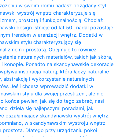
zczeniu w swoim domu nadasz pożądany styl.
awski wystrój wnętrz charakteryzuje się
izmem, prostotą i funkcjonalnością. Chociaż
awski design istnieje od lat 50., nadal pozostaje
nym trendem w aranżacji wnętrz. Dodatki w
awskim stylu charakteryzujący się
nalizmem i prostotą. Obejmuje to również
stanie naturalnych materiałów, takich jak skóra,
 i konopie. Ponadto na skandynawskie dekoracje
wpływa inspiracja naturą, która łączy naturalne
y, abstrakcję i wykorzystanie naturalnych
tów. Jeśli chcesz wprowadzić dodatki w
awskim stylu dla swojej przestrzeni, ale nie
do końca pewien, jak się do tego zabrać, nasi
anci dzielą się najlepszymi poradami, jak
ć oszałamiający skandynawski wystrój wnętrz.
pomniano, w skandynawskim wystroju wnętrz
ię prostota. Dlatego przy urządzaniu pokoi