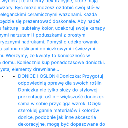
wybieraj te akcenty dekoracyjne, które mają
 wzory. Być może możesz ozdobić swój stół w
e eleganckimi ceramicznymi wazonami. Każda
 będzie się prezentować doskonale. Aby nadać
 fakturę i subtelny kolor, udekoruj swoje kanapy
nymi narzutami i poduszkami z prostymi
rycznymi nadrukami. Pomyśl o udekorowaniu
 salonu roślinami doniczkowymi i świeżymi
i. Wierzymy, że kwiaty to konieczność w
 domu. Koniecznie kup ponadczasowe doniczki.
ystaj elementy drewniane…
DONICE I OSŁONKI
Doniczka: Przygotuj
odpowiednią oprawę dla swoich roślin
Doniczka nie tylko służy do stylowej
prezentacji roślin – większość doniczek
sama w sobie przyciąga wzrok! Dzięki
szerokiej gamie materiałów i kolorów
donice, podobnie jak inne akcesoria
dekoracyjne, mogą być dopasowane do