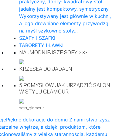
praktyczny, dobry: kwadratowy stół
jadalny jest kompaktowy, symetryczny.
Wykorzystywany jest głównie w kuchni,
a jego drewniane elementy przywodzą
na myśl szykowne stoły…
SZAFY I SZAFKI
TABORETY I ŁAWKI
NAJMODNIEJSZE SOFY >>>
KRZESŁA DO JADALNI
5 POMYSŁÓW JAK URZĄDZIĆ SALON
W STYLU GLAMOUR
sofa_glamour
cje
Piękne dekoracje do domu Z nami stworzysz
arzalne wnętrze, a dzięki produktom, które
cjonowaliśmy z wielką starannością, każdemu