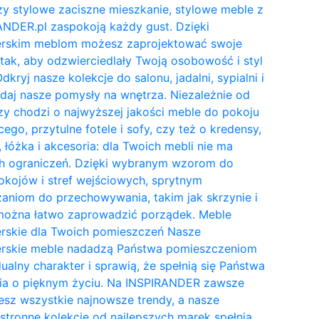
y stylowe zaciszne mieszkanie, stylowe meble z
NDER.pl zaspokoją każdy gust. Dzięki
erskim meblom możesz zaprojektować swoje
tak, aby odzwierciedlały Twoją osobowość i styl
Odkryj nasze kolekcje do salonu, jadalni, sypialni i
daj nasze pomysły na wnętrza. Niezależnie od
zy chodzi o najwyższej jakości meble do pokoju
cego, przytulne fotele i sofy, czy też o kredensy,
, łóżka i akcesoria: dla Twoich mebli nie ma
h ograniczeń. Dzięki wybranym wzorom do
kojów i stref wejściowych, sprytnym
aniom do przechowywania, takim jak skrzynie i
 można łatwo zaprowadzić porządek. Meble
erskie dla Twoich pomieszczeń Nasze
erskie meble nadadzą Państwa pomieszczeniom
ualny charakter i sprawią, że spełnią się Państwa
ia o pięknym życiu. Na INSPIRANDER zawsze
esz wszystkie najnowsze trendy, a nasze
tronne kolekcje od najlepszych marek spełnią