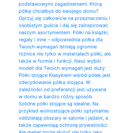
podstawowymi zagadnieniami. Którą
półkę chciałbyś do swojego domu?
Oprzyj się całkowicie na przeznaczeniu i
osobistym guście i daj się zainspirować
naszym asortymentem. Półki na książki,
regały i inne – odpowiednia półka dla
Twoich wymagań Istnieją ogromne
różnice nie tylko w materiałach półki, ale
także w formie i funkcji. Nasz wybór
modeli dla Twoich wymagań jest duży:
Półki stojące Klasykiem wśród półek jest
zdecydowanie półka stojąca. W
zależności od preferencji jest używana
w domu w bardzo różny sposób.
Solidne półki stojące są idealne. Na
przykład wolnostojące półki optymalnie
oddzielają obszary w salonie i jadalni, a
także zapewniają ochronę prywatności.
Ale mebel może służyć nie tylko jako