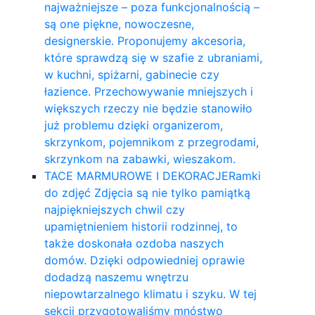
najważniejsze – poza funkcjonalnością –
są one piękne, nowoczesne,
designerskie. Proponujemy akcesoria,
które sprawdzą się w szafie z ubraniami,
w kuchni, spiżarni, gabinecie czy
łazience. Przechowywanie mniejszych i
większych rzeczy nie będzie stanowiło
już problemu dzięki organizerom,
skrzynkom, pojemnikom z przegrodami,
skrzynkom na zabawki, wieszakom.
TACE MARMUROWE I DEKORACJE
Ramki
do zdjęć Zdjęcia są nie tylko pamiątką
najpiękniejszych chwil czy
upamiętnieniem historii rodzinnej, to
także doskonała ozdoba naszych
domów. Dzięki odpowiedniej oprawie
dodadzą naszemu wnętrzu
niepowtarzalnego klimatu i szyku. W tej
sekcji przygotowaliśmy mnóstwo