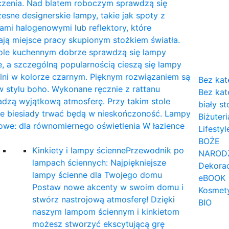
czenia. Nad blatem roboczym sprawdzą się
sne designerskie lampy, takie jak spoty z
mi halogenowymi lub reflektory, które
ają miejsce pracy skupionym stożkiem światła.
tole kuchennym dobrze sprawdzą się lampy
, a szczególną popularnością cieszą się lampy
lni w kolorze czarnym. Pięknym rozwiązaniem są
Bez kat
 stylu boho. Wykonane ręcznie z rattanu
Bez kat
dzą wyjątkową atmosferę. Przy takim stole
biały st
ne biesiady trwać będą w nieskończoność. Lampy
Biżuteri
owe: dla równomiernego oświetlenia W łazience
Lifestyl
…
BOŻE
Kinkiety i lampy ścienne
Przewodnik po
NAROD
lampach ściennych: Najpiękniejsze
Dekorac
lampy ścienne dla Twojego domu
eBOOK
Postaw nowe akcenty w swoim domu i
Kosmet
stwórz nastrojową atmosferę! Dzięki
BIO
naszym lampom ściennym i kinkietom
możesz stworzyć ekscytującą grę