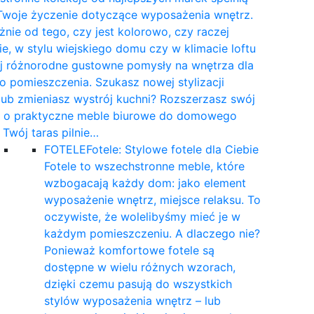
Twoje życzenie dotyczące wyposażenia wnętrz.
żnie od tego, czy jest kolorowo, czy raczej
e, w stylu wiejskiego domu czy w klimacie loftu
yj różnorodne gustowne pomysły na wnętrza dla
 pomieszczenia. Szukasz nowej stylizacji
 lub zmieniasz wystrój kuchni? Rozszerzasz swój
t o praktyczne meble biurowe do domowego
a Twój taras pilnie…
FOTELE
Fotele: Stylowe fotele dla Ciebie
Fotele to wszechstronne meble, które
wzbogacają każdy dom: jako element
wyposażenie wnętrz, miejsce relaksu. To
oczywiste, że wolelibyśmy mieć je w
każdym pomieszczeniu. A dlaczego nie?
Ponieważ komfortowe fotele są
dostępne w wielu różnych wzorach,
dzięki czemu pasują do wszystkich
stylów wyposażenia wnętrz – lub