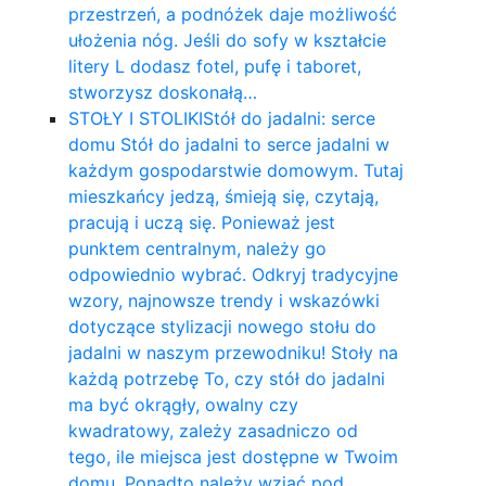
przestrzeń, a podnóżek daje możliwość
ułożenia nóg. Jeśli do sofy w kształcie
litery L dodasz fotel, pufę i taboret,
stworzysz doskonałą…
STOŁY I STOLIKI
Stół do jadalni: serce
domu Stół do jadalni to serce jadalni w
każdym gospodarstwie domowym. Tutaj
mieszkańcy jedzą, śmieją się, czytają,
pracują i uczą się. Ponieważ jest
punktem centralnym, należy go
odpowiednio wybrać. Odkryj tradycyjne
wzory, najnowsze trendy i wskazówki
dotyczące stylizacji nowego stołu do
jadalni w naszym przewodniku! Stoły na
każdą potrzebę To, czy stół do jadalni
ma być okrągły, owalny czy
kwadratowy, zależy zasadniczo od
tego, ile miejsca jest dostępne w Twoim
domu. Ponadto należy wziąć pod