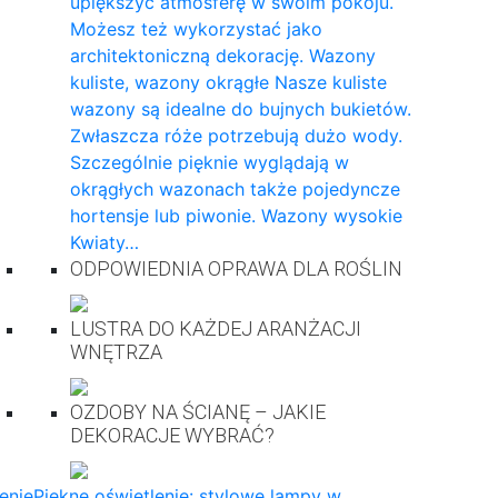
upiększyć atmosferę w swoim pokoju.
Możesz też wykorzystać jako
architektoniczną dekorację. Wazony
kuliste, wazony okrągłe Nasze kuliste
wazony są idealne do bujnych bukietów.
Zwłaszcza róże potrzebują dużo wody.
Szczególnie pięknie wyglądają w
okrągłych wazonach także pojedyncze
hortensje lub piwonie. Wazony wysokie
Kwiaty…
ODPOWIEDNIA OPRAWA DLA ROŚLIN
LUSTRA DO KAŻDEJ ARANŻACJI
WNĘTRZA
OZDOBY NA ŚCIANĘ – JAKIE
DEKORACJE WYBRAĆ?
enie
Piękne oświetlenie: stylowe lampy w