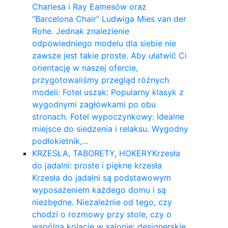
Charlesa i Ray Eamesów oraz
“Barcelona Chair” Ludwiga Mies van der
Rohe. Jednak znalezienie
odpowiedniego modelu dla siebie nie
zawsze jest takie proste. Aby ułatwić Ci
orientację w naszej ofercie,
przygotowaliśmy przegląd różnych
modeli: Fotel uszak: Popularny klasyk z
wygodnymi zagłówkami po obu
stronach. Fotel wypoczynkowy: Idealne
miejsce do siedzenia i relaksu. Wygodny
podłokietnik,…
KRZESŁA, TABORETY, HOKERY
Krzesła
do jadalni: proste i piękne krzesła
Krzesła do jadalni są podstawowym
wyposażeniem każdego domu i są
niezbędne. Niezależnie od tego, czy
chodzi o rozmowy przy stole, czy o
wspólną kolację w salonie: designerskie