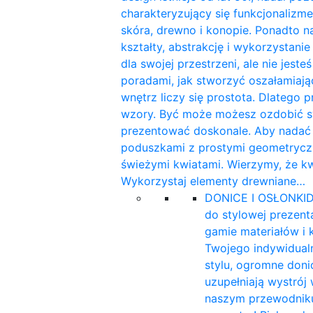
charakteryzujący się funkcjonalizme
skóra, drewno i konopie. Ponadto n
kształty, abstrakcję i wykorzystan
dla swojej przestrzeni, ale nie jest
poradami, jak stworzyć oszałamiaj
wnętrz liczy się prostota. Dlatego 
wzory. Być może możesz ozdobić sw
prezentować doskonale. Aby nadać w
poduszkami z prostymi geometryczn
świeżymi kwiatami. Wierzymy, że k
Wykorzystaj elementy drewniane…
DONICE I OSŁONKI
D
do stylowej prezent
gamie materiałów i 
Twojego indywidualn
stylu, ogromne doni
uzupełniają wystrój
naszym przewodniku 