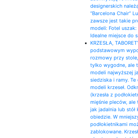
designerskich należ
“Barcelona Chair” L
zawsze jest takie p
modeli: Fotel uszak
Idealne miejsce do 
KRZESŁA, TABORET
podstawowym wyposa
rozmowy przy stole,
tylko wygodne, ale 
modeli najwyższej ja
siedziska i ramy. T
modeli krzeseł. Odk
(krzesła z podłokiet
mięśnie pleców, ale 
jak jadalnia lub stó
obiedzie. W mniejsz
podłokietnikami moż
zablokowane. Krzesł