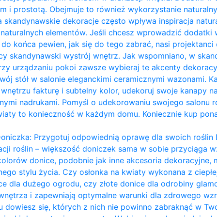
m i prostotą. Obejmuje to również wykorzystanie naturalny
a skandynawskie dekoracje często wpływa inspiracja naturą
ie naturalnych elementów. Jeśli chcesz wprowadzić dodatk
eś do końca pewien, jak się do tego zabrać, nasi projektanci 
ący skandynawski wystrój wnętrz. Jak wspomniano, w ska
przy urządzaniu pokoi zawsze wybieraj te akcenty dekoracy
ój stół w salonie eleganckimi ceramicznymi wazonami. Każ
nętrzu fakturę i subtelny kolor, udekoruj swoje kanapy na
ymi nadrukami. Pomyśl o udekorowaniu swojego salonu ro
wiaty to konieczność w każdym domu. Koniecznie kup pon
oniczka: Przygotuj odpowiednią oprawę dla swoich roślin 
acji roślin – większość doniczek sama w sobie przyciąga wz
kolorów donice, podobnie jak inne akcesoria dekoracyjn
ego stylu życia. Czy osłonka na kwiaty wykonana z ciepł
ce dla dużego ogrodu, czy złote donice dla odrobiny glam
 wnętrza i zapewniają optymalne warunki dla zdrowego wzro
dowiesz się, których z nich nie powinno zabraknąć w Two