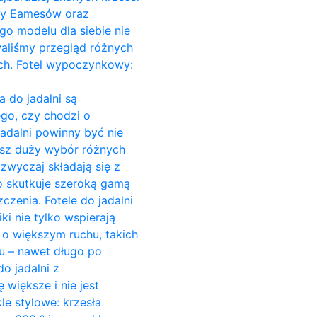
Ray Eamesów oraz
go modelu dla siebie nie
owaliśmy przegląd różnych
ach. Fotel wypoczynkowy:
a do jadalni są
go, czy chodzi o
jadalni powinny być nie
esz duży wybór różnych
azwyczaj składają się z
o skutkuje szeroką gamą
czenia. Fotele do jadalni
ki nie tylko wspierają
c o większym ruchu, takich
su – nawet długo po
o jadalni z
większe i nie jest
e stylowe: krzesła