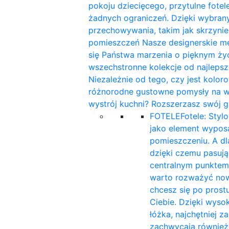
pokoju dziecięcego, przytulne fotele
żadnych ograniczeń. Dzięki wybra
przechowywania, takim jak skrzynie
pomieszczeń Nasze designerskie me
się Państwa marzenia o pięknym ży
wszechstronne kolekcje od najleps
Niezależnie od tego, czy jest kolor
różnorodne gustowne pomysły na wnę
wystrój kuchni? Rozszerzasz swój g
FOTELE
Fotele: Styl
jako element wyposa
pomieszczeniu. A d
dzięki czemu pasują 
centralnym punktem
warto rozważyć now
chcesz się po prost
Ciebie. Dzięki wyso
łóżka, najchętniej 
zachwycają również 