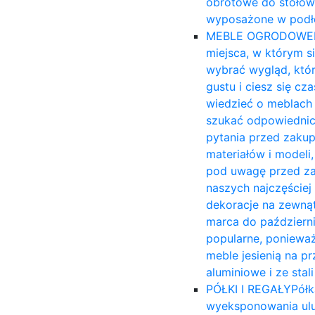
obrotowe do stołów
wyposażone w podło
MEBLE OGRODOWE
miejsca, w którym s
wybrać wygląd, któ
gustu i ciesz się c
wiedzieć o meblach 
szukać odpowiednich
pytania przed zakup
materiałów i modeli,
pod uwagę przed za
naszych najczęście
dekoracje na zewnąt
marca do październi
popularne, ponieważ
meble jesienią na 
aluminiowe i ze sta
PÓŁKI I REGAŁY
Półk
wyeksponowania ulu