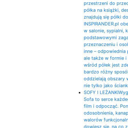
przestrzeni do prze
półka na książki, 
znajdują się półki 
INSPIRANDER.pl obe
w salonie, sypialni,
podstawowymi zagadn
przeznaczeniu i osob
inne – odpowiednia 
ale także w formie 
wśród półek jest zd
bardzo różny sposób
oddzielają obszary 
nie tylko jako ścia
SOFY I LEŻANKI
Wyg
Sofa to serce każde
film i odpocząć. Po
odosobnienia, kana
walorów funkcjonal
dowiesz się, na co 