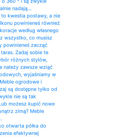
o 360 ° i są zwykle
alnie nadają…
to kwestia postawy, a nie
alkonu powinieneś również
koracje według własnego
sz wszystko, co musisz
dy powinieneś zacząć
aras. Zadaj sobie te
ybór różnych stylów,
ria należy zawsze wziąć
grodowych, wyjaśniamy w
 Meble ogrodowe i
aj są dostępne tylko od
wykle nie są tak
. Lub możesz kupić nowe
wnątrz zimą? Meble
…
ako otwarta półka do
zenia efektywnej