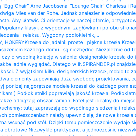
ą “Egg Chair” Arne Jacobsena, “Lounge Chair” Charlesa i 
udwiga Mies van der Rohe. Jednak znalezienie odpowiednie
roste. Aby ułatwić Ci orientację w naszej ofercie, przygot
: Popularny klasyk z wygodnymi zagłówkami po obu stron
siedzenia i relaksu. Wygodny podłokietnik,…
Y, HOKERY
Krzesła do jadalni: proste i piękne krzesła Krzesł
żeniem każdego domu i są niezbędne. Niezależnie od te
 czy o wspólną kolację w salonie: designerskie krzesła do 
także ładnie wyglądać. Dlatego w INSPIRANDER.pl znajdzi
kości. Z wyjątkiem kilku designerskich krzeseł, meble te z
e dwa elementy zapewniają dużą swobodę projektowania, c
ryj poniżej najgorętsze modele krzeseł do każdego pomiesz
nikami) Podłokietniki poprawiają jakość krzesła. Podłokietni
także odciążają obszar ramion. ​Fotel jest idealny do miejs
ł kuchenny: tutaj zapraszają do wspólnego siedzenia i relak
ych pomieszczeniach należy upewnić się, że nowe krzesła d
na wsunąć pod stół. Dzięki temu pomieszczenie wydaje się 
a obrotowe Niezwykle praktyczne, a jednocześnie niezwykl