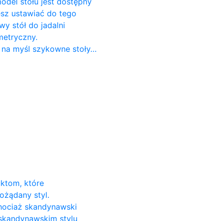
odel stołu jest dostępny
cesz ustawiać do tego
 stół do ​​jadalni
metryczny.
 na myśl szykowne stoły…
uktom, które
ożądany styl.
Chociaż skandynawski
 skandynawskim stylu