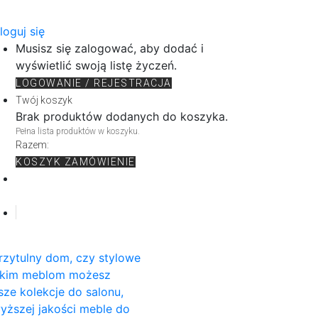
loguj się
Musisz się zalogować, aby dodać i
wyświetlić swoją listę życzeń.
LOGOWANIE / REJESTRACJA
Twój koszyk
Brak produktów dodanych do koszyka.
Pełna lista produktów w koszyku.
Razem:
KOSZYK
ZAMÓWIENIE
rzytulny dom, czy stylowe
rskim meblom możesz
sze kolekcje do salonu,
wyższej jakości meble do