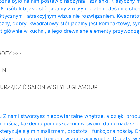
żna było na nim postawić naczynia i szklanki. Klasyczny m
a 8 osób lub jako stół jadalny z małym blatem. Jeśli nie ch
aktycznym i atrakcyjnym wizualnie rozwiązaniem. Kwadratowy
zny, dobry: kwadratowy stół jadalny jest kompaktowy, sy
t głównie w kuchni, a jego drewniane elementy przywodzą
OFY >>>
LNI
 URZĄDZIĆ SALON W STYLU GLAMOUR
 Z nami stworzysz niepowtarzalne wnętrze, a dzięki prod
annością, każdemu pomieszczeniu w swoim domu nadasz p
teryzuje się minimalizmem, prostotą i funkcjonalnością. 
ozostaje popularnym trendem w aranżacji wnętrz. Dodatki w