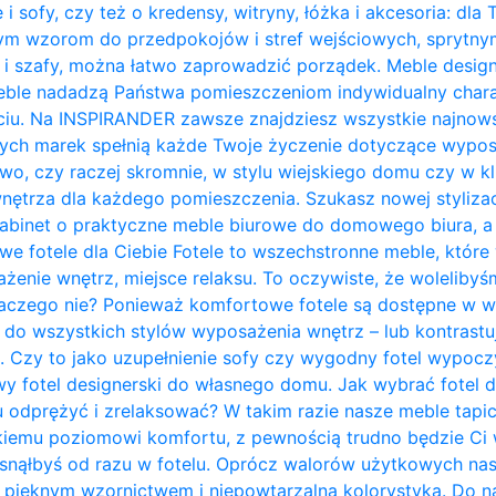
 i sofy, czy też o kredensy, witryny, łóżka i akcesoria: dla
nym wzorom do przedpokojów i stref wejściowych, sprytn
 i szafy, można łatwo zaprowadzić porządek. Meble design
ble nadadzą Państwa pomieszczeniom indywidualny charakt
ciu. Na INSPIRANDER zawsze znajdziesz wszystkie najnows
zych marek spełnią każde Twoje życzenie dotyczące wypos
owo, czy raczej skromnie, w stylu wiejskiego domu czy w kl
trza dla każdego pomieszczenia. Szukasz nowej stylizacji
abinet o praktyczne meble biurowe do domowego biura, a 
owe fotele dla Ciebie Fotele to wszechstronne meble, któ
żenie wnętrz, miejsce relaksu. To oczywiste, że woleliby
laczego nie? Ponieważ komfortowe fotele są dostępne w w
do wszystkich stylów wyposażenia wnętrz – lub kontrastują 
. Czy to jako uzupełnienie sofy czy wygodny fotel wypo
y fotel designerski do własnego domu. Jak wybrać fotel 
u odprężyć i zrelaksować? W takim razie nasze meble tapi
kiemu poziomowi komfortu, z pewnością trudno będzie Ci w
zasnąłbyś od razu w fotelu. Oprócz walorów użytkowych na
pięknym wzornictwem i niepowtarzalną kolorystyką. Do na