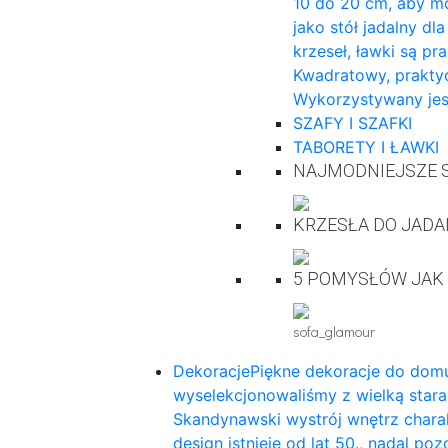
10 do 20 cm, aby mo
jako stół jadalny dl
krzeseł, ławki są pr
Kwadratowy, praktyc
Wykorzystywany jes
SZAFY I SZAFKI
TABORETY I ŁAWKI
NAJMODNIEJSZE S
KRZESŁA DO JADA
5 POMYSŁÓW JAK
sofa_glamour
Dekoracje
Piękne dekoracje do domu
wyselekcjonowaliśmy z wielką star
Skandynawski wystrój wnętrz charak
design istnieje od lat 50., nadal p