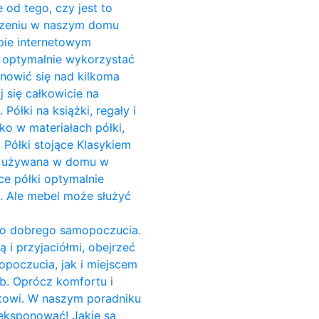
 od tego, czy jest to
zczeniu w naszym domu
pie internetowym
o optymalnie wykorzystać
anowić się nad kilkoma
 się całkowicie na
ółki na książki, regały i
ko w materiałach półki,
 Półki stojące Klasykiem
est używana w domu w
ce półki optymalnie
i. Ale mebel może służyć
do dobrego samopoczucia.
 i przyjaciółmi, obejrzeć
opoczucia, jak i miejscem
b. Oprócz komfortu i
towi. W naszym poradniku
yeksponować! Jakie są