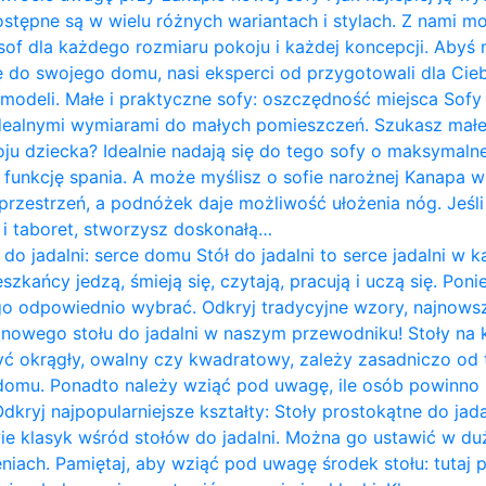
ostępne są w wielu różnych wariantach i stylach. Z nami m
of dla każdego rozmiaru pokoju i każdej koncepcji. Abyś 
do swojego domu, nasi eksperci od przygotowali dla Cieb
 modeli. Małe i praktyczne sofy: oszczędność miejsca Sof
idealnymi wymiarami do małych pomieszczeń. Szukasz mał
ju dziecka? Idealnie nadają się do tego sofy o maksymalne
 funkcję spania. A może myślisz o sofie narożnej Kanapa w k
rzestrzeń, a podnóżek daje możliwość ułożenia nóg. Jeśli 
ę i taboret, stworzysz doskonałą…
 do jadalni: serce domu Stół do jadalni to serce jadalni 
zkańcy jedzą, śmieją się, czytają, pracują i uczą się. Pon
go odpowiednio wybrać. Odkryj tradycyjne wzory, najnows
i nowego stołu do jadalni w naszym przewodniku! Stoły na
yć okrągły, owalny czy kwadratowy, zależy zasadniczo od te
omu. Ponadto należy wziąć pod uwagę, ile osób powinno 
Odkryj najpopularniejsze kształty: Stoły prostokątne do jad
wie klasyk wśród stołów do jadalni. Można go ustawić w du
iach. Pamiętaj, aby wziąć pod uwagę środek stołu: tutaj 