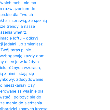
 Twoich mebli nie ma
ym rozwiązaniom do
erskie dla Twoich
er i sprawią, że spełnią
ze trendy, a nasze
ażenia wnętrz.
imacie loftu – odkryj
 jadalni lub zmieniasz
Twój taras pilnie…
re wzbogacają każdy dom:
śmy mieć je w każdym
ielu różnych wzorach,
z nimi i stają się
czynkowy: zdecydowanie
do mieszkania? Czy
cerowane są właśnie dla
stać i położyć się do
sze meble do siedzenia
jbardziej znanych krzeseł