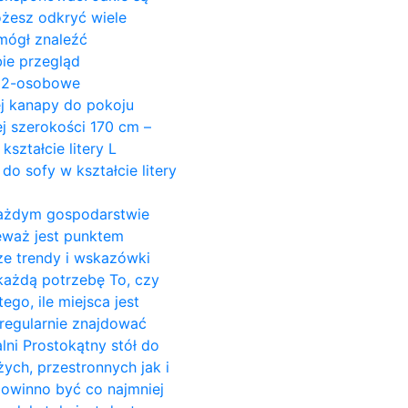
ożesz odkryć wiele
mógł znaleźć
ie przegląd
y 2-osobowe
ej kanapy do pokoju
j szerokości 170 cm –
ształcie litery L
do sofy w kształcie litery
w każdym gospodarstwie
ieważ jest punktem
ze trendy i wskazówki
 każdą potrzebę To, czy
go, ile miejsca jest
regularnie znajdować
alni Prostokątny stół do
żych, przestronnych jak i
powinno być co najmniej