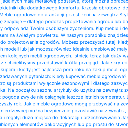
 jadalnych mają metalową podstawę, którą można obracać 
kietniki dla dodatkowego komfortu. Krzesła obrotowe ide
Meble ogrodowe do aranżacji przestrzeni na zewnątrz Styl 
ię znajduje – dlatego podczas projektowania ogrodu lub b
ry odpowiada Twoim osobistym życzeniom. Kup meble i de
zasem na świeżym powietrzu. W naszym poradniku znajdzie
do projektowania ogrodów. Możesz przeczytać tutaj, kie
 modeli lub jak możesz również idealnie umeblować mały t
em kolejnych mebli ogrodowych. Istnieje teraz tak duży w
 że chcielibyśmy przedstawić krótki przegląd. Jakie kryte
kupem i kiedy jest najlepsza pora roku na zakup mebli o
j zadawanych pytaniach: Kiedy kupować meble ogrodowe?
rz są produktami wyłącznie sezonowymi i dlatego zazwycz
ka. Na początku sezonu artykuły do ​​użytku na zewnątrz z
 pogoda zwykle nie osiągnęła jeszcze letnich temperatur
przyszły rok. Jakie meble ogrodowe mogą przebywać na ze
li nierdzewnej można bezpiecznie pozostawić na zewnątrz,
a i regały: dużo miejsca do dekoracji i przechowywania J
bionych elementów dekoracyjnych lub po prostu do stwor