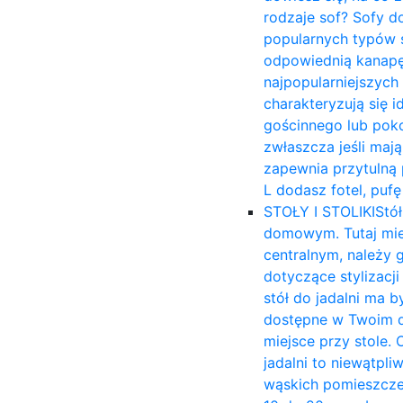
rodzaje sof? Sofy d
popularnych typów s
odpowiednią kanapę 
najpopularniejszych
charakteryzują się 
gościnnego lub poko
zwłaszcza jeśli mają
zapewnia przytulną p
L dodasz fotel, puf
STOŁY I STOLIKI
Stół
domowym. Tutaj mies
centralnym, należy 
dotyczące stylizacj
stół do jadalni ma b
dostępne w Twoim d
miejsce przy stole. 
jadalni to niewątpli
wąskich pomieszczen