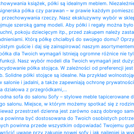
chowywania książek, półki są idealnym meblem. Niezależnie
designerska półka czy parawan – w prawie każdym pomies
do przechowywania rzeczy. Nasz ekskluzywny wybór w skle
jmuje szeroką gamę modeli. Aby półki i regały można był
 kuchni, pokoju dziecięcym itp., przed zakupem należy zast
ieniami. Którą półkę chciałbyś do swojego domu? Oprzyj
istym guście i daj się zainspirować naszym asortymentem. P
półka dla Twoich wymagań Istnieją ogromne różnice nie tyl
i funkcji. Nasz wybór modeli dla Twoich wymagań jest duży:
ecydowanie półka stojąca. W zależności od preferencji j
. Solidne półki stojące są idealne. Na przykład wolnostoją
w salonie i jadalni, a także zapewniają ochronę prywatnośc
nka działowa z przegródkami,…
odna sofa do salonu Sofy – stylowe meble tapicerowane 
go salonu. Miejsce, w którym możemy spotkać się z rodziną
nieważ przestrzeń dzienna jest zarówno oazą dobrego sam
pa powinna być dostosowana do Twoich osobistych potrze
nych powinna przede wszystkim odpowiadać Twojemu gus
zwrócić uwagę przy zakupie nowej sofy i jak najlepiej ją w