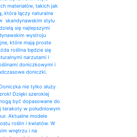
ch materiałów, takich jak
, która łączy naturalne
i w skandynawskim stylu
dzielą się najlepszymi
ndynawskim wystroju
jne, które mają proste
da roślina będzie się
turalnymi narzutami i
ślinami doniczkowymi i
adczasowe doniczki.
Doniczka nie tylko służy
rok! Dzięki szerokiej
e, mogą być dopasowane do
ej terakoty w południowym
our. Aktualne modele
stu roślin i kwiatów. W
im wnętrzu i na