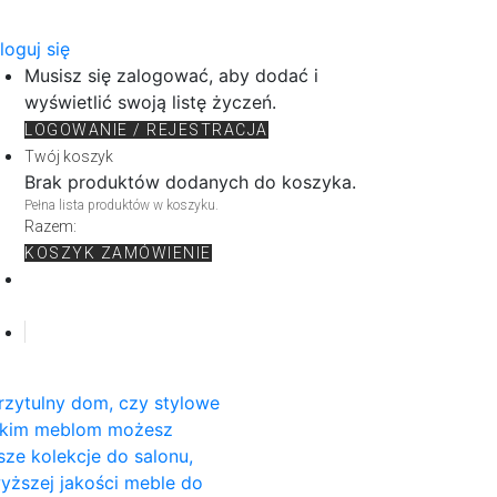
loguj się
Musisz się zalogować, aby dodać i
wyświetlić swoją listę życzeń.
LOGOWANIE / REJESTRACJA
Twój koszyk
Brak produktów dodanych do koszyka.
Pełna lista produktów w koszyku.
Razem:
KOSZYK
ZAMÓWIENIE
rzytulny dom, czy stylowe
rskim meblom możesz
sze kolekcje do salonu,
wyższej jakości meble do