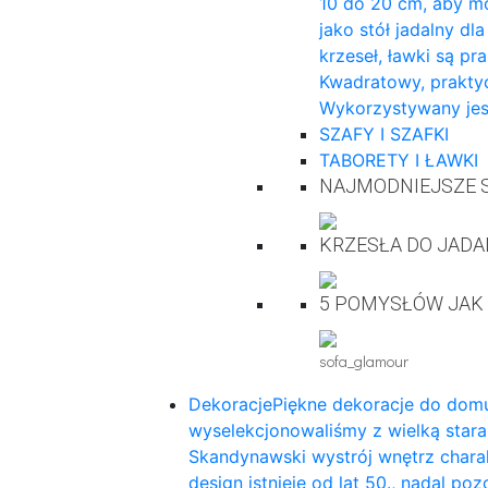
10 do 20 cm, aby mo
jako stół jadalny dl
krzeseł, ławki są pr
Kwadratowy, praktyc
Wykorzystywany jes
SZAFY I SZAFKI
TABORETY I ŁAWKI
NAJMODNIEJSZE S
KRZESŁA DO JADA
5 POMYSŁÓW JAK
sofa_glamour
Dekoracje
Piękne dekoracje do domu
wyselekcjonowaliśmy z wielką star
Skandynawski wystrój wnętrz charak
design istnieje od lat 50., nadal p