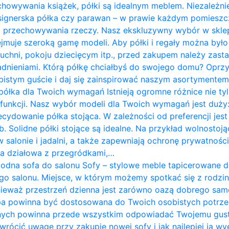
chowywania książek, półki są idealnym meblem. Niezależnie
designerska półka czy parawan – w prawie każdym pomies
do przechowywania rzeczy. Nasz ekskluzywny wybór w skle
jmuje szeroką gamę modeli. Aby półki i regały można był
 kuchni, pokoju dziecięcym itp., przed zakupem należy zast
ieniami. Którą półkę chciałbyś do swojego domu? Oprzyj
istym guście i daj się zainspirować naszym asortymentem. P
półka dla Twoich wymagań Istnieją ogromne różnice nie tyl
i funkcji. Nasz wybór modeli dla Twoich wymagań jest duży:
ecydowanie półka stojąca. W zależności od preferencji j
. Solidne półki stojące są idealne. Na przykład wolnostoją
w salonie i jadalni, a także zapewniają ochronę prywatnośc
nka działowa z przegródkami,…
odna sofa do salonu Sofy – stylowe meble tapicerowane 
go salonu. Miejsce, w którym możemy spotkać się z rodziną
nieważ przestrzeń dzienna jest zarówno oazą dobrego sam
pa powinna być dostosowana do Twoich osobistych potrze
nych powinna przede wszystkim odpowiadać Twojemu gus
zwrócić uwagę przy zakupie nowej sofy i jak najlepiej ją w