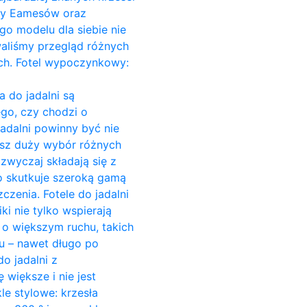
Ray Eamesów oraz
go modelu dla siebie nie
owaliśmy przegląd różnych
ach. Fotel wypoczynkowy:
a do jadalni są
go, czy chodzi o
jadalni powinny być nie
esz duży wybór różnych
azwyczaj składają się z
o skutkuje szeroką gamą
czenia. Fotele do jadalni
ki nie tylko wspierają
c o większym ruchu, takich
su – nawet długo po
o jadalni z
większe i nie jest
e stylowe: krzesła