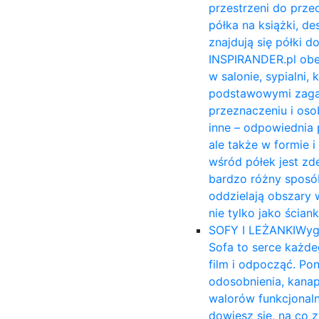
przestrzeni do prze
półka na książki, 
znajdują się półki 
INSPIRANDER.pl obe
w salonie, sypialni,
podstawowymi zagadn
przeznaczeniu i osob
inne – odpowiednia 
ale także w formie 
wśród półek jest zd
bardzo różny sposób
oddzielają obszary 
nie tylko jako ścia
SOFY I LEŻANKI
Wyg
Sofa to serce każde
film i odpocząć. Po
odosobnienia, kana
walorów funkcjonal
dowiesz się, na co 