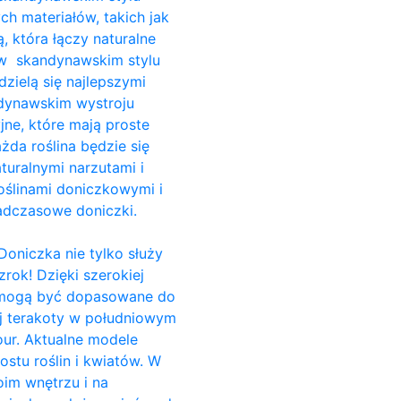
ch materiałów, takich jak
, która łączy naturalne
i w skandynawskim stylu
dzielą się najlepszymi
ndynawskim wystroju
jne, które mają proste
da roślina będzie się
turalnymi narzutami i
ślinami doniczkowymi i
adczasowe doniczki.
Doniczka nie tylko służy
rok! Dzięki szerokiej
e, mogą być dopasowane do
ej terakoty w południowym
our. Aktualne modele
stu roślin i kwiatów. W
im wnętrzu i na