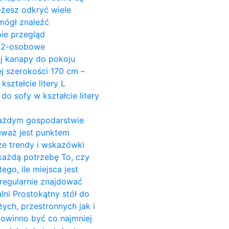
ożesz odkryć wiele
mógł znaleźć
ie przegląd
y 2-osobowe
ej kanapy do pokoju
j szerokości 170 cm –
ształcie litery L
do sofy w kształcie litery
w każdym gospodarstwie
ieważ jest punktem
ze trendy i wskazówki
 każdą potrzebę To, czy
go, ile miejsca jest
regularnie znajdować
alni Prostokątny stół do
żych, przestronnych jak i
powinno być co najmniej