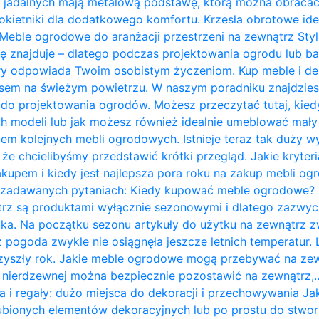
 jadalnych mają metalową podstawę, którą można obracać 
kietniki dla dodatkowego komfortu. Krzesła obrotowe ide
Meble ogrodowe do aranżacji przestrzeni na zewnątrz Styl 
ię znajduje – dlatego podczas projektowania ogrodu lub b
ry odpowiada Twoim osobistym życzeniom. Kup meble i de
zasem na świeżym powietrzu. W naszym poradniku znajdzie
do projektowania ogrodów. Możesz przeczytać tutaj, kie
 modeli lub jak możesz również idealnie umeblować mały t
em kolejnych mebli ogrodowych. Istnieje teraz tak duży w
 że chcielibyśmy przedstawić krótki przegląd. Jakie kryte
kupem i kiedy jest najlepsza pora roku na zakup mebli o
j zadawanych pytaniach: Kiedy kupować meble ogrodowe?
rz są produktami wyłącznie sezonowymi i dlatego zazwycz
ka. Na początku sezonu artykuły do ​​użytku na zewnątrz z
 pogoda zwykle nie osiągnęła jeszcze letnich temperatur
przyszły rok. Jakie meble ogrodowe mogą przebywać na ze
li nierdzewnej można bezpiecznie pozostawić na zewnątrz,
a i regały: dużo miejsca do dekoracji i przechowywania J
bionych elementów dekoracyjnych lub po prostu do stwor