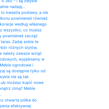
o 360 ° i są zwykle
alnie nadają…
to kwestia postawy, a nie
alkonu powinieneś również
koracje według własnego
sz wszystko, co musisz
dy powinieneś zacząć
aras. Zadaj sobie te
ybór różnych stylów,
ria należy zawsze wziąć
grodowych, wyjaśniamy w
 Meble ogrodowe i
aj są dostępne tylko od
wykle nie są tak
. Lub możesz kupić nowe
wnątrz zimą? Meble
…
ako otwarta półka do
zenia efektywnej