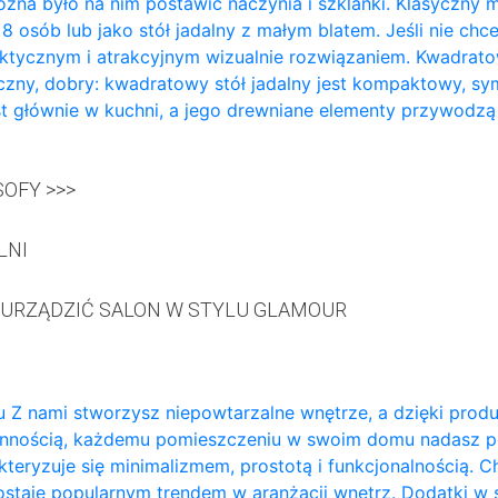
żna było na nim postawić naczynia i szklanki. Klasyczny m
a 8 osób lub jako stół jadalny z małym blatem. Jeśli nie ch
aktycznym i atrakcyjnym wizualnie rozwiązaniem. Kwadratowy
zny, dobry: kwadratowy stół jadalny jest kompaktowy, sy
t głównie w kuchni, a jego drewniane elementy przywodzą
OFY >>>
LNI
 URZĄDZIĆ SALON W STYLU GLAMOUR
 Z nami stworzysz niepowtarzalne wnętrze, a dzięki prod
annością, każdemu pomieszczeniu w swoim domu nadasz p
teryzuje się minimalizmem, prostotą i funkcjonalnością. 
ozostaje popularnym trendem w aranżacji wnętrz. Dodatki w