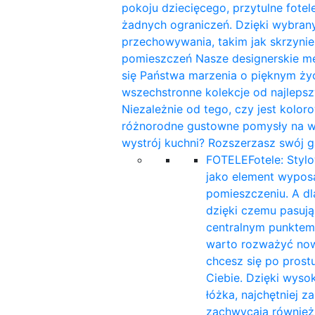
pokoju dziecięcego, przytulne fotele
żadnych ograniczeń. Dzięki wybra
przechowywania, takim jak skrzynie
pomieszczeń Nasze designerskie me
się Państwa marzenia o pięknym ży
wszechstronne kolekcje od najleps
Niezależnie od tego, czy jest kolor
różnorodne gustowne pomysły na wnę
wystrój kuchni? Rozszerzasz swój g
FOTELE
Fotele: Styl
jako element wyposa
pomieszczeniu. A d
dzięki czemu pasują 
centralnym punktem
warto rozważyć now
chcesz się po prost
Ciebie. Dzięki wyso
łóżka, najchętniej 
zachwycają również 