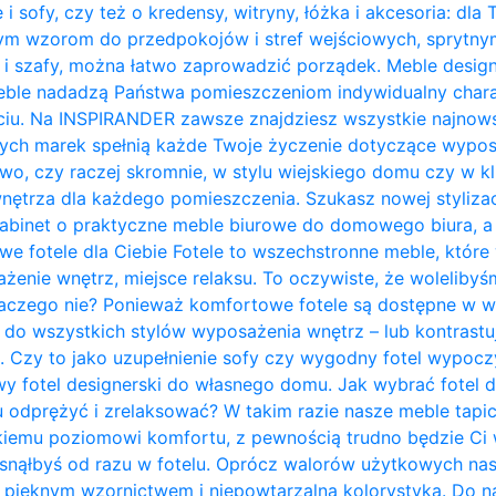
 i sofy, czy też o kredensy, witryny, łóżka i akcesoria: dla
nym wzorom do przedpokojów i stref wejściowych, sprytn
 i szafy, można łatwo zaprowadzić porządek. Meble design
ble nadadzą Państwa pomieszczeniom indywidualny charakt
ciu. Na INSPIRANDER zawsze znajdziesz wszystkie najnows
zych marek spełnią każde Twoje życzenie dotyczące wypos
owo, czy raczej skromnie, w stylu wiejskiego domu czy w kl
trza dla każdego pomieszczenia. Szukasz nowej stylizacji
abinet o praktyczne meble biurowe do domowego biura, a 
owe fotele dla Ciebie Fotele to wszechstronne meble, któ
żenie wnętrz, miejsce relaksu. To oczywiste, że woleliby
laczego nie? Ponieważ komfortowe fotele są dostępne w w
do wszystkich stylów wyposażenia wnętrz – lub kontrastują 
. Czy to jako uzupełnienie sofy czy wygodny fotel wypo
y fotel designerski do własnego domu. Jak wybrać fotel 
u odprężyć i zrelaksować? W takim razie nasze meble tapi
kiemu poziomowi komfortu, z pewnością trudno będzie Ci w
zasnąłbyś od razu w fotelu. Oprócz walorów użytkowych na
pięknym wzornictwem i niepowtarzalną kolorystyką. Do na