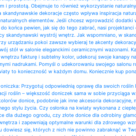
m i prostotą. Obejmuje to również wykorzystanie naturalny
a skandynawskie dekoracje często wpływa inspiracja naturą
ie naturalnych elementów. Jeśli chcesz wprowadzić dodatk
eś do końca pewien, jak się do tego zabrać, nasi projektanci 
ący skandynawski wystrój wnętrz. Jak wspomniano, w ska
przy urządzaniu pokoi zawsze wybieraj te akcenty dekoracy
ój stół w salonie eleganckimi ceramicznymi wazonami. Każ
nętrzu fakturę i subtelny kolor, udekoruj swoje kanapy na
ymi nadrukami. Pomyśl o udekorowaniu swojego salonu ro
wiaty to konieczność w każdym domu. Koniecznie kup pon
oniczka: Przygotuj odpowiednią oprawę dla swoich roślin 
acji roślin – większość doniczek sama w sobie przyciąga wz
kolorów donice, podobnie jak inne akcesoria dekoracyjn
ego stylu życia. Czy osłonka na kwiaty wykonana z ciepł
ce dla dużego ogrodu, czy złote donice dla odrobiny glam
 wnętrza i zapewniają optymalne warunki dla zdrowego wzro
dowiesz się, których z nich nie powinno zabraknąć w Two