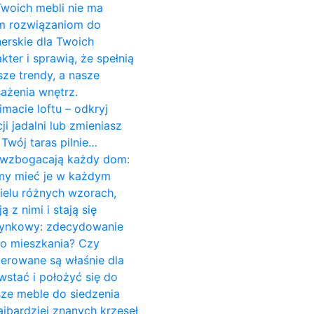
 Twoich mebli nie ma
ym rozwiązaniom do
erskie dla Twoich
er i sprawią, że spełnią
ze trendy, a nasze
ażenia wnętrz.
imacie loftu – odkryj
 jadalni lub zmieniasz
Twój taras pilnie…
re wzbogacają każdy dom:
śmy mieć je w każdym
ielu różnych wzorach,
z nimi i stają się
czynkowy: zdecydowanie
do mieszkania? Czy
cerowane są właśnie dla
stać i położyć się do
sze meble do siedzenia
jbardziej znanych krzeseł