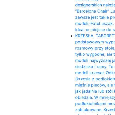
designerskich należ
“Barcelona Chair” L
zawsze jest takie p
modeli: Fotel uszak
Idealne miejsce do 
KRZESŁA, TABORET
podstawowym wyposa
rozmowy przy stole,
tylko wygodne, ale 
modeli najwyższej ja
siedziska i ramy. T
modeli krzeseł. Odk
(krzesła z podłokiet
mięśnie pleców, ale 
jak jadalnia lub stó
obiedzie. W mniejsz
podłokietnikami moż
zablokowane. Krzesł