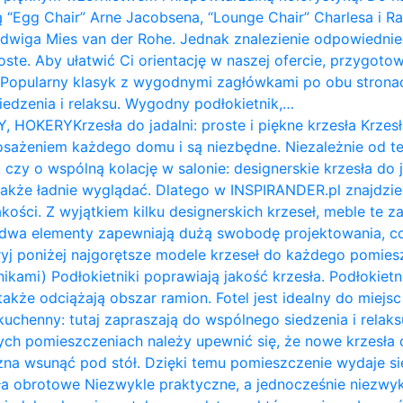
ą “Egg Chair” Arne Jacobsena, “Lounge Chair” Charlesa i 
udwiga Mies van der Rohe. Jednak znalezienie odpowiednie
roste. Aby ułatwić Ci orientację w naszej ofercie, przygot
: Popularny klasyk z wygodnymi zagłówkami po obu stron
siedzenia i relaksu. Wygodny podłokietnik,…
Y, HOKERY
Krzesła do jadalni: proste i piękne krzesła Krzesł
żeniem każdego domu i są niezbędne. Niezależnie od te
 czy o wspólną kolację w salonie: designerskie krzesła do 
także ładnie wyglądać. Dlatego w INSPIRANDER.pl znajdzi
kości. Z wyjątkiem kilku designerskich krzeseł, meble te z
e dwa elementy zapewniają dużą swobodę projektowania, c
ryj poniżej najgorętsze modele krzeseł do każdego pomiesz
nikami) Podłokietniki poprawiają jakość krzesła. Podłokietni
także odciążają obszar ramion. ​Fotel jest idealny do miejs
ł kuchenny: tutaj zapraszają do wspólnego siedzenia i relak
ych pomieszczeniach należy upewnić się, że nowe krzesła d
na wsunąć pod stół. Dzięki temu pomieszczenie wydaje się 
a obrotowe Niezwykle praktyczne, a jednocześnie niezwykl