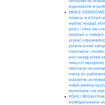
obrotowe do stołów
wyposażone w podło
MEBLE OGRODOWE
miejsca, w którym s
wybrać wygląd, któ
gustu i ciesz się c
wiedzieć o meblach 
szukać odpowiednich
pytania przed zakup
materiałów i modeli,
pod uwagę przed za
naszych najczęście
dekoracje na zewnąt
marca do październi
popularne, ponieważ
meble jesienią na 
aluminiowe i ze sta
PÓŁKI I REGAŁY
Półk
wyeksponowania ulu