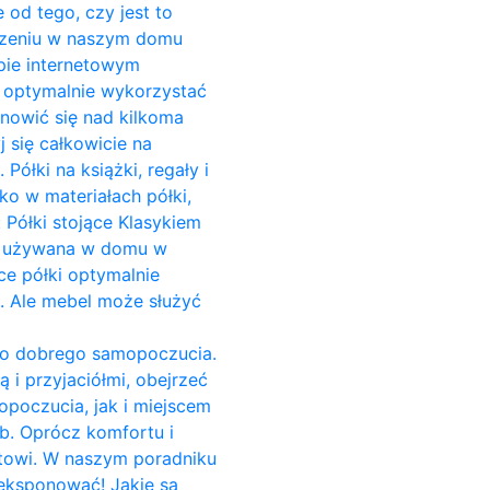
 od tego, czy jest to
zczeniu w naszym domu
pie internetowym
o optymalnie wykorzystać
anowić się nad kilkoma
 się całkowicie na
ółki na książki, regały i
ko w materiałach półki,
 Półki stojące Klasykiem
est używana w domu w
ce półki optymalnie
i. Ale mebel może służyć
do dobrego samopoczucia.
 i przyjaciółmi, obejrzeć
opoczucia, jak i miejscem
b. Oprócz komfortu i
towi. W naszym poradniku
yeksponować! Jakie są