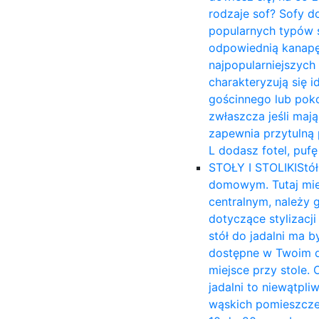
rodzaje sof? Sofy d
popularnych typów s
odpowiednią kanapę 
najpopularniejszych
charakteryzują się 
gościnnego lub poko
zwłaszcza jeśli mają
zapewnia przytulną p
L dodasz fotel, puf
STOŁY I STOLIKI
Stół
domowym. Tutaj mies
centralnym, należy 
dotyczące stylizacj
stół do jadalni ma b
dostępne w Twoim d
miejsce przy stole. 
jadalni to niewątpli
wąskich pomieszczen