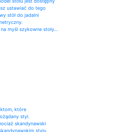
odel stołu jest dostępny
cesz ustawiać do tego
 stół do ​​jadalni
metryczny.
 na myśl szykowne stoły…
uktom, które
ożądany styl.
Chociaż skandynawski
 skandynawskim stylu