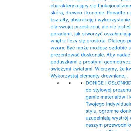
charakteryzujący się funkcjonalizme
skóra, drewno i konopie. Ponadto n
kształty, abstrakcję i wykorzystan
dla swojej przestrzeni, ale nie jest
poradami, jak stworzyć oszałamiaj
wnętrz liczy się prostota. Dlatego 
wzory. Być może możesz ozdobić sw
prezentować doskonale. Aby nadać w
poduszkami z prostymi geometryczn
świeżymi kwiatami. Wierzymy, że k
Wykorzystaj elementy drewniane…
DONICE I OSŁONKI
D
do stylowej prezent
gamie materiałów i 
Twojego indywidualn
stylu, ogromne doni
uzupełniają wystrój
naszym przewodniku 