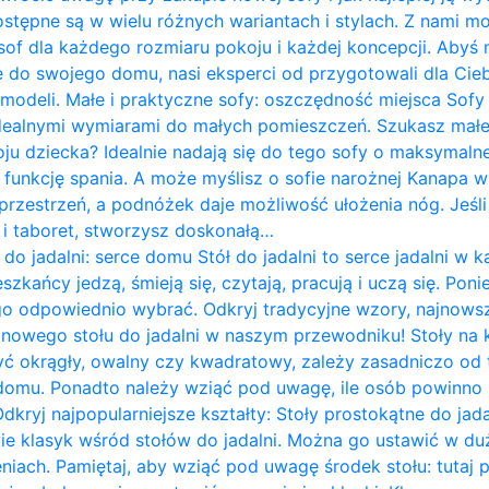
ostępne są w wielu różnych wariantach i stylach. Z nami m
of dla każdego rozmiaru pokoju i każdej koncepcji. Abyś 
do swojego domu, nasi eksperci od przygotowali dla Cieb
 modeli. Małe i praktyczne sofy: oszczędność miejsca Sof
idealnymi wymiarami do małych pomieszczeń. Szukasz mał
ju dziecka? Idealnie nadają się do tego sofy o maksymalne
 funkcję spania. A może myślisz o sofie narożnej Kanapa w k
rzestrzeń, a podnóżek daje możliwość ułożenia nóg. Jeśli 
ę i taboret, stworzysz doskonałą…
 do jadalni: serce domu Stół do jadalni to serce jadalni 
zkańcy jedzą, śmieją się, czytają, pracują i uczą się. Pon
go odpowiednio wybrać. Odkryj tradycyjne wzory, najnows
i nowego stołu do jadalni w naszym przewodniku! Stoły na
yć okrągły, owalny czy kwadratowy, zależy zasadniczo od te
omu. Ponadto należy wziąć pod uwagę, ile osób powinno 
Odkryj najpopularniejsze kształty: Stoły prostokątne do jad
wie klasyk wśród stołów do jadalni. Można go ustawić w du
iach. Pamiętaj, aby wziąć pod uwagę środek stołu: tutaj 