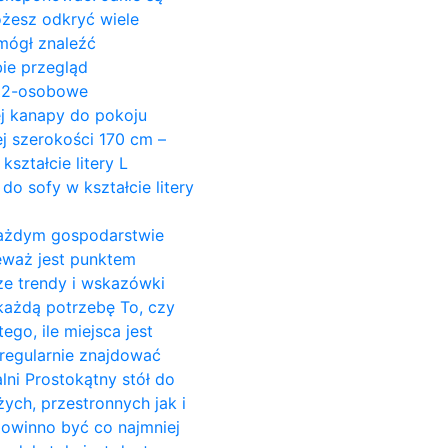
ożesz odkryć wiele
mógł znaleźć
ie przegląd
y 2-osobowe
ej kanapy do pokoju
j szerokości 170 cm –
ształcie litery L
do sofy w kształcie litery
w każdym gospodarstwie
ieważ jest punktem
ze trendy i wskazówki
 każdą potrzebę To, czy
go, ile miejsca jest
regularnie znajdować
alni Prostokątny stół do
żych, przestronnych jak i
powinno być co najmniej