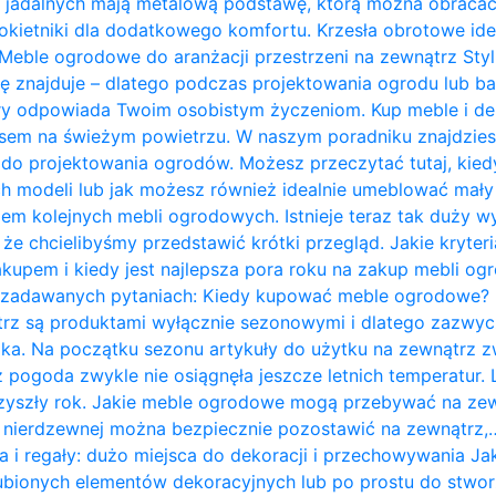
 jadalnych mają metalową podstawę, którą można obracać 
kietniki dla dodatkowego komfortu. Krzesła obrotowe ide
Meble ogrodowe do aranżacji przestrzeni na zewnątrz Styl 
ię znajduje – dlatego podczas projektowania ogrodu lub b
ry odpowiada Twoim osobistym życzeniom. Kup meble i de
zasem na świeżym powietrzu. W naszym poradniku znajdzie
do projektowania ogrodów. Możesz przeczytać tutaj, kie
 modeli lub jak możesz również idealnie umeblować mały t
em kolejnych mebli ogrodowych. Istnieje teraz tak duży w
 że chcielibyśmy przedstawić krótki przegląd. Jakie kryte
kupem i kiedy jest najlepsza pora roku na zakup mebli o
j zadawanych pytaniach: Kiedy kupować meble ogrodowe?
rz są produktami wyłącznie sezonowymi i dlatego zazwycz
ka. Na początku sezonu artykuły do ​​użytku na zewnątrz z
 pogoda zwykle nie osiągnęła jeszcze letnich temperatur
przyszły rok. Jakie meble ogrodowe mogą przebywać na ze
li nierdzewnej można bezpiecznie pozostawić na zewnątrz,
a i regały: dużo miejsca do dekoracji i przechowywania J
bionych elementów dekoracyjnych lub po prostu do stwor