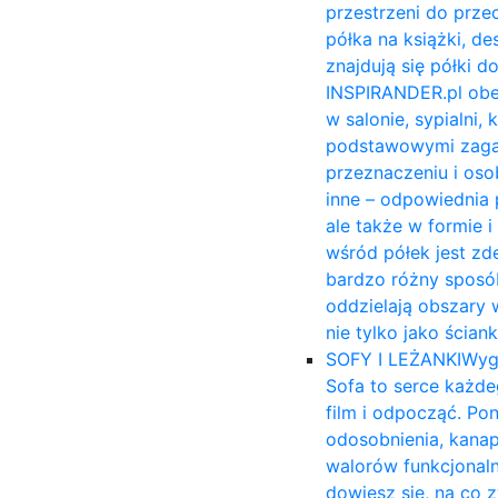
przestrzeni do prze
półka na książki, 
znajdują się półki 
INSPIRANDER.pl obe
w salonie, sypialni,
podstawowymi zagadn
przeznaczeniu i osob
inne – odpowiednia 
ale także w formie 
wśród półek jest zd
bardzo różny sposób
oddzielają obszary 
nie tylko jako ścia
SOFY I LEŻANKI
Wyg
Sofa to serce każde
film i odpocząć. Po
odosobnienia, kana
walorów funkcjonal
dowiesz się, na co 