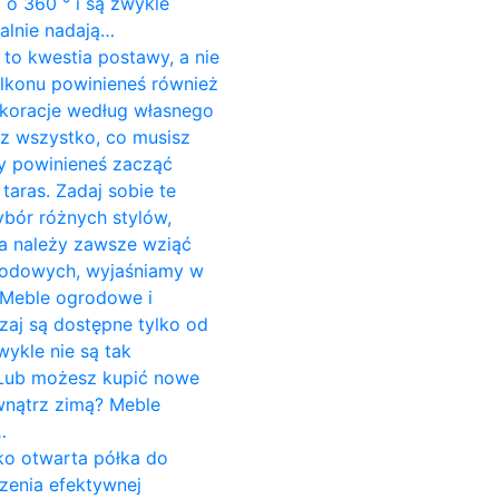
o 360 ° i są zwykle
alnie nadają…
to kwestia postawy, a nie
alkonu powinieneś również
koracje według własnego
sz wszystko, co musisz
dy powinieneś zacząć
aras. Zadaj sobie te
ybór różnych stylów,
ria należy zawsze wziąć
grodowych, wyjaśniamy w
 Meble ogrodowe i
aj są dostępne tylko od
wykle nie są tak
. Lub możesz kupić nowe
wnątrz zimą? Meble
…
ako otwarta półka do
zenia efektywnej