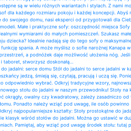
ostępne są w wielu różnych wariantach i stylach. Z nami m
of dla każdego rozmiaru pokoju i każdej koncepcji. Abyś 
do swojego domu, nasi eksperci od przygotowali dla Cieb
 modeli. Małe i praktyczne sofy: oszczędność miejsca Sof
idealnymi wymiarami do małych pomieszczeń. Szukasz mał
ju dziecka? Idealnie nadają się do tego sofy o maksymalne
 funkcję spania. A może myślisz o sofie narożnej Kanapa w k
rzestrzeń, a podnóżek daje możliwość ułożenia nóg. Jeśli 
ę i taboret, stworzysz doskonałą…
 do jadalni: serce domu Stół do jadalni to serce jadalni 
zkańcy jedzą, śmieją się, czytają, pracują i uczą się. Pon
go odpowiednio wybrać. Odkryj tradycyjne wzory, najnows
i nowego stołu do jadalni w naszym przewodniku! Stoły na
yć okrągły, owalny czy kwadratowy, zależy zasadniczo od te
omu. Ponadto należy wziąć pod uwagę, ile osób powinno 
Odkryj najpopularniejsze kształty: Stoły prostokątne do jad
wie klasyk wśród stołów do jadalni. Można go ustawić w du
iach. Pamiętaj, aby wziąć pod uwagę środek stołu: tutaj 