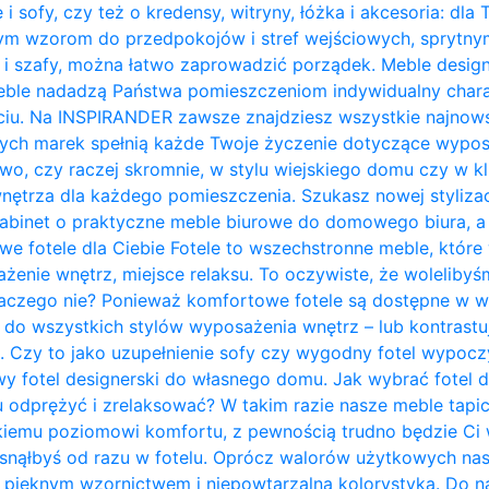
 i sofy, czy też o kredensy, witryny, łóżka i akcesoria: dla
nym wzorom do przedpokojów i stref wejściowych, sprytn
 i szafy, można łatwo zaprowadzić porządek. Meble design
ble nadadzą Państwa pomieszczeniom indywidualny charakt
ciu. Na INSPIRANDER zawsze znajdziesz wszystkie najnows
zych marek spełnią każde Twoje życzenie dotyczące wypos
owo, czy raczej skromnie, w stylu wiejskiego domu czy w kl
trza dla każdego pomieszczenia. Szukasz nowej stylizacji
abinet o praktyczne meble biurowe do domowego biura, a 
owe fotele dla Ciebie Fotele to wszechstronne meble, któ
żenie wnętrz, miejsce relaksu. To oczywiste, że woleliby
laczego nie? Ponieważ komfortowe fotele są dostępne w w
do wszystkich stylów wyposażenia wnętrz – lub kontrastują 
. Czy to jako uzupełnienie sofy czy wygodny fotel wypo
y fotel designerski do własnego domu. Jak wybrać fotel 
u odprężyć i zrelaksować? W takim razie nasze meble tapi
kiemu poziomowi komfortu, z pewnością trudno będzie Ci w
zasnąłbyś od razu w fotelu. Oprócz walorów użytkowych na
pięknym wzornictwem i niepowtarzalną kolorystyką. Do na