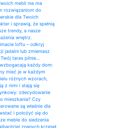
 Twoich mebli nie ma
ym rozwiązaniom do
erskie dla Twoich
er i sprawią, że spełnią
ze trendy, a nasze
ażenia wnętrz.
imacie loftu – odkryj
 jadalni lub zmieniasz
Twój taras pilnie…
re wzbogacają każdy dom:
śmy mieć je w każdym
ielu różnych wzorach,
z nimi i stają się
czynkowy: zdecydowanie
do mieszkania? Czy
cerowane są właśnie dla
stać i położyć się do
sze meble do siedzenia
jbardziej znanych krzeseł