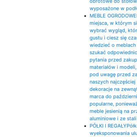
obrotowe do stołów
wyposażone w podło
MEBLE OGRODOWE
miejsca, w którym s
wybrać wygląd, któ
gustu i ciesz się c
wiedzieć o meblach 
szukać odpowiednich
pytania przed zakup
materiałów i modeli,
pod uwagę przed za
naszych najczęście
dekoracje na zewnąt
marca do październi
popularne, ponieważ
meble jesienią na 
aluminiowe i ze sta
PÓŁKI I REGAŁY
Półk
wyeksponowania ulu