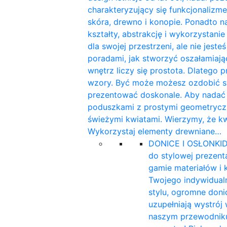
charakteryzujący się funkcjonalizme
skóra, drewno i konopie. Ponadto n
kształty, abstrakcję i wykorzystan
dla swojej przestrzeni, ale nie jest
poradami, jak stworzyć oszałamiaj
wnętrz liczy się prostota. Dlatego 
wzory. Być może możesz ozdobić sw
prezentować doskonale. Aby nadać w
poduszkami z prostymi geometryczn
świeżymi kwiatami. Wierzymy, że k
Wykorzystaj elementy drewniane…
DONICE I OSŁONKI
D
do stylowej prezent
gamie materiałów i 
Twojego indywidualn
stylu, ogromne doni
uzupełniają wystrój
naszym przewodniku 