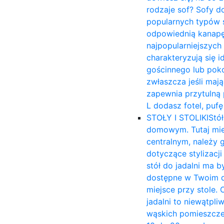
rodzaje sof? Sofy d
popularnych typów s
odpowiednią kanapę 
najpopularniejszych
charakteryzują się 
gościnnego lub poko
zwłaszcza jeśli mają
zapewnia przytulną p
L dodasz fotel, puf
STOŁY I STOLIKI
Stół
domowym. Tutaj mies
centralnym, należy 
dotyczące stylizacj
stół do jadalni ma b
dostępne w Twoim d
miejsce przy stole. 
jadalni to niewątpli
wąskich pomieszczen