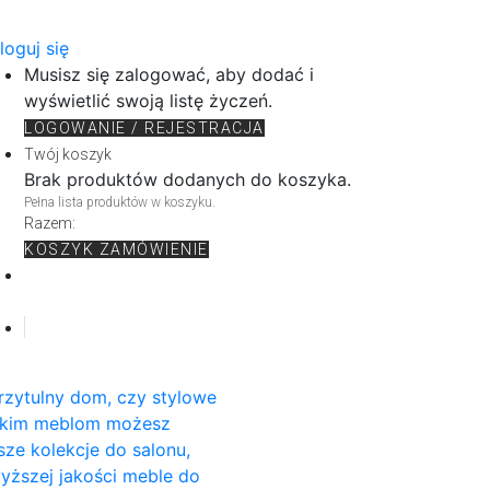
loguj się
Musisz się zalogować, aby dodać i
wyświetlić swoją listę życzeń.
LOGOWANIE / REJESTRACJA
Twój koszyk
Brak produktów dodanych do koszyka.
Pełna lista produktów w koszyku.
Razem:
KOSZYK
ZAMÓWIENIE
rzytulny dom, czy stylowe
rskim meblom możesz
sze kolekcje do salonu,
wyższej jakości meble do