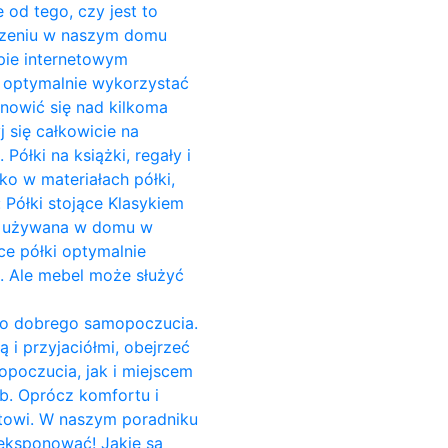
 od tego, czy jest to
zczeniu w naszym domu
pie internetowym
o optymalnie wykorzystać
anowić się nad kilkoma
 się całkowicie na
ółki na książki, regały i
ko w materiałach półki,
 Półki stojące Klasykiem
est używana w domu w
ce półki optymalnie
i. Ale mebel może służyć
do dobrego samopoczucia.
 i przyjaciółmi, obejrzeć
opoczucia, jak i miejscem
b. Oprócz komfortu i
towi. W naszym poradniku
yeksponować! Jakie są