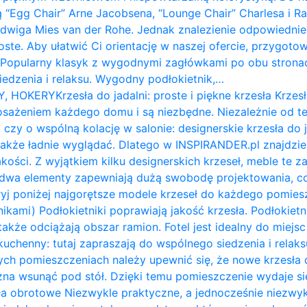
ą “Egg Chair” Arne Jacobsena, “Lounge Chair” Charlesa i 
udwiga Mies van der Rohe. Jednak znalezienie odpowiednie
roste. Aby ułatwić Ci orientację w naszej ofercie, przygot
: Popularny klasyk z wygodnymi zagłówkami po obu stron
siedzenia i relaksu. Wygodny podłokietnik,…
Y, HOKERY
Krzesła do jadalni: proste i piękne krzesła Krzesł
żeniem każdego domu i są niezbędne. Niezależnie od te
 czy o wspólną kolację w salonie: designerskie krzesła do 
także ładnie wyglądać. Dlatego w INSPIRANDER.pl znajdzi
kości. Z wyjątkiem kilku designerskich krzeseł, meble te z
e dwa elementy zapewniają dużą swobodę projektowania, c
ryj poniżej najgorętsze modele krzeseł do każdego pomiesz
nikami) Podłokietniki poprawiają jakość krzesła. Podłokietni
także odciążają obszar ramion. ​Fotel jest idealny do miejs
ł kuchenny: tutaj zapraszają do wspólnego siedzenia i relak
ych pomieszczeniach należy upewnić się, że nowe krzesła d
na wsunąć pod stół. Dzięki temu pomieszczenie wydaje się 
a obrotowe Niezwykle praktyczne, a jednocześnie niezwykl