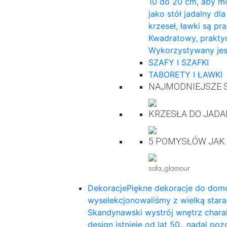
10 do 20 cm, aby mo
jako stół jadalny dl
krzeseł, ławki są pr
Kwadratowy, praktyc
Wykorzystywany jes
SZAFY I SZAFKI
TABORETY I ŁAWKI
NAJMODNIEJSZE S
KRZESŁA DO JADA
5 POMYSŁÓW JAK
sofa_glamour
Dekoracje
Piękne dekoracje do domu
wyselekcjonowaliśmy z wielką star
Skandynawski wystrój wnętrz charak
design istnieje od lat 50., nadal p