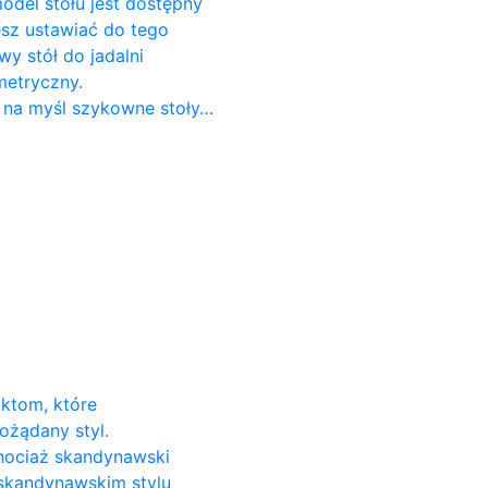
odel stołu jest dostępny
cesz ustawiać do tego
 stół do ​​jadalni
metryczny.
 na myśl szykowne stoły…
uktom, które
ożądany styl.
Chociaż skandynawski
 skandynawskim stylu