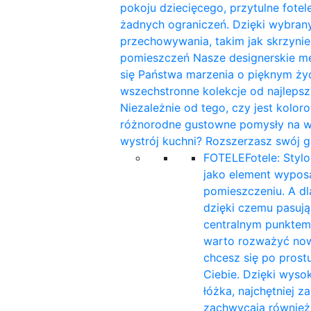
pokoju dziecięcego, przytulne fotele
żadnych ograniczeń. Dzięki wybra
przechowywania, takim jak skrzynie
pomieszczeń Nasze designerskie me
się Państwa marzenia o pięknym ży
wszechstronne kolekcje od najleps
Niezależnie od tego, czy jest kolor
różnorodne gustowne pomysły na wnę
wystrój kuchni? Rozszerzasz swój g
FOTELE
Fotele: Styl
jako element wyposa
pomieszczeniu. A d
dzięki czemu pasują 
centralnym punktem
warto rozważyć now
chcesz się po prost
Ciebie. Dzięki wyso
łóżka, najchętniej 
zachwycają również 