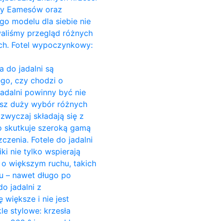
Ray Eamesów oraz
go modelu dla siebie nie
owaliśmy przegląd różnych
ach. Fotel wypoczynkowy:
a do jadalni są
go, czy chodzi o
jadalni powinny być nie
esz duży wybór różnych
azwyczaj składają się z
o skutkuje szeroką gamą
czenia. Fotele do jadalni
ki nie tylko wspierają
c o większym ruchu, takich
su – nawet długo po
o jadalni z
większe i nie jest
e stylowe: krzesła