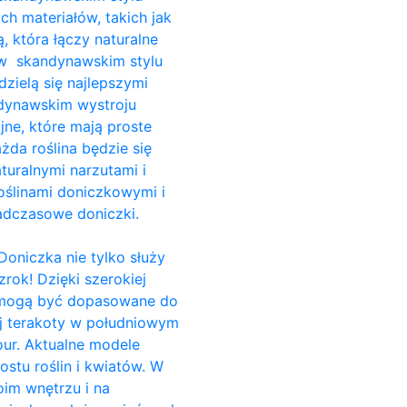
ch materiałów, takich jak
, która łączy naturalne
i w skandynawskim stylu
dzielą się najlepszymi
ndynawskim wystroju
jne, które mają proste
da roślina będzie się
turalnymi narzutami i
ślinami doniczkowymi i
adczasowe doniczki.
Doniczka nie tylko służy
rok! Dzięki szerokiej
e, mogą być dopasowane do
ej terakoty w południowym
our. Aktualne modele
stu roślin i kwiatów. W
im wnętrzu i na