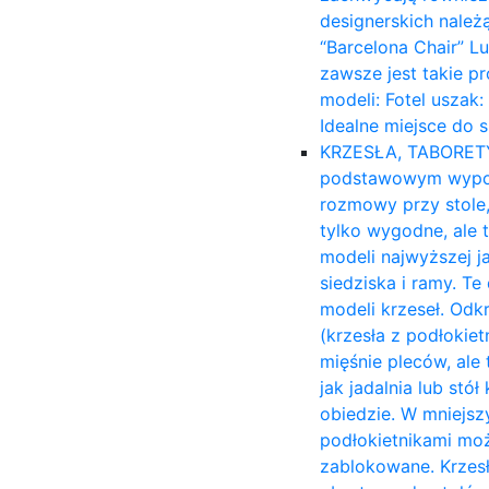
designerskich należ
“Barcelona Chair” L
zawsze jest takie p
modeli: Fotel uszak
Idealne miejsce do 
KRZESŁA, TABORET
podstawowym wyposa
rozmowy przy stole,
tylko wygodne, ale 
modeli najwyższej ja
siedziska i ramy. T
modeli krzeseł. Odk
(krzesła z podłokiet
mięśnie pleców, ale 
jak jadalnia lub stó
obiedzie. W mniejsz
podłokietnikami moż
zablokowane. Krzesł