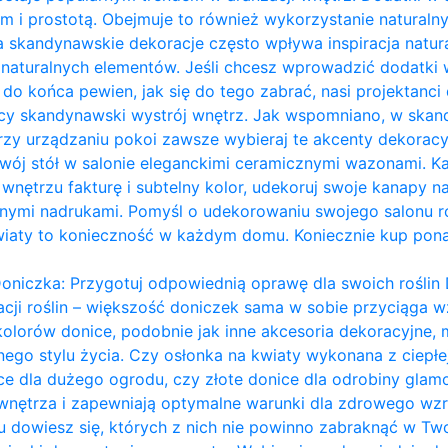
m i prostotą. Obejmuje to również wykorzystanie naturalny
a skandynawskie dekoracje często wpływa inspiracja naturą
ie naturalnych elementów. Jeśli chcesz wprowadzić dodatk
eś do końca pewien, jak się do tego zabrać, nasi projektanci 
ący skandynawski wystrój wnętrz. Jak wspomniano, w ska
przy urządzaniu pokoi zawsze wybieraj te akcenty dekoracy
ój stół w salonie eleganckimi ceramicznymi wazonami. Każ
nętrzu fakturę i subtelny kolor, udekoruj swoje kanapy na
ymi nadrukami. Pomyśl o udekorowaniu swojego salonu ro
wiaty to konieczność w każdym domu. Koniecznie kup pon
oniczka: Przygotuj odpowiednią oprawę dla swoich roślin 
acji roślin – większość doniczek sama w sobie przyciąga wz
kolorów donice, podobnie jak inne akcesoria dekoracyjn
ego stylu życia. Czy osłonka na kwiaty wykonana z ciepł
ce dla dużego ogrodu, czy złote donice dla odrobiny glam
 wnętrza i zapewniają optymalne warunki dla zdrowego wzro
dowiesz się, których z nich nie powinno zabraknąć w Two