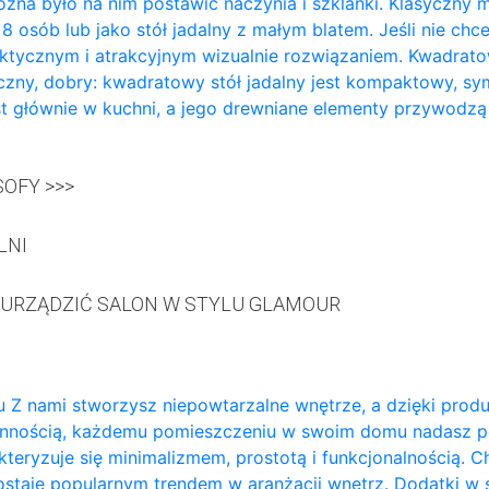
żna było na nim postawić naczynia i szklanki. Klasyczny m
a 8 osób lub jako stół jadalny z małym blatem. Jeśli nie ch
aktycznym i atrakcyjnym wizualnie rozwiązaniem. Kwadratowy
zny, dobry: kwadratowy stół jadalny jest kompaktowy, sy
t głównie w kuchni, a jego drewniane elementy przywodzą
OFY >>>
LNI
 URZĄDZIĆ SALON W STYLU GLAMOUR
 Z nami stworzysz niepowtarzalne wnętrze, a dzięki prod
annością, każdemu pomieszczeniu w swoim domu nadasz p
teryzuje się minimalizmem, prostotą i funkcjonalnością. 
ozostaje popularnym trendem w aranżacji wnętrz. Dodatki w