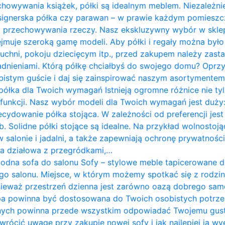
chowywania książek, półki są idealnym meblem. Niezależnie
designerska półka czy parawan – w prawie każdym pomies
do przechowywania rzeczy. Nasz ekskluzywny wybór w skle
jmuje szeroką gamę modeli. Aby półki i regały można był
 kuchni, pokoju dziecięcym itp., przed zakupem należy zast
ieniami. Którą półkę chciałbyś do swojego domu? Oprzyj
istym guście i daj się zainspirować naszym asortymentem. P
półka dla Twoich wymagań Istnieją ogromne różnice nie tyl
i funkcji. Nasz wybór modeli dla Twoich wymagań jest duży:
ecydowanie półka stojąca. W zależności od preferencji j
. Solidne półki stojące są idealne. Na przykład wolnostoją
w salonie i jadalni, a także zapewniają ochronę prywatnośc
nka działowa z przegródkami,…
odna sofa do salonu Sofy – stylowe meble tapicerowane 
go salonu. Miejsce, w którym możemy spotkać się z rodziną
nieważ przestrzeń dzienna jest zarówno oazą dobrego sam
pa powinna być dostosowana do Twoich osobistych potrze
nych powinna przede wszystkim odpowiadać Twojemu gus
zwrócić uwagę przy zakupie nowej sofy i jak najlepiej ją w