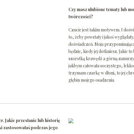
Czy masz ulubione tematy lub mot
twórczości?
Czucie jest takim motywem. I dośw
to, żeby powstały i jakoś wyglądał
doświadczeń. Moja przypominająca 
będzie, kiedy jej dotkniesz. Jakie t
szorstką krawędź a górną zanurzysz 
jakbym całowała soczystego, lekko 
trzymam czarkę w dłoni, to jej chr
głębin mojego osadzenia.
 Jakie przesłanie lub historię
iki zastosowałaś podczas jego