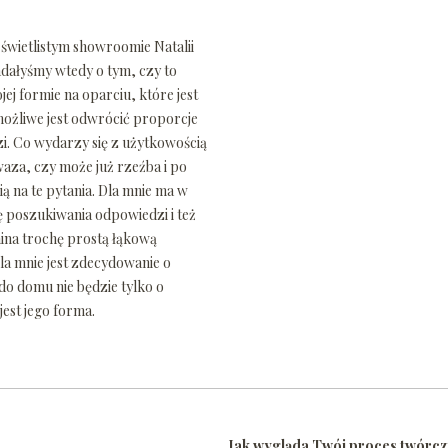
 świetlistym showroomie Natalii
adałyśmy wtedy o tym, czy to
jej formie na oparciu, które jest
 możliwe jest odwrócić proporcje
i. Co wydarzy się z użytkowością
waza, czy może już rzeźba i po
ią na te pytania. Dla mnie ma w
 poszukiwania odpowiedzi i też
ina trochę prostą łąkową
la mnie jest zdecydowanie o
 do domu nie będzie tylko o
jest jego forma.
Jak wygląda Twój proces twórc