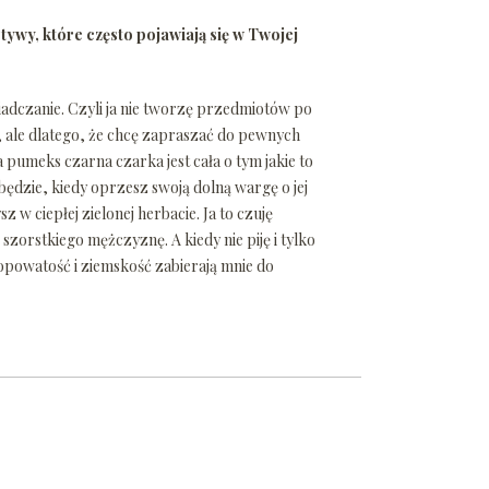
ywy, które często pojawiają się w Twojej
iadczanie. Czyli ja nie tworzę przedmiotów po
y, ale dlatego, że chcę zapraszać do pewnych
pumeks czarna czarka jest cała o tym jakie to
o będzie, kiedy oprzesz swoją dolną wargę o jej
w ciepłej zielonej herbacie. Ja to czuję
szorstkiego mężczyznę. A kiedy nie piję i tylko
opowatość i ziemskość zabierają mnie do