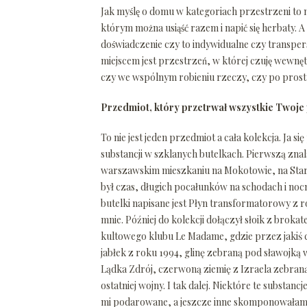
Jak myślę o domu w kategoriach przestrzeni to na
którym można usiąść razem i napić się herba
doświadczenie czy to indywidualne czy transp
miejscem jest przestrzeń, w której czuję wewne
czy we wspólnym robieniu rzeczy, czy po prost
Przedmiot, który przetrwał wszystkie Twoj
To nie jest jeden przedmiot a cała kolekcja. Ja 
substancji w szklanych butelkach. Pierwszą z
warszawskim mieszkaniu na Mokotowie, na Starości
był czas, długich pocałunków na schodach i nocn
butelki napisane jest Płyn transformatorowy z r
mnie. Później do kolekcji dołączył słoik z bro
kultowego klubu Le Madame, gdzie przez jakiś 
jabłek z roku 1994, glinę zebraną pod sławojką
Lądka Zdrój, czerwoną ziemię z Izraela zebr
ostatniej wojny. I tak dalej. Niektóre te substanc
mi podarowane, a jeszcze inne skomponowałam. 