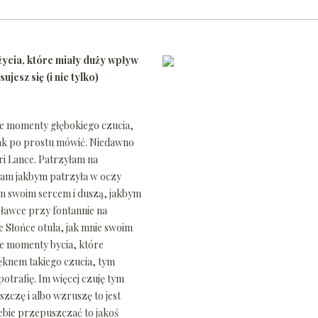
ycia, które miały duży wpływ
esz się (i nie tylko)
kie momenty głębokiego czucia,
tak po prostu mówić. Niedawno
ri Lance. Patrzyłam na
ułam jakbym patrzyła w oczy
łym swoim sercem i duszą, jakbym
 ławce przy fontannie na
e Słońce otula, jak mnie swoim
ne momenty bycia, które
pięknem takiego czucia, tym
 potrafię. Im więcej czuję tym
szczę i albo wzruszę to jest
iebie przepuszczać to jakoś