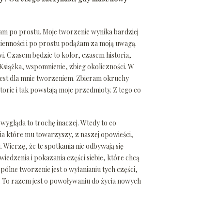
m po prostu. Moje tworzenie wynika bardziej
zienności i po prostu podążam za moją uwagą.
i. Czasem będzie to kolor, czasem historia,
siążka, wspomnienie, zbieg okoliczności. W
 jest dla mnie tworzeniem. Zbieram okruchy
storie i tak powstają moje przedmioty. Z tego co
 wygląda to trochę inaczej. Wtedy to co
ia które mu towarzyszy, z naszej opowieści,
Wierzę, że te spotkania nie odbywają się
dzenia i pokazania części siebie, które chcą
spólne tworzenie jest o wyłanianiu tych części,
. To razem jest o powoływaniu do życia nowych