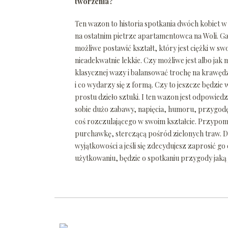
tworzenia?
Ten wazon to historia spotkania dwóch kobiet w
na ostatnim pietrze apartamentowca na Woli. G
możliwe postawić kształt, który jest ciężki w swo
nieadekwatnie lekkie. Czy możliwe jest albo jak
klasycznej wazy i balansować trochę na krawędz
i co wydarzy się z formą. Czy to jeszcze będzie 
prostu dzieło sztuki. I ten wazon jest odpowiedz
sobie dużo zabawy, napięcia, humoru, przygodę
coś rozczulającego w swoim kształcie. Przypom
purchawkę, sterczącą pośród zielonych traw. D
wyjątkowości a jeśli się zdecydujesz zaprosić go
użytkowaniu, będzie o spotkaniu przygody jaką 