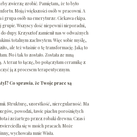
żeby zwierzę zrobić. Pamiętam, że to było
mfortu. Moją i większości osób w pracowni. A
la i grupa osób na emeryturze. Ciekawa ekipa.
j grupie. Wszyscy dość niepewni i nieporadni,
t do dupy. Krzysztof zamienił nas w odważnych
jakimś totalnym zachwytem. Więc sobie myślę,
iło, ale też właśnie o tę transformację. Jaką to
am. No i tak to zostało. Została ze mną
ą. A teraz to łączę, bo połączyłam ceramikę z
łączyć ją z procesem terapeutycznym.
styl? Co sprawia, że Twoje prace są
mii. Strukturę, szorstkość, nieregularność. Ma
 brzegów, powodzi, ławic piachu porośniętych
ta i zeżartego przez robaki drewna. Czas i
wierciedla się w moich pracach. Może
k inny, wychowała mnie Wisła.