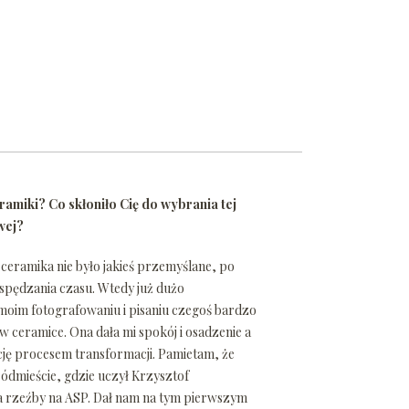
eramiki? Co skłoniło Cię do wybrania tej
wej?
o ceramika nie było jakieś przemyślane, po
pędzania czasu. Wtedy już dużo
 moim fotografowaniu i pisaniu czegoś bardzo
 ceramice. Ona dała mi spokój i osadzenie a
cję procesem transformacji. Pamietam, że
ódmieście, gdzie uczył Krzysztof
a rzeźby na ASP. Dał nam na tym pierwszym