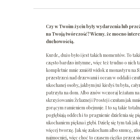
Czy w Twoim życiu były wydarzenia lub przeż
na Twoją twórczość? Wiemy, że mocno interesuj
duchowością.
Kurde, dużo było i jest takich momentów. To ta
często bardzo intymne, więc też trudno o nich 
kompletnie mnie zmiótł widok z monastyru na S
przestrzeń nad drzewami i ocean w oddali i cz
ukochanej osoby, jakbym już kiedyś tu była, ca
patrzyła na dom. Albo znów wczoraj leżałam na
skrzyżowaniu Żelaznej i Prostej i czułam jak mni
gorącym ramieniem obejmuje. I to są takie total
pogłębiają oddech i to pragnienie dzielenia się 
ukochaniem piękna i głębi. Dzielę się tym tak jak
więcej tworzę. Jak się zakocham albo smucę, zło
najmocniej, więc choć to czasem ciężko przez s