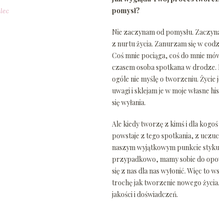
pomysł?
lec
Nie zaczynam od pomysłu. Zaczyna
z nurtu życia. Zanurzam się w cod
Coś mnie pociąga, coś do mnie mów
czasem osoba spotkana w drodze. K
ogóle nie myślę o tworzeniu. Życie
uwagi i sklejam je w moje własne hi
się wyłania.
Ale kiedy tworzę z kimś i dla kogoś
powstaje z tego spotkania, z uczuc
naszym wyjątkowym punkcie styku. 
przypadkowo, mamy sobie do opowie
się z nas dla nas wyłonić. Więc to w
trochę jak tworzenie nowego życia
jakości i doświadczeń.