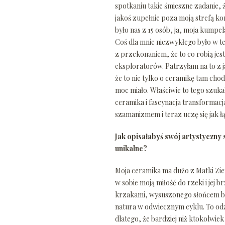
spotkaniu takie śmieszne zadanie, 
jakoś zupełnie poza moją strefą ko
było nas z 15 osób, ja, moja kumpe
Coś dla mnie niezwykłego było w te
z przekonaniem, że to co robią jes
eksploratorów. Patrzyłam na to z 
że to nie tylko o ceramikę tam chodz
moc miało. Właściwie to tego szukał
ceramika i fascynacja transformacj
szamanizmem i teraz uczę się jak 
Jak opisałabyś swój artystyczny 
unikalne?
Moja ceramika ma dużo z Matki Zie
w sobie moją miłość do rzeki i jej
krzakami, wysuszonego słońcem bło
natura w odwiecznym cyklu. To odz
dlatego, że bardziej niż ktokolwie