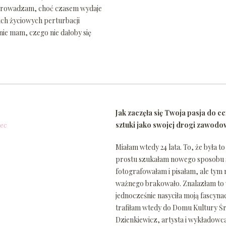
rzeprowadzam, choć czasem wydaje
woich życiowych perturbacji
 nie mam, czego nie dałoby się
Jak zaczęła się Twoja pasja do c
sztuki jako swojej drogi zawodo
lec
Miałam wtedy 24 lata. To, że była t
prostu szukałam nowego sposobu s
fotografowałam i pisałam, ale tym
ważnego brakowało. Znalazłam to w
jednocześnie nasyciła moją fascyna
trafiłam wtedy do Domu Kultury Śr
Dzienkiewicz, artysta i wykładowc