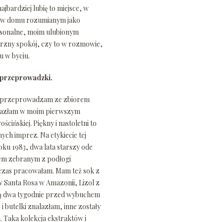
jbardziej lubię to miejsce, w
ty. A w domu rozumianym jako
ersonalne, moim ulubionym
̨trzny spokój, czy to w rozmowie,
u w byciu.
e przeprowadzki.
się przeprowadzam ze zbiorem
nalazłam w moim pierwszym
ńskiej. Piękny i nastoletni to
ych imprez. Na etykiecie tej
oku 1983, dwa lata starszy ode
katem zebranym z podłogi
czas pracowałam. Mam też sok z
 w Santa Rosa w Amazonii, Lizol z
aną dwa tygodnie przed wybuchem
je i butelki znalazłam, inne zostały
Taka kolekcja ekstraktów i