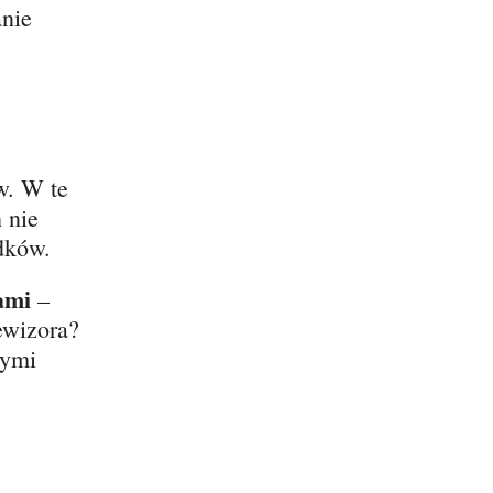
anie
w. W te
 nie
dków.
kami
–
ewizora?
nymi