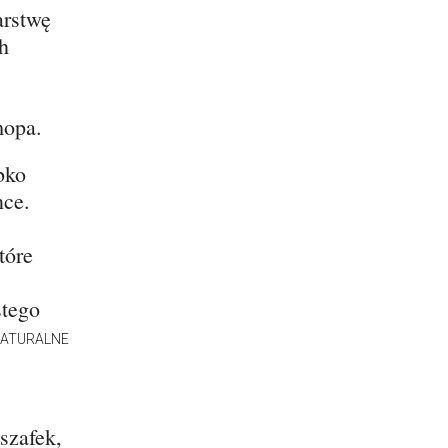
arstwę
h
mopa.
bko
nce.
tóre
stego
ATURALNE
szafek,