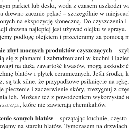
nym parkiet lub deski, woda z czasem uszkodzi w
, a drewno zacznie pękać – szczególnie w miejscac
onych na ekspozycję słoneczną. Do czyszczenia i
cji drewna najlepiej jest używać olejku w sprayu.
jemy podłogę olejkiem i przecieramy za pomocą 
ie zbyt mocnych produktów czyszczących
– szy
ią się z plamami i zabrudzeniami w kuchni i łazie
uwagi na dużą zawartość kwasów, mogą uszkodzić
hnię blatów i płytek ceramicznych. Jeśli środki, k
z, są tak silne, że przypadkowe psiknięcie na rękę,
e pieczenie i zaczerwienie skóry, zrezygnuj z czę
nia ich. Możesz też z powodzeniem wykorzystać
N
, które nie zawierają chemikaliów.
ZYSZCZĄCE
enie samych blatów
– sprzątając kuchnie, często
tajemy na starciu blatów. Tymczasem na drzwiach 