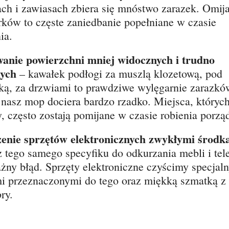
ch i zawiasach zbiera się mnóstwo zarazek. Omij
ków to częste zaniedbanie popełniane w czasie
ia.
anie powierzchni mniej widocznych i trudno
nych
– kawałek podłogi za muszlą klozetową, pod
ą, za drzwiami to prawdziwe wylęgarnie zarazkó
 nasz mop dociera bardzo rzadko. Miejsca, których
, często zostają pomijane w czasie robienia porzą
enie sprzętów elektronicznych zwykłymi środ
 tego samego specyfiku do odkurzania mebli i tel
żny błąd. Sprzęty elektroniczne czyścimy specjal
i przeznaczonymi do tego oraz miękką szmatką z
ry.