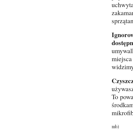
uchwyta
zakamar
sprzątan
Ignorow
dostęp
umywalk
miejsca
widzimy
Czyszcz
używasz
To powa
środkam
mikrofib
mb)