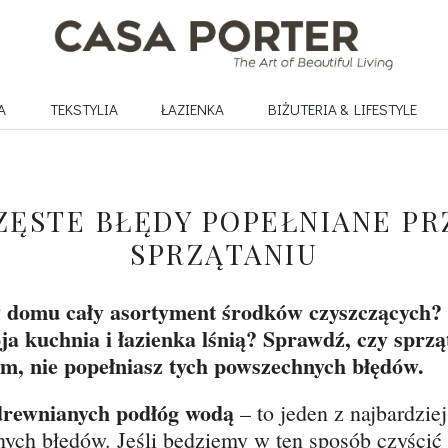
A
TEKSTYLIA
ŁAZIENKA
BIŻUTERIA & LIFESTYLE
ZĘSTE BŁĘDY POPEŁNIANE PR
SPRZĄTANIU
 domu cały asortyment środków czyszczących? 
ja kuchnia i łazienka lśnią? Sprawdź, czy sprzą
m, nie popełniasz tych powszechnych błędów.
drewnianych podłóg wodą
– to jeden z najbardziej
nych błędów. Jeśli będziemy w ten sposób czyścić