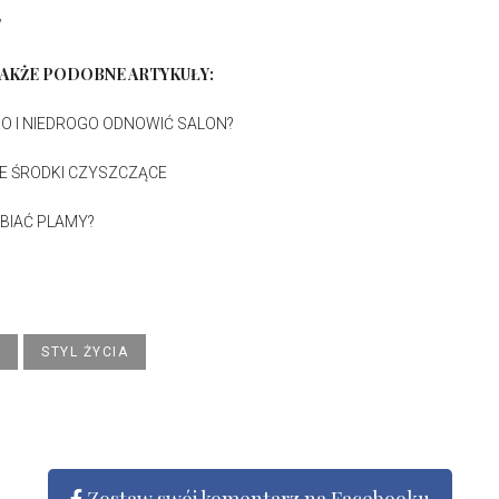
F
AKŻE PODOBNE ARTYKUŁY:
O I NIEDROGO ODNOWIĆ SALON?
E ŚRODKI CZYSZCZĄCE
BIAĆ PLAMY?
STYL ŻYCIA
Zostaw swój komentarz na Facebooku