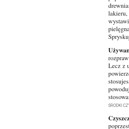
drewnia
lakieru
wystawi
pielęgna
Sprysku
Używan
rozpraw
Lecz z 
powierzc
stosujes
powoduj
stosowa
ŚRODKI C
Czyszcz
poprzes