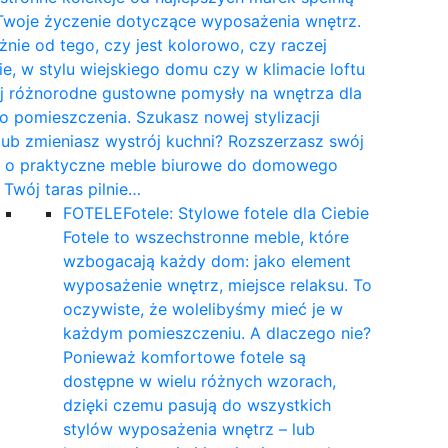
Twoje życzenie dotyczące wyposażenia wnętrz.
żnie od tego, czy jest kolorowo, czy raczej
e, w stylu wiejskiego domu czy w klimacie loftu
yj różnorodne gustowne pomysły na wnętrza dla
 pomieszczenia. Szukasz nowej stylizacji
 lub zmieniasz wystrój kuchni? Rozszerzasz swój
t o praktyczne meble biurowe do domowego
a Twój taras pilnie…
FOTELE
Fotele: Stylowe fotele dla Ciebie
Fotele to wszechstronne meble, które
wzbogacają każdy dom: jako element
wyposażenie wnętrz, miejsce relaksu. To
oczywiste, że wolelibyśmy mieć je w
każdym pomieszczeniu. A dlaczego nie?
Ponieważ komfortowe fotele są
dostępne w wielu różnych wzorach,
dzięki czemu pasują do wszystkich
stylów wyposażenia wnętrz – lub