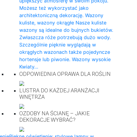
upiększyć atmosferę w swoim pokoju.
Możesz też wykorzystać jako
architektoniczną dekorację. Wazony
kuliste, wazony okrągłe Nasze kuliste
wazony są idealne do bujnych bukietów.
Zwłaszcza róże potrzebują dużo wody.
Szczególnie pięknie wyglądają w
okrągłych wazonach także pojedyncze
hortensje lub piwonie. Wazony wysokie
Kwiaty…
ODPOWIEDNIA OPRAWA DLA ROŚLIN
LUSTRA DO KAŻDEJ ARANŻACJI
WNĘTRZA
OZDOBY NA ŚCIANĘ – JAKIE
DEKORACJE WYBRAĆ?
enie
Piękne oświetlenie: stylowe lampy w