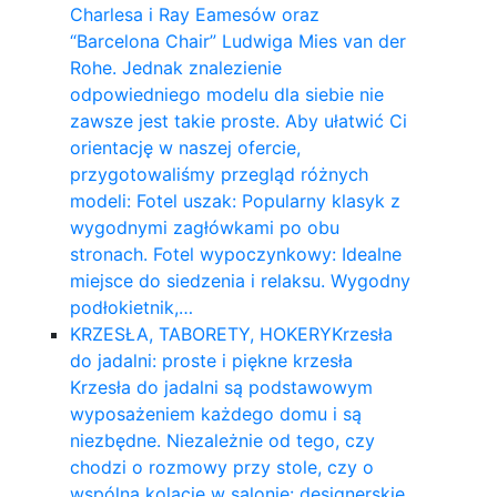
Charlesa i Ray Eamesów oraz
“Barcelona Chair” Ludwiga Mies van der
Rohe. Jednak znalezienie
odpowiedniego modelu dla siebie nie
zawsze jest takie proste. Aby ułatwić Ci
orientację w naszej ofercie,
przygotowaliśmy przegląd różnych
modeli: Fotel uszak: Popularny klasyk z
wygodnymi zagłówkami po obu
stronach. Fotel wypoczynkowy: Idealne
miejsce do siedzenia i relaksu. Wygodny
podłokietnik,…
KRZESŁA, TABORETY, HOKERY
Krzesła
do jadalni: proste i piękne krzesła
Krzesła do jadalni są podstawowym
wyposażeniem każdego domu i są
niezbędne. Niezależnie od tego, czy
chodzi o rozmowy przy stole, czy o
wspólną kolację w salonie: designerskie