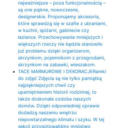
najważniejsze – poza funkcjonalnością –
są one piękne, nowoczesne,
designerskie. Proponujemy akcesoria,
które sprawdzą się w szafie z ubraniami,
w kuchni, spiżarni, gabinecie czy
łazience. Przechowywanie mniejszych i
większych rzeczy nie będzie stanowiło
już problemu dzięki organizerom,
skrzynkom, pojemnikom z przegrodami,
skrzynkom na zabawki, wieszakom.
TACE MARMUROWE I DEKORACJE
Ramki
do zdjęć Zdjęcia są nie tylko pamiątką
najpiękniejszych chwil czy
upamiętnieniem historii rodzinnej, to
także doskonała ozdoba naszych
domów. Dzięki odpowiedniej oprawie
dodadzą naszemu wnętrzu
niepowtarzalnego klimatu i szyku. W tej
sekcji przygotowaliśmy mnóstwo