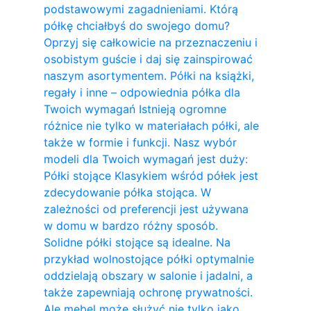
podstawowymi zagadnieniami. Którą
półkę chciałbyś do swojego domu?
Oprzyj się całkowicie na przeznaczeniu i
osobistym guście i daj się zainspirować
naszym asortymentem. Półki na książki,
regały i inne – odpowiednia półka dla
Twoich wymagań Istnieją ogromne
różnice nie tylko w materiałach półki, ale
także w formie i funkcji. Nasz wybór
modeli dla Twoich wymagań jest duży:
Półki stojące Klasykiem wśród półek jest
zdecydowanie półka stojąca. W
zależności od preferencji jest używana
w domu w bardzo różny sposób.
Solidne półki stojące są idealne. Na
przykład wolnostojące półki optymalnie
oddzielają obszary w salonie i jadalni, a
także zapewniają ochronę prywatności.
Ale mebel może służyć nie tylko jako