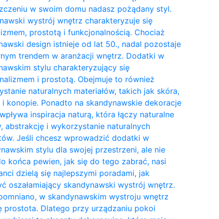
zczeniu w swoim domu nadasz pożądany styl.
awski wystrój wnętrz charakteryzuje się
izmem, prostotą i funkcjonalnością. Chociaż
awski design istnieje od lat 50., nadal pozostaje
nym trendem w aranżacji wnętrz. Dodatki w
awskim stylu charakteryzujący się
nalizmem i prostotą. Obejmuje to również
stanie naturalnych materiałów, takich jak skóra,
 i konopie. Ponadto na skandynawskie dekoracje
wpływa inspiracja naturą, która łączy naturalne
y, abstrakcję i wykorzystanie naturalnych
tów. Jeśli chcesz wprowadzić dodatki w
awskim stylu dla swojej przestrzeni, ale nie
do końca pewien, jak się do tego zabrać, nasi
anci dzielą się najlepszymi poradami, jak
ć oszałamiający skandynawski wystrój wnętrz.
pomniano, w skandynawskim wystroju wnętrz
ię prostota. Dlatego przy urządzaniu pokoi