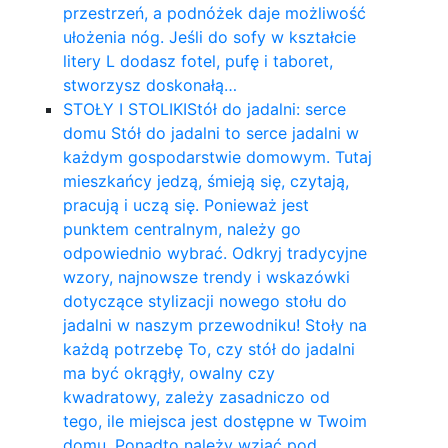
przestrzeń, a podnóżek daje możliwość
ułożenia nóg. Jeśli do sofy w kształcie
litery L dodasz fotel, pufę i taboret,
stworzysz doskonałą…
STOŁY I STOLIKI
Stół do jadalni: serce
domu Stół do jadalni to serce jadalni w
każdym gospodarstwie domowym. Tutaj
mieszkańcy jedzą, śmieją się, czytają,
pracują i uczą się. Ponieważ jest
punktem centralnym, należy go
odpowiednio wybrać. Odkryj tradycyjne
wzory, najnowsze trendy i wskazówki
dotyczące stylizacji nowego stołu do
jadalni w naszym przewodniku! Stoły na
każdą potrzebę To, czy stół do jadalni
ma być okrągły, owalny czy
kwadratowy, zależy zasadniczo od
tego, ile miejsca jest dostępne w Twoim
domu. Ponadto należy wziąć pod