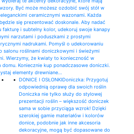
wybieraj te akcenty dekoracyjne, które mają
 wzory. Być może możesz ozdobić swój stół w
e eleganckimi ceramicznymi wazonami. Każda
 będzie się prezentować doskonale. Aby nadać
 fakturę i subtelny kolor, udekoruj swoje kanapy
nymi narzutami i poduszkami z prostymi
rycznymi nadrukami. Pomyśl o udekorowaniu
 salonu roślinami doniczkowymi i świeżymi
i. Wierzymy, że kwiaty to konieczność w
 domu. Koniecznie kup ponadczasowe doniczki.
ystaj elementy drewniane…
DONICE I OSŁONKI
Doniczka: Przygotuj
odpowiednią oprawę dla swoich roślin
Doniczka nie tylko służy do stylowej
prezentacji roślin – większość doniczek
sama w sobie przyciąga wzrok! Dzięki
szerokiej gamie materiałów i kolorów
donice, podobnie jak inne akcesoria
dekoracyjne, mogą być dopasowane do