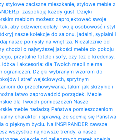
y stylowe zaciszne mieszkanie, stylowe meble z
NDER.pl zaspokoją każdy gust. Dzięki
erskim meblom możesz zaprojektować swoje
tak, aby odzwierciedlały Twoją osobowość i styl
Odkryj nasze kolekcje do salonu, jadalni, sypialni i
daj nasze pomysły na wnętrza. Niezależnie od
zy chodzi o najwyższej jakości meble do pokoju
cego, przytulne fotele i sofy, czy też o kredensy,
, łóżka i akcesoria: dla Twoich mebli nie ma
h ograniczeń. Dzięki wybranym wzorom do
kojów i stref wejściowych, sprytnym
aniom do przechowywania, takim jak skrzynie i
 można łatwo zaprowadzić porządek. Meble
erskie dla Twoich pomieszczeń Nasze
erskie meble nadadzą Państwa pomieszczeniom
ualny charakter i sprawią, że spełnią się Państwa
ia o pięknym życiu. Na INSPIRANDER zawsze
esz wszystkie najnowsze trendy, a nasze
tronne kolekcje od najlepszych marek spełnią