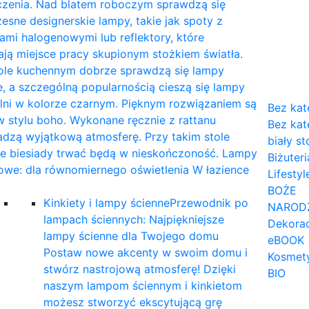
czenia. Nad blatem roboczym sprawdzą się
sne designerskie lampy, takie jak spoty z
mi halogenowymi lub reflektory, które
ają miejsce pracy skupionym stożkiem światła.
tole kuchennym dobrze sprawdzą się lampy
, a szczególną popularnością cieszą się lampy
lni w kolorze czarnym. Pięknym rozwiązaniem są
Bez kat
 stylu boho. Wykonane ręcznie z rattanu
Bez kat
dzą wyjątkową atmosferę. Przy takim stole
biały st
ne biesiady trwać będą w nieskończoność. Lampy
Biżuteri
owe: dla równomiernego oświetlenia W łazience
Lifestyl
…
BOŻE
Kinkiety i lampy ścienne
Przewodnik po
NAROD
lampach ściennych: Najpiękniejsze
Dekorac
lampy ścienne dla Twojego domu
eBOOK
Postaw nowe akcenty w swoim domu i
Kosmet
stwórz nastrojową atmosferę! Dzięki
BIO
naszym lampom ściennym i kinkietom
możesz stworzyć ekscytującą grę