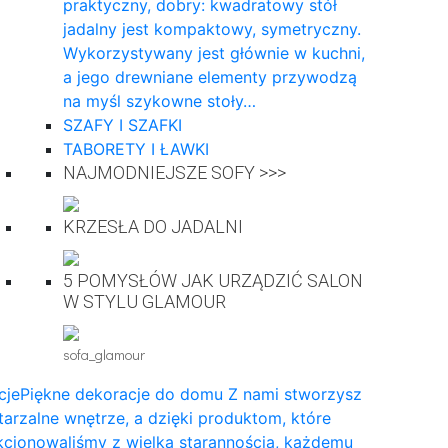
praktyczny, dobry: kwadratowy stół
jadalny jest kompaktowy, symetryczny.
Wykorzystywany jest głównie w kuchni,
a jego drewniane elementy przywodzą
na myśl szykowne stoły…
SZAFY I SZAFKI
TABORETY I ŁAWKI
NAJMODNIEJSZE SOFY >>>
KRZESŁA DO JADALNI
5 POMYSŁÓW JAK URZĄDZIĆ SALON
W STYLU GLAMOUR
sofa_glamour
cje
Piękne dekoracje do domu Z nami stworzysz
arzalne wnętrze, a dzięki produktom, które
cjonowaliśmy z wielką starannością, każdemu