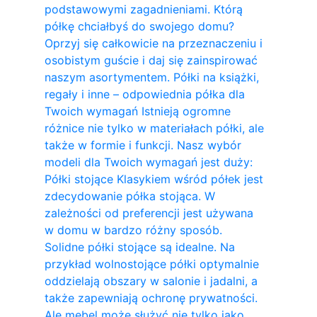
podstawowymi zagadnieniami. Którą
półkę chciałbyś do swojego domu?
Oprzyj się całkowicie na przeznaczeniu i
osobistym guście i daj się zainspirować
naszym asortymentem. Półki na książki,
regały i inne – odpowiednia półka dla
Twoich wymagań Istnieją ogromne
różnice nie tylko w materiałach półki, ale
także w formie i funkcji. Nasz wybór
modeli dla Twoich wymagań jest duży:
Półki stojące Klasykiem wśród półek jest
zdecydowanie półka stojąca. W
zależności od preferencji jest używana
w domu w bardzo różny sposób.
Solidne półki stojące są idealne. Na
przykład wolnostojące półki optymalnie
oddzielają obszary w salonie i jadalni, a
także zapewniają ochronę prywatności.
Ale mebel może służyć nie tylko jako