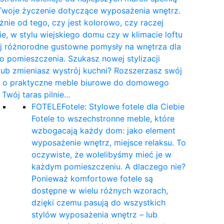
Twoje życzenie dotyczące wyposażenia wnętrz.
żnie od tego, czy jest kolorowo, czy raczej
e, w stylu wiejskiego domu czy w klimacie loftu
yj różnorodne gustowne pomysły na wnętrza dla
 pomieszczenia. Szukasz nowej stylizacji
 lub zmieniasz wystrój kuchni? Rozszerzasz swój
t o praktyczne meble biurowe do domowego
a Twój taras pilnie…
FOTELE
Fotele: Stylowe fotele dla Ciebie
Fotele to wszechstronne meble, które
wzbogacają każdy dom: jako element
wyposażenie wnętrz, miejsce relaksu. To
oczywiste, że wolelibyśmy mieć je w
każdym pomieszczeniu. A dlaczego nie?
Ponieważ komfortowe fotele są
dostępne w wielu różnych wzorach,
dzięki czemu pasują do wszystkich
stylów wyposażenia wnętrz – lub