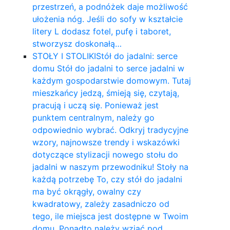
przestrzeń, a podnóżek daje możliwość
ułożenia nóg. Jeśli do sofy w kształcie
litery L dodasz fotel, pufę i taboret,
stworzysz doskonałą…
STOŁY I STOLIKI
Stół do jadalni: serce
domu Stół do jadalni to serce jadalni w
każdym gospodarstwie domowym. Tutaj
mieszkańcy jedzą, śmieją się, czytają,
pracują i uczą się. Ponieważ jest
punktem centralnym, należy go
odpowiednio wybrać. Odkryj tradycyjne
wzory, najnowsze trendy i wskazówki
dotyczące stylizacji nowego stołu do
jadalni w naszym przewodniku! Stoły na
każdą potrzebę To, czy stół do jadalni
ma być okrągły, owalny czy
kwadratowy, zależy zasadniczo od
tego, ile miejsca jest dostępne w Twoim
domu. Ponadto należy wziąć pod