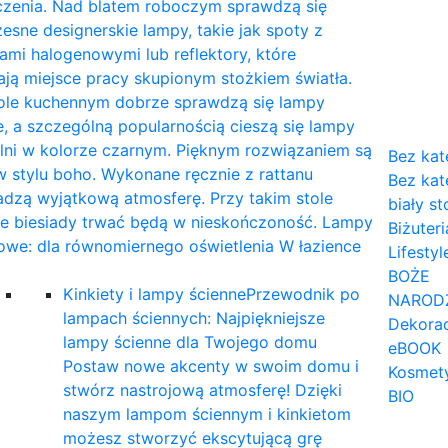
czenia. Nad blatem roboczym sprawdzą się
sne designerskie lampy, takie jak spoty z
mi halogenowymi lub reflektory, które
ają miejsce pracy skupionym stożkiem światła.
tole kuchennym dobrze sprawdzą się lampy
, a szczególną popularnością cieszą się lampy
lni w kolorze czarnym. Pięknym rozwiązaniem są
Bez kat
 stylu boho. Wykonane ręcznie z rattanu
Bez kat
dzą wyjątkową atmosferę. Przy takim stole
biały st
ne biesiady trwać będą w nieskończoność. Lampy
Biżuteri
owe: dla równomiernego oświetlenia W łazience
Lifestyl
…
BOŻE
Kinkiety i lampy ścienne
Przewodnik po
NAROD
lampach ściennych: Najpiękniejsze
Dekorac
lampy ścienne dla Twojego domu
eBOOK
Postaw nowe akcenty w swoim domu i
Kosmet
stwórz nastrojową atmosferę! Dzięki
BIO
naszym lampom ściennym i kinkietom
możesz stworzyć ekscytującą grę