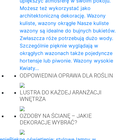
upiększyć atmosferę w swoim pokoju.
Możesz też wykorzystać jako
architektoniczną dekorację. Wazony
kuliste, wazony okrągłe Nasze kuliste
wazony są idealne do bujnych bukietów.
Zwłaszcza róże potrzebują dużo wody.
Szczególnie pięknie wyglądają w
okrągłych wazonach także pojedyncze
hortensje lub piwonie. Wazony wysokie
Kwiaty…
ODPOWIEDNIA OPRAWA DLA ROŚLIN
LUSTRA DO KAŻDEJ ARANŻACJI
WNĘTRZA
OZDOBY NA ŚCIANĘ – JAKIE
DEKORACJE WYBRAĆ?
enie
Piękne oświetlenie: stylowe lampy w