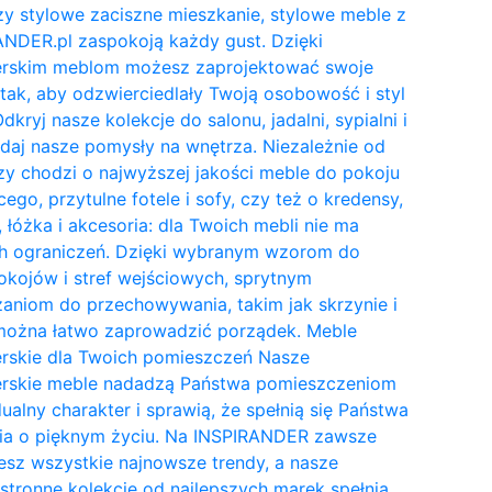
y stylowe zaciszne mieszkanie, stylowe meble z
NDER.pl zaspokoją każdy gust. Dzięki
erskim meblom możesz zaprojektować swoje
tak, aby odzwierciedlały Twoją osobowość i styl
Odkryj nasze kolekcje do salonu, jadalni, sypialni i
daj nasze pomysły na wnętrza. Niezależnie od
zy chodzi o najwyższej jakości meble do pokoju
cego, przytulne fotele i sofy, czy też o kredensy,
, łóżka i akcesoria: dla Twoich mebli nie ma
h ograniczeń. Dzięki wybranym wzorom do
kojów i stref wejściowych, sprytnym
aniom do przechowywania, takim jak skrzynie i
 można łatwo zaprowadzić porządek. Meble
erskie dla Twoich pomieszczeń Nasze
erskie meble nadadzą Państwa pomieszczeniom
ualny charakter i sprawią, że spełnią się Państwa
ia o pięknym życiu. Na INSPIRANDER zawsze
esz wszystkie najnowsze trendy, a nasze
tronne kolekcje od najlepszych marek spełnią