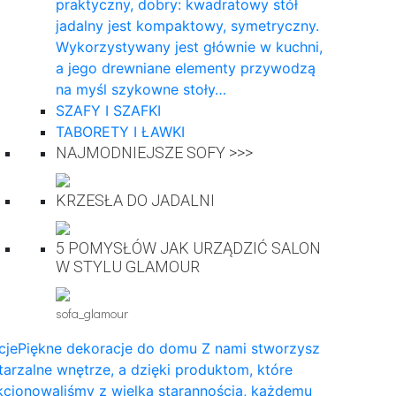
praktyczny, dobry: kwadratowy stół
jadalny jest kompaktowy, symetryczny.
Wykorzystywany jest głównie w kuchni,
a jego drewniane elementy przywodzą
na myśl szykowne stoły…
SZAFY I SZAFKI
TABORETY I ŁAWKI
NAJMODNIEJSZE SOFY >>>
KRZESŁA DO JADALNI
5 POMYSŁÓW JAK URZĄDZIĆ SALON
W STYLU GLAMOUR
sofa_glamour
cje
Piękne dekoracje do domu Z nami stworzysz
arzalne wnętrze, a dzięki produktom, które
cjonowaliśmy z wielką starannością, każdemu