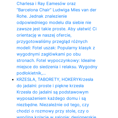
Charlesa i Ray Eamesów oraz
“Barcelona Chair” Ludwiga Mies van der
Rohe. Jednak znalezienie
odpowiedniego modelu dla siebie nie
zawsze jest takie proste. Aby ułatwić Ci
orientację w naszej ofercie,
przygotowaliśmy przegląd różnych
modeli: Fotel uszak: Popularny klasyk z
wygodnymi zagłówkami po obu
stronach. Fotel wypoczynkowy: Idealne
miejsce do siedzenia i relaksu. Wygodny
podłokietnik,…
KRZESŁA, TABORETY, HOKERY
Krzesła
do jadalni: proste i piękne krzesła
Krzesła do jadalni są podstawowym
wyposażeniem każdego domu i są
niezbędne. Niezależnie od tego, czy
chodzi o rozmowy przy stole, czy o
wspólną kolację w salonie: designerskie