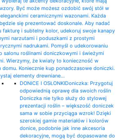
wybieraj te akcenty dekoracyjne, które mają
 wzory. Być może możesz ozdobić swój stół w
e eleganckimi ceramicznymi wazonami. Każda
 będzie się prezentować doskonale. Aby nadać
 fakturę i subtelny kolor, udekoruj swoje kanapy
nymi narzutami i poduszkami z prostymi
rycznymi nadrukami. Pomyśl o udekorowaniu
 salonu roślinami doniczkowymi i świeżymi
i. Wierzymy, że kwiaty to konieczność w
 domu. Koniecznie kup ponadczasowe doniczki.
ystaj elementy drewniane…
DONICE I OSŁONKI
Doniczka: Przygotuj
odpowiednią oprawę dla swoich roślin
Doniczka nie tylko służy do stylowej
prezentacji roślin – większość doniczek
sama w sobie przyciąga wzrok! Dzięki
szerokiej gamie materiałów i kolorów
donice, podobnie jak inne akcesoria
dekoracyjne, mogą być dopasowane do