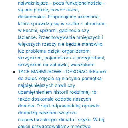
najważniejsze – poza funkcjonalnością –
są one piękne, nowoczesne,
designerskie. Proponujemy akcesoria,
które sprawdzą się w szafie z ubraniami,
w kuchni, spiżarni, gabinecie czy
łazience. Przechowywanie mniejszych i
większych rzeczy nie będzie stanowiło
już problemu dzięki organizerom,
skrzynkom, pojemnikom z przegrodami,
skrzynkom na zabawki, wieszakom.
TACE MARMUROWE I DEKORACJE
Ramki
do zdjęć Zdjęcia są nie tylko pamiątką
najpiękniejszych chwil czy
upamiętnieniem historii rodzinnej, to
także doskonała ozdoba naszych
domów. Dzięki odpowiedniej oprawie
dodadzą naszemu wnętrzu
niepowtarzalnego klimatu i szyku. W tej
sekcji przygotowaliśmy mnóstwo