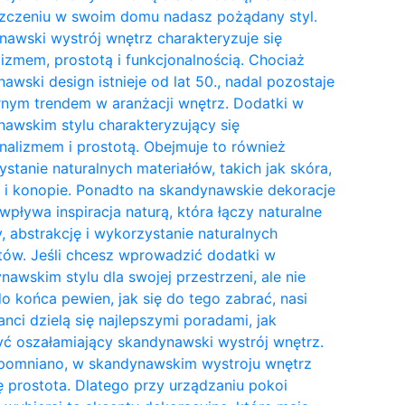
zczeniu w swoim domu nadasz pożądany styl.
awski wystrój wnętrz charakteryzuje się
izmem, prostotą i funkcjonalnością. Chociaż
awski design istnieje od lat 50., nadal pozostaje
nym trendem w aranżacji wnętrz. Dodatki w
awskim stylu charakteryzujący się
nalizmem i prostotą. Obejmuje to również
stanie naturalnych materiałów, takich jak skóra,
 i konopie. Ponadto na skandynawskie dekoracje
wpływa inspiracja naturą, która łączy naturalne
y, abstrakcję i wykorzystanie naturalnych
tów. Jeśli chcesz wprowadzić dodatki w
awskim stylu dla swojej przestrzeni, ale nie
do końca pewien, jak się do tego zabrać, nasi
anci dzielą się najlepszymi poradami, jak
ć oszałamiający skandynawski wystrój wnętrz.
pomniano, w skandynawskim wystroju wnętrz
ię prostota. Dlatego przy urządzaniu pokoi