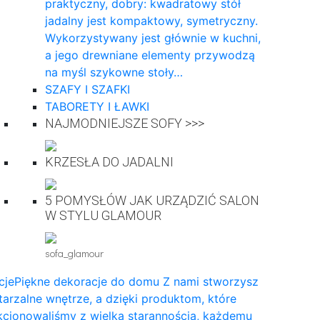
praktyczny, dobry: kwadratowy stół
jadalny jest kompaktowy, symetryczny.
Wykorzystywany jest głównie w kuchni,
a jego drewniane elementy przywodzą
na myśl szykowne stoły…
SZAFY I SZAFKI
TABORETY I ŁAWKI
NAJMODNIEJSZE SOFY >>>
KRZESŁA DO JADALNI
5 POMYSŁÓW JAK URZĄDZIĆ SALON
W STYLU GLAMOUR
sofa_glamour
cje
Piękne dekoracje do domu Z nami stworzysz
arzalne wnętrze, a dzięki produktom, które
cjonowaliśmy z wielką starannością, każdemu