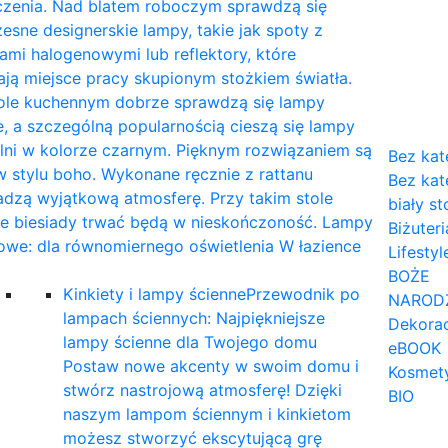
czenia. Nad blatem roboczym sprawdzą się
sne designerskie lampy, takie jak spoty z
mi halogenowymi lub reflektory, które
ają miejsce pracy skupionym stożkiem światła.
tole kuchennym dobrze sprawdzą się lampy
, a szczególną popularnością cieszą się lampy
lni w kolorze czarnym. Pięknym rozwiązaniem są
Bez kat
 stylu boho. Wykonane ręcznie z rattanu
Bez kat
dzą wyjątkową atmosferę. Przy takim stole
biały st
ne biesiady trwać będą w nieskończoność. Lampy
Biżuteri
owe: dla równomiernego oświetlenia W łazience
Lifestyl
…
BOŻE
Kinkiety i lampy ścienne
Przewodnik po
NAROD
lampach ściennych: Najpiękniejsze
Dekorac
lampy ścienne dla Twojego domu
eBOOK
Postaw nowe akcenty w swoim domu i
Kosmet
stwórz nastrojową atmosferę! Dzięki
BIO
naszym lampom ściennym i kinkietom
możesz stworzyć ekscytującą grę