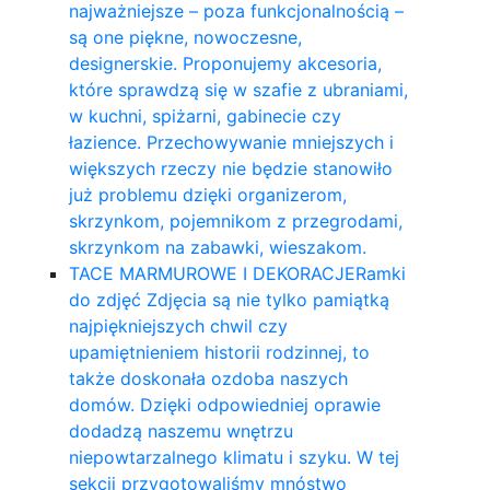
najważniejsze – poza funkcjonalnością –
są one piękne, nowoczesne,
designerskie. Proponujemy akcesoria,
które sprawdzą się w szafie z ubraniami,
w kuchni, spiżarni, gabinecie czy
łazience. Przechowywanie mniejszych i
większych rzeczy nie będzie stanowiło
już problemu dzięki organizerom,
skrzynkom, pojemnikom z przegrodami,
skrzynkom na zabawki, wieszakom.
TACE MARMUROWE I DEKORACJE
Ramki
do zdjęć Zdjęcia są nie tylko pamiątką
najpiękniejszych chwil czy
upamiętnieniem historii rodzinnej, to
także doskonała ozdoba naszych
domów. Dzięki odpowiedniej oprawie
dodadzą naszemu wnętrzu
niepowtarzalnego klimatu i szyku. W tej
sekcji przygotowaliśmy mnóstwo