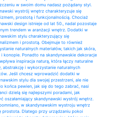
zczeniu w swoim domu nadasz pożądany styl.
awski wystrój wnętrz charakteryzuje się
izmem, prostotą i funkcjonalnością. Chociaż
awski design istnieje od lat 50., nadal pozostaje
nym trendem w aranżacji wnętrz. Dodatki w
awskim stylu charakteryzujący się
nalizmem i prostotą. Obejmuje to również
stanie naturalnych materiałów, takich jak skóra,
 i konopie. Ponadto na skandynawskie dekoracje
wpływa inspiracja naturą, która łączy naturalne
y, abstrakcję i wykorzystanie naturalnych
tów. Jeśli chcesz wprowadzić dodatki w
awskim stylu dla swojej przestrzeni, ale nie
do końca pewien, jak się do tego zabrać, nasi
anci dzielą się najlepszymi poradami, jak
ć oszałamiający skandynawski wystrój wnętrz.
pomniano, w skandynawskim wystroju wnętrz
ię prostota. Dlatego przy urządzaniu pokoi