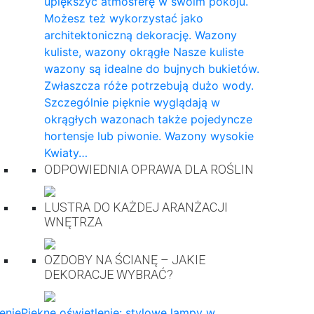
upiększyć atmosferę w swoim pokoju.
Możesz też wykorzystać jako
architektoniczną dekorację. Wazony
kuliste, wazony okrągłe Nasze kuliste
wazony są idealne do bujnych bukietów.
Zwłaszcza róże potrzebują dużo wody.
Szczególnie pięknie wyglądają w
okrągłych wazonach także pojedyncze
hortensje lub piwonie. Wazony wysokie
Kwiaty…
ODPOWIEDNIA OPRAWA DLA ROŚLIN
LUSTRA DO KAŻDEJ ARANŻACJI
WNĘTRZA
OZDOBY NA ŚCIANĘ – JAKIE
DEKORACJE WYBRAĆ?
enie
Piękne oświetlenie: stylowe lampy w