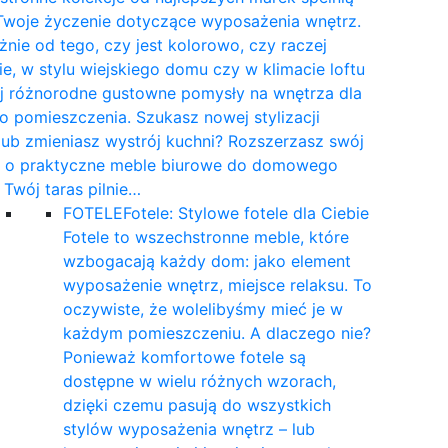
Twoje życzenie dotyczące wyposażenia wnętrz.
żnie od tego, czy jest kolorowo, czy raczej
e, w stylu wiejskiego domu czy w klimacie loftu
yj różnorodne gustowne pomysły na wnętrza dla
 pomieszczenia. Szukasz nowej stylizacji
 lub zmieniasz wystrój kuchni? Rozszerzasz swój
t o praktyczne meble biurowe do domowego
a Twój taras pilnie…
FOTELE
Fotele: Stylowe fotele dla Ciebie
Fotele to wszechstronne meble, które
wzbogacają każdy dom: jako element
wyposażenie wnętrz, miejsce relaksu. To
oczywiste, że wolelibyśmy mieć je w
każdym pomieszczeniu. A dlaczego nie?
Ponieważ komfortowe fotele są
dostępne w wielu różnych wzorach,
dzięki czemu pasują do wszystkich
stylów wyposażenia wnętrz – lub