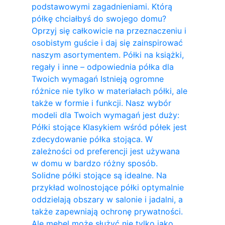
podstawowymi zagadnieniami. Którą
półkę chciałbyś do swojego domu?
Oprzyj się całkowicie na przeznaczeniu i
osobistym guście i daj się zainspirować
naszym asortymentem. Półki na książki,
regały i inne – odpowiednia półka dla
Twoich wymagań Istnieją ogromne
różnice nie tylko w materiałach półki, ale
także w formie i funkcji. Nasz wybór
modeli dla Twoich wymagań jest duży:
Półki stojące Klasykiem wśród półek jest
zdecydowanie półka stojąca. W
zależności od preferencji jest używana
w domu w bardzo różny sposób.
Solidne półki stojące są idealne. Na
przykład wolnostojące półki optymalnie
oddzielają obszary w salonie i jadalni, a
także zapewniają ochronę prywatności.
Ale mebel może służyć nie tylko jako