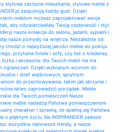
y stylowe zaciszne mieszkanie, stylowe meble z
NDER.pl zaspokoją każdy gust. Dzięki
erskim meblom możesz zaprojektować swoje
tak, aby odzwierciedlały Twoją osobowość i styl
Odkryj nasze kolekcje do salonu, jadalni, sypialni i
daj nasze pomysły na wnętrza. Niezależnie od
zy chodzi o najwyższej jakości meble do pokoju
cego, przytulne fotele i sofy, czy też o kredensy,
, łóżka i akcesoria: dla Twoich mebli nie ma
h ograniczeń. Dzięki wybranym wzorom do
kojów i stref wejściowych, sprytnym
aniom do przechowywania, takim jak skrzynie i
 można łatwo zaprowadzić porządek. Meble
erskie dla Twoich pomieszczeń Nasze
erskie meble nadadzą Państwa pomieszczeniom
ualny charakter i sprawią, że spełnią się Państwa
ia o pięknym życiu. Na INSPIRANDER zawsze
esz wszystkie najnowsze trendy, a nasze
tronne kolekcje od najlepszych marek spełnią