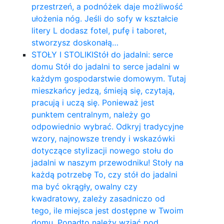
przestrzeń, a podnóżek daje możliwość
ułożenia nóg. Jeśli do sofy w kształcie
litery L dodasz fotel, pufę i taboret,
stworzysz doskonałą…
STOŁY I STOLIKI
Stół do jadalni: serce
domu Stół do jadalni to serce jadalni w
każdym gospodarstwie domowym. Tutaj
mieszkańcy jedzą, śmieją się, czytają,
pracują i uczą się. Ponieważ jest
punktem centralnym, należy go
odpowiednio wybrać. Odkryj tradycyjne
wzory, najnowsze trendy i wskazówki
dotyczące stylizacji nowego stołu do
jadalni w naszym przewodniku! Stoły na
każdą potrzebę To, czy stół do jadalni
ma być okrągły, owalny czy
kwadratowy, zależy zasadniczo od
tego, ile miejsca jest dostępne w Twoim
domu. Ponadto należy wziąć pod