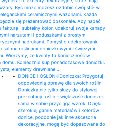
wybieraj te akcenty dekoracyjne, które mają
 wzory. Być może możesz ozdobić swój stół w
e eleganckimi ceramicznymi wazonami. Każda
 będzie się prezentować doskonale. Aby nadać
 fakturę i subtelny kolor, udekoruj swoje kanapy
nymi narzutami i poduszkami z prostymi
rycznymi nadrukami. Pomyśl o udekorowaniu
 salonu roślinami doniczkowymi i świeżymi
i. Wierzymy, że kwiaty to konieczność w
 domu. Koniecznie kup ponadczasowe doniczki.
ystaj elementy drewniane…
DONICE I OSŁONKI
Doniczka: Przygotuj
odpowiednią oprawę dla swoich roślin
Doniczka nie tylko służy do stylowej
prezentacji roślin – większość doniczek
sama w sobie przyciąga wzrok! Dzięki
szerokiej gamie materiałów i kolorów
donice, podobnie jak inne akcesoria
dekoracyjne, mogą być dopasowane do