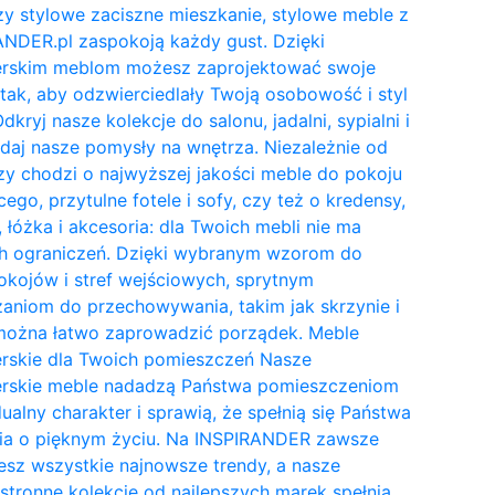
y stylowe zaciszne mieszkanie, stylowe meble z
NDER.pl zaspokoją każdy gust. Dzięki
erskim meblom możesz zaprojektować swoje
tak, aby odzwierciedlały Twoją osobowość i styl
Odkryj nasze kolekcje do salonu, jadalni, sypialni i
daj nasze pomysły na wnętrza. Niezależnie od
zy chodzi o najwyższej jakości meble do pokoju
cego, przytulne fotele i sofy, czy też o kredensy,
, łóżka i akcesoria: dla Twoich mebli nie ma
h ograniczeń. Dzięki wybranym wzorom do
kojów i stref wejściowych, sprytnym
aniom do przechowywania, takim jak skrzynie i
 można łatwo zaprowadzić porządek. Meble
erskie dla Twoich pomieszczeń Nasze
erskie meble nadadzą Państwa pomieszczeniom
ualny charakter i sprawią, że spełnią się Państwa
ia o pięknym życiu. Na INSPIRANDER zawsze
esz wszystkie najnowsze trendy, a nasze
tronne kolekcje od najlepszych marek spełnią