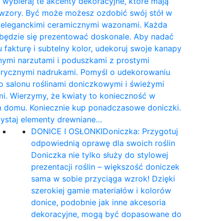
wybieraj te akcenty dekoracyjne, które mają
 wzory. Być może możesz ozdobić swój stół w
e eleganckimi ceramicznymi wazonami. Każda
 będzie się prezentować doskonale. Aby nadać
 fakturę i subtelny kolor, udekoruj swoje kanapy
nymi narzutami i poduszkami z prostymi
rycznymi nadrukami. Pomyśl o udekorowaniu
 salonu roślinami doniczkowymi i świeżymi
i. Wierzymy, że kwiaty to konieczność w
 domu. Koniecznie kup ponadczasowe doniczki.
ystaj elementy drewniane…
DONICE I OSŁONKI
Doniczka: Przygotuj
odpowiednią oprawę dla swoich roślin
Doniczka nie tylko służy do stylowej
prezentacji roślin – większość doniczek
sama w sobie przyciąga wzrok! Dzięki
szerokiej gamie materiałów i kolorów
donice, podobnie jak inne akcesoria
dekoracyjne, mogą być dopasowane do