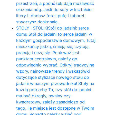
przestrzeń, a podnóżek daje możliwość
ułożenia nóg. Jeśli do sofy w kształcie
litery L dodasz fotel, pufę i taboret,
stworzysz doskonałą…
STOŁY I STOLIKI
Stół do jadalni: serce
domu Stół do jadalni to serce jadalni w
każdym gospodarstwie domowym. Tutaj
mieszkańcy jedzą, śmieją się, czytają,
pracują i uczą się. Ponieważ jest
punktem centralnym, należy go
odpowiednio wybrać. Odkryj tradycyjne
wzory, najnowsze trendy i wskazówki
dotyczące stylizacji nowego stołu do
jadalni w naszym przewodniku! Stoły na
każdą potrzebę To, czy stół do jadalni
ma być okrągły, owalny czy
kwadratowy, zależy zasadniczo od
tego, ile miejsca jest dostępne w Twoim
domu. Ponadto należy wziąć pod