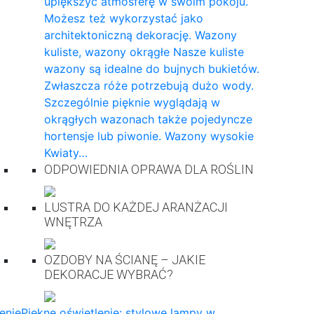
upiększyć atmosferę w swoim pokoju.
Możesz też wykorzystać jako
architektoniczną dekorację. Wazony
kuliste, wazony okrągłe Nasze kuliste
wazony są idealne do bujnych bukietów.
Zwłaszcza róże potrzebują dużo wody.
Szczególnie pięknie wyglądają w
okrągłych wazonach także pojedyncze
hortensje lub piwonie. Wazony wysokie
Kwiaty…
ODPOWIEDNIA OPRAWA DLA ROŚLIN
LUSTRA DO KAŻDEJ ARANŻACJI
WNĘTRZA
OZDOBY NA ŚCIANĘ – JAKIE
DEKORACJE WYBRAĆ?
enie
Piękne oświetlenie: stylowe lampy w