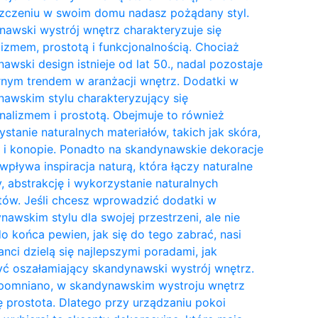
zczeniu w swoim domu nadasz pożądany styl.
awski wystrój wnętrz charakteryzuje się
izmem, prostotą i funkcjonalnością. Chociaż
awski design istnieje od lat 50., nadal pozostaje
nym trendem w aranżacji wnętrz. Dodatki w
awskim stylu charakteryzujący się
nalizmem i prostotą. Obejmuje to również
stanie naturalnych materiałów, takich jak skóra,
 i konopie. Ponadto na skandynawskie dekoracje
wpływa inspiracja naturą, która łączy naturalne
y, abstrakcję i wykorzystanie naturalnych
tów. Jeśli chcesz wprowadzić dodatki w
awskim stylu dla swojej przestrzeni, ale nie
do końca pewien, jak się do tego zabrać, nasi
anci dzielą się najlepszymi poradami, jak
ć oszałamiający skandynawski wystrój wnętrz.
pomniano, w skandynawskim wystroju wnętrz
ię prostota. Dlatego przy urządzaniu pokoi