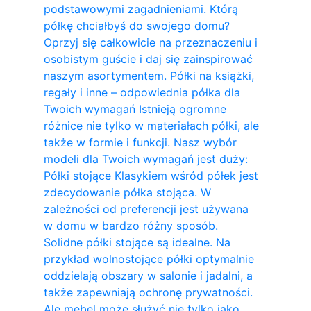
podstawowymi zagadnieniami. Którą
półkę chciałbyś do swojego domu?
Oprzyj się całkowicie na przeznaczeniu i
osobistym guście i daj się zainspirować
naszym asortymentem. Półki na książki,
regały i inne – odpowiednia półka dla
Twoich wymagań Istnieją ogromne
różnice nie tylko w materiałach półki, ale
także w formie i funkcji. Nasz wybór
modeli dla Twoich wymagań jest duży:
Półki stojące Klasykiem wśród półek jest
zdecydowanie półka stojąca. W
zależności od preferencji jest używana
w domu w bardzo różny sposób.
Solidne półki stojące są idealne. Na
przykład wolnostojące półki optymalnie
oddzielają obszary w salonie i jadalni, a
także zapewniają ochronę prywatności.
Ale mebel może służyć nie tylko jako