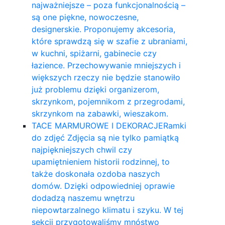
najważniejsze – poza funkcjonalnością –
są one piękne, nowoczesne,
designerskie. Proponujemy akcesoria,
które sprawdzą się w szafie z ubraniami,
w kuchni, spiżarni, gabinecie czy
łazience. Przechowywanie mniejszych i
większych rzeczy nie będzie stanowiło
już problemu dzięki organizerom,
skrzynkom, pojemnikom z przegrodami,
skrzynkom na zabawki, wieszakom.
TACE MARMUROWE I DEKORACJE
Ramki
do zdjęć Zdjęcia są nie tylko pamiątką
najpiękniejszych chwil czy
upamiętnieniem historii rodzinnej, to
także doskonała ozdoba naszych
domów. Dzięki odpowiedniej oprawie
dodadzą naszemu wnętrzu
niepowtarzalnego klimatu i szyku. W tej
sekcji przygotowaliśmy mnóstwo