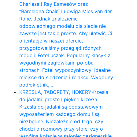
Charlesa i Ray Eamesów oraz
“Barcelona Chair” Ludwiga Mies van der
Rohe. Jednak znalezienie
odpowiedniego modelu dla siebie nie
zawsze jest takie proste. Aby ułatwić Ci
orientację w naszej ofercie,
przygotowaliśmy przegląd różnych
modeli: Fotel uszak: Popularny klasyk z
wygodnymi zagłówkami po obu
stronach. Fotel wypoczynkowy: Idealne
miejsce do siedzenia i relaksu. Wygodny
podłokietnik,…
KRZESŁA, TABORETY, HOKERY
Krzesła
do jadalni: proste i piękne krzesła
Krzesła do jadalni są podstawowym
wyposażeniem każdego domu i są
niezbędne. Niezależnie od tego, czy
chodzi o rozmowy przy stole, czy o
wspólną kolację w salonie: designerskie