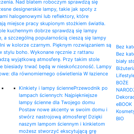
czenia. Nad blatem roboczym sprawdzą się
sne designerskie lampy, takie jak spoty z
mi halogenowymi lub reflektory, które
ają miejsce pracy skupionym stożkiem światła.
tole kuchennym dobrze sprawdzą się lampy
, a szczególną popularnością cieszą się lampy
lni w kolorze czarnym. Pięknym rozwiązaniem są
Bez kat
 stylu boho. Wykonane ręcznie z rattanu
Bez kat
dzą wyjątkową atmosferę. Przy takim stole
biały st
ne biesiady trwać będą w nieskończoność. Lampy
Biżuteri
owe: dla równomiernego oświetlenia W łazience
Lifestyl
…
BOŻE
Kinkiety i lampy ścienne
Przewodnik po
NAROD
lampach ściennych: Najpiękniejsze
Dekorac
lampy ścienne dla Twojego domu
eBOOK
Postaw nowe akcenty w swoim domu i
Kosmet
stwórz nastrojową atmosferę! Dzięki
BIO
naszym lampom ściennym i kinkietom
możesz stworzyć ekscytującą grę