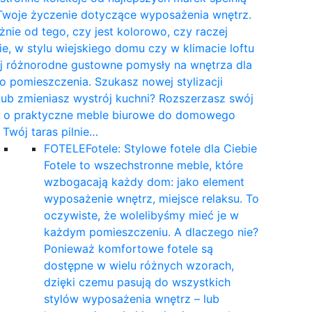
Twoje życzenie dotyczące wyposażenia wnętrz.
żnie od tego, czy jest kolorowo, czy raczej
e, w stylu wiejskiego domu czy w klimacie loftu
yj różnorodne gustowne pomysły na wnętrza dla
 pomieszczenia. Szukasz nowej stylizacji
 lub zmieniasz wystrój kuchni? Rozszerzasz swój
t o praktyczne meble biurowe do domowego
a Twój taras pilnie…
FOTELE
Fotele: Stylowe fotele dla Ciebie
Fotele to wszechstronne meble, które
wzbogacają każdy dom: jako element
wyposażenie wnętrz, miejsce relaksu. To
oczywiste, że wolelibyśmy mieć je w
każdym pomieszczeniu. A dlaczego nie?
Ponieważ komfortowe fotele są
dostępne w wielu różnych wzorach,
dzięki czemu pasują do wszystkich
stylów wyposażenia wnętrz – lub