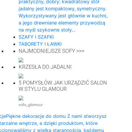
praktyczny, dobry: kwadratowy stół
jadalny jest kompaktowy, symetryczny.
Wykorzystywany jest głównie w kuchni,
a jego drewniane elementy przywodzą
na myśl szykowne stoły…
SZAFY I SZAFKI
TABORETY I ŁAWKI
NAJMODNIEJSZE SOFY >>>
KRZESŁA DO JADALNI
5 POMYSŁÓW JAK URZĄDZIĆ SALON
W STYLU GLAMOUR
sofa_glamour
cje
Piękne dekoracje do domu Z nami stworzysz
arzalne wnętrze, a dzięki produktom, które
cjonowaliśmy z wielką starannością, każdemu