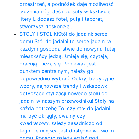
przestrzeń, a podnóżek daje możliwość
ułożenia nóg. Jeśli do sofy w kształcie
litery L dodasz fotel, pufę i taboret,
stworzysz doskonałą…
STOŁY I STOLIKI
Stół do jadalni: serce
domu Stół do jadalni to serce jadalni w
każdym gospodarstwie domowym. Tutaj
mieszkańcy jedzą, śmieją się, czytają,
pracują i uczą się. Ponieważ jest
punktem centralnym, należy go
odpowiednio wybrać. Odkryj tradycyjne
wzory, najnowsze trendy i wskazówki
dotyczące stylizacji nowego stołu do
jadalni w naszym przewodniku! Stoły na
każdą potrzebę To, czy stół do jadalni
ma być okrągły, owalny czy
kwadratowy, zależy zasadniczo od
tego, ile miejsca jest dostępne w Twoim
domu. Ponadto należy wziąć pod