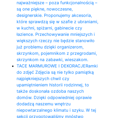
najważniejsze – poza funkcjonalnością –
są one piękne, nowoczesne,
designerskie. Proponujemy akcesoria,
które sprawdzą się w szafie z ubraniami,
w kuchni, spiżarni, gabinecie czy
łazience. Przechowywanie mniejszych i
większych rzeczy nie będzie stanowiło
już problemu dzięki organizerom,
skrzynkom, pojemnikom z przegrodami,
skrzynkom na zabawki, wieszakom.
TACE MARMUROWE I DEKORACJE
Ramki
do zdjęć Zdjęcia są nie tylko pamiątką
najpiękniejszych chwil czy
upamiętnieniem historii rodzinnej, to
także doskonała ozdoba naszych
domów. Dzięki odpowiedniej oprawie
dodadzą naszemu wnętrzu
niepowtarzalnego klimatu i szyku. W tej
sekcji przygotowaliśmy mnóstwo