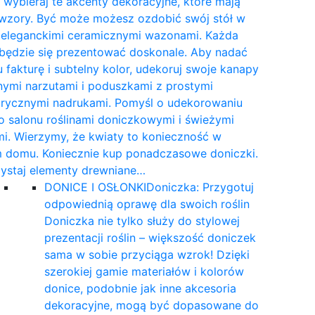
wybieraj te akcenty dekoracyjne, które mają
 wzory. Być może możesz ozdobić swój stół w
e eleganckimi ceramicznymi wazonami. Każda
 będzie się prezentować doskonale. Aby nadać
 fakturę i subtelny kolor, udekoruj swoje kanapy
nymi narzutami i poduszkami z prostymi
rycznymi nadrukami. Pomyśl o udekorowaniu
 salonu roślinami doniczkowymi i świeżymi
i. Wierzymy, że kwiaty to konieczność w
 domu. Koniecznie kup ponadczasowe doniczki.
ystaj elementy drewniane…
DONICE I OSŁONKI
Doniczka: Przygotuj
odpowiednią oprawę dla swoich roślin
Doniczka nie tylko służy do stylowej
prezentacji roślin – większość doniczek
sama w sobie przyciąga wzrok! Dzięki
szerokiej gamie materiałów i kolorów
donice, podobnie jak inne akcesoria
dekoracyjne, mogą być dopasowane do