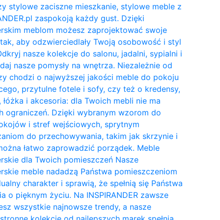
y stylowe zaciszne mieszkanie, stylowe meble z
NDER.pl zaspokoją każdy gust. Dzięki
erskim meblom możesz zaprojektować swoje
tak, aby odzwierciedlały Twoją osobowość i styl
Odkryj nasze kolekcje do salonu, jadalni, sypialni i
daj nasze pomysły na wnętrza. Niezależnie od
zy chodzi o najwyższej jakości meble do pokoju
cego, przytulne fotele i sofy, czy też o kredensy,
, łóżka i akcesoria: dla Twoich mebli nie ma
h ograniczeń. Dzięki wybranym wzorom do
kojów i stref wejściowych, sprytnym
aniom do przechowywania, takim jak skrzynie i
 można łatwo zaprowadzić porządek. Meble
erskie dla Twoich pomieszczeń Nasze
erskie meble nadadzą Państwa pomieszczeniom
ualny charakter i sprawią, że spełnią się Państwa
ia o pięknym życiu. Na INSPIRANDER zawsze
esz wszystkie najnowsze trendy, a nasze
tronne kolekcje od najlepszych marek spełnią