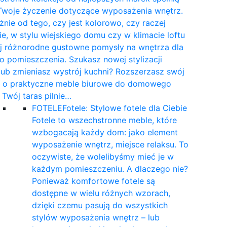
Twoje życzenie dotyczące wyposażenia wnętrz.
żnie od tego, czy jest kolorowo, czy raczej
e, w stylu wiejskiego domu czy w klimacie loftu
yj różnorodne gustowne pomysły na wnętrza dla
 pomieszczenia. Szukasz nowej stylizacji
 lub zmieniasz wystrój kuchni? Rozszerzasz swój
t o praktyczne meble biurowe do domowego
a Twój taras pilnie…
FOTELE
Fotele: Stylowe fotele dla Ciebie
Fotele to wszechstronne meble, które
wzbogacają każdy dom: jako element
wyposażenie wnętrz, miejsce relaksu. To
oczywiste, że wolelibyśmy mieć je w
każdym pomieszczeniu. A dlaczego nie?
Ponieważ komfortowe fotele są
dostępne w wielu różnych wzorach,
dzięki czemu pasują do wszystkich
stylów wyposażenia wnętrz – lub