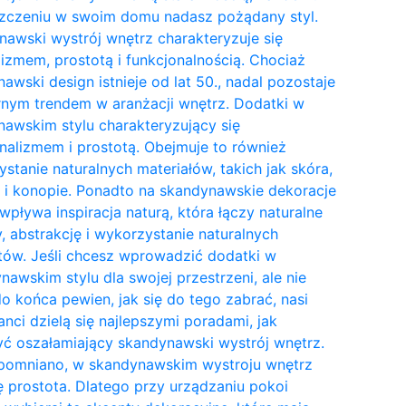
zczeniu w swoim domu nadasz pożądany styl.
awski wystrój wnętrz charakteryzuje się
izmem, prostotą i funkcjonalnością. Chociaż
awski design istnieje od lat 50., nadal pozostaje
nym trendem w aranżacji wnętrz. Dodatki w
awskim stylu charakteryzujący się
nalizmem i prostotą. Obejmuje to również
stanie naturalnych materiałów, takich jak skóra,
 i konopie. Ponadto na skandynawskie dekoracje
wpływa inspiracja naturą, która łączy naturalne
y, abstrakcję i wykorzystanie naturalnych
tów. Jeśli chcesz wprowadzić dodatki w
awskim stylu dla swojej przestrzeni, ale nie
do końca pewien, jak się do tego zabrać, nasi
anci dzielą się najlepszymi poradami, jak
ć oszałamiający skandynawski wystrój wnętrz.
pomniano, w skandynawskim wystroju wnętrz
ię prostota. Dlatego przy urządzaniu pokoi