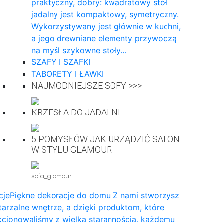
praktyczny, dobry: kwadratowy stół
jadalny jest kompaktowy, symetryczny.
Wykorzystywany jest głównie w kuchni,
a jego drewniane elementy przywodzą
na myśl szykowne stoły…
SZAFY I SZAFKI
TABORETY I ŁAWKI
NAJMODNIEJSZE SOFY >>>
KRZESŁA DO JADALNI
5 POMYSŁÓW JAK URZĄDZIĆ SALON
W STYLU GLAMOUR
sofa_glamour
cje
Piękne dekoracje do domu Z nami stworzysz
arzalne wnętrze, a dzięki produktom, które
cjonowaliśmy z wielką starannością, każdemu