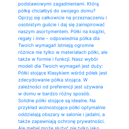
podstawowymi zagadnieniami. Którą
półkę chciałbyś do swojego domu?
Oprzyj się całkowicie na przeznaczeniu i
osobistym guście i daj się zainspirować
naszym asortymentem. Półki na książki,
regały i inne – odpowiednia półka dla
Twoich wymagań Istnieją ogromne
różnice nie tylko w materiałach półki, ale
także w formie i funkcji. Nasz wybór
modeli dla Twoich wymagań jest duży:
Półki stojące Klasykiem wśród półek jest
zdecydowanie półka stojąca. W
zależności od preferencji jest używana
w domu w bardzo różny sposób.
Solidne półki stojące są idealne. Na
przykład wolnostojące półki optymalnie
oddzielają obszary w salonie i jadalni, a
także zapewniają ochronę prywatności.
Ale mebel może służyć nie tylko jako