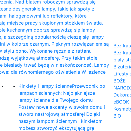
czenia. Nad blatem roboczym sprawdzą się
sne designerskie lampy, takie jak spoty z
mi halogenowymi lub reflektory, które
ają miejsce pracy skupionym stożkiem światła.
tole kuchennym dobrze sprawdzą się lampy
, a szczególną popularnością cieszą się lampy
lni w kolorze czarnym. Pięknym rozwiązaniem są
Bez kat
 stylu boho. Wykonane ręcznie z rattanu
Bez kat
dzą wyjątkową atmosferę. Przy takim stole
biały st
ne biesiady trwać będą w nieskończoność. Lampy
Biżuteri
owe: dla równomiernego oświetlenia W łazience
Lifestyl
…
BOŻE
Kinkiety i lampy ścienne
Przewodnik po
NAROD
lampach ściennych: Najpiękniejsze
Dekorac
lampy ścienne dla Twojego domu
eBOOK
Postaw nowe akcenty w swoim domu i
Kosmet
stwórz nastrojową atmosferę! Dzięki
BIO
naszym lampom ściennym i kinkietom
możesz stworzyć ekscytującą grę