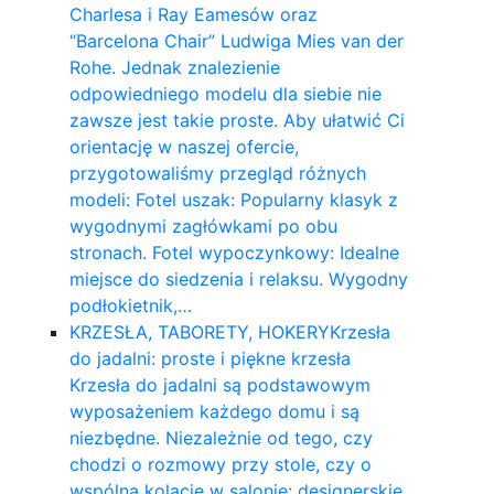
Charlesa i Ray Eamesów oraz
“Barcelona Chair” Ludwiga Mies van der
Rohe. Jednak znalezienie
odpowiedniego modelu dla siebie nie
zawsze jest takie proste. Aby ułatwić Ci
orientację w naszej ofercie,
przygotowaliśmy przegląd różnych
modeli: Fotel uszak: Popularny klasyk z
wygodnymi zagłówkami po obu
stronach. Fotel wypoczynkowy: Idealne
miejsce do siedzenia i relaksu. Wygodny
podłokietnik,…
KRZESŁA, TABORETY, HOKERY
Krzesła
do jadalni: proste i piękne krzesła
Krzesła do jadalni są podstawowym
wyposażeniem każdego domu i są
niezbędne. Niezależnie od tego, czy
chodzi o rozmowy przy stole, czy o
wspólną kolację w salonie: designerskie