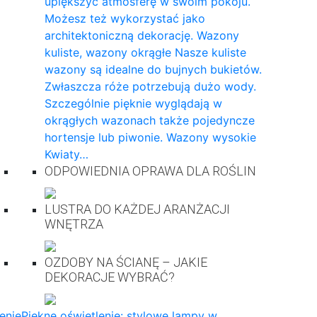
upiększyć atmosferę w swoim pokoju.
Możesz też wykorzystać jako
architektoniczną dekorację. Wazony
kuliste, wazony okrągłe Nasze kuliste
wazony są idealne do bujnych bukietów.
Zwłaszcza róże potrzebują dużo wody.
Szczególnie pięknie wyglądają w
okrągłych wazonach także pojedyncze
hortensje lub piwonie. Wazony wysokie
Kwiaty…
ODPOWIEDNIA OPRAWA DLA ROŚLIN
LUSTRA DO KAŻDEJ ARANŻACJI
WNĘTRZA
OZDOBY NA ŚCIANĘ – JAKIE
DEKORACJE WYBRAĆ?
enie
Piękne oświetlenie: stylowe lampy w