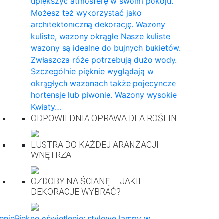
upiększyć atmosferę w swoim pokoju.
Możesz też wykorzystać jako
architektoniczną dekorację. Wazony
kuliste, wazony okrągłe Nasze kuliste
wazony są idealne do bujnych bukietów.
Zwłaszcza róże potrzebują dużo wody.
Szczególnie pięknie wyglądają w
okrągłych wazonach także pojedyncze
hortensje lub piwonie. Wazony wysokie
Kwiaty…
ODPOWIEDNIA OPRAWA DLA ROŚLIN
LUSTRA DO KAŻDEJ ARANŻACJI
WNĘTRZA
OZDOBY NA ŚCIANĘ – JAKIE
DEKORACJE WYBRAĆ?
enie
Piękne oświetlenie: stylowe lampy w