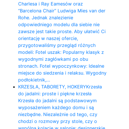
Charlesa i Ray Eamesów oraz
“Barcelona Chair” Ludwiga Mies van der
Rohe. Jednak znalezienie
odpowiedniego modelu dla siebie nie
zawsze jest takie proste. Aby ułatwić Ci
orientację w naszej ofercie,
przygotowaliśmy przegląd różnych
modeli: Fotel uszak: Popularny klasyk z
wygodnymi zagłówkami po obu
stronach. Fotel wypoczynkowy: Idealne
miejsce do siedzenia i relaksu. Wygodny
podłokietnik,…
KRZESŁA, TABORETY, HOKERY
Krzesła
do jadalni: proste i piękne krzesła
Krzesła do jadalni są podstawowym
wyposażeniem każdego domu i są
niezbędne. Niezależnie od tego, czy
chodzi o rozmowy przy stole, czy o
wspólną kolację w salonie: designerskie