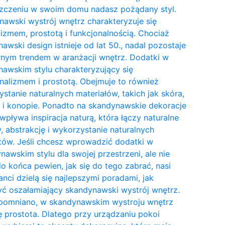
zczeniu w swoim domu nadasz pożądany styl.
awski wystrój wnętrz charakteryzuje się
izmem, prostotą i funkcjonalnością. Chociaż
awski design istnieje od lat 50., nadal pozostaje
nym trendem w aranżacji wnętrz. Dodatki w
awskim stylu charakteryzujący się
nalizmem i prostotą. Obejmuje to również
stanie naturalnych materiałów, takich jak skóra,
 i konopie. Ponadto na skandynawskie dekoracje
wpływa inspiracja naturą, która łączy naturalne
y, abstrakcję i wykorzystanie naturalnych
tów. Jeśli chcesz wprowadzić dodatki w
awskim stylu dla swojej przestrzeni, ale nie
do końca pewien, jak się do tego zabrać, nasi
anci dzielą się najlepszymi poradami, jak
ć oszałamiający skandynawski wystrój wnętrz.
pomniano, w skandynawskim wystroju wnętrz
ię prostota. Dlatego przy urządzaniu pokoi