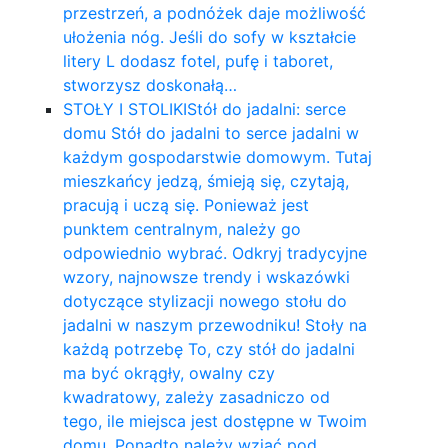
przestrzeń, a podnóżek daje możliwość
ułożenia nóg. Jeśli do sofy w kształcie
litery L dodasz fotel, pufę i taboret,
stworzysz doskonałą…
STOŁY I STOLIKI
Stół do jadalni: serce
domu Stół do jadalni to serce jadalni w
każdym gospodarstwie domowym. Tutaj
mieszkańcy jedzą, śmieją się, czytają,
pracują i uczą się. Ponieważ jest
punktem centralnym, należy go
odpowiednio wybrać. Odkryj tradycyjne
wzory, najnowsze trendy i wskazówki
dotyczące stylizacji nowego stołu do
jadalni w naszym przewodniku! Stoły na
każdą potrzebę To, czy stół do jadalni
ma być okrągły, owalny czy
kwadratowy, zależy zasadniczo od
tego, ile miejsca jest dostępne w Twoim
domu. Ponadto należy wziąć pod