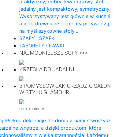
praktyczny, dobry: kwadratowy stół
jadalny jest kompaktowy, symetryczny.
Wykorzystywany jest głównie w kuchni,
a jego drewniane elementy przywodzą
na myśl szykowne stoły…
SZAFY I SZAFKI
TABORETY I ŁAWKI
NAJMODNIEJSZE SOFY >>>
KRZESŁA DO JADALNI
5 POMYSŁÓW JAK URZĄDZIĆ SALON
W STYLU GLAMOUR
sofa_glamour
cje
Piękne dekoracje do domu Z nami stworzysz
arzalne wnętrze, a dzięki produktom, które
cjonowaliśmy z wielką starannością, każdemu