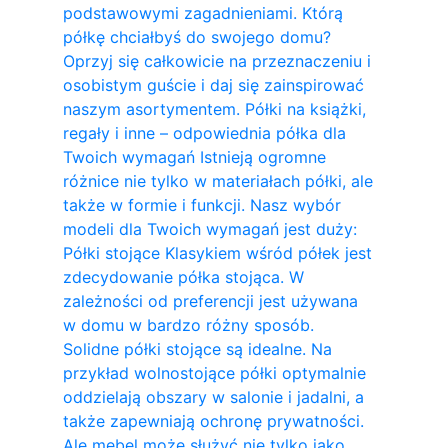
podstawowymi zagadnieniami. Którą
półkę chciałbyś do swojego domu?
Oprzyj się całkowicie na przeznaczeniu i
osobistym guście i daj się zainspirować
naszym asortymentem. Półki na książki,
regały i inne – odpowiednia półka dla
Twoich wymagań Istnieją ogromne
różnice nie tylko w materiałach półki, ale
także w formie i funkcji. Nasz wybór
modeli dla Twoich wymagań jest duży:
Półki stojące Klasykiem wśród półek jest
zdecydowanie półka stojąca. W
zależności od preferencji jest używana
w domu w bardzo różny sposób.
Solidne półki stojące są idealne. Na
przykład wolnostojące półki optymalnie
oddzielają obszary w salonie i jadalni, a
także zapewniają ochronę prywatności.
Ale mebel może służyć nie tylko jako