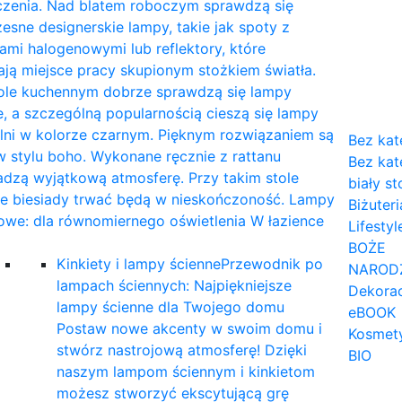
czenia. Nad blatem roboczym sprawdzą się
sne designerskie lampy, takie jak spoty z
mi halogenowymi lub reflektory, które
ają miejsce pracy skupionym stożkiem światła.
tole kuchennym dobrze sprawdzą się lampy
, a szczególną popularnością cieszą się lampy
lni w kolorze czarnym. Pięknym rozwiązaniem są
Bez kat
 stylu boho. Wykonane ręcznie z rattanu
Bez kat
dzą wyjątkową atmosferę. Przy takim stole
biały st
ne biesiady trwać będą w nieskończoność. Lampy
Biżuteri
owe: dla równomiernego oświetlenia W łazience
Lifestyl
…
BOŻE
Kinkiety i lampy ścienne
Przewodnik po
NAROD
lampach ściennych: Najpiękniejsze
Dekorac
lampy ścienne dla Twojego domu
eBOOK
Postaw nowe akcenty w swoim domu i
Kosmet
stwórz nastrojową atmosferę! Dzięki
BIO
naszym lampom ściennym i kinkietom
możesz stworzyć ekscytującą grę