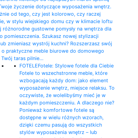
Twoje życzenie dotyczące wyposażenia wnętrz.
żnie od tego, czy jest kolorowo, czy raczej
e, w stylu wiejskiego domu czy w klimacie loftu
yj różnorodne gustowne pomysły na wnętrza dla
 pomieszczenia. Szukasz nowej stylizacji
 lub zmieniasz wystrój kuchni? Rozszerzasz swój
t o praktyczne meble biurowe do domowego
a Twój taras pilnie…
FOTELE
Fotele: Stylowe fotele dla Ciebie
Fotele to wszechstronne meble, które
wzbogacają każdy dom: jako element
wyposażenie wnętrz, miejsce relaksu. To
oczywiste, że wolelibyśmy mieć je w
każdym pomieszczeniu. A dlaczego nie?
Ponieważ komfortowe fotele są
dostępne w wielu różnych wzorach,
dzięki czemu pasują do wszystkich
stylów wyposażenia wnętrz – lub