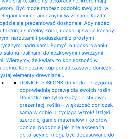
wybieraj te akcenty dekoracyjne, które mają
 wzory. Być może możesz ozdobić swój stół w
e eleganckimi ceramicznymi wazonami. Każda
 będzie się prezentować doskonale. Aby nadać
 fakturę i subtelny kolor, udekoruj swoje kanapy
nymi narzutami i poduszkami z prostymi
rycznymi nadrukami. Pomyśl o udekorowaniu
 salonu roślinami doniczkowymi i świeżymi
i. Wierzymy, że kwiaty to konieczność w
 domu. Koniecznie kup ponadczasowe doniczki.
ystaj elementy drewniane…
DONICE I OSŁONKI
Doniczka: Przygotuj
odpowiednią oprawę dla swoich roślin
Doniczka nie tylko służy do stylowej
prezentacji roślin – większość doniczek
sama w sobie przyciąga wzrok! Dzięki
szerokiej gamie materiałów i kolorów
donice, podobnie jak inne akcesoria
dekoracyjne, mogą być dopasowane do