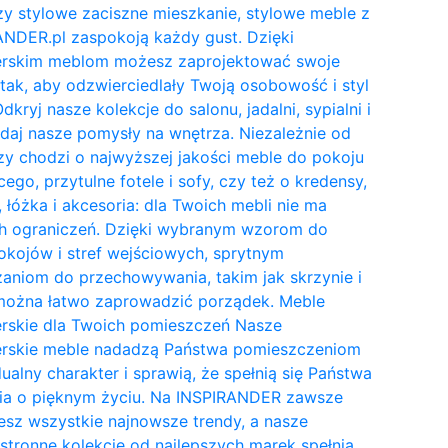
y stylowe zaciszne mieszkanie, stylowe meble z
NDER.pl zaspokoją każdy gust. Dzięki
erskim meblom możesz zaprojektować swoje
tak, aby odzwierciedlały Twoją osobowość i styl
Odkryj nasze kolekcje do salonu, jadalni, sypialni i
daj nasze pomysły na wnętrza. Niezależnie od
zy chodzi o najwyższej jakości meble do pokoju
cego, przytulne fotele i sofy, czy też o kredensy,
, łóżka i akcesoria: dla Twoich mebli nie ma
h ograniczeń. Dzięki wybranym wzorom do
kojów i stref wejściowych, sprytnym
aniom do przechowywania, takim jak skrzynie i
 można łatwo zaprowadzić porządek. Meble
erskie dla Twoich pomieszczeń Nasze
erskie meble nadadzą Państwa pomieszczeniom
ualny charakter i sprawią, że spełnią się Państwa
ia o pięknym życiu. Na INSPIRANDER zawsze
esz wszystkie najnowsze trendy, a nasze
tronne kolekcje od najlepszych marek spełnią