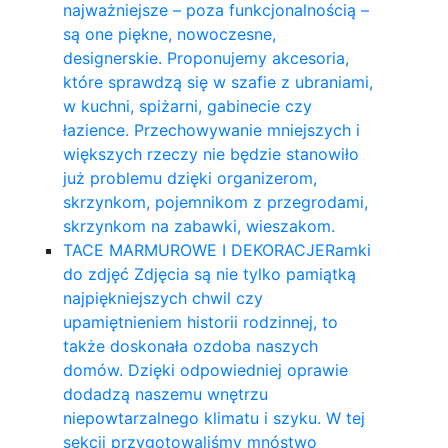
najważniejsze – poza funkcjonalnością –
są one piękne, nowoczesne,
designerskie. Proponujemy akcesoria,
które sprawdzą się w szafie z ubraniami,
w kuchni, spiżarni, gabinecie czy
łazience. Przechowywanie mniejszych i
większych rzeczy nie będzie stanowiło
już problemu dzięki organizerom,
skrzynkom, pojemnikom z przegrodami,
skrzynkom na zabawki, wieszakom.
TACE MARMUROWE I DEKORACJE
Ramki
do zdjęć Zdjęcia są nie tylko pamiątką
najpiękniejszych chwil czy
upamiętnieniem historii rodzinnej, to
także doskonała ozdoba naszych
domów. Dzięki odpowiedniej oprawie
dodadzą naszemu wnętrzu
niepowtarzalnego klimatu i szyku. W tej
sekcji przygotowaliśmy mnóstwo