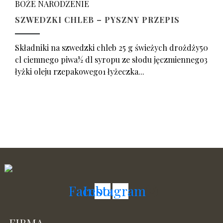
BOŻE NARODZENIE
SZWEDZKI CHLEB – PYSZNY PRZEPIS
Składniki na szwedzki chleb 25 g świeżych drożdży50
cl ciemnego piwa½ dl syropu ze słodu jęczmiennego3
łyżki oleju rzepakowego1 łyżeczka...
Facebook
Instagram
FIRMA