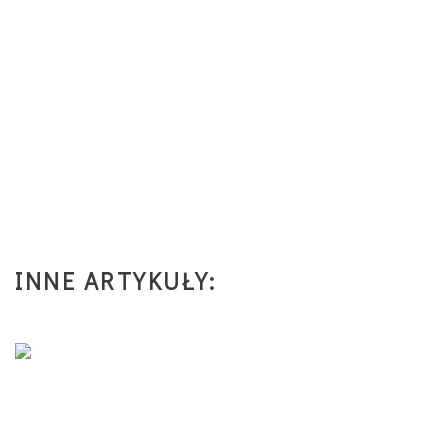
ZDROWE PRZEPISY
Zostaw swój komentarz na Facebooku
INNE ARTYKUŁY: