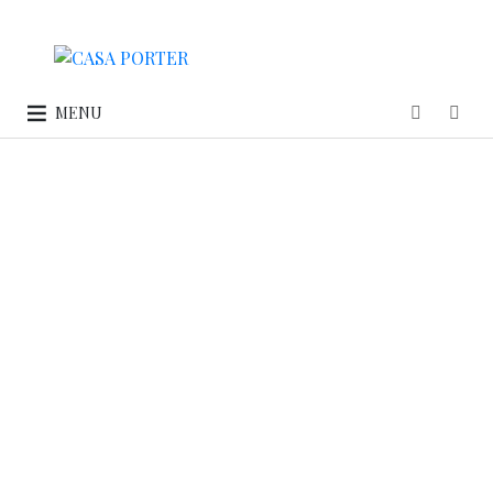
MENU
BOCZNIAKI Z SOSEM
PAPRYKOWYM
Boczniakowi z grilla dorównuje chyba tylko grillowany
rydz. Sprawdźcie smak boczniaka wg naszego przepisu i
sami oceńcie, któremu należy się złoty medal?