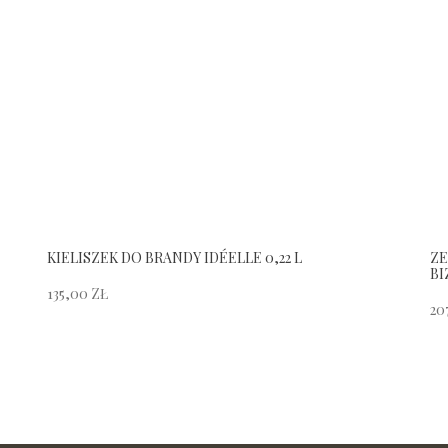
KIELISZEK DO BRANDY IDÉELLE 0,22 L
ZE
BI
135,00
ZŁ
20