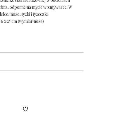
nie ze stali nierdzewnej w odcieniach
bra, odporne na mycie w zmywarce. W
elce, noże, łyżki i łyżeczki.
 6 x 25 cm (wymiar noża)