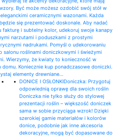
wybieraj te akcenty dekoracyjne, które mają
 wzory. Być może możesz ozdobić swój stół w
e eleganckimi ceramicznymi wazonami. Każda
 będzie się prezentować doskonale. Aby nadać
 fakturę i subtelny kolor, udekoruj swoje kanapy
nymi narzutami i poduszkami z prostymi
rycznymi nadrukami. Pomyśl o udekorowaniu
 salonu roślinami doniczkowymi i świeżymi
i. Wierzymy, że kwiaty to konieczność w
 domu. Koniecznie kup ponadczasowe doniczki.
ystaj elementy drewniane…
DONICE I OSŁONKI
Doniczka: Przygotuj
odpowiednią oprawę dla swoich roślin
Doniczka nie tylko służy do stylowej
prezentacji roślin – większość doniczek
sama w sobie przyciąga wzrok! Dzięki
szerokiej gamie materiałów i kolorów
donice, podobnie jak inne akcesoria
dekoracyjne, mogą być dopasowane do