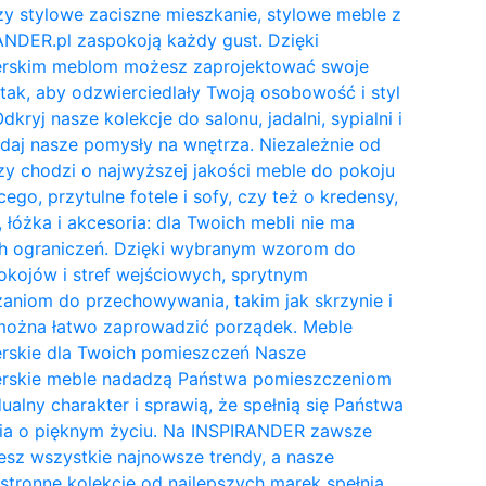
y stylowe zaciszne mieszkanie, stylowe meble z
NDER.pl zaspokoją każdy gust. Dzięki
erskim meblom możesz zaprojektować swoje
tak, aby odzwierciedlały Twoją osobowość i styl
Odkryj nasze kolekcje do salonu, jadalni, sypialni i
daj nasze pomysły na wnętrza. Niezależnie od
zy chodzi o najwyższej jakości meble do pokoju
cego, przytulne fotele i sofy, czy też o kredensy,
, łóżka i akcesoria: dla Twoich mebli nie ma
h ograniczeń. Dzięki wybranym wzorom do
kojów i stref wejściowych, sprytnym
aniom do przechowywania, takim jak skrzynie i
 można łatwo zaprowadzić porządek. Meble
erskie dla Twoich pomieszczeń Nasze
erskie meble nadadzą Państwa pomieszczeniom
ualny charakter i sprawią, że spełnią się Państwa
ia o pięknym życiu. Na INSPIRANDER zawsze
esz wszystkie najnowsze trendy, a nasze
tronne kolekcje od najlepszych marek spełnią