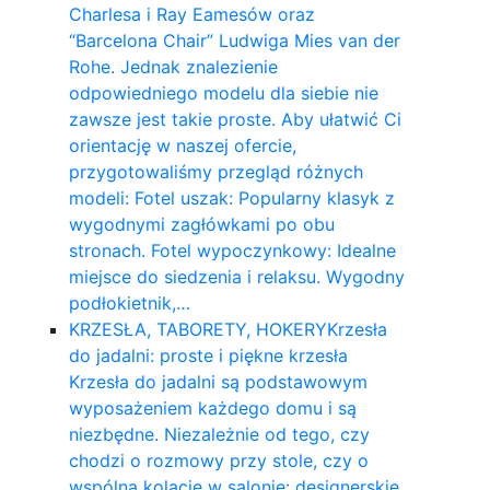
Charlesa i Ray Eamesów oraz
“Barcelona Chair” Ludwiga Mies van der
Rohe. Jednak znalezienie
odpowiedniego modelu dla siebie nie
zawsze jest takie proste. Aby ułatwić Ci
orientację w naszej ofercie,
przygotowaliśmy przegląd różnych
modeli: Fotel uszak: Popularny klasyk z
wygodnymi zagłówkami po obu
stronach. Fotel wypoczynkowy: Idealne
miejsce do siedzenia i relaksu. Wygodny
podłokietnik,…
KRZESŁA, TABORETY, HOKERY
Krzesła
do jadalni: proste i piękne krzesła
Krzesła do jadalni są podstawowym
wyposażeniem każdego domu i są
niezbędne. Niezależnie od tego, czy
chodzi o rozmowy przy stole, czy o
wspólną kolację w salonie: designerskie