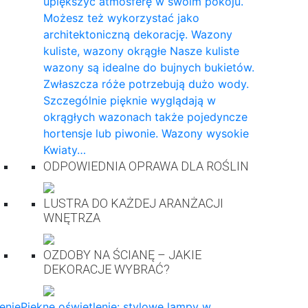
upiększyć atmosferę w swoim pokoju.
Możesz też wykorzystać jako
architektoniczną dekorację. Wazony
kuliste, wazony okrągłe Nasze kuliste
wazony są idealne do bujnych bukietów.
Zwłaszcza róże potrzebują dużo wody.
Szczególnie pięknie wyglądają w
okrągłych wazonach także pojedyncze
hortensje lub piwonie. Wazony wysokie
Kwiaty…
ODPOWIEDNIA OPRAWA DLA ROŚLIN
LUSTRA DO KAŻDEJ ARANŻACJI
WNĘTRZA
OZDOBY NA ŚCIANĘ – JAKIE
DEKORACJE WYBRAĆ?
enie
Piękne oświetlenie: stylowe lampy w