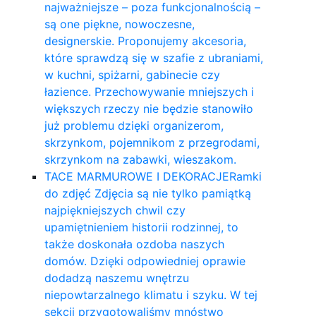
najważniejsze – poza funkcjonalnością –
są one piękne, nowoczesne,
designerskie. Proponujemy akcesoria,
które sprawdzą się w szafie z ubraniami,
w kuchni, spiżarni, gabinecie czy
łazience. Przechowywanie mniejszych i
większych rzeczy nie będzie stanowiło
już problemu dzięki organizerom,
skrzynkom, pojemnikom z przegrodami,
skrzynkom na zabawki, wieszakom.
TACE MARMUROWE I DEKORACJE
Ramki
do zdjęć Zdjęcia są nie tylko pamiątką
najpiękniejszych chwil czy
upamiętnieniem historii rodzinnej, to
także doskonała ozdoba naszych
domów. Dzięki odpowiedniej oprawie
dodadzą naszemu wnętrzu
niepowtarzalnego klimatu i szyku. W tej
sekcji przygotowaliśmy mnóstwo