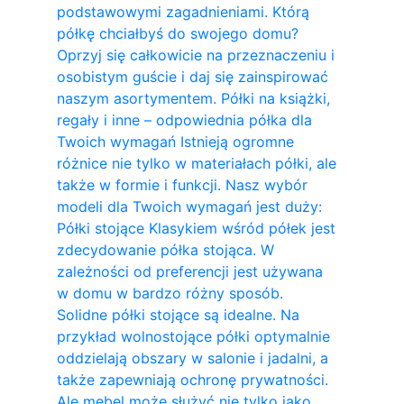
podstawowymi zagadnieniami. Którą
półkę chciałbyś do swojego domu?
Oprzyj się całkowicie na przeznaczeniu i
osobistym guście i daj się zainspirować
naszym asortymentem. Półki na książki,
regały i inne – odpowiednia półka dla
Twoich wymagań Istnieją ogromne
różnice nie tylko w materiałach półki, ale
także w formie i funkcji. Nasz wybór
modeli dla Twoich wymagań jest duży:
Półki stojące Klasykiem wśród półek jest
zdecydowanie półka stojąca. W
zależności od preferencji jest używana
w domu w bardzo różny sposób.
Solidne półki stojące są idealne. Na
przykład wolnostojące półki optymalnie
oddzielają obszary w salonie i jadalni, a
także zapewniają ochronę prywatności.
Ale mebel może służyć nie tylko jako