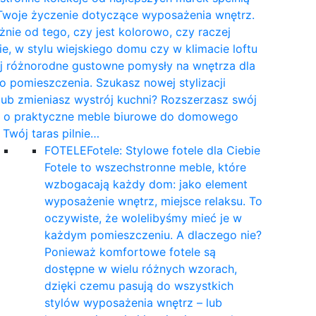
Twoje życzenie dotyczące wyposażenia wnętrz.
żnie od tego, czy jest kolorowo, czy raczej
e, w stylu wiejskiego domu czy w klimacie loftu
yj różnorodne gustowne pomysły na wnętrza dla
 pomieszczenia. Szukasz nowej stylizacji
 lub zmieniasz wystrój kuchni? Rozszerzasz swój
t o praktyczne meble biurowe do domowego
a Twój taras pilnie…
FOTELE
Fotele: Stylowe fotele dla Ciebie
Fotele to wszechstronne meble, które
wzbogacają każdy dom: jako element
wyposażenie wnętrz, miejsce relaksu. To
oczywiste, że wolelibyśmy mieć je w
każdym pomieszczeniu. A dlaczego nie?
Ponieważ komfortowe fotele są
dostępne w wielu różnych wzorach,
dzięki czemu pasują do wszystkich
stylów wyposażenia wnętrz – lub