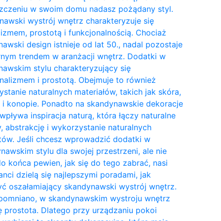
zczeniu w swoim domu nadasz pożądany styl.
awski wystrój wnętrz charakteryzuje się
izmem, prostotą i funkcjonalnością. Chociaż
awski design istnieje od lat 50., nadal pozostaje
nym trendem w aranżacji wnętrz. Dodatki w
awskim stylu charakteryzujący się
nalizmem i prostotą. Obejmuje to również
stanie naturalnych materiałów, takich jak skóra,
 i konopie. Ponadto na skandynawskie dekoracje
wpływa inspiracja naturą, która łączy naturalne
y, abstrakcję i wykorzystanie naturalnych
tów. Jeśli chcesz wprowadzić dodatki w
awskim stylu dla swojej przestrzeni, ale nie
do końca pewien, jak się do tego zabrać, nasi
anci dzielą się najlepszymi poradami, jak
ć oszałamiający skandynawski wystrój wnętrz.
pomniano, w skandynawskim wystroju wnętrz
ię prostota. Dlatego przy urządzaniu pokoi