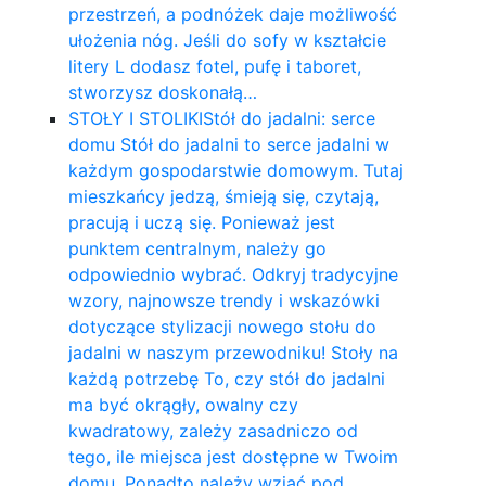
przestrzeń, a podnóżek daje możliwość
ułożenia nóg. Jeśli do sofy w kształcie
litery L dodasz fotel, pufę i taboret,
stworzysz doskonałą…
STOŁY I STOLIKI
Stół do jadalni: serce
domu Stół do jadalni to serce jadalni w
każdym gospodarstwie domowym. Tutaj
mieszkańcy jedzą, śmieją się, czytają,
pracują i uczą się. Ponieważ jest
punktem centralnym, należy go
odpowiednio wybrać. Odkryj tradycyjne
wzory, najnowsze trendy i wskazówki
dotyczące stylizacji nowego stołu do
jadalni w naszym przewodniku! Stoły na
każdą potrzebę To, czy stół do jadalni
ma być okrągły, owalny czy
kwadratowy, zależy zasadniczo od
tego, ile miejsca jest dostępne w Twoim
domu. Ponadto należy wziąć pod