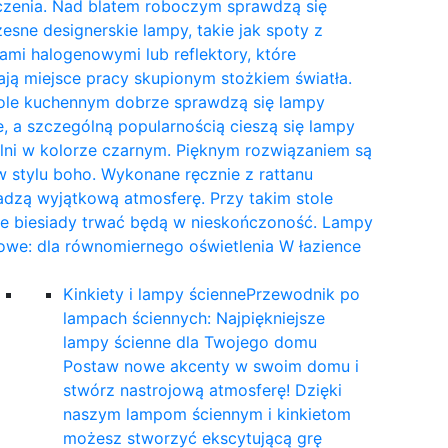
czenia. Nad blatem roboczym sprawdzą się
sne designerskie lampy, takie jak spoty z
mi halogenowymi lub reflektory, które
ają miejsce pracy skupionym stożkiem światła.
tole kuchennym dobrze sprawdzą się lampy
, a szczególną popularnością cieszą się lampy
lni w kolorze czarnym. Pięknym rozwiązaniem są
 stylu boho. Wykonane ręcznie z rattanu
dzą wyjątkową atmosferę. Przy takim stole
ne biesiady trwać będą w nieskończoność. Lampy
owe: dla równomiernego oświetlenia W łazience
…
Kinkiety i lampy ścienne
Przewodnik po
lampach ściennych: Najpiękniejsze
lampy ścienne dla Twojego domu
Postaw nowe akcenty w swoim domu i
stwórz nastrojową atmosferę! Dzięki
naszym lampom ściennym i kinkietom
możesz stworzyć ekscytującą grę