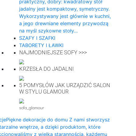
praktyczny, dobry: kwadratowy stół
jadalny jest kompaktowy, symetryczny.
Wykorzystywany jest głównie w kuchni,
a jego drewniane elementy przywodzą
na myśl szykowne stoły…
SZAFY I SZAFKI
TABORETY I ŁAWKI
NAJMODNIEJSZE SOFY >>>
KRZESŁA DO JADALNI
5 POMYSŁÓW JAK URZĄDZIĆ SALON
W STYLU GLAMOUR
sofa_glamour
cje
Piękne dekoracje do domu Z nami stworzysz
arzalne wnętrze, a dzięki produktom, które
cjonowaliśmy z wielką starannością, każdemu