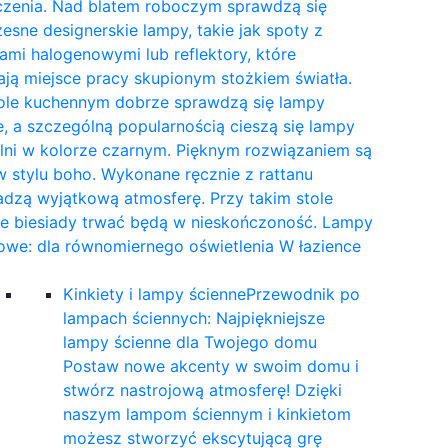
czenia. Nad blatem roboczym sprawdzą się
sne designerskie lampy, takie jak spoty z
mi halogenowymi lub reflektory, które
ają miejsce pracy skupionym stożkiem światła.
tole kuchennym dobrze sprawdzą się lampy
, a szczególną popularnością cieszą się lampy
lni w kolorze czarnym. Pięknym rozwiązaniem są
 stylu boho. Wykonane ręcznie z rattanu
dzą wyjątkową atmosferę. Przy takim stole
ne biesiady trwać będą w nieskończoność. Lampy
owe: dla równomiernego oświetlenia W łazience
…
Kinkiety i lampy ścienne
Przewodnik po
lampach ściennych: Najpiękniejsze
lampy ścienne dla Twojego domu
Postaw nowe akcenty w swoim domu i
stwórz nastrojową atmosferę! Dzięki
naszym lampom ściennym i kinkietom
możesz stworzyć ekscytującą grę