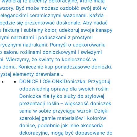
wybieraj te akcenty dekoracyjne, które mają
 wzory. Być może możesz ozdobić swój stół w
e eleganckimi ceramicznymi wazonami. Każda
 będzie się prezentować doskonale. Aby nadać
 fakturę i subtelny kolor, udekoruj swoje kanapy
nymi narzutami i poduszkami z prostymi
rycznymi nadrukami. Pomyśl o udekorowaniu
 salonu roślinami doniczkowymi i świeżymi
i. Wierzymy, że kwiaty to konieczność w
 domu. Koniecznie kup ponadczasowe doniczki.
ystaj elementy drewniane…
DONICE I OSŁONKI
Doniczka: Przygotuj
odpowiednią oprawę dla swoich roślin
Doniczka nie tylko służy do stylowej
prezentacji roślin – większość doniczek
sama w sobie przyciąga wzrok! Dzięki
szerokiej gamie materiałów i kolorów
donice, podobnie jak inne akcesoria
dekoracyjne, mogą być dopasowane do