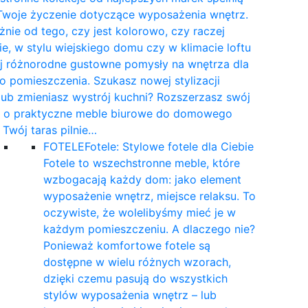
Twoje życzenie dotyczące wyposażenia wnętrz.
żnie od tego, czy jest kolorowo, czy raczej
e, w stylu wiejskiego domu czy w klimacie loftu
yj różnorodne gustowne pomysły na wnętrza dla
 pomieszczenia. Szukasz nowej stylizacji
 lub zmieniasz wystrój kuchni? Rozszerzasz swój
t o praktyczne meble biurowe do domowego
a Twój taras pilnie…
FOTELE
Fotele: Stylowe fotele dla Ciebie
Fotele to wszechstronne meble, które
wzbogacają każdy dom: jako element
wyposażenie wnętrz, miejsce relaksu. To
oczywiste, że wolelibyśmy mieć je w
każdym pomieszczeniu. A dlaczego nie?
Ponieważ komfortowe fotele są
dostępne w wielu różnych wzorach,
dzięki czemu pasują do wszystkich
stylów wyposażenia wnętrz – lub