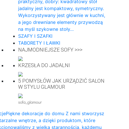
praktyczny, dobry: kwadratowy stół
jadalny jest kompaktowy, symetryczny.
Wykorzystywany jest głównie w kuchni,
a jego drewniane elementy przywodzą
na myśl szykowne stoły…
SZAFY I SZAFKI
TABORETY I ŁAWKI
NAJMODNIEJSZE SOFY >>>
KRZESŁA DO JADALNI
5 POMYSŁÓW JAK URZĄDZIĆ SALON
W STYLU GLAMOUR
sofa_glamour
cje
Piękne dekoracje do domu Z nami stworzysz
arzalne wnętrze, a dzięki produktom, które
cjonowaliśmy z wielką starannością, każdemu