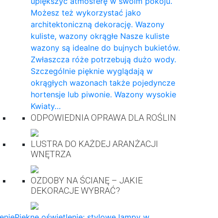
upiększyć atmosferę w swoim pokoju.
Możesz też wykorzystać jako
architektoniczną dekorację. Wazony
kuliste, wazony okrągłe Nasze kuliste
wazony są idealne do bujnych bukietów.
Zwłaszcza róże potrzebują dużo wody.
Szczególnie pięknie wyglądają w
okrągłych wazonach także pojedyncze
hortensje lub piwonie. Wazony wysokie
Kwiaty…
ODPOWIEDNIA OPRAWA DLA ROŚLIN
LUSTRA DO KAŻDEJ ARANŻACJI
WNĘTRZA
OZDOBY NA ŚCIANĘ – JAKIE
DEKORACJE WYBRAĆ?
enie
Piękne oświetlenie: stylowe lampy w