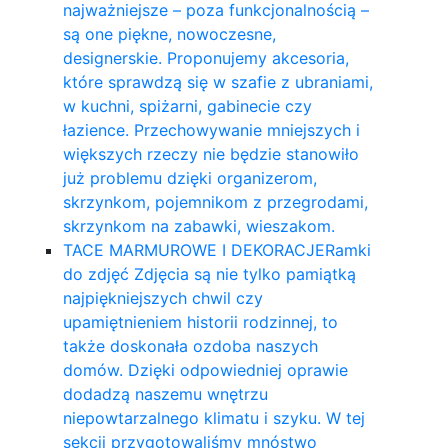
najważniejsze – poza funkcjonalnością –
są one piękne, nowoczesne,
designerskie. Proponujemy akcesoria,
które sprawdzą się w szafie z ubraniami,
w kuchni, spiżarni, gabinecie czy
łazience. Przechowywanie mniejszych i
większych rzeczy nie będzie stanowiło
już problemu dzięki organizerom,
skrzynkom, pojemnikom z przegrodami,
skrzynkom na zabawki, wieszakom.
TACE MARMUROWE I DEKORACJE
Ramki
do zdjęć Zdjęcia są nie tylko pamiątką
najpiękniejszych chwil czy
upamiętnieniem historii rodzinnej, to
także doskonała ozdoba naszych
domów. Dzięki odpowiedniej oprawie
dodadzą naszemu wnętrzu
niepowtarzalnego klimatu i szyku. W tej
sekcji przygotowaliśmy mnóstwo