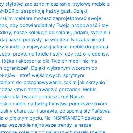
y stylowe zaciszne mieszkanie, stylowe meble z
NDER.pl zaspokoją każdy gust. Dzięki
erskim meblom możesz zaprojektować swoje
tak, aby odzwierciedlały Twoją osobowość i styl
Odkryj nasze kolekcje do salonu, jadalni, sypialni i
daj nasze pomysły na wnętrza. Niezależnie od
zy chodzi o najwyższej jakości meble do pokoju
cego, przytulne fotele i sofy, czy też o kredensy,
, łóżka i akcesoria: dla Twoich mebli nie ma
h ograniczeń. Dzięki wybranym wzorom do
kojów i stref wejściowych, sprytnym
aniom do przechowywania, takim jak skrzynie i
 można łatwo zaprowadzić porządek. Meble
erskie dla Twoich pomieszczeń Nasze
erskie meble nadadzą Państwa pomieszczeniom
ualny charakter i sprawią, że spełnią się Państwa
ia o pięknym życiu. Na INSPIRANDER zawsze
esz wszystkie najnowsze trendy, a nasze
tronne kolekcje od najlepszych marek spełnią