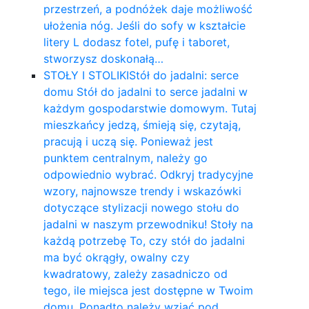
przestrzeń, a podnóżek daje możliwość
ułożenia nóg. Jeśli do sofy w kształcie
litery L dodasz fotel, pufę i taboret,
stworzysz doskonałą…
STOŁY I STOLIKI
Stół do jadalni: serce
domu Stół do jadalni to serce jadalni w
każdym gospodarstwie domowym. Tutaj
mieszkańcy jedzą, śmieją się, czytają,
pracują i uczą się. Ponieważ jest
punktem centralnym, należy go
odpowiednio wybrać. Odkryj tradycyjne
wzory, najnowsze trendy i wskazówki
dotyczące stylizacji nowego stołu do
jadalni w naszym przewodniku! Stoły na
każdą potrzebę To, czy stół do jadalni
ma być okrągły, owalny czy
kwadratowy, zależy zasadniczo od
tego, ile miejsca jest dostępne w Twoim
domu. Ponadto należy wziąć pod