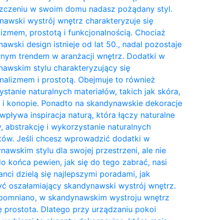
zczeniu w swoim domu nadasz pożądany styl.
awski wystrój wnętrz charakteryzuje się
izmem, prostotą i funkcjonalnością. Chociaż
awski design istnieje od lat 50., nadal pozostaje
nym trendem w aranżacji wnętrz. Dodatki w
awskim stylu charakteryzujący się
nalizmem i prostotą. Obejmuje to również
stanie naturalnych materiałów, takich jak skóra,
 i konopie. Ponadto na skandynawskie dekoracje
wpływa inspiracja naturą, która łączy naturalne
y, abstrakcję i wykorzystanie naturalnych
tów. Jeśli chcesz wprowadzić dodatki w
awskim stylu dla swojej przestrzeni, ale nie
do końca pewien, jak się do tego zabrać, nasi
anci dzielą się najlepszymi poradami, jak
ć oszałamiający skandynawski wystrój wnętrz.
pomniano, w skandynawskim wystroju wnętrz
ię prostota. Dlatego przy urządzaniu pokoi