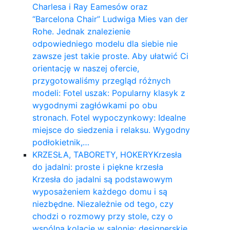
Charlesa i Ray Eamesów oraz
“Barcelona Chair” Ludwiga Mies van der
Rohe. Jednak znalezienie
odpowiedniego modelu dla siebie nie
zawsze jest takie proste. Aby ułatwić Ci
orientację w naszej ofercie,
przygotowaliśmy przegląd różnych
modeli: Fotel uszak: Popularny klasyk z
wygodnymi zagłówkami po obu
stronach. Fotel wypoczynkowy: Idealne
miejsce do siedzenia i relaksu. Wygodny
podłokietnik,…
KRZESŁA, TABORETY, HOKERY
Krzesła
do jadalni: proste i piękne krzesła
Krzesła do jadalni są podstawowym
wyposażeniem każdego domu i są
niezbędne. Niezależnie od tego, czy
chodzi o rozmowy przy stole, czy o
wspólną kolację w salonie: designerskie