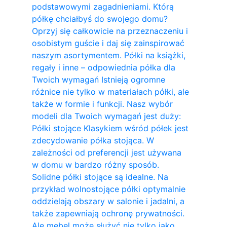
podstawowymi zagadnieniami. Którą
półkę chciałbyś do swojego domu?
Oprzyj się całkowicie na przeznaczeniu i
osobistym guście i daj się zainspirować
naszym asortymentem. Półki na książki,
regały i inne – odpowiednia półka dla
Twoich wymagań Istnieją ogromne
różnice nie tylko w materiałach półki, ale
także w formie i funkcji. Nasz wybór
modeli dla Twoich wymagań jest duży:
Półki stojące Klasykiem wśród półek jest
zdecydowanie półka stojąca. W
zależności od preferencji jest używana
w domu w bardzo różny sposób.
Solidne półki stojące są idealne. Na
przykład wolnostojące półki optymalnie
oddzielają obszary w salonie i jadalni, a
także zapewniają ochronę prywatności.
Ale mebel może służyć nie tylko jako