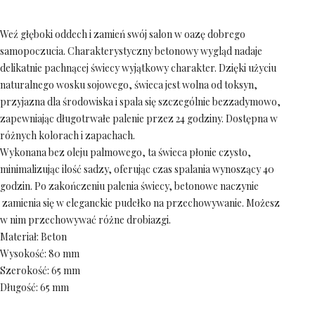
Weź głęboki oddech i zamień swój salon w oazę dobrego
samopoczucia. Charakterystyczny betonowy wygląd nadaje
delikatnie pachnącej świecy wyjątkowy charakter. Dzięki użyciu
naturalnego wosku sojowego, świeca jest wolna od toksyn,
przyjazna dla środowiska i spala się szczególnie bezzadymowo,
zapewniając długotrwałe palenie przez 24 godziny. Dostępna w
różnych kolorach i zapachach.
Wykonana bez oleju palmowego, ta świeca płonie czysto,
minimalizując ilość sadzy, oferując czas spalania wynoszący 40
godzin. Po zakończeniu palenia świecy, betonowe naczynie
zamienia się w eleganckie pudełko na przechowywanie. Możesz
w nim przechowywać różne drobiazgi.
Materiał: Beton
Wysokość: 80 mm
Szerokość: 65 mm
Długość: 65 mm