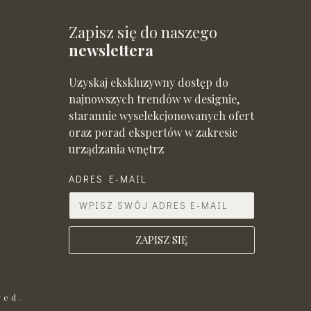
Zapisz się do naszego
newslettera
Uzyskaj ekskluzywny dostęp do
najnowszych trendów w designie,
starannie wyselekcjonowanych ofert
oraz porad ekspertów w zakresie
urządzania wnętrz
ADRES E-MAIL
ZAPISZ SIĘ
ved.