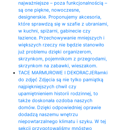
najważniejsze – poza funkcjonalnością –
są one piękne, nowoczesne,
designerskie. Proponujemy akcesoria,
które sprawdzą się w szafie z ubraniami,
w kuchni, spiżarni, gabinecie czy
łazience. Przechowywanie mniejszych i
większych rzeczy nie będzie stanowiło
już problemu dzięki organizerom,
skrzynkom, pojemnikom z przegrodami,
skrzynkom na zabawki, wieszakom.
TACE MARMUROWE I DEKORACJE
Ramki
do zdjęć Zdjęcia są nie tylko pamiątką
najpiękniejszych chwil czy
upamiętnieniem historii rodzinnej, to
także doskonała ozdoba naszych
domów. Dzięki odpowiedniej oprawie
dodadzą naszemu wnętrzu
niepowtarzalnego klimatu i szyku. W tej
sekcji przygotowaliśmy mnóstwo