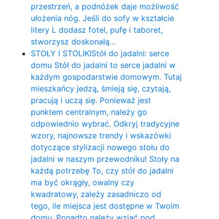
przestrzeń, a podnóżek daje możliwość
ułożenia nóg. Jeśli do sofy w kształcie
litery L dodasz fotel, pufę i taboret,
stworzysz doskonałą…
STOŁY I STOLIKI
Stół do jadalni: serce
domu Stół do jadalni to serce jadalni w
każdym gospodarstwie domowym. Tutaj
mieszkańcy jedzą, śmieją się, czytają,
pracują i uczą się. Ponieważ jest
punktem centralnym, należy go
odpowiednio wybrać. Odkryj tradycyjne
wzory, najnowsze trendy i wskazówki
dotyczące stylizacji nowego stołu do
jadalni w naszym przewodniku! Stoły na
każdą potrzebę To, czy stół do jadalni
ma być okrągły, owalny czy
kwadratowy, zależy zasadniczo od
tego, ile miejsca jest dostępne w Twoim
domu. Ponadto należy wziąć pod