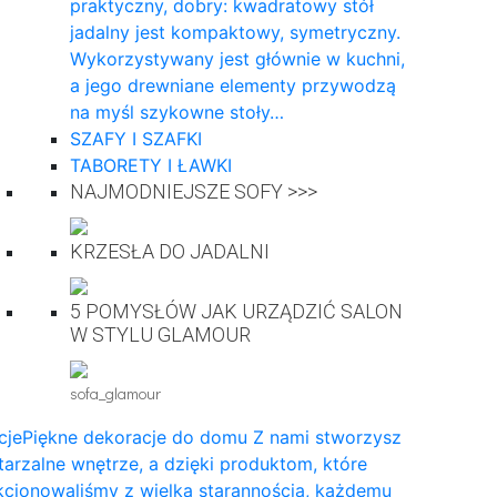
praktyczny, dobry: kwadratowy stół
jadalny jest kompaktowy, symetryczny.
Wykorzystywany jest głównie w kuchni,
a jego drewniane elementy przywodzą
na myśl szykowne stoły…
SZAFY I SZAFKI
TABORETY I ŁAWKI
NAJMODNIEJSZE SOFY >>>
KRZESŁA DO JADALNI
5 POMYSŁÓW JAK URZĄDZIĆ SALON
W STYLU GLAMOUR
sofa_glamour
cje
Piękne dekoracje do domu Z nami stworzysz
arzalne wnętrze, a dzięki produktom, które
cjonowaliśmy z wielką starannością, każdemu