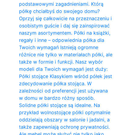
podstawowymi zagadnieniami. Którą
półkę chciałbyś do swojego domu?
Oprzyj się całkowicie na przeznaczeniu i
osobistym guście i daj się zainspirować
naszym asortymentem. Półki na książki,
regały i inne – odpowiednia półka dla
Twoich wymagań Istnieją ogromne
różnice nie tylko w materiałach półki, ale
także w formie i funkcji. Nasz wybór
modeli dla Twoich wymagań jest duży:
Półki stojące Klasykiem wśród półek jest
zdecydowanie półka stojąca. W
zależności od preferencji jest używana
w domu w bardzo różny sposób.
Solidne półki stojące są idealne. Na
przykład wolnostojące półki optymalnie
oddzielają obszary w salonie i jadalni, a
także zapewniają ochronę prywatności.
Ale mebel może służyć nie tylko jako