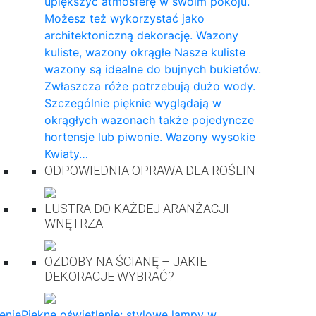
upiększyć atmosferę w swoim pokoju.
Możesz też wykorzystać jako
architektoniczną dekorację. Wazony
kuliste, wazony okrągłe Nasze kuliste
wazony są idealne do bujnych bukietów.
Zwłaszcza róże potrzebują dużo wody.
Szczególnie pięknie wyglądają w
okrągłych wazonach także pojedyncze
hortensje lub piwonie. Wazony wysokie
Kwiaty…
ODPOWIEDNIA OPRAWA DLA ROŚLIN
LUSTRA DO KAŻDEJ ARANŻACJI
WNĘTRZA
OZDOBY NA ŚCIANĘ – JAKIE
DEKORACJE WYBRAĆ?
enie
Piękne oświetlenie: stylowe lampy w