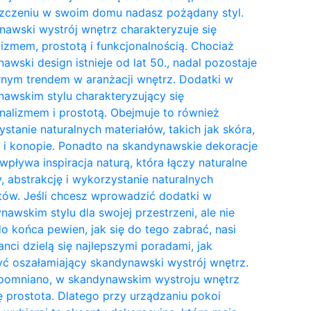
zczeniu w swoim domu nadasz pożądany styl.
awski wystrój wnętrz charakteryzuje się
izmem, prostotą i funkcjonalnością. Chociaż
awski design istnieje od lat 50., nadal pozostaje
nym trendem w aranżacji wnętrz. Dodatki w
awskim stylu charakteryzujący się
nalizmem i prostotą. Obejmuje to również
stanie naturalnych materiałów, takich jak skóra,
 i konopie. Ponadto na skandynawskie dekoracje
wpływa inspiracja naturą, która łączy naturalne
y, abstrakcję i wykorzystanie naturalnych
tów. Jeśli chcesz wprowadzić dodatki w
awskim stylu dla swojej przestrzeni, ale nie
do końca pewien, jak się do tego zabrać, nasi
anci dzielą się najlepszymi poradami, jak
ć oszałamiający skandynawski wystrój wnętrz.
pomniano, w skandynawskim wystroju wnętrz
ię prostota. Dlatego przy urządzaniu pokoi