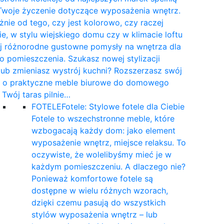
Twoje życzenie dotyczące wyposażenia wnętrz.
żnie od tego, czy jest kolorowo, czy raczej
e, w stylu wiejskiego domu czy w klimacie loftu
yj różnorodne gustowne pomysły na wnętrza dla
 pomieszczenia. Szukasz nowej stylizacji
 lub zmieniasz wystrój kuchni? Rozszerzasz swój
t o praktyczne meble biurowe do domowego
a Twój taras pilnie…
FOTELE
Fotele: Stylowe fotele dla Ciebie
Fotele to wszechstronne meble, które
wzbogacają każdy dom: jako element
wyposażenie wnętrz, miejsce relaksu. To
oczywiste, że wolelibyśmy mieć je w
każdym pomieszczeniu. A dlaczego nie?
Ponieważ komfortowe fotele są
dostępne w wielu różnych wzorach,
dzięki czemu pasują do wszystkich
stylów wyposażenia wnętrz – lub