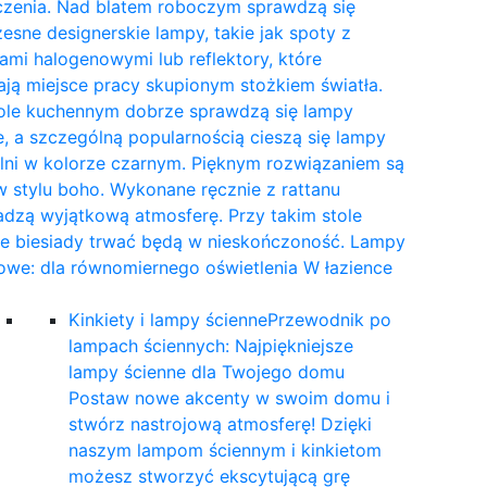
czenia. Nad blatem roboczym sprawdzą się
sne designerskie lampy, takie jak spoty z
mi halogenowymi lub reflektory, które
ają miejsce pracy skupionym stożkiem światła.
tole kuchennym dobrze sprawdzą się lampy
, a szczególną popularnością cieszą się lampy
lni w kolorze czarnym. Pięknym rozwiązaniem są
 stylu boho. Wykonane ręcznie z rattanu
dzą wyjątkową atmosferę. Przy takim stole
ne biesiady trwać będą w nieskończoność. Lampy
owe: dla równomiernego oświetlenia W łazience
…
Kinkiety i lampy ścienne
Przewodnik po
lampach ściennych: Najpiękniejsze
lampy ścienne dla Twojego domu
Postaw nowe akcenty w swoim domu i
stwórz nastrojową atmosferę! Dzięki
naszym lampom ściennym i kinkietom
możesz stworzyć ekscytującą grę