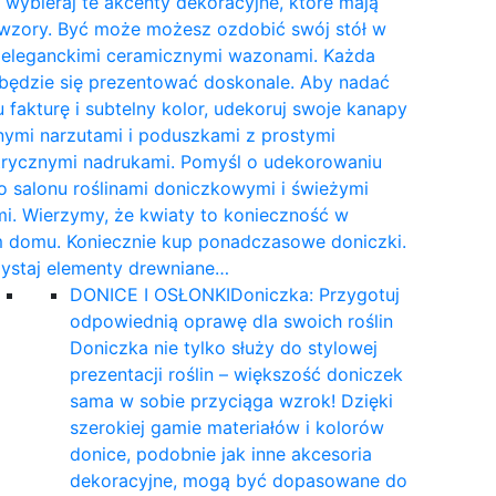
wybieraj te akcenty dekoracyjne, które mają
 wzory. Być może możesz ozdobić swój stół w
e eleganckimi ceramicznymi wazonami. Każda
 będzie się prezentować doskonale. Aby nadać
 fakturę i subtelny kolor, udekoruj swoje kanapy
nymi narzutami i poduszkami z prostymi
rycznymi nadrukami. Pomyśl o udekorowaniu
 salonu roślinami doniczkowymi i świeżymi
i. Wierzymy, że kwiaty to konieczność w
 domu. Koniecznie kup ponadczasowe doniczki.
ystaj elementy drewniane…
DONICE I OSŁONKI
Doniczka: Przygotuj
odpowiednią oprawę dla swoich roślin
Doniczka nie tylko służy do stylowej
prezentacji roślin – większość doniczek
sama w sobie przyciąga wzrok! Dzięki
szerokiej gamie materiałów i kolorów
donice, podobnie jak inne akcesoria
dekoracyjne, mogą być dopasowane do