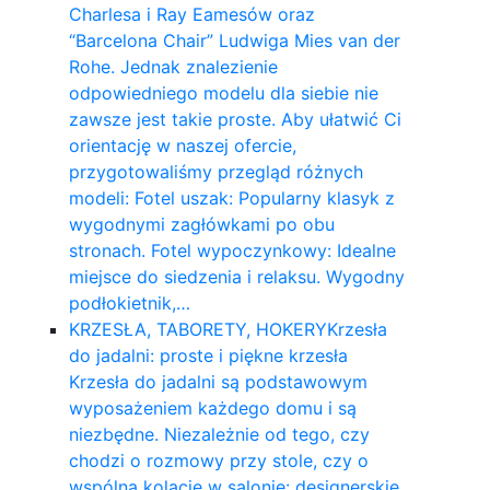
Charlesa i Ray Eamesów oraz
“Barcelona Chair” Ludwiga Mies van der
Rohe. Jednak znalezienie
odpowiedniego modelu dla siebie nie
zawsze jest takie proste. Aby ułatwić Ci
orientację w naszej ofercie,
przygotowaliśmy przegląd różnych
modeli: Fotel uszak: Popularny klasyk z
wygodnymi zagłówkami po obu
stronach. Fotel wypoczynkowy: Idealne
miejsce do siedzenia i relaksu. Wygodny
podłokietnik,…
KRZESŁA, TABORETY, HOKERY
Krzesła
do jadalni: proste i piękne krzesła
Krzesła do jadalni są podstawowym
wyposażeniem każdego domu i są
niezbędne. Niezależnie od tego, czy
chodzi o rozmowy przy stole, czy o
wspólną kolację w salonie: designerskie