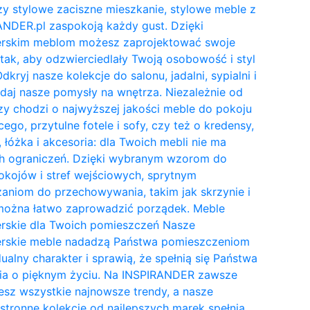
y stylowe zaciszne mieszkanie, stylowe meble z
NDER.pl zaspokoją każdy gust. Dzięki
erskim meblom możesz zaprojektować swoje
tak, aby odzwierciedlały Twoją osobowość i styl
Odkryj nasze kolekcje do salonu, jadalni, sypialni i
daj nasze pomysły na wnętrza. Niezależnie od
zy chodzi o najwyższej jakości meble do pokoju
cego, przytulne fotele i sofy, czy też o kredensy,
, łóżka i akcesoria: dla Twoich mebli nie ma
h ograniczeń. Dzięki wybranym wzorom do
kojów i stref wejściowych, sprytnym
aniom do przechowywania, takim jak skrzynie i
 można łatwo zaprowadzić porządek. Meble
erskie dla Twoich pomieszczeń Nasze
erskie meble nadadzą Państwa pomieszczeniom
ualny charakter i sprawią, że spełnią się Państwa
ia o pięknym życiu. Na INSPIRANDER zawsze
esz wszystkie najnowsze trendy, a nasze
tronne kolekcje od najlepszych marek spełnią