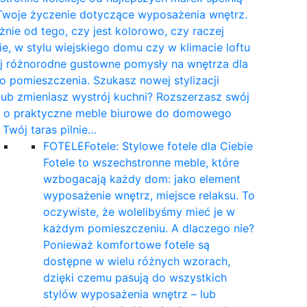
Twoje życzenie dotyczące wyposażenia wnętrz.
żnie od tego, czy jest kolorowo, czy raczej
e, w stylu wiejskiego domu czy w klimacie loftu
yj różnorodne gustowne pomysły na wnętrza dla
 pomieszczenia. Szukasz nowej stylizacji
 lub zmieniasz wystrój kuchni? Rozszerzasz swój
t o praktyczne meble biurowe do domowego
a Twój taras pilnie…
FOTELE
Fotele: Stylowe fotele dla Ciebie
Fotele to wszechstronne meble, które
wzbogacają każdy dom: jako element
wyposażenie wnętrz, miejsce relaksu. To
oczywiste, że wolelibyśmy mieć je w
każdym pomieszczeniu. A dlaczego nie?
Ponieważ komfortowe fotele są
dostępne w wielu różnych wzorach,
dzięki czemu pasują do wszystkich
stylów wyposażenia wnętrz – lub