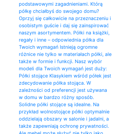
podstawowymi zagadnieniami. Którą
półkę chciałbyś do swojego domu?
Oprzyj się całkowicie na przeznaczeniu i
osobistym guście i daj się zainspirować
naszym asortymentem. Półki na książki,
regały i inne – odpowiednia półka dla
Twoich wymagań Istnieją ogromne
różnice nie tylko w materiałach półki, ale
także w formie i funkcji. Nasz wybór
modeli dla Twoich wymagań jest duży:
Półki stojące Klasykiem wśród półek jest
zdecydowanie półka stojąca. W
zależności od preferencji jest używana
w domu w bardzo różny sposób.
Solidne półki stojące są idealne. Na
przykład wolnostojące półki optymalnie
oddzielają obszary w salonie i jadalni, a
także zapewniają ochronę prywatności.
Ale mebel może służyć nie tylko jako