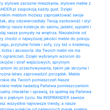
y stylowe zaciszne mieszkanie, stylowe meble z
NDER.pl zaspokoją każdy gust. Dzięki
erskim meblom możesz zaprojektować swoje
tak, aby odzwierciedlały Twoją osobowość i styl
Odkryj nasze kolekcje do salonu, jadalni, sypialni i
daj nasze pomysły na wnętrza. Niezależnie od
zy chodzi o najwyższej jakości meble do pokoju
cego, przytulne fotele i sofy, czy też o kredensy,
, łóżka i akcesoria: dla Twoich mebli nie ma
h ograniczeń. Dzięki wybranym wzorom do
kojów i stref wejściowych, sprytnym
aniom do przechowywania, takim jak skrzynie i
 można łatwo zaprowadzić porządek. Meble
erskie dla Twoich pomieszczeń Nasze
erskie meble nadadzą Państwa pomieszczeniom
ualny charakter i sprawią, że spełnią się Państwa
ia o pięknym życiu. Na INSPIRANDER zawsze
esz wszystkie najnowsze trendy, a nasze
tronne kolekcje od najlepszych marek spełnią