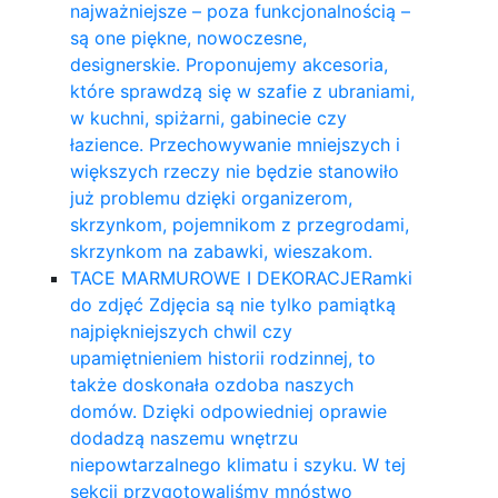
najważniejsze – poza funkcjonalnością –
są one piękne, nowoczesne,
designerskie. Proponujemy akcesoria,
które sprawdzą się w szafie z ubraniami,
w kuchni, spiżarni, gabinecie czy
łazience. Przechowywanie mniejszych i
większych rzeczy nie będzie stanowiło
już problemu dzięki organizerom,
skrzynkom, pojemnikom z przegrodami,
skrzynkom na zabawki, wieszakom.
TACE MARMUROWE I DEKORACJE
Ramki
do zdjęć Zdjęcia są nie tylko pamiątką
najpiękniejszych chwil czy
upamiętnieniem historii rodzinnej, to
także doskonała ozdoba naszych
domów. Dzięki odpowiedniej oprawie
dodadzą naszemu wnętrzu
niepowtarzalnego klimatu i szyku. W tej
sekcji przygotowaliśmy mnóstwo