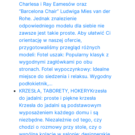
Charlesa i Ray Eamesów oraz
“Barcelona Chair” Ludwiga Mies van der
Rohe. Jednak znalezienie
odpowiedniego modelu dla siebie nie
zawsze jest takie proste. Aby ułatwić Ci
orientację w naszej ofercie,
przygotowaliśmy przegląd różnych
modeli: Fotel uszak: Popularny klasyk z
wygodnymi zagłówkami po obu
stronach. Fotel wypoczynkowy: Idealne
miejsce do siedzenia i relaksu. Wygodny
podłokietnik,…
KRZESŁA, TABORETY, HOKERY
Krzesła
do jadalni: proste i piękne krzesła
Krzesła do jadalni są podstawowym
wyposażeniem każdego domu i są
niezbędne. Niezależnie od tego, czy
chodzi o rozmowy przy stole, czy o
wspólną kolację w salonie: designerskie