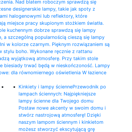
czenia. Nad blatem roboczym sprawdzą się
sne designerskie lampy, takie jak spoty z
mi halogenowymi lub reflektory, które
ają miejsce pracy skupionym stożkiem światła.
tole kuchennym dobrze sprawdzą się lampy
, a szczególną popularnością cieszą się lampy
lni w kolorze czarnym. Pięknym rozwiązaniem są
 stylu boho. Wykonane ręcznie z rattanu
dzą wyjątkową atmosferę. Przy takim stole
ne biesiady trwać będą w nieskończoność. Lampy
owe: dla równomiernego oświetlenia W łazience
…
Kinkiety i lampy ścienne
Przewodnik po
lampach ściennych: Najpiękniejsze
lampy ścienne dla Twojego domu
Postaw nowe akcenty w swoim domu i
stwórz nastrojową atmosferę! Dzięki
naszym lampom ściennym i kinkietom
możesz stworzyć ekscytującą grę