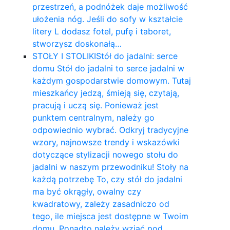
przestrzeń, a podnóżek daje możliwość
ułożenia nóg. Jeśli do sofy w kształcie
litery L dodasz fotel, pufę i taboret,
stworzysz doskonałą…
STOŁY I STOLIKI
Stół do jadalni: serce
domu Stół do jadalni to serce jadalni w
każdym gospodarstwie domowym. Tutaj
mieszkańcy jedzą, śmieją się, czytają,
pracują i uczą się. Ponieważ jest
punktem centralnym, należy go
odpowiednio wybrać. Odkryj tradycyjne
wzory, najnowsze trendy i wskazówki
dotyczące stylizacji nowego stołu do
jadalni w naszym przewodniku! Stoły na
każdą potrzebę To, czy stół do jadalni
ma być okrągły, owalny czy
kwadratowy, zależy zasadniczo od
tego, ile miejsca jest dostępne w Twoim
domu. Ponadto należy wziąć pod