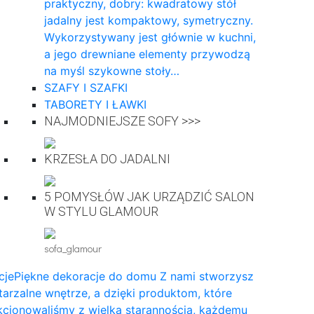
praktyczny, dobry: kwadratowy stół
jadalny jest kompaktowy, symetryczny.
Wykorzystywany jest głównie w kuchni,
a jego drewniane elementy przywodzą
na myśl szykowne stoły…
SZAFY I SZAFKI
TABORETY I ŁAWKI
NAJMODNIEJSZE SOFY >>>
KRZESŁA DO JADALNI
5 POMYSŁÓW JAK URZĄDZIĆ SALON
W STYLU GLAMOUR
sofa_glamour
cje
Piękne dekoracje do domu Z nami stworzysz
arzalne wnętrze, a dzięki produktom, które
cjonowaliśmy z wielką starannością, każdemu