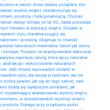
zczeniu w swoim domu nadasz pożądany styl.
awski wystrój wnętrz charakteryzuje się
izmem, prostotą i funkcjonalnością. Chociaż
awski design istnieje od lat 50., nadal pozostaje
nym trendem w aranżacji wnętrz. Dodatki w
awskim stylu charakteryzujący się
nalizmem i prostotą. Obejmuje to również
stanie naturalnych materiałów, takich jak skóra,
 i konopie. Ponadto na skandynawskie dekoracje
wpływa inspiracja naturą, która łączy naturalne
y, abstrakcję i wykorzystanie naturalnych
tów. Jeśli chcesz wprowadzić dodatki w
awskim stylu dla swojej przestrzeni, ale nie
do końca pewien, jak się do tego zabrać, nasi
anci dzielą się najlepszymi poradami, jak
ć oszałamiający skandynawski wystrój wnętrz.
pomniano, w skandynawskim wystroju wnętrz
ię prostota. Dlatego przy urządzaniu pokoi