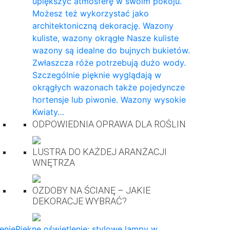
upiększyć atmosferę w swoim pokoju.
Możesz też wykorzystać jako
architektoniczną dekorację. Wazony
kuliste, wazony okrągłe Nasze kuliste
wazony są idealne do bujnych bukietów.
Zwłaszcza róże potrzebują dużo wody.
Szczególnie pięknie wyglądają w
okrągłych wazonach także pojedyncze
hortensje lub piwonie. Wazony wysokie
Kwiaty…
ODPOWIEDNIA OPRAWA DLA ROŚLIN
LUSTRA DO KAŻDEJ ARANŻACJI
WNĘTRZA
OZDOBY NA ŚCIANĘ – JAKIE
DEKORACJE WYBRAĆ?
enie
Piękne oświetlenie: stylowe lampy w