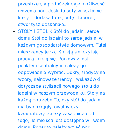
przestrzeń, a podnóżek daje możliwość
ułożenia nóg. Jeśli do sofy w kształcie
litery L dodasz fotel, pufę i taboret,
stworzysz doskonałą…
STOŁY I STOLIKI
Stół do jadalni: serce
domu Stół do jadalni to serce jadalni w
każdym gospodarstwie domowym. Tutaj
mieszkańcy jedzą, śmieją się, czytają,
pracują i uczą się. Ponieważ jest
punktem centralnym, należy go
odpowiednio wybrać. Odkryj tradycyjne
wzory, najnowsze trendy i wskazówki
dotyczące stylizacji nowego stołu do
jadalni w naszym przewodniku! Stoły na
każdą potrzebę To, czy stół do jadalni
ma być okrągły, owalny czy
kwadratowy, zależy zasadniczo od
tego, ile miejsca jest dostępne w Twoim
domu. Ponadto należy wziąć pod