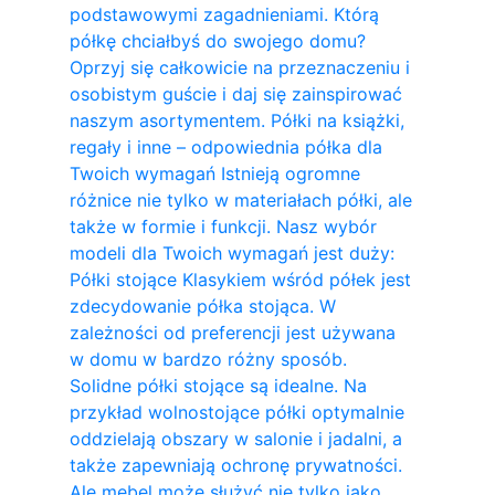
podstawowymi zagadnieniami. Którą
półkę chciałbyś do swojego domu?
Oprzyj się całkowicie na przeznaczeniu i
osobistym guście i daj się zainspirować
naszym asortymentem. Półki na książki,
regały i inne – odpowiednia półka dla
Twoich wymagań Istnieją ogromne
różnice nie tylko w materiałach półki, ale
także w formie i funkcji. Nasz wybór
modeli dla Twoich wymagań jest duży:
Półki stojące Klasykiem wśród półek jest
zdecydowanie półka stojąca. W
zależności od preferencji jest używana
w domu w bardzo różny sposób.
Solidne półki stojące są idealne. Na
przykład wolnostojące półki optymalnie
oddzielają obszary w salonie i jadalni, a
także zapewniają ochronę prywatności.
Ale mebel może służyć nie tylko jako