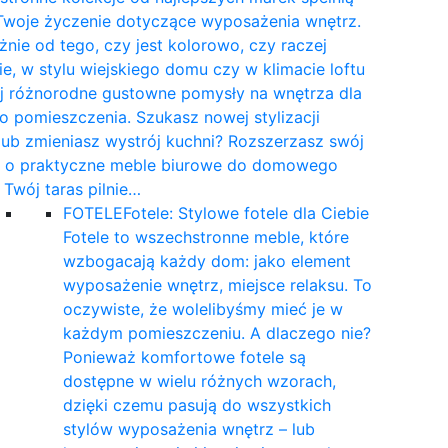
Twoje życzenie dotyczące wyposażenia wnętrz.
żnie od tego, czy jest kolorowo, czy raczej
e, w stylu wiejskiego domu czy w klimacie loftu
yj różnorodne gustowne pomysły na wnętrza dla
 pomieszczenia. Szukasz nowej stylizacji
 lub zmieniasz wystrój kuchni? Rozszerzasz swój
t o praktyczne meble biurowe do domowego
a Twój taras pilnie…
FOTELE
Fotele: Stylowe fotele dla Ciebie
Fotele to wszechstronne meble, które
wzbogacają każdy dom: jako element
wyposażenie wnętrz, miejsce relaksu. To
oczywiste, że wolelibyśmy mieć je w
każdym pomieszczeniu. A dlaczego nie?
Ponieważ komfortowe fotele są
dostępne w wielu różnych wzorach,
dzięki czemu pasują do wszystkich
stylów wyposażenia wnętrz – lub