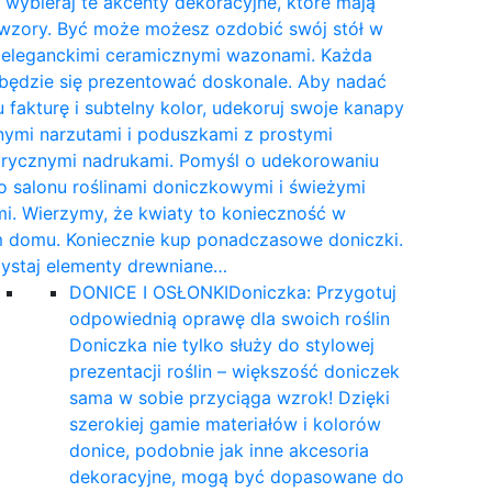
wybieraj te akcenty dekoracyjne, które mają
 wzory. Być może możesz ozdobić swój stół w
e eleganckimi ceramicznymi wazonami. Każda
 będzie się prezentować doskonale. Aby nadać
 fakturę i subtelny kolor, udekoruj swoje kanapy
nymi narzutami i poduszkami z prostymi
rycznymi nadrukami. Pomyśl o udekorowaniu
 salonu roślinami doniczkowymi i świeżymi
i. Wierzymy, że kwiaty to konieczność w
 domu. Koniecznie kup ponadczasowe doniczki.
ystaj elementy drewniane…
DONICE I OSŁONKI
Doniczka: Przygotuj
odpowiednią oprawę dla swoich roślin
Doniczka nie tylko służy do stylowej
prezentacji roślin – większość doniczek
sama w sobie przyciąga wzrok! Dzięki
szerokiej gamie materiałów i kolorów
donice, podobnie jak inne akcesoria
dekoracyjne, mogą być dopasowane do