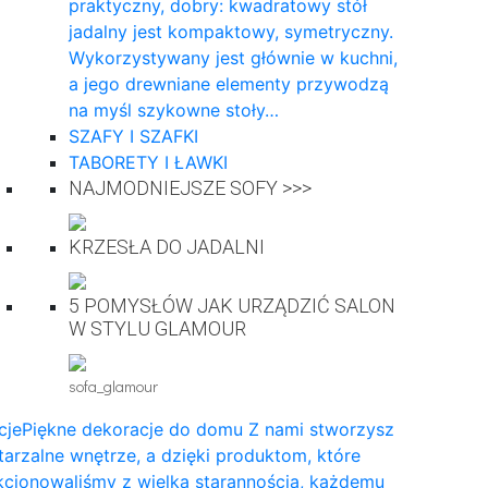
praktyczny, dobry: kwadratowy stół
jadalny jest kompaktowy, symetryczny.
Wykorzystywany jest głównie w kuchni,
a jego drewniane elementy przywodzą
na myśl szykowne stoły…
SZAFY I SZAFKI
TABORETY I ŁAWKI
NAJMODNIEJSZE SOFY >>>
KRZESŁA DO JADALNI
5 POMYSŁÓW JAK URZĄDZIĆ SALON
W STYLU GLAMOUR
sofa_glamour
cje
Piękne dekoracje do domu Z nami stworzysz
arzalne wnętrze, a dzięki produktom, które
cjonowaliśmy z wielką starannością, każdemu