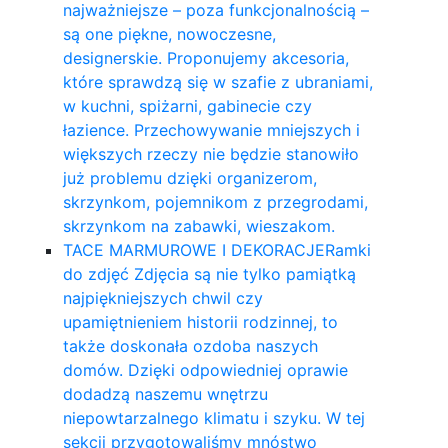
najważniejsze – poza funkcjonalnością –
są one piękne, nowoczesne,
designerskie. Proponujemy akcesoria,
które sprawdzą się w szafie z ubraniami,
w kuchni, spiżarni, gabinecie czy
łazience. Przechowywanie mniejszych i
większych rzeczy nie będzie stanowiło
już problemu dzięki organizerom,
skrzynkom, pojemnikom z przegrodami,
skrzynkom na zabawki, wieszakom.
TACE MARMUROWE I DEKORACJE
Ramki
do zdjęć Zdjęcia są nie tylko pamiątką
najpiękniejszych chwil czy
upamiętnieniem historii rodzinnej, to
także doskonała ozdoba naszych
domów. Dzięki odpowiedniej oprawie
dodadzą naszemu wnętrzu
niepowtarzalnego klimatu i szyku. W tej
sekcji przygotowaliśmy mnóstwo