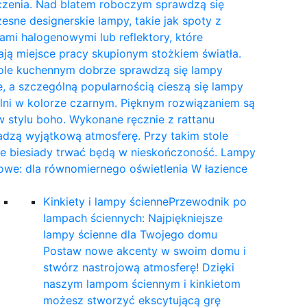
czenia. Nad blatem roboczym sprawdzą się
sne designerskie lampy, takie jak spoty z
mi halogenowymi lub reflektory, które
ają miejsce pracy skupionym stożkiem światła.
tole kuchennym dobrze sprawdzą się lampy
, a szczególną popularnością cieszą się lampy
lni w kolorze czarnym. Pięknym rozwiązaniem są
 stylu boho. Wykonane ręcznie z rattanu
dzą wyjątkową atmosferę. Przy takim stole
ne biesiady trwać będą w nieskończoność. Lampy
owe: dla równomiernego oświetlenia W łazience
…
Kinkiety i lampy ścienne
Przewodnik po
lampach ściennych: Najpiękniejsze
lampy ścienne dla Twojego domu
Postaw nowe akcenty w swoim domu i
stwórz nastrojową atmosferę! Dzięki
naszym lampom ściennym i kinkietom
możesz stworzyć ekscytującą grę