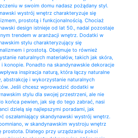
zczeniu w swoim domu nadasz pożądany styl.
awski wystrój wnętrz charakteryzuje się
izmem, prostotą i funkcjonalnością. Chociaż
awski design istnieje od lat 50., nadal pozostaje
nym trendem w aranżacji wnętrz. Dodatki w
awskim stylu charakteryzujący się
nalizmem i prostotą. Obejmuje to również
stanie naturalnych materiałów, takich jak skóra,
 i konopie. Ponadto na skandynawskie dekoracje
wpływa inspiracja naturą, która łączy naturalne
y, abstrakcję i wykorzystanie naturalnych
tów. Jeśli chcesz wprowadzić dodatki w
awskim stylu dla swojej przestrzeni, ale nie
do końca pewien, jak się do tego zabrać, nasi
anci dzielą się najlepszymi poradami, jak
ć oszałamiający skandynawski wystrój wnętrz.
pomniano, w skandynawskim wystroju wnętrz
ię prostota. Dlatego przy urządzaniu pokoi