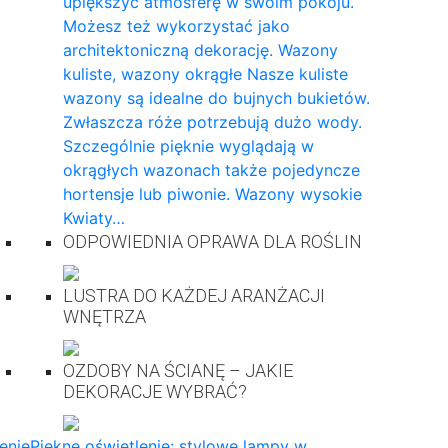
upiększyć atmosferę w swoim pokoju.
Możesz też wykorzystać jako
architektoniczną dekorację. Wazony
kuliste, wazony okrągłe Nasze kuliste
wazony są idealne do bujnych bukietów.
Zwłaszcza róże potrzebują dużo wody.
Szczególnie pięknie wyglądają w
okrągłych wazonach także pojedyncze
hortensje lub piwonie. Wazony wysokie
Kwiaty…
ODPOWIEDNIA OPRAWA DLA ROŚLIN
LUSTRA DO KAŻDEJ ARANŻACJI
WNĘTRZA
OZDOBY NA ŚCIANĘ – JAKIE
DEKORACJE WYBRAĆ?
enie
Piękne oświetlenie: stylowe lampy w