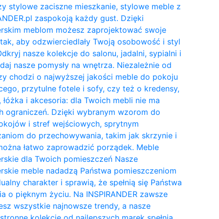
y stylowe zaciszne mieszkanie, stylowe meble z
NDER.pl zaspokoją każdy gust. Dzięki
erskim meblom możesz zaprojektować swoje
tak, aby odzwierciedlały Twoją osobowość i styl
Odkryj nasze kolekcje do salonu, jadalni, sypialni i
daj nasze pomysły na wnętrza. Niezależnie od
zy chodzi o najwyższej jakości meble do pokoju
cego, przytulne fotele i sofy, czy też o kredensy,
, łóżka i akcesoria: dla Twoich mebli nie ma
h ograniczeń. Dzięki wybranym wzorom do
kojów i stref wejściowych, sprytnym
aniom do przechowywania, takim jak skrzynie i
 można łatwo zaprowadzić porządek. Meble
erskie dla Twoich pomieszczeń Nasze
erskie meble nadadzą Państwa pomieszczeniom
ualny charakter i sprawią, że spełnią się Państwa
ia o pięknym życiu. Na INSPIRANDER zawsze
esz wszystkie najnowsze trendy, a nasze
tronne kolekcje od najlepszych marek spełnią