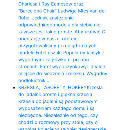
Charlesa i Ray Eamesów oraz
“Barcelona Chair” Ludwiga Mies van der
Rohe. Jednak znalezienie
odpowiedniego modelu dla siebie nie
zawsze jest takie proste. Aby ułatwić Ci
orientację w naszej ofercie,
przygotowaliśmy przegląd różnych
modeli: Fotel uszak: Popularny klasyk z
wygodnymi zagłówkami po obu
stronach. Fotel wypoczynkowy: Idealne
miejsce do siedzenia i relaksu. Wygodny
podłokietnik,…
KRZESŁA, TABORETY, HOKERY
Krzesła
do jadalni: proste i piękne krzesła
Krzesła do jadalni są podstawowym
wyposażeniem każdego domu i są
niezbędne. Niezależnie od tego, czy
chodzi o rozmowy przy stole, czy o
wspólną kolację w salonie: designerskie