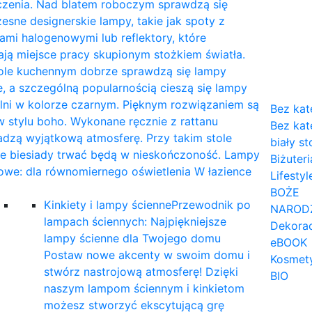
czenia. Nad blatem roboczym sprawdzą się
sne designerskie lampy, takie jak spoty z
mi halogenowymi lub reflektory, które
ają miejsce pracy skupionym stożkiem światła.
tole kuchennym dobrze sprawdzą się lampy
, a szczególną popularnością cieszą się lampy
lni w kolorze czarnym. Pięknym rozwiązaniem są
Bez kat
 stylu boho. Wykonane ręcznie z rattanu
Bez kat
dzą wyjątkową atmosferę. Przy takim stole
biały st
ne biesiady trwać będą w nieskończoność. Lampy
Biżuteri
owe: dla równomiernego oświetlenia W łazience
Lifestyl
…
BOŻE
Kinkiety i lampy ścienne
Przewodnik po
NAROD
lampach ściennych: Najpiękniejsze
Dekorac
lampy ścienne dla Twojego domu
eBOOK
Postaw nowe akcenty w swoim domu i
Kosmet
stwórz nastrojową atmosferę! Dzięki
BIO
naszym lampom ściennym i kinkietom
możesz stworzyć ekscytującą grę