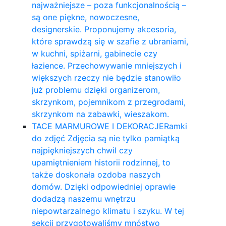
najważniejsze – poza funkcjonalnością –
są one piękne, nowoczesne,
designerskie. Proponujemy akcesoria,
które sprawdzą się w szafie z ubraniami,
w kuchni, spiżarni, gabinecie czy
łazience. Przechowywanie mniejszych i
większych rzeczy nie będzie stanowiło
już problemu dzięki organizerom,
skrzynkom, pojemnikom z przegrodami,
skrzynkom na zabawki, wieszakom.
TACE MARMUROWE I DEKORACJE
Ramki
do zdjęć Zdjęcia są nie tylko pamiątką
najpiękniejszych chwil czy
upamiętnieniem historii rodzinnej, to
także doskonała ozdoba naszych
domów. Dzięki odpowiedniej oprawie
dodadzą naszemu wnętrzu
niepowtarzalnego klimatu i szyku. W tej
sekcji przygotowaliśmy mnóstwo