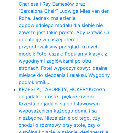
Charlesa i Ray Eamesów oraz
“Barcelona Chair” Ludwiga Mies van der
Rohe. Jednak znalezienie
odpowiedniego modelu dla siebie nie
zawsze jest takie proste. Aby ułatwić Ci
orientację w naszej ofercie,
przygotowaliśmy przegląd różnych
modeli: Fotel uszak: Popularny klasyk z
wygodnymi zagłówkami po obu
stronach. Fotel wypoczynkowy: Idealne
miejsce do siedzenia i relaksu. Wygodny
podłokietnik,…
KRZESŁA, TABORETY, HOKERY
Krzesła
do jadalni: proste i piękne krzesła
Krzesła do jadalni są podstawowym
wyposażeniem każdego domu i są
niezbędne. Niezależnie od tego, czy
chodzi o rozmowy przy stole, czy o
wspólną kolację w salonie: designerskie