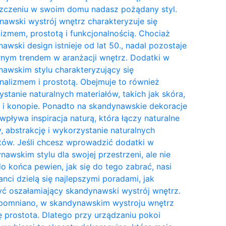
zczeniu w swoim domu nadasz pożądany styl.
awski wystrój wnętrz charakteryzuje się
izmem, prostotą i funkcjonalnością. Chociaż
awski design istnieje od lat 50., nadal pozostaje
nym trendem w aranżacji wnętrz. Dodatki w
awskim stylu charakteryzujący się
nalizmem i prostotą. Obejmuje to również
stanie naturalnych materiałów, takich jak skóra,
 i konopie. Ponadto na skandynawskie dekoracje
wpływa inspiracja naturą, która łączy naturalne
y, abstrakcję i wykorzystanie naturalnych
tów. Jeśli chcesz wprowadzić dodatki w
awskim stylu dla swojej przestrzeni, ale nie
do końca pewien, jak się do tego zabrać, nasi
anci dzielą się najlepszymi poradami, jak
ć oszałamiający skandynawski wystrój wnętrz.
pomniano, w skandynawskim wystroju wnętrz
ię prostota. Dlatego przy urządzaniu pokoi