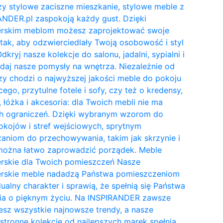
y stylowe zaciszne mieszkanie, stylowe meble z
NDER.pl zaspokoją każdy gust. Dzięki
erskim meblom możesz zaprojektować swoje
tak, aby odzwierciedlały Twoją osobowość i styl
Odkryj nasze kolekcje do salonu, jadalni, sypialni i
daj nasze pomysły na wnętrza. Niezależnie od
zy chodzi o najwyższej jakości meble do pokoju
cego, przytulne fotele i sofy, czy też o kredensy,
, łóżka i akcesoria: dla Twoich mebli nie ma
h ograniczeń. Dzięki wybranym wzorom do
kojów i stref wejściowych, sprytnym
aniom do przechowywania, takim jak skrzynie i
 można łatwo zaprowadzić porządek. Meble
erskie dla Twoich pomieszczeń Nasze
erskie meble nadadzą Państwa pomieszczeniom
ualny charakter i sprawią, że spełnią się Państwa
ia o pięknym życiu. Na INSPIRANDER zawsze
esz wszystkie najnowsze trendy, a nasze
tronne kolekcje od najlepszych marek spełnią