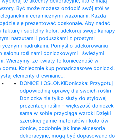
wybieraj te akcenty dekoracyjne, które mają
 wzory. Być może możesz ozdobić swój stół w
e eleganckimi ceramicznymi wazonami. Każda
 będzie się prezentować doskonale. Aby nadać
 fakturę i subtelny kolor, udekoruj swoje kanapy
nymi narzutami i poduszkami z prostymi
rycznymi nadrukami. Pomyśl o udekorowaniu
 salonu roślinami doniczkowymi i świeżymi
i. Wierzymy, że kwiaty to konieczność w
 domu. Koniecznie kup ponadczasowe doniczki.
ystaj elementy drewniane…
DONICE I OSŁONKI
Doniczka: Przygotuj
odpowiednią oprawę dla swoich roślin
Doniczka nie tylko służy do stylowej
prezentacji roślin – większość doniczek
sama w sobie przyciąga wzrok! Dzięki
szerokiej gamie materiałów i kolorów
donice, podobnie jak inne akcesoria
dekoracyjne, mogą być dopasowane do