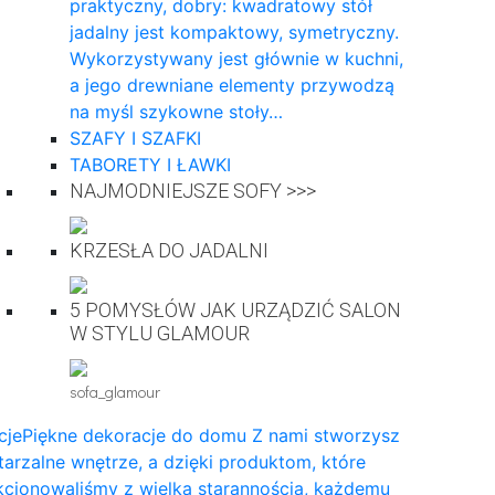
praktyczny, dobry: kwadratowy stół
jadalny jest kompaktowy, symetryczny.
Wykorzystywany jest głównie w kuchni,
a jego drewniane elementy przywodzą
na myśl szykowne stoły…
SZAFY I SZAFKI
TABORETY I ŁAWKI
NAJMODNIEJSZE SOFY >>>
KRZESŁA DO JADALNI
5 POMYSŁÓW JAK URZĄDZIĆ SALON
W STYLU GLAMOUR
sofa_glamour
cje
Piękne dekoracje do domu Z nami stworzysz
arzalne wnętrze, a dzięki produktom, które
cjonowaliśmy z wielką starannością, każdemu