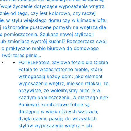
Twoje życzenie dotyczące wyposażenia wnętrz.
żnie od tego, czy jest kolorowo, czy raczej
e, w stylu wiejskiego domu czy w klimacie loftu
yj różnorodne gustowne pomysły na wnętrza dla
 pomieszczenia. Szukasz nowej stylizacji
 lub zmieniasz wystrój kuchni? Rozszerzasz swój
t o praktyczne meble biurowe do domowego
a Twój taras pilnie…
FOTELE
Fotele: Stylowe fotele dla Ciebie
Fotele to wszechstronne meble, które
wzbogacają każdy dom: jako element
wyposażenie wnętrz, miejsce relaksu. To
oczywiste, że wolelibyśmy mieć je w
każdym pomieszczeniu. A dlaczego nie?
Ponieważ komfortowe fotele są
dostępne w wielu różnych wzorach,
dzięki czemu pasują do wszystkich
stylów wyposażenia wnętrz – lub