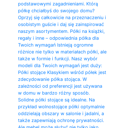
podstawowymi zagadnieniami. Którą
półkę chciałbyś do swojego domu?
Oprzyj się całkowicie na przeznaczeniu i
osobistym guście i daj się zainspirować
naszym asortymentem. Półki na książki,
regały i inne – odpowiednia półka dla
Twoich wymagań Istnieją ogromne
różnice nie tylko w materiałach półki, ale
także w formie i funkcji. Nasz wybór
modeli dla Twoich wymagań jest duży:
Półki stojące Klasykiem wśród półek jest
zdecydowanie półka stojąca. W
zależności od preferencji jest używana
w domu w bardzo różny sposób.
Solidne półki stojące są idealne. Na
przykład wolnostojące półki optymalnie
oddzielają obszary w salonie i jadalni, a
także zapewniają ochronę prywatności.
Ale mebel może służyć nie tylko jako