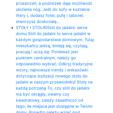
przestrzeń, a podnóżek daje możliwość
ułożenia nóg. Jeśli do sofy w kształcie
litery L dodasz fotel, pufę i taboret,
stworzysz doskonałą…
STOŁY I STOLIKI
Stół do jadalni: serce
domu Stół do jadalni to serce jadalni w
każdym gospodarstwie domowym. Tutaj
mieszkańcy jedzą, śmieją się, czytają,
pracują i uczą się. Ponieważ jest
punktem centralnym, należy go
odpowiednio wybrać. Odkryj tradycyjne
wzory, najnowsze trendy i wskazówki
dotyczące stylizacji nowego stołu do
jadalni w naszym przewodniku! Stoły na
każdą potrzebę To, czy stół do jadalni
ma być okrągły, owalny czy
kwadratowy, zależy zasadniczo od
tego, ile miejsca jest dostępne w Twoim
domu. Ponadto należy wziąć pod