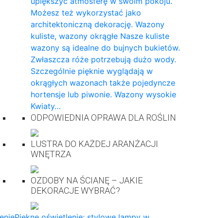
upiększyć atmosferę w swoim pokoju.
Możesz też wykorzystać jako
architektoniczną dekorację. Wazony
kuliste, wazony okrągłe Nasze kuliste
wazony są idealne do bujnych bukietów.
Zwłaszcza róże potrzebują dużo wody.
Szczególnie pięknie wyglądają w
okrągłych wazonach także pojedyncze
hortensje lub piwonie. Wazony wysokie
Kwiaty…
ODPOWIEDNIA OPRAWA DLA ROŚLIN
LUSTRA DO KAŻDEJ ARANŻACJI
WNĘTRZA
OZDOBY NA ŚCIANĘ – JAKIE
DEKORACJE WYBRAĆ?
enie
Piękne oświetlenie: stylowe lampy w