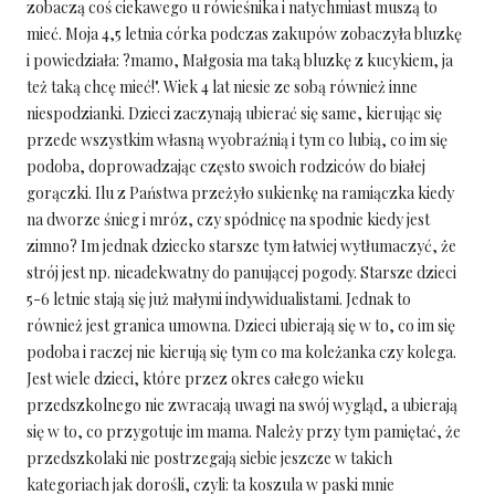
zobaczą coś ciekawego u rówieśnika i natychmiast muszą to
mieć. Moja 4,5 letnia córka podczas zakupów zobaczyła bluzkę
i powiedziała: ?mamo, Małgosia ma taką bluzkę z kucykiem, ja
też taką chcę mieć!". Wiek 4 lat niesie ze sobą również inne
niespodzianki. Dzieci zaczynają ubierać się same, kierując się
przede wszystkim własną wyobraźnią i tym co lubią, co im się
podoba, doprowadzając często swoich rodziców do białej
gorączki. Ilu z Państwa przeżyło sukienkę na ramiączka kiedy
na dworze śnieg i mróz, czy spódnicę na spodnie kiedy jest
zimno? Im jednak dziecko starsze tym łatwiej wytłumaczyć, że
strój jest np. nieadekwatny do panującej pogody. Starsze dzieci
5-6 letnie stają się już małymi indywidualistami. Jednak to
również jest granica umowna. Dzieci ubierają się w to, co im się
podoba i raczej nie kierują się tym co ma koleżanka czy kolega.
Jest wiele dzieci, które przez okres całego wieku
przedszkolnego nie zwracają uwagi na swój wygląd, a ubierają
się w to, co przygotuje im mama. Należy przy tym pamiętać, że
przedszkolaki nie postrzegają siebie jeszcze w takich
kategoriach jak dorośli, czyli: ta koszula w paski mnie