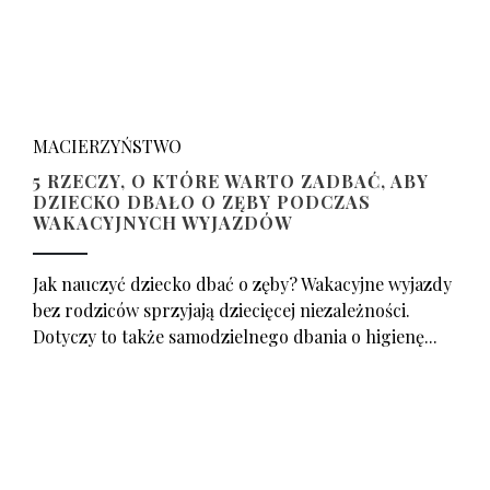
MACIERZYŃSTWO
5 RZECZY, O KTÓRE WARTO ZADBAĆ, ABY
DZIECKO DBAŁO O ZĘBY PODCZAS
WAKACYJNYCH WYJAZDÓW
Jak nauczyć dziecko dbać o zęby? Wakacyjne wyjazdy
bez rodziców sprzyjają dziecięcej niezależności.
Dotyczy to także samodzielnego dbania o higienę...