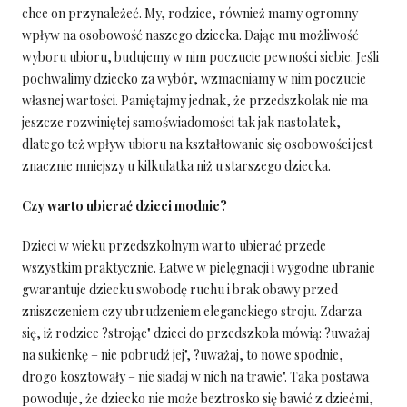
chce on przynależeć. My, rodzice, również mamy ogromny
wpływ na osobowość naszego dziecka. Dając mu możliwość
wyboru ubioru, budujemy w nim poczucie pewności siebie. Jeśli
pochwalimy dziecko za wybór, wzmacniamy w nim poczucie
własnej wartości. Pamiętajmy jednak, że przedszkolak nie ma
jeszcze rozwiniętej samoświadomości tak jak nastolatek,
dlatego też wpływ ubioru na kształtowanie się osobowości jest
znacznie mniejszy u kilkulatka niż u starszego dziecka.
Czy warto ubierać dzieci modnie?
Dzieci w wieku przedszkolnym warto ubierać przede
wszystkim praktycznie. Łatwe w pielęgnacji i wygodne ubranie
gwarantuje dziecku swobodę ruchu i brak obawy przed
zniszczeniem czy ubrudzeniem eleganckiego stroju. Zdarza
się, iż rodzice ?strojąc" dzieci do przedszkola mówią: ?uważaj
na sukienkę – nie pobrudź jej", ?uważaj, to nowe spodnie,
drogo kosztowały – nie siadaj w nich na trawie". Taka postawa
powoduje, że dziecko nie może beztrosko się bawić z dziećmi,