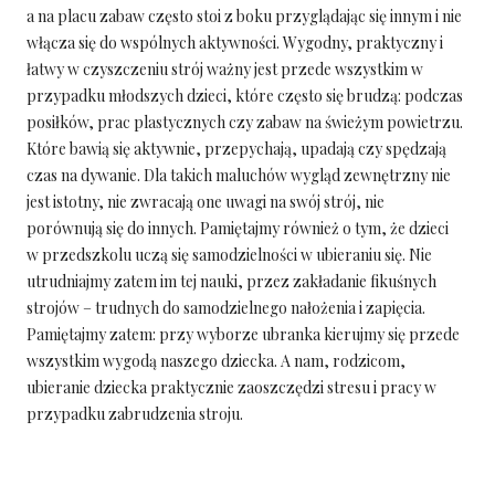
a na placu zabaw często stoi z boku przyglądając się innym i nie
włącza się do wspólnych aktywności. Wygodny, praktyczny i
łatwy w czyszczeniu strój ważny jest przede wszystkim w
przypadku młodszych dzieci, które często się brudzą: podczas
posiłków, prac plastycznych czy zabaw na świeżym powietrzu.
Które bawią się aktywnie, przepychają, upadają czy spędzają
czas na dywanie. Dla takich maluchów wygląd zewnętrzny nie
jest istotny, nie zwracają one uwagi na swój strój, nie
porównują się do innych. Pamiętajmy również o tym, że dzieci
w przedszkolu uczą się samodzielności w ubieraniu się. Nie
utrudniajmy zatem im tej nauki, przez zakładanie fikuśnych
strojów – trudnych do samodzielnego nałożenia i zapięcia.
Pamiętajmy zatem: przy wyborze ubranka kierujmy się przede
wszystkim wygodą naszego dziecka. A nam, rodzicom,
ubieranie dziecka praktycznie zaoszczędzi stresu i pracy w
przypadku zabrudzenia stroju.