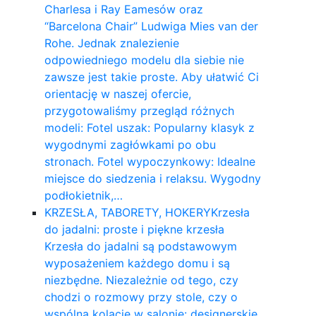
Charlesa i Ray Eamesów oraz
“Barcelona Chair” Ludwiga Mies van der
Rohe. Jednak znalezienie
odpowiedniego modelu dla siebie nie
zawsze jest takie proste. Aby ułatwić Ci
orientację w naszej ofercie,
przygotowaliśmy przegląd różnych
modeli: Fotel uszak: Popularny klasyk z
wygodnymi zagłówkami po obu
stronach. Fotel wypoczynkowy: Idealne
miejsce do siedzenia i relaksu. Wygodny
podłokietnik,…
KRZESŁA, TABORETY, HOKERY
Krzesła
do jadalni: proste i piękne krzesła
Krzesła do jadalni są podstawowym
wyposażeniem każdego domu i są
niezbędne. Niezależnie od tego, czy
chodzi o rozmowy przy stole, czy o
wspólną kolację w salonie: designerskie