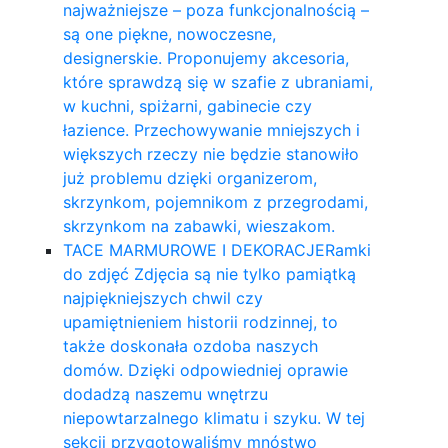
najważniejsze – poza funkcjonalnością –
są one piękne, nowoczesne,
designerskie. Proponujemy akcesoria,
które sprawdzą się w szafie z ubraniami,
w kuchni, spiżarni, gabinecie czy
łazience. Przechowywanie mniejszych i
większych rzeczy nie będzie stanowiło
już problemu dzięki organizerom,
skrzynkom, pojemnikom z przegrodami,
skrzynkom na zabawki, wieszakom.
TACE MARMUROWE I DEKORACJE
Ramki
do zdjęć Zdjęcia są nie tylko pamiątką
najpiękniejszych chwil czy
upamiętnieniem historii rodzinnej, to
także doskonała ozdoba naszych
domów. Dzięki odpowiedniej oprawie
dodadzą naszemu wnętrzu
niepowtarzalnego klimatu i szyku. W tej
sekcji przygotowaliśmy mnóstwo