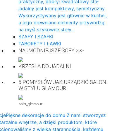
praktyczny, dobry: kwadratowy stół
jadalny jest kompaktowy, symetryczny.
Wykorzystywany jest głównie w kuchni,
a jego drewniane elementy przywodzą
na myśl szykowne stoły…
SZAFY I SZAFKI
TABORETY I ŁAWKI
NAJMODNIEJSZE SOFY >>>
KRZESŁA DO JADALNI
5 POMYSŁÓW JAK URZĄDZIĆ SALON
W STYLU GLAMOUR
sofa_glamour
cje
Piękne dekoracje do domu Z nami stworzysz
arzalne wnętrze, a dzięki produktom, które
cjonowaliśmy z wielką starannością, każdemu