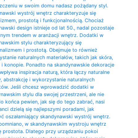
zczeniu w swoim domu nadasz pożądany styl.
awski wystrój wnętrz charakteryzuje się
izmem, prostotą i funkcjonalnością. Chociaż
awski design istnieje od lat 50., nadal pozostaje
nym trendem w aranżacji wnętrz. Dodatki w
awskim stylu charakteryzujący się
nalizmem i prostotą. Obejmuje to również
stanie naturalnych materiałów, takich jak skóra,
 i konopie. Ponadto na skandynawskie dekoracje
wpływa inspiracja naturą, która łączy naturalne
y, abstrakcję i wykorzystanie naturalnych
tów. Jeśli chcesz wprowadzić dodatki w
awskim stylu dla swojej przestrzeni, ale nie
do końca pewien, jak się do tego zabrać, nasi
anci dzielą się najlepszymi poradami, jak
ć oszałamiający skandynawski wystrój wnętrz.
pomniano, w skandynawskim wystroju wnętrz
ię prostota. Dlatego przy urządzaniu pokoi