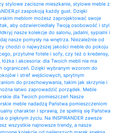
y stylowe zaciszne mieszkanie, stylowe meble z
NDER.pl zaspokoją każdy gust. Dzięki
erskim meblom możesz zaprojektować swoje
tak, aby odzwierciedlały Twoją osobowość i styl
Odkryj nasze kolekcje do salonu, jadalni, sypialni i
daj nasze pomysły na wnętrza. Niezależnie od
zy chodzi o najwyższej jakości meble do pokoju
cego, przytulne fotele i sofy, czy też o kredensy,
, łóżka i akcesoria: dla Twoich mebli nie ma
h ograniczeń. Dzięki wybranym wzorom do
kojów i stref wejściowych, sprytnym
aniom do przechowywania, takim jak skrzynie i
 można łatwo zaprowadzić porządek. Meble
erskie dla Twoich pomieszczeń Nasze
erskie meble nadadzą Państwa pomieszczeniom
ualny charakter i sprawią, że spełnią się Państwa
ia o pięknym życiu. Na INSPIRANDER zawsze
esz wszystkie najnowsze trendy, a nasze
tronne kolekcje od najlepszych marek spełnią