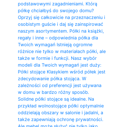
podstawowymi zagadnieniami. Którą
półkę chciałbyś do swojego domu?
Oprzyj się całkowicie na przeznaczeniu i
osobistym guście i daj się zainspirować
naszym asortymentem. Półki na książki,
regały i inne – odpowiednia półka dla
Twoich wymagań Istnieją ogromne
różnice nie tylko w materiałach półki, ale
także w formie i funkcji. Nasz wybór
modeli dla Twoich wymagań jest duży:
Półki stojące Klasykiem wśród półek jest
zdecydowanie półka stojąca. W
zależności od preferencji jest używana
w domu w bardzo różny sposób.
Solidne półki stojące są idealne. Na
przykład wolnostojące półki optymalnie
oddzielają obszary w salonie i jadalni, a
także zapewniają ochronę prywatności.
Ale mebel może służyć nie tylko jako