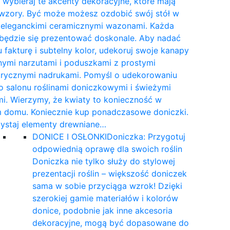
wybieraj te akcenty dekoracyjne, które mają
 wzory. Być może możesz ozdobić swój stół w
e eleganckimi ceramicznymi wazonami. Każda
 będzie się prezentować doskonale. Aby nadać
 fakturę i subtelny kolor, udekoruj swoje kanapy
nymi narzutami i poduszkami z prostymi
rycznymi nadrukami. Pomyśl o udekorowaniu
 salonu roślinami doniczkowymi i świeżymi
i. Wierzymy, że kwiaty to konieczność w
 domu. Koniecznie kup ponadczasowe doniczki.
ystaj elementy drewniane…
DONICE I OSŁONKI
Doniczka: Przygotuj
odpowiednią oprawę dla swoich roślin
Doniczka nie tylko służy do stylowej
prezentacji roślin – większość doniczek
sama w sobie przyciąga wzrok! Dzięki
szerokiej gamie materiałów i kolorów
donice, podobnie jak inne akcesoria
dekoracyjne, mogą być dopasowane do