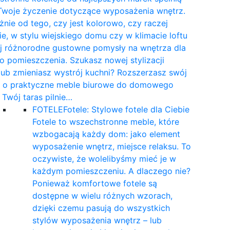
Twoje życzenie dotyczące wyposażenia wnętrz.
żnie od tego, czy jest kolorowo, czy raczej
e, w stylu wiejskiego domu czy w klimacie loftu
yj różnorodne gustowne pomysły na wnętrza dla
 pomieszczenia. Szukasz nowej stylizacji
 lub zmieniasz wystrój kuchni? Rozszerzasz swój
t o praktyczne meble biurowe do domowego
a Twój taras pilnie…
FOTELE
Fotele: Stylowe fotele dla Ciebie
Fotele to wszechstronne meble, które
wzbogacają każdy dom: jako element
wyposażenie wnętrz, miejsce relaksu. To
oczywiste, że wolelibyśmy mieć je w
każdym pomieszczeniu. A dlaczego nie?
Ponieważ komfortowe fotele są
dostępne w wielu różnych wzorach,
dzięki czemu pasują do wszystkich
stylów wyposażenia wnętrz – lub