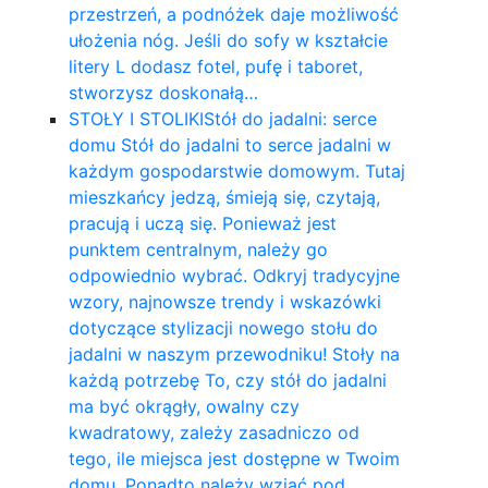
przestrzeń, a podnóżek daje możliwość
ułożenia nóg. Jeśli do sofy w kształcie
litery L dodasz fotel, pufę i taboret,
stworzysz doskonałą…
STOŁY I STOLIKI
Stół do jadalni: serce
domu Stół do jadalni to serce jadalni w
każdym gospodarstwie domowym. Tutaj
mieszkańcy jedzą, śmieją się, czytają,
pracują i uczą się. Ponieważ jest
punktem centralnym, należy go
odpowiednio wybrać. Odkryj tradycyjne
wzory, najnowsze trendy i wskazówki
dotyczące stylizacji nowego stołu do
jadalni w naszym przewodniku! Stoły na
każdą potrzebę To, czy stół do jadalni
ma być okrągły, owalny czy
kwadratowy, zależy zasadniczo od
tego, ile miejsca jest dostępne w Twoim
domu. Ponadto należy wziąć pod