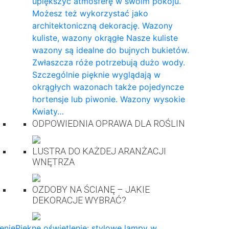
upiększyć atmosferę w swoim pokoju.
Możesz też wykorzystać jako
architektoniczną dekorację. Wazony
kuliste, wazony okrągłe Nasze kuliste
wazony są idealne do bujnych bukietów.
Zwłaszcza róże potrzebują dużo wody.
Szczególnie pięknie wyglądają w
okrągłych wazonach także pojedyncze
hortensje lub piwonie. Wazony wysokie
Kwiaty…
ODPOWIEDNIA OPRAWA DLA ROŚLIN
LUSTRA DO KAŻDEJ ARANŻACJI
WNĘTRZA
OZDOBY NA ŚCIANĘ – JAKIE
DEKORACJE WYBRAĆ?
enie
Piękne oświetlenie: stylowe lampy w