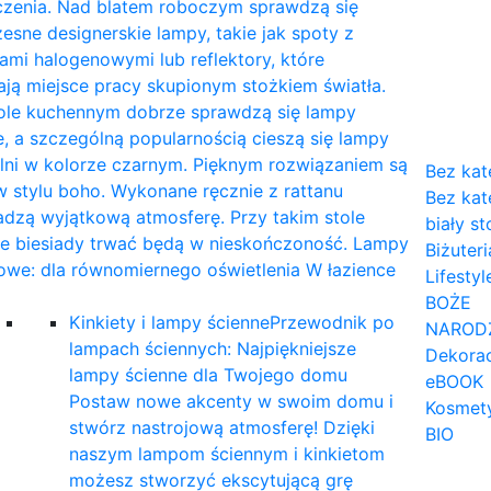
czenia. Nad blatem roboczym sprawdzą się
sne designerskie lampy, takie jak spoty z
mi halogenowymi lub reflektory, które
ają miejsce pracy skupionym stożkiem światła.
tole kuchennym dobrze sprawdzą się lampy
, a szczególną popularnością cieszą się lampy
lni w kolorze czarnym. Pięknym rozwiązaniem są
Bez kat
 stylu boho. Wykonane ręcznie z rattanu
Bez kat
dzą wyjątkową atmosferę. Przy takim stole
biały st
ne biesiady trwać będą w nieskończoność. Lampy
Biżuteri
owe: dla równomiernego oświetlenia W łazience
Lifestyl
…
BOŻE
Kinkiety i lampy ścienne
Przewodnik po
NAROD
lampach ściennych: Najpiękniejsze
Dekorac
lampy ścienne dla Twojego domu
eBOOK
Postaw nowe akcenty w swoim domu i
Kosmet
stwórz nastrojową atmosferę! Dzięki
BIO
naszym lampom ściennym i kinkietom
możesz stworzyć ekscytującą grę