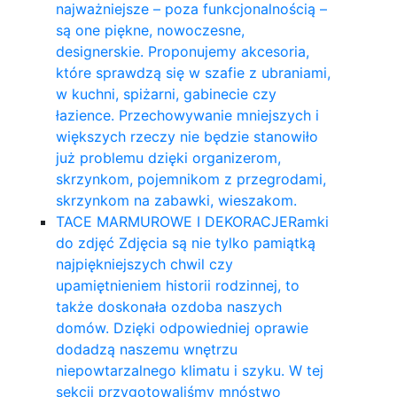
najważniejsze – poza funkcjonalnością –
są one piękne, nowoczesne,
designerskie. Proponujemy akcesoria,
które sprawdzą się w szafie z ubraniami,
w kuchni, spiżarni, gabinecie czy
łazience. Przechowywanie mniejszych i
większych rzeczy nie będzie stanowiło
już problemu dzięki organizerom,
skrzynkom, pojemnikom z przegrodami,
skrzynkom na zabawki, wieszakom.
TACE MARMUROWE I DEKORACJE
Ramki
do zdjęć Zdjęcia są nie tylko pamiątką
najpiękniejszych chwil czy
upamiętnieniem historii rodzinnej, to
także doskonała ozdoba naszych
domów. Dzięki odpowiedniej oprawie
dodadzą naszemu wnętrzu
niepowtarzalnego klimatu i szyku. W tej
sekcji przygotowaliśmy mnóstwo