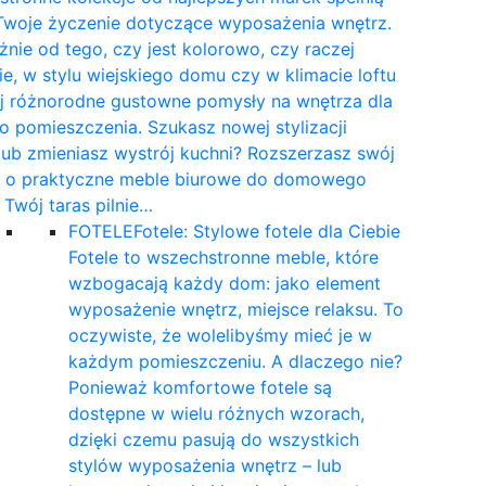
Twoje życzenie dotyczące wyposażenia wnętrz.
żnie od tego, czy jest kolorowo, czy raczej
e, w stylu wiejskiego domu czy w klimacie loftu
yj różnorodne gustowne pomysły na wnętrza dla
 pomieszczenia. Szukasz nowej stylizacji
 lub zmieniasz wystrój kuchni? Rozszerzasz swój
t o praktyczne meble biurowe do domowego
a Twój taras pilnie…
FOTELE
Fotele: Stylowe fotele dla Ciebie
Fotele to wszechstronne meble, które
wzbogacają każdy dom: jako element
wyposażenie wnętrz, miejsce relaksu. To
oczywiste, że wolelibyśmy mieć je w
każdym pomieszczeniu. A dlaczego nie?
Ponieważ komfortowe fotele są
dostępne w wielu różnych wzorach,
dzięki czemu pasują do wszystkich
stylów wyposażenia wnętrz – lub