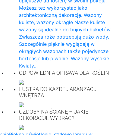
upiększyć atmosferę w swoim pokoju.
Możesz też wykorzystać jako
architektoniczną dekorację. Wazony
kuliste, wazony okrągłe Nasze kuliste
wazony są idealne do bujnych bukietów.
Zwłaszcza róże potrzebują dużo wody.
Szczególnie pięknie wyglądają w
okrągłych wazonach także pojedyncze
hortensje lub piwonie. Wazony wysokie
Kwiaty…
ODPOWIEDNIA OPRAWA DLA ROŚLIN
LUSTRA DO KAŻDEJ ARANŻACJI
WNĘTRZA
OZDOBY NA ŚCIANĘ – JAKIE
DEKORACJE WYBRAĆ?
enie
Piękne oświetlenie: stylowe lampy w