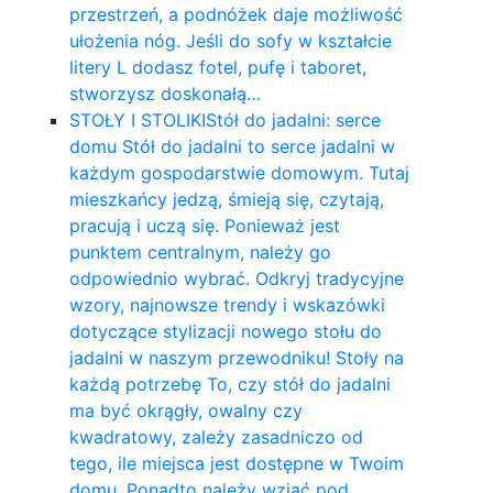
przestrzeń, a podnóżek daje możliwość
ułożenia nóg. Jeśli do sofy w kształcie
litery L dodasz fotel, pufę i taboret,
stworzysz doskonałą…
STOŁY I STOLIKI
Stół do jadalni: serce
domu Stół do jadalni to serce jadalni w
każdym gospodarstwie domowym. Tutaj
mieszkańcy jedzą, śmieją się, czytają,
pracują i uczą się. Ponieważ jest
punktem centralnym, należy go
odpowiednio wybrać. Odkryj tradycyjne
wzory, najnowsze trendy i wskazówki
dotyczące stylizacji nowego stołu do
jadalni w naszym przewodniku! Stoły na
każdą potrzebę To, czy stół do jadalni
ma być okrągły, owalny czy
kwadratowy, zależy zasadniczo od
tego, ile miejsca jest dostępne w Twoim
domu. Ponadto należy wziąć pod