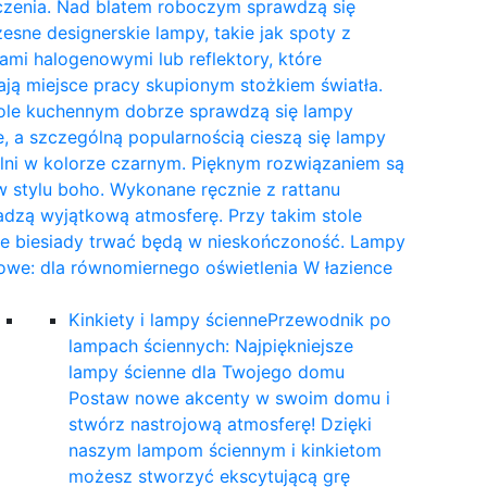
czenia. Nad blatem roboczym sprawdzą się
sne designerskie lampy, takie jak spoty z
mi halogenowymi lub reflektory, które
ają miejsce pracy skupionym stożkiem światła.
tole kuchennym dobrze sprawdzą się lampy
, a szczególną popularnością cieszą się lampy
lni w kolorze czarnym. Pięknym rozwiązaniem są
 stylu boho. Wykonane ręcznie z rattanu
dzą wyjątkową atmosferę. Przy takim stole
ne biesiady trwać będą w nieskończoność. Lampy
owe: dla równomiernego oświetlenia W łazience
…
Kinkiety i lampy ścienne
Przewodnik po
lampach ściennych: Najpiękniejsze
lampy ścienne dla Twojego domu
Postaw nowe akcenty w swoim domu i
stwórz nastrojową atmosferę! Dzięki
naszym lampom ściennym i kinkietom
możesz stworzyć ekscytującą grę