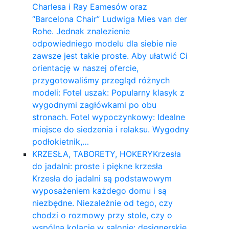
Charlesa i Ray Eamesów oraz
“Barcelona Chair” Ludwiga Mies van der
Rohe. Jednak znalezienie
odpowiedniego modelu dla siebie nie
zawsze jest takie proste. Aby ułatwić Ci
orientację w naszej ofercie,
przygotowaliśmy przegląd różnych
modeli: Fotel uszak: Popularny klasyk z
wygodnymi zagłówkami po obu
stronach. Fotel wypoczynkowy: Idealne
miejsce do siedzenia i relaksu. Wygodny
podłokietnik,…
KRZESŁA, TABORETY, HOKERY
Krzesła
do jadalni: proste i piękne krzesła
Krzesła do jadalni są podstawowym
wyposażeniem każdego domu i są
niezbędne. Niezależnie od tego, czy
chodzi o rozmowy przy stole, czy o
wspólną kolację w salonie: designerskie