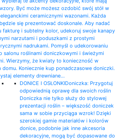
wybieraj te akcenty dekoracyjne, które mają
 wzory. Być może możesz ozdobić swój stół w
e eleganckimi ceramicznymi wazonami. Każda
 będzie się prezentować doskonale. Aby nadać
 fakturę i subtelny kolor, udekoruj swoje kanapy
nymi narzutami i poduszkami z prostymi
rycznymi nadrukami. Pomyśl o udekorowaniu
 salonu roślinami doniczkowymi i świeżymi
i. Wierzymy, że kwiaty to konieczność w
 domu. Koniecznie kup ponadczasowe doniczki.
ystaj elementy drewniane…
DONICE I OSŁONKI
Doniczka: Przygotuj
odpowiednią oprawę dla swoich roślin
Doniczka nie tylko służy do stylowej
prezentacji roślin – większość doniczek
sama w sobie przyciąga wzrok! Dzięki
szerokiej gamie materiałów i kolorów
donice, podobnie jak inne akcesoria
dekoracyjne, mogą być dopasowane do