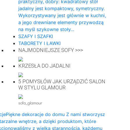
praktyczny, dobry: kwadratowy stół
jadalny jest kompaktowy, symetryczny.
Wykorzystywany jest głównie w kuchni,
a jego drewniane elementy przywodzą
na myśl szykowne stoły…
SZAFY I SZAFKI
TABORETY I ŁAWKI
NAJMODNIEJSZE SOFY >>>
KRZESŁA DO JADALNI
5 POMYSŁÓW JAK URZĄDZIĆ SALON
W STYLU GLAMOUR
sofa_glamour
cje
Piękne dekoracje do domu Z nami stworzysz
arzalne wnętrze, a dzięki produktom, które
cjonowaliśmy z wielką starannością, każdemu