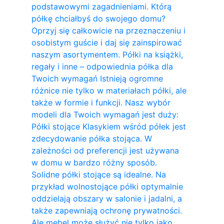
podstawowymi zagadnieniami. Którą
półkę chciałbyś do swojego domu?
Oprzyj się całkowicie na przeznaczeniu i
osobistym guście i daj się zainspirować
naszym asortymentem. Półki na książki,
regały i inne – odpowiednia półka dla
Twoich wymagań Istnieją ogromne
różnice nie tylko w materiałach półki, ale
także w formie i funkcji. Nasz wybór
modeli dla Twoich wymagań jest duży:
Półki stojące Klasykiem wśród półek jest
zdecydowanie półka stojąca. W
zależności od preferencji jest używana
w domu w bardzo różny sposób.
Solidne półki stojące są idealne. Na
przykład wolnostojące półki optymalnie
oddzielają obszary w salonie i jadalni, a
także zapewniają ochronę prywatności.
Ale mebel może służyć nie tylko jako