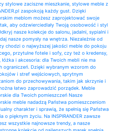
y stylowe zaciszne mieszkanie, stylowe meble z
NDER.pl zaspokoją każdy gust. Dzięki
erskim meblom możesz zaprojektować swoje
tak, aby odzwierciedlały Twoją osobowość i styl
Odkryj nasze kolekcje do salonu, jadalni, sypialni i
daj nasze pomysły na wnętrza. Niezależnie od
zy chodzi o najwyższej jakości meble do pokoju
cego, przytulne fotele i sofy, czy też o kredensy,
, łóżka i akcesoria: dla Twoich mebli nie ma
h ograniczeń. Dzięki wybranym wzorom do
kojów i stref wejściowych, sprytnym
aniom do przechowywania, takim jak skrzynie i
 można łatwo zaprowadzić porządek. Meble
erskie dla Twoich pomieszczeń Nasze
erskie meble nadadzą Państwa pomieszczeniom
ualny charakter i sprawią, że spełnią się Państwa
ia o pięknym życiu. Na INSPIRANDER zawsze
esz wszystkie najnowsze trendy, a nasze
tronne kolekcje od najlepszych marek spełnią