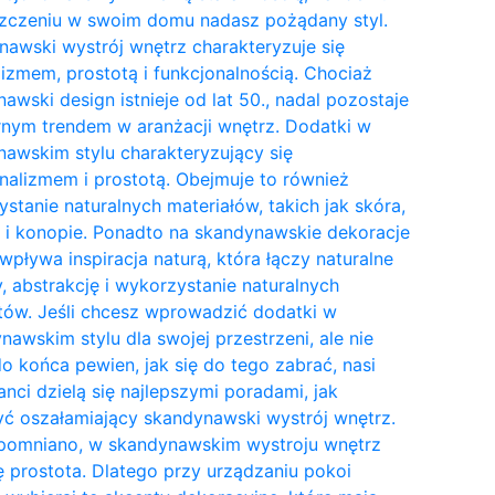
zczeniu w swoim domu nadasz pożądany styl.
awski wystrój wnętrz charakteryzuje się
izmem, prostotą i funkcjonalnością. Chociaż
awski design istnieje od lat 50., nadal pozostaje
nym trendem w aranżacji wnętrz. Dodatki w
awskim stylu charakteryzujący się
nalizmem i prostotą. Obejmuje to również
stanie naturalnych materiałów, takich jak skóra,
 i konopie. Ponadto na skandynawskie dekoracje
wpływa inspiracja naturą, która łączy naturalne
y, abstrakcję i wykorzystanie naturalnych
tów. Jeśli chcesz wprowadzić dodatki w
awskim stylu dla swojej przestrzeni, ale nie
do końca pewien, jak się do tego zabrać, nasi
anci dzielą się najlepszymi poradami, jak
ć oszałamiający skandynawski wystrój wnętrz.
pomniano, w skandynawskim wystroju wnętrz
ię prostota. Dlatego przy urządzaniu pokoi