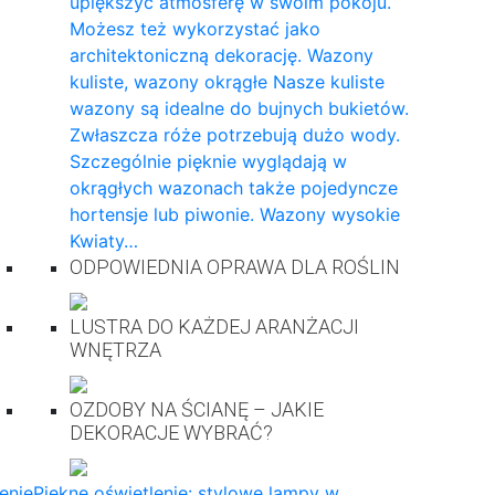
upiększyć atmosferę w swoim pokoju.
Możesz też wykorzystać jako
architektoniczną dekorację. Wazony
kuliste, wazony okrągłe Nasze kuliste
wazony są idealne do bujnych bukietów.
Zwłaszcza róże potrzebują dużo wody.
Szczególnie pięknie wyglądają w
okrągłych wazonach także pojedyncze
hortensje lub piwonie. Wazony wysokie
Kwiaty…
ODPOWIEDNIA OPRAWA DLA ROŚLIN
LUSTRA DO KAŻDEJ ARANŻACJI
WNĘTRZA
OZDOBY NA ŚCIANĘ – JAKIE
DEKORACJE WYBRAĆ?
enie
Piękne oświetlenie: stylowe lampy w