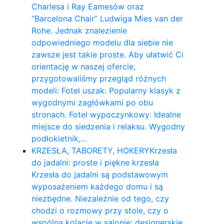
Charlesa i Ray Eamesów oraz
“Barcelona Chair” Ludwiga Mies van der
Rohe. Jednak znalezienie
odpowiedniego modelu dla siebie nie
zawsze jest takie proste. Aby ułatwić Ci
orientację w naszej ofercie,
przygotowaliśmy przegląd różnych
modeli: Fotel uszak: Popularny klasyk z
wygodnymi zagłówkami po obu
stronach. Fotel wypoczynkowy: Idealne
miejsce do siedzenia i relaksu. Wygodny
podłokietnik,…
KRZESŁA, TABORETY, HOKERY
Krzesła
do jadalni: proste i piękne krzesła
Krzesła do jadalni są podstawowym
wyposażeniem każdego domu i są
niezbędne. Niezależnie od tego, czy
chodzi o rozmowy przy stole, czy o
wspólną kolację w salonie: designerskie