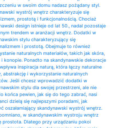
zczeniu w swoim domu nadasz pożądany styl.
awski wystrój wnętrz charakteryzuje się
izmem, prostotą i funkcjonalnością. Chociaż
awski design istnieje od lat 50., nadal pozostaje
nym trendem w aranżacji wnętrz. Dodatki w
awskim stylu charakteryzujący się
nalizmem i prostotą. Obejmuje to również
stanie naturalnych materiałów, takich jak skóra,
 i konopie. Ponadto na skandynawskie dekoracje
wpływa inspiracja naturą, która łączy naturalne
y, abstrakcję i wykorzystanie naturalnych
tów. Jeśli chcesz wprowadzić dodatki w
awskim stylu dla swojej przestrzeni, ale nie
do końca pewien, jak się do tego zabrać, nasi
anci dzielą się najlepszymi poradami, jak
ć oszałamiający skandynawski wystrój wnętrz.
pomniano, w skandynawskim wystroju wnętrz
ię prostota. Dlatego przy urządzaniu pokoi