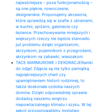
najważniejsze – poza funkcjonalnością –
są one piękne, nowoczesne,
designerskie. Proponujemy akcesoria,
które sprawdzą się w szafie z ubraniami,
w kuchni, spiżarni, gabinecie czy
łazience. Przechowywanie mniejszych i
większych rzeczy nie będzie stanowiło
już problemu dzięki organizerom,
skrzynkom, pojemnikom z przegrodami,
skrzynkom na zabawki, wieszakom.
TACE MARMUROWE I DEKORACJE
Ramki
do zdjęć Zdjęcia są nie tylko pamiątką
najpiękniejszych chwil czy
upamiętnieniem historii rodzinnej, to
także doskonała ozdoba naszych
domów. Dzięki odpowiedniej oprawie
dodadzą naszemu wnętrzu
niepowtarzalnego klimatu i szyku. W tej
sekcji przygotowaliśmy mnóstwo