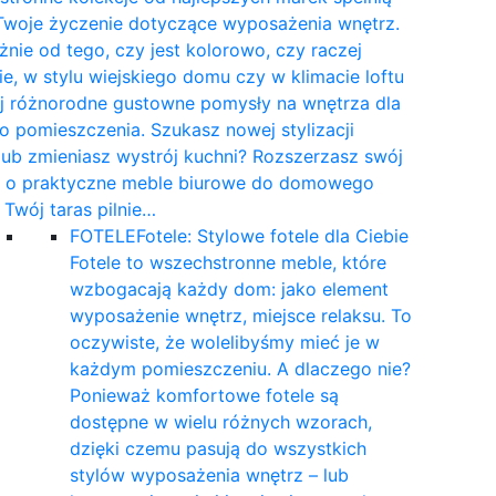
Twoje życzenie dotyczące wyposażenia wnętrz.
żnie od tego, czy jest kolorowo, czy raczej
e, w stylu wiejskiego domu czy w klimacie loftu
yj różnorodne gustowne pomysły na wnętrza dla
 pomieszczenia. Szukasz nowej stylizacji
 lub zmieniasz wystrój kuchni? Rozszerzasz swój
t o praktyczne meble biurowe do domowego
a Twój taras pilnie…
FOTELE
Fotele: Stylowe fotele dla Ciebie
Fotele to wszechstronne meble, które
wzbogacają każdy dom: jako element
wyposażenie wnętrz, miejsce relaksu. To
oczywiste, że wolelibyśmy mieć je w
każdym pomieszczeniu. A dlaczego nie?
Ponieważ komfortowe fotele są
dostępne w wielu różnych wzorach,
dzięki czemu pasują do wszystkich
stylów wyposażenia wnętrz – lub