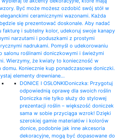
wybieraj te akcenty dekoracyjne, które mają
 wzory. Być może możesz ozdobić swój stół w
e eleganckimi ceramicznymi wazonami. Każda
 będzie się prezentować doskonale. Aby nadać
 fakturę i subtelny kolor, udekoruj swoje kanapy
nymi narzutami i poduszkami z prostymi
rycznymi nadrukami. Pomyśl o udekorowaniu
 salonu roślinami doniczkowymi i świeżymi
i. Wierzymy, że kwiaty to konieczność w
 domu. Koniecznie kup ponadczasowe doniczki.
ystaj elementy drewniane…
DONICE I OSŁONKI
Doniczka: Przygotuj
odpowiednią oprawę dla swoich roślin
Doniczka nie tylko służy do stylowej
prezentacji roślin – większość doniczek
sama w sobie przyciąga wzrok! Dzięki
szerokiej gamie materiałów i kolorów
donice, podobnie jak inne akcesoria
dekoracyjne, mogą być dopasowane do