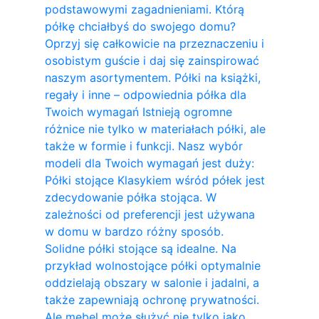
podstawowymi zagadnieniami. Którą
półkę chciałbyś do swojego domu?
Oprzyj się całkowicie na przeznaczeniu i
osobistym guście i daj się zainspirować
naszym asortymentem. Półki na książki,
regały i inne – odpowiednia półka dla
Twoich wymagań Istnieją ogromne
różnice nie tylko w materiałach półki, ale
także w formie i funkcji. Nasz wybór
modeli dla Twoich wymagań jest duży:
Półki stojące Klasykiem wśród półek jest
zdecydowanie półka stojąca. W
zależności od preferencji jest używana
w domu w bardzo różny sposób.
Solidne półki stojące są idealne. Na
przykład wolnostojące półki optymalnie
oddzielają obszary w salonie i jadalni, a
także zapewniają ochronę prywatności.
Ale mebel może służyć nie tylko jako