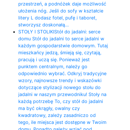
przestrzeń, a podnóżek daje możliwość
ułożenia nóg. Jeśli do sofy w kształcie
litery L dodasz fotel, pufę i taboret,
stworzysz doskonałą…
STOŁY I STOLIKI
Stół do jadalni: serce
domu Stół do jadalni to serce jadalni w
każdym gospodarstwie domowym. Tutaj
mieszkańcy jedzą, śmieją się, czytają,
pracują i uczą się. Ponieważ jest
punktem centralnym, należy go
odpowiednio wybrać. Odkryj tradycyjne
wzory, najnowsze trendy i wskazówki
dotyczące stylizacji nowego stołu do
jadalni w naszym przewodniku! Stoły na
każdą potrzebę To, czy stół do jadalni
ma być okrągły, owalny czy
kwadratowy, zależy zasadniczo od
tego, ile miejsca jest dostępne w Twoim
domu. Ponadto należy wziąć pod