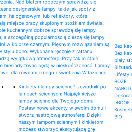
czenia. Nad blatem roboczym sprawdzą się
sne designerskie lampy, takie jak spoty z
mi halogenowymi lub reflektory, które
ają miejsce pracy skupionym stożkiem światła.
tole kuchennym dobrze sprawdzą się lampy
, a szczególną popularnością cieszą się lampy
lni w kolorze czarnym. Pięknym rozwiązaniem są
Bez kat
 stylu boho. Wykonane ręcznie z rattanu
Bez kat
dzą wyjątkową atmosferę. Przy takim stole
biały st
ne biesiady trwać będą w nieskończoność. Lampy
Biżuteri
owe: dla równomiernego oświetlenia W łazience
Lifestyl
…
BOŻE
Kinkiety i lampy ścienne
Przewodnik po
NAROD
lampach ściennych: Najpiękniejsze
Dekorac
lampy ścienne dla Twojego domu
eBOOK
Postaw nowe akcenty w swoim domu i
Kosmet
stwórz nastrojową atmosferę! Dzięki
BIO
naszym lampom ściennym i kinkietom
możesz stworzyć ekscytującą grę