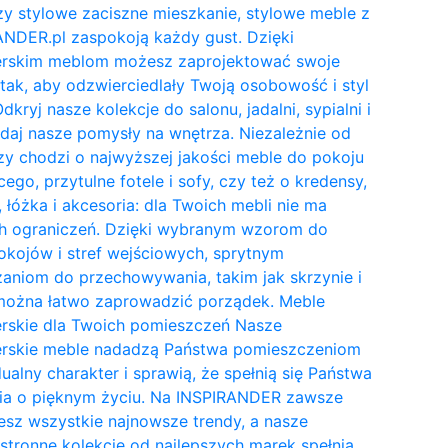
y stylowe zaciszne mieszkanie, stylowe meble z
NDER.pl zaspokoją każdy gust. Dzięki
erskim meblom możesz zaprojektować swoje
tak, aby odzwierciedlały Twoją osobowość i styl
Odkryj nasze kolekcje do salonu, jadalni, sypialni i
daj nasze pomysły na wnętrza. Niezależnie od
zy chodzi o najwyższej jakości meble do pokoju
cego, przytulne fotele i sofy, czy też o kredensy,
, łóżka i akcesoria: dla Twoich mebli nie ma
h ograniczeń. Dzięki wybranym wzorom do
kojów i stref wejściowych, sprytnym
aniom do przechowywania, takim jak skrzynie i
 można łatwo zaprowadzić porządek. Meble
erskie dla Twoich pomieszczeń Nasze
erskie meble nadadzą Państwa pomieszczeniom
ualny charakter i sprawią, że spełnią się Państwa
ia o pięknym życiu. Na INSPIRANDER zawsze
esz wszystkie najnowsze trendy, a nasze
tronne kolekcje od najlepszych marek spełnią