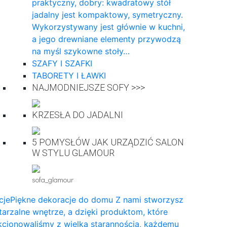
praktyczny, dobry: kwadratowy stół
jadalny jest kompaktowy, symetryczny.
Wykorzystywany jest głównie w kuchni,
a jego drewniane elementy przywodzą
na myśl szykowne stoły…
SZAFY I SZAFKI
TABORETY I ŁAWKI
NAJMODNIEJSZE SOFY >>>
KRZESŁA DO JADALNI
5 POMYSŁÓW JAK URZĄDZIĆ SALON
W STYLU GLAMOUR
sofa_glamour
cje
Piękne dekoracje do domu Z nami stworzysz
arzalne wnętrze, a dzięki produktom, które
cjonowaliśmy z wielką starannością, każdemu