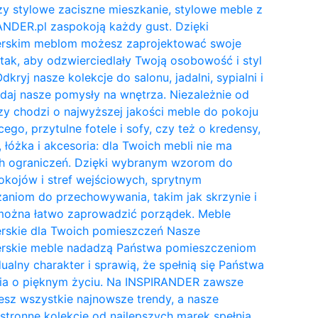
y stylowe zaciszne mieszkanie, stylowe meble z
NDER.pl zaspokoją każdy gust. Dzięki
erskim meblom możesz zaprojektować swoje
tak, aby odzwierciedlały Twoją osobowość i styl
Odkryj nasze kolekcje do salonu, jadalni, sypialni i
daj nasze pomysły na wnętrza. Niezależnie od
zy chodzi o najwyższej jakości meble do pokoju
cego, przytulne fotele i sofy, czy też o kredensy,
, łóżka i akcesoria: dla Twoich mebli nie ma
h ograniczeń. Dzięki wybranym wzorom do
kojów i stref wejściowych, sprytnym
aniom do przechowywania, takim jak skrzynie i
 można łatwo zaprowadzić porządek. Meble
erskie dla Twoich pomieszczeń Nasze
erskie meble nadadzą Państwa pomieszczeniom
ualny charakter i sprawią, że spełnią się Państwa
ia o pięknym życiu. Na INSPIRANDER zawsze
esz wszystkie najnowsze trendy, a nasze
tronne kolekcje od najlepszych marek spełnią