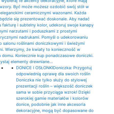
wybieraj te akcenty dekoracyjne, które mają
 wzory. Być może możesz ozdobić swój stół w
e eleganckimi ceramicznymi wazonami. Każda
 będzie się prezentować doskonale. Aby nadać
 fakturę i subtelny kolor, udekoruj swoje kanapy
nymi narzutami i poduszkami z prostymi
rycznymi nadrukami. Pomyśl o udekorowaniu
 salonu roślinami doniczkowymi i świeżymi
i. Wierzymy, że kwiaty to konieczność w
 domu. Koniecznie kup ponadczasowe doniczki.
ystaj elementy drewniane…
DONICE I OSŁONKI
Doniczka: Przygotuj
odpowiednią oprawę dla swoich roślin
Doniczka nie tylko służy do stylowej
prezentacji roślin – większość doniczek
sama w sobie przyciąga wzrok! Dzięki
szerokiej gamie materiałów i kolorów
donice, podobnie jak inne akcesoria
dekoracyjne, mogą być dopasowane do