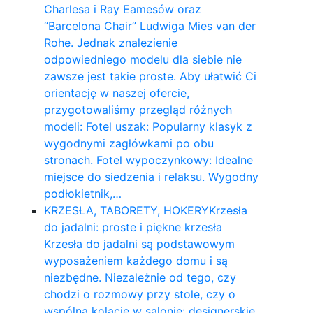
Charlesa i Ray Eamesów oraz
“Barcelona Chair” Ludwiga Mies van der
Rohe. Jednak znalezienie
odpowiedniego modelu dla siebie nie
zawsze jest takie proste. Aby ułatwić Ci
orientację w naszej ofercie,
przygotowaliśmy przegląd różnych
modeli: Fotel uszak: Popularny klasyk z
wygodnymi zagłówkami po obu
stronach. Fotel wypoczynkowy: Idealne
miejsce do siedzenia i relaksu. Wygodny
podłokietnik,…
KRZESŁA, TABORETY, HOKERY
Krzesła
do jadalni: proste i piękne krzesła
Krzesła do jadalni są podstawowym
wyposażeniem każdego domu i są
niezbędne. Niezależnie od tego, czy
chodzi o rozmowy przy stole, czy o
wspólną kolację w salonie: designerskie