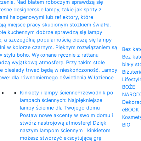
czenia. Nad blatem roboczym sprawdzą się
sne designerskie lampy, takie jak spoty z
mi halogenowymi lub reflektory, które
ają miejsce pracy skupionym stożkiem światła.
tole kuchennym dobrze sprawdzą się lampy
, a szczególną popularnością cieszą się lampy
lni w kolorze czarnym. Pięknym rozwiązaniem są
Bez kat
 stylu boho. Wykonane ręcznie z rattanu
Bez kat
dzą wyjątkową atmosferę. Przy takim stole
biały st
ne biesiady trwać będą w nieskończoność. Lampy
Biżuteri
owe: dla równomiernego oświetlenia W łazience
Lifestyl
…
BOŻE
Kinkiety i lampy ścienne
Przewodnik po
NAROD
lampach ściennych: Najpiękniejsze
Dekorac
lampy ścienne dla Twojego domu
eBOOK
Postaw nowe akcenty w swoim domu i
Kosmet
stwórz nastrojową atmosferę! Dzięki
BIO
naszym lampom ściennym i kinkietom
możesz stworzyć ekscytującą grę