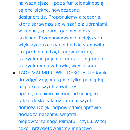
najważniejsze – poza funkcjonalnością –
są one piękne, nowoczesne,
designerskie. Proponujemy akcesoria,
które sprawdzą się w szafie z ubraniami,
w kuchni, spiżarni, gabinecie czy
łazience. Przechowywanie mniejszych i
większych rzeczy nie będzie stanowiło
już problemu dzięki organizerom,
skrzynkom, pojemnikom z przegrodami,
skrzynkom na zabawki, wieszakom.
TACE MARMUROWE I DEKORACJE
Ramki
do zdjęć Zdjęcia są nie tylko pamiątką
najpiękniejszych chwil czy
upamiętnieniem historii rodzinnej, to
także doskonała ozdoba naszych
domów. Dzięki odpowiedniej oprawie
dodadzą naszemu wnętrzu
niepowtarzalnego klimatu i szyku. W tej
sekcji przygotowaliśmy mnóstwo