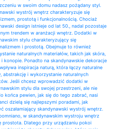
zczeniu w swoim domu nadasz pożądany styl.
awski wystrój wnętrz charakteryzuje się
izmem, prostotą i funkcjonalnością. Chociaż
awski design istnieje od lat 50., nadal pozostaje
nym trendem w aranżacji wnętrz. Dodatki w
awskim stylu charakteryzujący się
nalizmem i prostotą. Obejmuje to również
stanie naturalnych materiałów, takich jak skóra,
 i konopie. Ponadto na skandynawskie dekoracje
wpływa inspiracja naturą, która łączy naturalne
y, abstrakcję i wykorzystanie naturalnych
tów. Jeśli chcesz wprowadzić dodatki w
awskim stylu dla swojej przestrzeni, ale nie
do końca pewien, jak się do tego zabrać, nasi
anci dzielą się najlepszymi poradami, jak
ć oszałamiający skandynawski wystrój wnętrz.
pomniano, w skandynawskim wystroju wnętrz
ię prostota. Dlatego przy urządzaniu pokoi