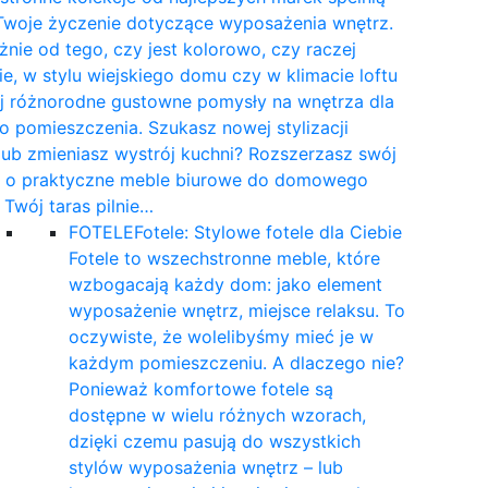
Twoje życzenie dotyczące wyposażenia wnętrz.
żnie od tego, czy jest kolorowo, czy raczej
e, w stylu wiejskiego domu czy w klimacie loftu
yj różnorodne gustowne pomysły na wnętrza dla
 pomieszczenia. Szukasz nowej stylizacji
 lub zmieniasz wystrój kuchni? Rozszerzasz swój
t o praktyczne meble biurowe do domowego
a Twój taras pilnie…
FOTELE
Fotele: Stylowe fotele dla Ciebie
Fotele to wszechstronne meble, które
wzbogacają każdy dom: jako element
wyposażenie wnętrz, miejsce relaksu. To
oczywiste, że wolelibyśmy mieć je w
każdym pomieszczeniu. A dlaczego nie?
Ponieważ komfortowe fotele są
dostępne w wielu różnych wzorach,
dzięki czemu pasują do wszystkich
stylów wyposażenia wnętrz – lub