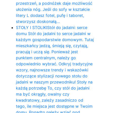
przestrzeń, a podnóżek daje możliwość
ułożenia nóg. Jeśli do sofy w kształcie
litery L dodasz fotel, pufę i taboret,
stworzysz doskonałą…
STOŁY I STOLIKI
Stół do jadalni: serce
domu Stół do jadalni to serce jadalni w
każdym gospodarstwie domowym. Tutaj
mieszkańcy jedzą, śmieją się, czytają,
pracują i uczą się. Ponieważ jest
punktem centralnym, należy go
odpowiednio wybrać. Odkryj tradycyjne
wzory, najnowsze trendy i wskazówki
dotyczące stylizacji nowego stołu do
jadalni w naszym przewodniku! Stoły na
każdą potrzebę To, czy stół do jadalni
ma być okrągły, owalny czy
kwadratowy, zależy zasadniczo od
tego, ile miejsca jest dostępne w Twoim
domu. Ponadto należy wziąć pod