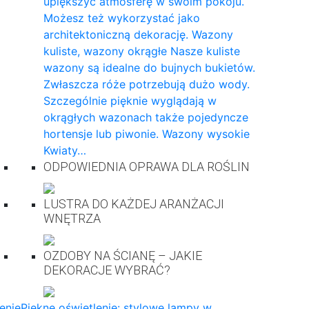
upiększyć atmosferę w swoim pokoju.
Możesz też wykorzystać jako
architektoniczną dekorację. Wazony
kuliste, wazony okrągłe Nasze kuliste
wazony są idealne do bujnych bukietów.
Zwłaszcza róże potrzebują dużo wody.
Szczególnie pięknie wyglądają w
okrągłych wazonach także pojedyncze
hortensje lub piwonie. Wazony wysokie
Kwiaty…
ODPOWIEDNIA OPRAWA DLA ROŚLIN
LUSTRA DO KAŻDEJ ARANŻACJI
WNĘTRZA
OZDOBY NA ŚCIANĘ – JAKIE
DEKORACJE WYBRAĆ?
enie
Piękne oświetlenie: stylowe lampy w