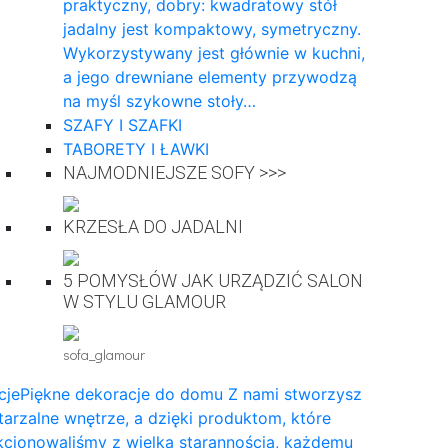
praktyczny, dobry: kwadratowy stół
jadalny jest kompaktowy, symetryczny.
Wykorzystywany jest głównie w kuchni,
a jego drewniane elementy przywodzą
na myśl szykowne stoły…
SZAFY I SZAFKI
TABORETY I ŁAWKI
NAJMODNIEJSZE SOFY >>>
KRZESŁA DO JADALNI
5 POMYSŁÓW JAK URZĄDZIĆ SALON
W STYLU GLAMOUR
sofa_glamour
cje
Piękne dekoracje do domu Z nami stworzysz
arzalne wnętrze, a dzięki produktom, które
cjonowaliśmy z wielką starannością, każdemu