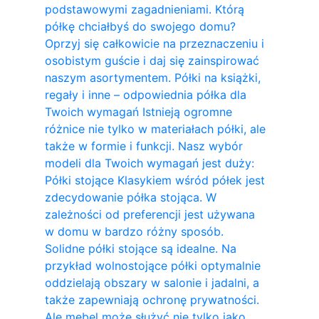
podstawowymi zagadnieniami. Którą
półkę chciałbyś do swojego domu?
Oprzyj się całkowicie na przeznaczeniu i
osobistym guście i daj się zainspirować
naszym asortymentem. Półki na książki,
regały i inne – odpowiednia półka dla
Twoich wymagań Istnieją ogromne
różnice nie tylko w materiałach półki, ale
także w formie i funkcji. Nasz wybór
modeli dla Twoich wymagań jest duży:
Półki stojące Klasykiem wśród półek jest
zdecydowanie półka stojąca. W
zależności od preferencji jest używana
w domu w bardzo różny sposób.
Solidne półki stojące są idealne. Na
przykład wolnostojące półki optymalnie
oddzielają obszary w salonie i jadalni, a
także zapewniają ochronę prywatności.
Ale mebel może służyć nie tylko jako