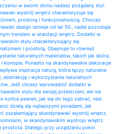
zczeniu w swoim domu nadasz pożądany styl.
awski wystrój wnętrz charakteryzuje się
izmem, prostotą i funkcjonalnością. Chociaż
awski design istnieje od lat 50., nadal pozostaje
nym trendem w aranżacji wnętrz. Dodatki w
awskim stylu charakteryzujący się
nalizmem i prostotą. Obejmuje to również
stanie naturalnych materiałów, takich jak skóra,
 i konopie. Ponadto na skandynawskie dekoracje
wpływa inspiracja naturą, która łączy naturalne
y, abstrakcję i wykorzystanie naturalnych
tów. Jeśli chcesz wprowadzić dodatki w
awskim stylu dla swojej przestrzeni, ale nie
do końca pewien, jak się do tego zabrać, nasi
anci dzielą się najlepszymi poradami, jak
ć oszałamiający skandynawski wystrój wnętrz.
pomniano, w skandynawskim wystroju wnętrz
ię prostota. Dlatego przy urządzaniu pokoi