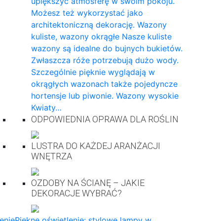
upiększyć atmosferę w swoim pokoju.
Możesz też wykorzystać jako
architektoniczną dekorację. Wazony
kuliste, wazony okrągłe Nasze kuliste
wazony są idealne do bujnych bukietów.
Zwłaszcza róże potrzebują dużo wody.
Szczególnie pięknie wyglądają w
okrągłych wazonach także pojedyncze
hortensje lub piwonie. Wazony wysokie
Kwiaty…
ODPOWIEDNIA OPRAWA DLA ROŚLIN
LUSTRA DO KAŻDEJ ARANŻACJI
WNĘTRZA
OZDOBY NA ŚCIANĘ – JAKIE
DEKORACJE WYBRAĆ?
enie
Piękne oświetlenie: stylowe lampy w