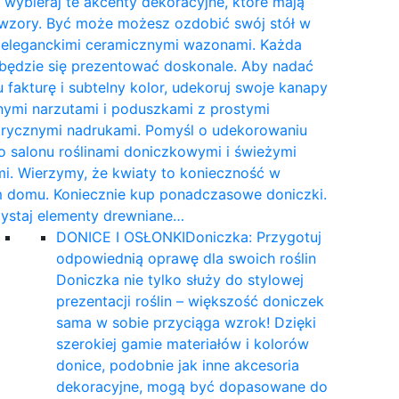
wybieraj te akcenty dekoracyjne, które mają
 wzory. Być może możesz ozdobić swój stół w
e eleganckimi ceramicznymi wazonami. Każda
 będzie się prezentować doskonale. Aby nadać
 fakturę i subtelny kolor, udekoruj swoje kanapy
nymi narzutami i poduszkami z prostymi
rycznymi nadrukami. Pomyśl o udekorowaniu
 salonu roślinami doniczkowymi i świeżymi
i. Wierzymy, że kwiaty to konieczność w
 domu. Koniecznie kup ponadczasowe doniczki.
ystaj elementy drewniane…
DONICE I OSŁONKI
Doniczka: Przygotuj
odpowiednią oprawę dla swoich roślin
Doniczka nie tylko służy do stylowej
prezentacji roślin – większość doniczek
sama w sobie przyciąga wzrok! Dzięki
szerokiej gamie materiałów i kolorów
donice, podobnie jak inne akcesoria
dekoracyjne, mogą być dopasowane do