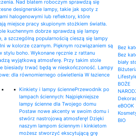
czenia. Nad blatem roboczym sprawdzą się
sne designerskie lampy, takie jak spoty z
mi halogenowymi lub reflektory, które
ają miejsce pracy skupionym stożkiem światła.
tole kuchennym dobrze sprawdzą się lampy
, a szczególną popularnością cieszą się lampy
lni w kolorze czarnym. Pięknym rozwiązaniem są
Bez kat
 stylu boho. Wykonane ręcznie z rattanu
Bez kat
dzą wyjątkową atmosferę. Przy takim stole
biały st
ne biesiady trwać będą w nieskończoność. Lampy
Biżuteri
owe: dla równomiernego oświetlenia W łazience
Lifestyl
…
BOŻE
Kinkiety i lampy ścienne
Przewodnik po
NAROD
lampach ściennych: Najpiękniejsze
Dekorac
lampy ścienne dla Twojego domu
eBOOK
Postaw nowe akcenty w swoim domu i
Kosmet
stwórz nastrojową atmosferę! Dzięki
BIO
naszym lampom ściennym i kinkietom
możesz stworzyć ekscytującą grę