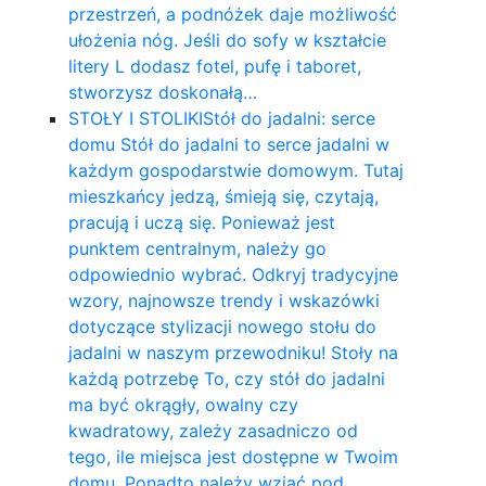
przestrzeń, a podnóżek daje możliwość
ułożenia nóg. Jeśli do sofy w kształcie
litery L dodasz fotel, pufę i taboret,
stworzysz doskonałą…
STOŁY I STOLIKI
Stół do jadalni: serce
domu Stół do jadalni to serce jadalni w
każdym gospodarstwie domowym. Tutaj
mieszkańcy jedzą, śmieją się, czytają,
pracują i uczą się. Ponieważ jest
punktem centralnym, należy go
odpowiednio wybrać. Odkryj tradycyjne
wzory, najnowsze trendy i wskazówki
dotyczące stylizacji nowego stołu do
jadalni w naszym przewodniku! Stoły na
każdą potrzebę To, czy stół do jadalni
ma być okrągły, owalny czy
kwadratowy, zależy zasadniczo od
tego, ile miejsca jest dostępne w Twoim
domu. Ponadto należy wziąć pod