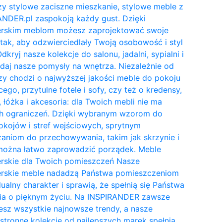
y stylowe zaciszne mieszkanie, stylowe meble z
NDER.pl zaspokoją każdy gust. Dzięki
erskim meblom możesz zaprojektować swoje
tak, aby odzwierciedlały Twoją osobowość i styl
Odkryj nasze kolekcje do salonu, jadalni, sypialni i
daj nasze pomysły na wnętrza. Niezależnie od
zy chodzi o najwyższej jakości meble do pokoju
cego, przytulne fotele i sofy, czy też o kredensy,
, łóżka i akcesoria: dla Twoich mebli nie ma
h ograniczeń. Dzięki wybranym wzorom do
kojów i stref wejściowych, sprytnym
aniom do przechowywania, takim jak skrzynie i
 można łatwo zaprowadzić porządek. Meble
erskie dla Twoich pomieszczeń Nasze
erskie meble nadadzą Państwa pomieszczeniom
ualny charakter i sprawią, że spełnią się Państwa
ia o pięknym życiu. Na INSPIRANDER zawsze
esz wszystkie najnowsze trendy, a nasze
tronne kolekcje od najlepszych marek spełnią