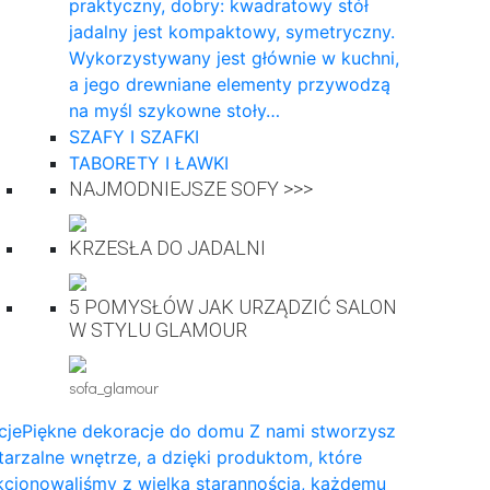
praktyczny, dobry: kwadratowy stół
jadalny jest kompaktowy, symetryczny.
Wykorzystywany jest głównie w kuchni,
a jego drewniane elementy przywodzą
na myśl szykowne stoły…
SZAFY I SZAFKI
TABORETY I ŁAWKI
NAJMODNIEJSZE SOFY >>>
KRZESŁA DO JADALNI
5 POMYSŁÓW JAK URZĄDZIĆ SALON
W STYLU GLAMOUR
sofa_glamour
cje
Piękne dekoracje do domu Z nami stworzysz
arzalne wnętrze, a dzięki produktom, które
cjonowaliśmy z wielką starannością, każdemu