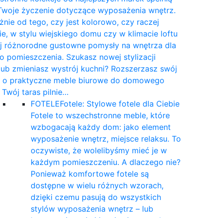
Twoje życzenie dotyczące wyposażenia wnętrz.
żnie od tego, czy jest kolorowo, czy raczej
e, w stylu wiejskiego domu czy w klimacie loftu
yj różnorodne gustowne pomysły na wnętrza dla
 pomieszczenia. Szukasz nowej stylizacji
 lub zmieniasz wystrój kuchni? Rozszerzasz swój
t o praktyczne meble biurowe do domowego
a Twój taras pilnie…
FOTELE
Fotele: Stylowe fotele dla Ciebie
Fotele to wszechstronne meble, które
wzbogacają każdy dom: jako element
wyposażenie wnętrz, miejsce relaksu. To
oczywiste, że wolelibyśmy mieć je w
każdym pomieszczeniu. A dlaczego nie?
Ponieważ komfortowe fotele są
dostępne w wielu różnych wzorach,
dzięki czemu pasują do wszystkich
stylów wyposażenia wnętrz – lub