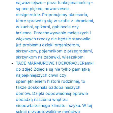
najważniejsze – poza funkcjonalnością –
są one piękne, nowoczesne,
designerskie. Proponujemy akcesoria,
które sprawdzą się w szafie z ubraniami,
w kuchni, spiżarni, gabinecie czy
łazience. Przechowywanie mniejszych i
większych rzeczy nie będzie stanowiło
już problemu dzięki organizerom,
skrzynkom, pojemnikom z przegrodami,
skrzynkom na zabawki, wieszakom.
TACE MARMUROWE I DEKORACJE
Ramki
do zdjęć Zdjęcia są nie tylko pamiątką
najpiękniejszych chwil czy
upamiętnieniem historii rodzinnej, to
także doskonała ozdoba naszych
domów. Dzięki odpowiedniej oprawie
dodadzą naszemu wnętrzu
niepowtarzalnego klimatu i szyku. W tej
sekcji przygotowaliśmy mnóstwo