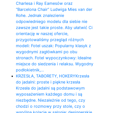
Charlesa i Ray Eamesów oraz
“Barcelona Chair” Ludwiga Mies van der
Rohe. Jednak znalezienie
odpowiedniego modelu dla siebie nie
zawsze jest takie proste. Aby ułatwić Ci
orientację w naszej ofercie,
przygotowaliśmy przegląd różnych
modeli: Fotel uszak: Popularny klasyk z
wygodnymi zagłówkami po obu
stronach. Fotel wypoczynkowy: Idealne
miejsce do siedzenia i relaksu. Wygodny
podłokietnik,…
KRZESŁA, TABORETY, HOKERY
Krzesła
do jadalni: proste i piękne krzesła
Krzesła do jadalni są podstawowym
wyposażeniem każdego domu i są
niezbędne. Niezależnie od tego, czy
chodzi o rozmowy przy stole, czy o
wspólną kolację w salonie: designerskie