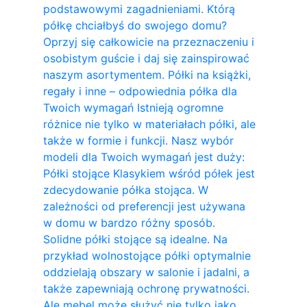
podstawowymi zagadnieniami. Którą
półkę chciałbyś do swojego domu?
Oprzyj się całkowicie na przeznaczeniu i
osobistym guście i daj się zainspirować
naszym asortymentem. Półki na książki,
regały i inne – odpowiednia półka dla
Twoich wymagań Istnieją ogromne
różnice nie tylko w materiałach półki, ale
także w formie i funkcji. Nasz wybór
modeli dla Twoich wymagań jest duży:
Półki stojące Klasykiem wśród półek jest
zdecydowanie półka stojąca. W
zależności od preferencji jest używana
w domu w bardzo różny sposób.
Solidne półki stojące są idealne. Na
przykład wolnostojące półki optymalnie
oddzielają obszary w salonie i jadalni, a
także zapewniają ochronę prywatności.
Ale mebel może służyć nie tylko jako