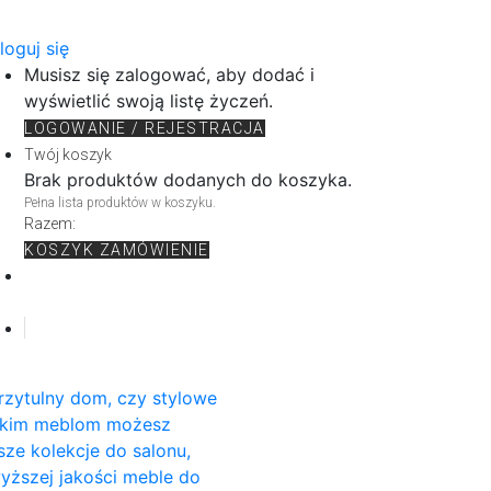
loguj się
Musisz się zalogować, aby dodać i
wyświetlić swoją listę życzeń.
LOGOWANIE / REJESTRACJA
Twój koszyk
Brak produktów dodanych do koszyka.
Pełna lista produktów w koszyku.
Razem:
KOSZYK
ZAMÓWIENIE
rzytulny dom, czy stylowe
rskim meblom możesz
sze kolekcje do salonu,
wyższej jakości meble do