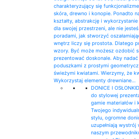
charakteryzujący się funkcjonalizme
skóra, drewno i konopie. Ponadto n
kształty, abstrakcję i wykorzystan
dla swojej przestrzeni, ale nie jest
poradami, jak stworzyć oszałamiaj
wnętrz liczy się prostota. Dlatego 
wzory. Być może możesz ozdobić sw
prezentować doskonale. Aby nadać w
poduszkami z prostymi geometryczn
świeżymi kwiatami. Wierzymy, że k
Wykorzystaj elementy drewniane…
DONICE I OSŁONKI
D
do stylowej prezent
gamie materiałów i 
Twojego indywidualn
stylu, ogromne doni
uzupełniają wystrój
naszym przewodniku 