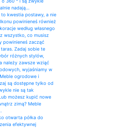
o 360 ° i są zwykle
alnie nadają…
to kwestia postawy, a nie
alkonu powinieneś również
koracje według własnego
sz wszystko, co musisz
dy powinieneś zacząć
aras. Zadaj sobie te
ybór różnych stylów,
ria należy zawsze wziąć
grodowych, wyjaśniamy w
 Meble ogrodowe i
aj są dostępne tylko od
wykle nie są tak
. Lub możesz kupić nowe
wnątrz zimą? Meble
…
ako otwarta półka do
zenia efektywnej