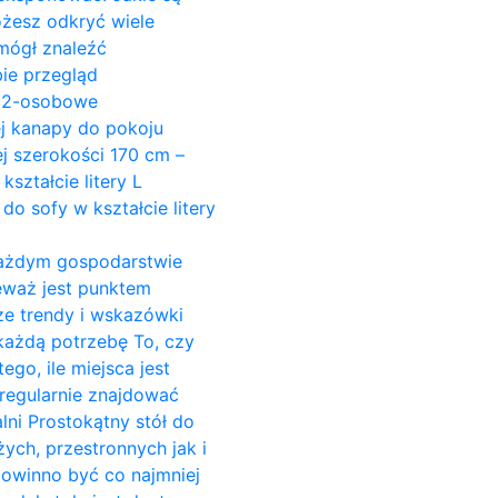
ożesz odkryć wiele
mógł znaleźć
ie przegląd
y 2-osobowe
ej kanapy do pokoju
j szerokości 170 cm –
ształcie litery L
do sofy w kształcie litery
w każdym gospodarstwie
ieważ jest punktem
ze trendy i wskazówki
 każdą potrzebę To, czy
go, ile miejsca jest
regularnie znajdować
alni Prostokątny stół do
żych, przestronnych jak i
powinno być co najmniej