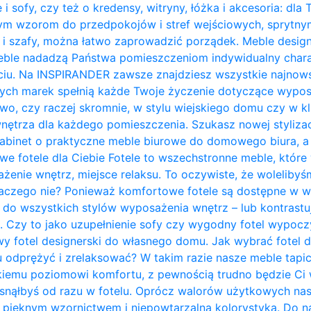
 i sofy, czy też o kredensy, witryny, łóżka i akcesoria: dla
nym wzorom do przedpokojów i stref wejściowych, sprytn
 i szafy, można łatwo zaprowadzić porządek. Meble design
ble nadadzą Państwa pomieszczeniom indywidualny charakt
ciu. Na INSPIRANDER zawsze znajdziesz wszystkie najnows
zych marek spełnią każde Twoje życzenie dotyczące wypos
owo, czy raczej skromnie, w stylu wiejskiego domu czy w kl
trza dla każdego pomieszczenia. Szukasz nowej stylizacji
abinet o praktyczne meble biurowe do domowego biura, a 
owe fotele dla Ciebie Fotele to wszechstronne meble, któ
żenie wnętrz, miejsce relaksu. To oczywiste, że woleliby
laczego nie? Ponieważ komfortowe fotele są dostępne w w
do wszystkich stylów wyposażenia wnętrz – lub kontrastują 
. Czy to jako uzupełnienie sofy czy wygodny fotel wypo
y fotel designerski do własnego domu. Jak wybrać fotel 
u odprężyć i zrelaksować? W takim razie nasze meble tapi
kiemu poziomowi komfortu, z pewnością trudno będzie Ci w
zasnąłbyś od razu w fotelu. Oprócz walorów użytkowych na
pięknym wzornictwem i niepowtarzalną kolorystyką. Do na