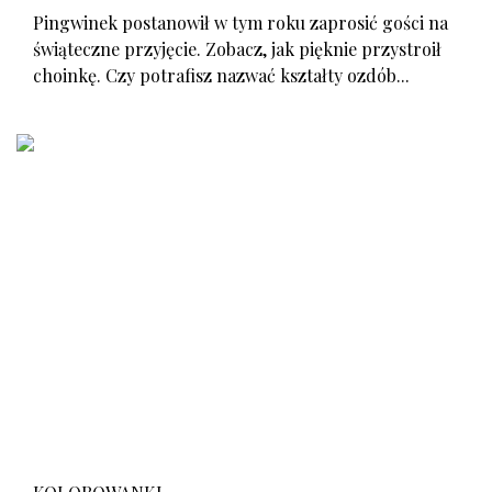
Pingwinek postanowił w tym roku zaprosić gości na
świąteczne przyjęcie. Zobacz, jak pięknie przystroił
choinkę. Czy potrafisz nazwać kształty ozdób...