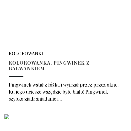
KOLOROWANKI
KOLOROWANKA. PINGWINEK Z
BAŁWANKIEM
Pingwinek wstał z łóżka i wyjrzał przez przez okno.
Ku jego uciesze wszędzie było biało! Pingwinek
szybko zjadł śniadanie i...