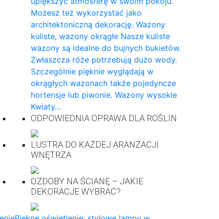
upiększyć atmosferę w swoim pokoju.
Możesz też wykorzystać jako
architektoniczną dekorację. Wazony
kuliste, wazony okrągłe Nasze kuliste
wazony są idealne do bujnych bukietów.
Zwłaszcza róże potrzebują dużo wody.
Szczególnie pięknie wyglądają w
okrągłych wazonach także pojedyncze
hortensje lub piwonie. Wazony wysokie
Kwiaty…
ODPOWIEDNIA OPRAWA DLA ROŚLIN
LUSTRA DO KAŻDEJ ARANŻACJI
WNĘTRZA
OZDOBY NA ŚCIANĘ – JAKIE
DEKORACJE WYBRAĆ?
enie
Piękne oświetlenie: stylowe lampy w