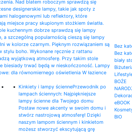
czenia. Nad blatem roboczym sprawdzą się
sne designerskie lampy, takie jak spoty z
mi halogenowymi lub reflektory, które
ają miejsce pracy skupionym stożkiem światła.
tole kuchennym dobrze sprawdzą się lampy
, a szczególną popularnością cieszą się lampy
lni w kolorze czarnym. Pięknym rozwiązaniem są
Bez kat
 stylu boho. Wykonane ręcznie z rattanu
Bez kat
dzą wyjątkową atmosferę. Przy takim stole
biały st
ne biesiady trwać będą w nieskończoność. Lampy
Biżuteri
owe: dla równomiernego oświetlenia W łazience
Lifestyl
…
BOŻE
Kinkiety i lampy ścienne
Przewodnik po
NAROD
lampach ściennych: Najpiękniejsze
Dekorac
lampy ścienne dla Twojego domu
eBOOK
Postaw nowe akcenty w swoim domu i
Kosmet
stwórz nastrojową atmosferę! Dzięki
BIO
naszym lampom ściennym i kinkietom
możesz stworzyć ekscytującą grę