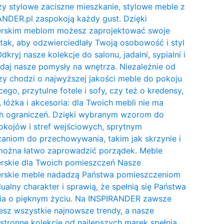
y stylowe zaciszne mieszkanie, stylowe meble z
NDER.pl zaspokoją każdy gust. Dzięki
erskim meblom możesz zaprojektować swoje
tak, aby odzwierciedlały Twoją osobowość i styl
Odkryj nasze kolekcje do salonu, jadalni, sypialni i
daj nasze pomysły na wnętrza. Niezależnie od
zy chodzi o najwyższej jakości meble do pokoju
cego, przytulne fotele i sofy, czy też o kredensy,
, łóżka i akcesoria: dla Twoich mebli nie ma
h ograniczeń. Dzięki wybranym wzorom do
kojów i stref wejściowych, sprytnym
aniom do przechowywania, takim jak skrzynie i
 można łatwo zaprowadzić porządek. Meble
erskie dla Twoich pomieszczeń Nasze
erskie meble nadadzą Państwa pomieszczeniom
ualny charakter i sprawią, że spełnią się Państwa
ia o pięknym życiu. Na INSPIRANDER zawsze
esz wszystkie najnowsze trendy, a nasze
tronne kolekcje od najlepszych marek spełnią