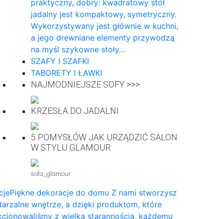
praktyczny, dobry: kwadratowy stół
jadalny jest kompaktowy, symetryczny.
Wykorzystywany jest głównie w kuchni,
a jego drewniane elementy przywodzą
na myśl szykowne stoły…
SZAFY I SZAFKI
TABORETY I ŁAWKI
NAJMODNIEJSZE SOFY >>>
KRZESŁA DO JADALNI
5 POMYSŁÓW JAK URZĄDZIĆ SALON
W STYLU GLAMOUR
sofa_glamour
cje
Piękne dekoracje do domu Z nami stworzysz
arzalne wnętrze, a dzięki produktom, które
cjonowaliśmy z wielką starannością, każdemu