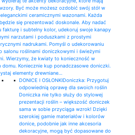
wybieraj te akcenty dekoracyjne, które mają
 wzory. Być może możesz ozdobić swój stół w
e eleganckimi ceramicznymi wazonami. Każda
 będzie się prezentować doskonale. Aby nadać
 fakturę i subtelny kolor, udekoruj swoje kanapy
nymi narzutami i poduszkami z prostymi
rycznymi nadrukami. Pomyśl o udekorowaniu
 salonu roślinami doniczkowymi i świeżymi
i. Wierzymy, że kwiaty to konieczność w
 domu. Koniecznie kup ponadczasowe doniczki.
ystaj elementy drewniane…
DONICE I OSŁONKI
Doniczka: Przygotuj
odpowiednią oprawę dla swoich roślin
Doniczka nie tylko służy do stylowej
prezentacji roślin – większość doniczek
sama w sobie przyciąga wzrok! Dzięki
szerokiej gamie materiałów i kolorów
donice, podobnie jak inne akcesoria
dekoracyjne, mogą być dopasowane do