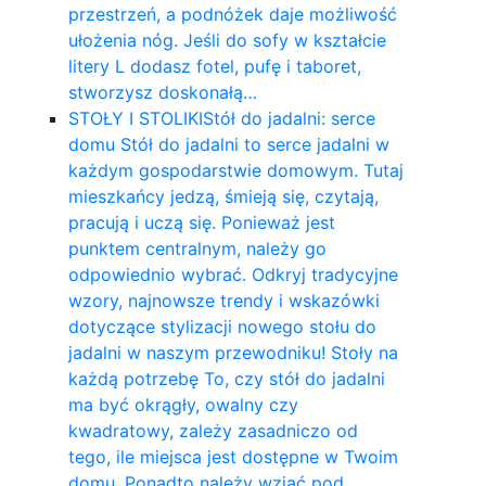
przestrzeń, a podnóżek daje możliwość
ułożenia nóg. Jeśli do sofy w kształcie
litery L dodasz fotel, pufę i taboret,
stworzysz doskonałą…
STOŁY I STOLIKI
Stół do jadalni: serce
domu Stół do jadalni to serce jadalni w
każdym gospodarstwie domowym. Tutaj
mieszkańcy jedzą, śmieją się, czytają,
pracują i uczą się. Ponieważ jest
punktem centralnym, należy go
odpowiednio wybrać. Odkryj tradycyjne
wzory, najnowsze trendy i wskazówki
dotyczące stylizacji nowego stołu do
jadalni w naszym przewodniku! Stoły na
każdą potrzebę To, czy stół do jadalni
ma być okrągły, owalny czy
kwadratowy, zależy zasadniczo od
tego, ile miejsca jest dostępne w Twoim
domu. Ponadto należy wziąć pod