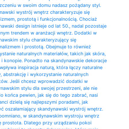
zczeniu w swoim domu nadasz pożądany styl.
awski wystrój wnętrz charakteryzuje się
izmem, prostotą i funkcjonalnością. Chociaż
awski design istnieje od lat 50., nadal pozostaje
nym trendem w aranżacji wnętrz. Dodatki w
awskim stylu charakteryzujący się
nalizmem i prostotą. Obejmuje to również
stanie naturalnych materiałów, takich jak skóra,
 i konopie. Ponadto na skandynawskie dekoracje
wpływa inspiracja naturą, która łączy naturalne
y, abstrakcję i wykorzystanie naturalnych
tów. Jeśli chcesz wprowadzić dodatki w
awskim stylu dla swojej przestrzeni, ale nie
do końca pewien, jak się do tego zabrać, nasi
anci dzielą się najlepszymi poradami, jak
ć oszałamiający skandynawski wystrój wnętrz.
pomniano, w skandynawskim wystroju wnętrz
ię prostota. Dlatego przy urządzaniu pokoi