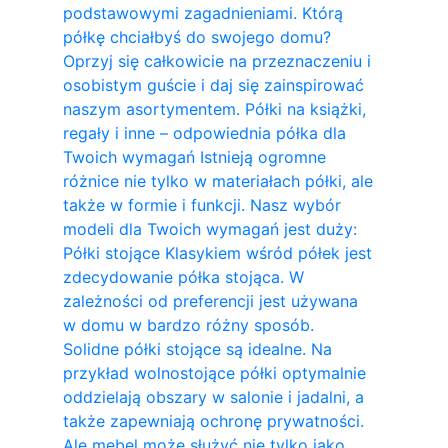
podstawowymi zagadnieniami. Którą
półkę chciałbyś do swojego domu?
Oprzyj się całkowicie na przeznaczeniu i
osobistym guście i daj się zainspirować
naszym asortymentem. Półki na książki,
regały i inne – odpowiednia półka dla
Twoich wymagań Istnieją ogromne
różnice nie tylko w materiałach półki, ale
także w formie i funkcji. Nasz wybór
modeli dla Twoich wymagań jest duży:
Półki stojące Klasykiem wśród półek jest
zdecydowanie półka stojąca. W
zależności od preferencji jest używana
w domu w bardzo różny sposób.
Solidne półki stojące są idealne. Na
przykład wolnostojące półki optymalnie
oddzielają obszary w salonie i jadalni, a
także zapewniają ochronę prywatności.
Ale mebel może służyć nie tylko jako