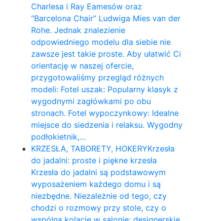
Charlesa i Ray Eamesów oraz
“Barcelona Chair” Ludwiga Mies van der
Rohe. Jednak znalezienie
odpowiedniego modelu dla siebie nie
zawsze jest takie proste. Aby ułatwić Ci
orientację w naszej ofercie,
przygotowaliśmy przegląd różnych
modeli: Fotel uszak: Popularny klasyk z
wygodnymi zagłówkami po obu
stronach. Fotel wypoczynkowy: Idealne
miejsce do siedzenia i relaksu. Wygodny
podłokietnik,…
KRZESŁA, TABORETY, HOKERY
Krzesła
do jadalni: proste i piękne krzesła
Krzesła do jadalni są podstawowym
wyposażeniem każdego domu i są
niezbędne. Niezależnie od tego, czy
chodzi o rozmowy przy stole, czy o
wspólną kolację w salonie: designerskie