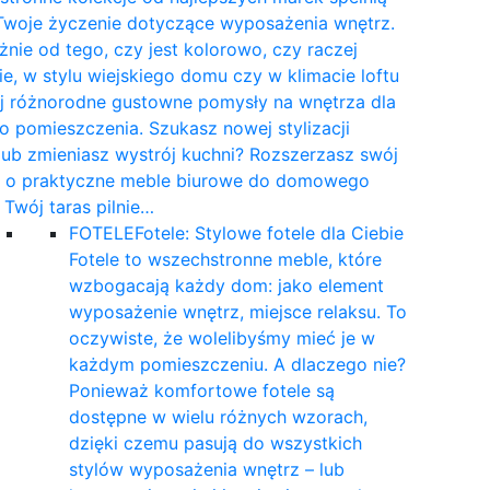
Twoje życzenie dotyczące wyposażenia wnętrz.
żnie od tego, czy jest kolorowo, czy raczej
e, w stylu wiejskiego domu czy w klimacie loftu
yj różnorodne gustowne pomysły na wnętrza dla
 pomieszczenia. Szukasz nowej stylizacji
 lub zmieniasz wystrój kuchni? Rozszerzasz swój
t o praktyczne meble biurowe do domowego
a Twój taras pilnie…
FOTELE
Fotele: Stylowe fotele dla Ciebie
Fotele to wszechstronne meble, które
wzbogacają każdy dom: jako element
wyposażenie wnętrz, miejsce relaksu. To
oczywiste, że wolelibyśmy mieć je w
każdym pomieszczeniu. A dlaczego nie?
Ponieważ komfortowe fotele są
dostępne w wielu różnych wzorach,
dzięki czemu pasują do wszystkich
stylów wyposażenia wnętrz – lub