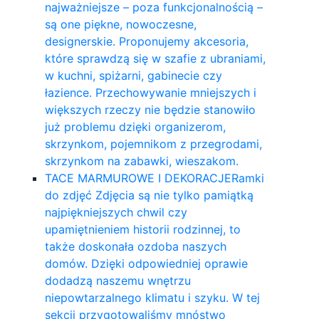
najważniejsze – poza funkcjonalnością –
są one piękne, nowoczesne,
designerskie. Proponujemy akcesoria,
które sprawdzą się w szafie z ubraniami,
w kuchni, spiżarni, gabinecie czy
łazience. Przechowywanie mniejszych i
większych rzeczy nie będzie stanowiło
już problemu dzięki organizerom,
skrzynkom, pojemnikom z przegrodami,
skrzynkom na zabawki, wieszakom.
TACE MARMUROWE I DEKORACJE
Ramki
do zdjęć Zdjęcia są nie tylko pamiątką
najpiękniejszych chwil czy
upamiętnieniem historii rodzinnej, to
także doskonała ozdoba naszych
domów. Dzięki odpowiedniej oprawie
dodadzą naszemu wnętrzu
niepowtarzalnego klimatu i szyku. W tej
sekcji przygotowaliśmy mnóstwo