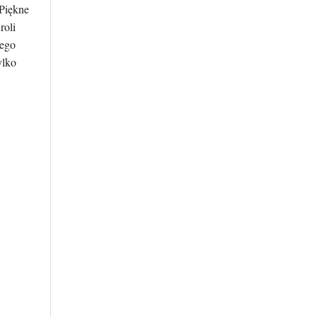
 Piękne
roli
iego
ylko