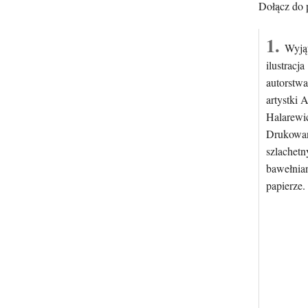
Dołącz do 
1.
Wyją
ilustracja
autorstwa
artystki 
Halarewi
Drukowa
szlachet
bawełni
papierze