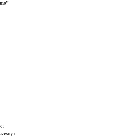
amo”
et
czesny i