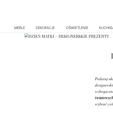
MEBLE
DEKORACJE
OŚWIETLENIE
KUCHNI
Podaruj u
designersk
wzbogaceni
światowyc
wybrać coś