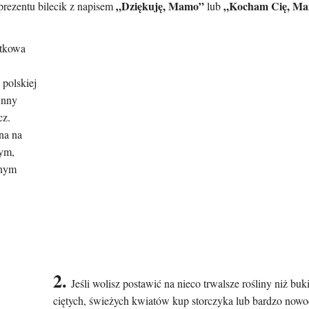
„Dziękuję, Mamo”
„Kocham Cię, M
prezentu bilecik z napisem
lub
tkowa
 polskiej
Anny
cz.
na na
nym,
anym
.
2.
Jeśli wolisz postawić na nieco trwalsze rośliny niż buki
ciętych, świeżych kwiatów kup storczyka lub bardzo nowo