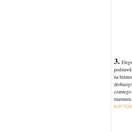
3.
Eleg
podstawk
na biżuter
drobiazgi
czarnego
marmuru.
KUP TER