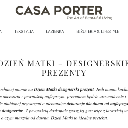
A
TEKSTYLIA
ŁAZIENKA
BIŻUTERIA & LIFESTYLE
DZIEŃ MATKI – DESIGNERSKI
PREZENTY
kochanej mamie na
Dzień Matki
designerski prezent
. Jeśli mama koch
ie akcesoria z pewnością najlepszym prezentem będzie urozmaicenie i
e ulubionej przestrzeni o niebanalne
dekoracje dla domu od najlepszy
h designerów
. Z pewnością doskonale znasz jej gust więc z łatwością u
 o czym marzyła od dawna. Dzień Matki to idealny pretekst.