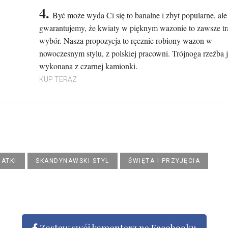
4.
Być może wyda Ci się to banalne i zbyt popularne, ale
gwarantujemy, że kwiaty w pięknym wazonie to zawsze tr
wybór. Nasza propozycja to ręcznie robiony wazon w
nowoczesnym stylu, z polskiej pracowni. Trójnoga rzeźba j
wykonana z czarnej kamionki.
KUP TERAZ
MATKI
SKANDYNAWSKI STYL
ŚWIĘTA I PRZYJĘCIA
Zostaw swój komentarz na Facebooku