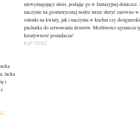
niewymagający aloes, podając go w fantazyjnej doniczce.
naczynie na geometrycznej nodze może służyć zarówno w 
osłonki na kwiaty, jak i naczynia w kuchni czy designersk
pucharka do serwowania deserów. Możliwości ogranicza t
kreatywność posiadacza!
KUP TERAZ
ancka
a, tacka
ię i
 z
AZ