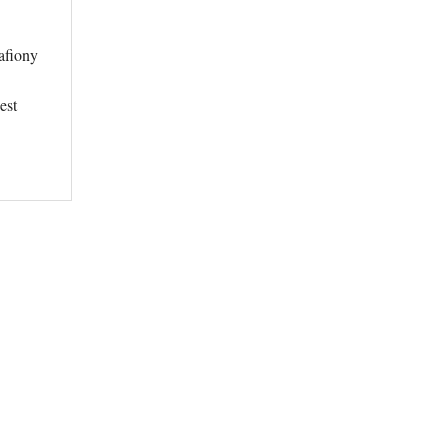
afiony
est