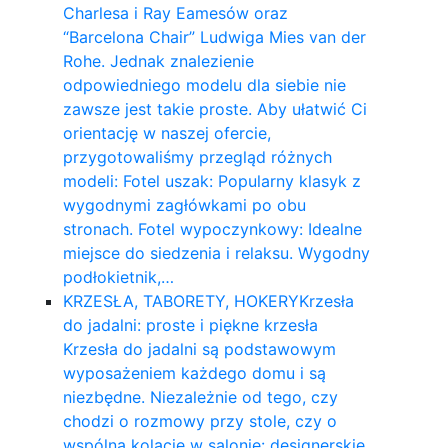
Charlesa i Ray Eamesów oraz
“Barcelona Chair” Ludwiga Mies van der
Rohe. Jednak znalezienie
odpowiedniego modelu dla siebie nie
zawsze jest takie proste. Aby ułatwić Ci
orientację w naszej ofercie,
przygotowaliśmy przegląd różnych
modeli: Fotel uszak: Popularny klasyk z
wygodnymi zagłówkami po obu
stronach. Fotel wypoczynkowy: Idealne
miejsce do siedzenia i relaksu. Wygodny
podłokietnik,…
KRZESŁA, TABORETY, HOKERY
Krzesła
do jadalni: proste i piękne krzesła
Krzesła do jadalni są podstawowym
wyposażeniem każdego domu i są
niezbędne. Niezależnie od tego, czy
chodzi o rozmowy przy stole, czy o
wspólną kolację w salonie: designerskie