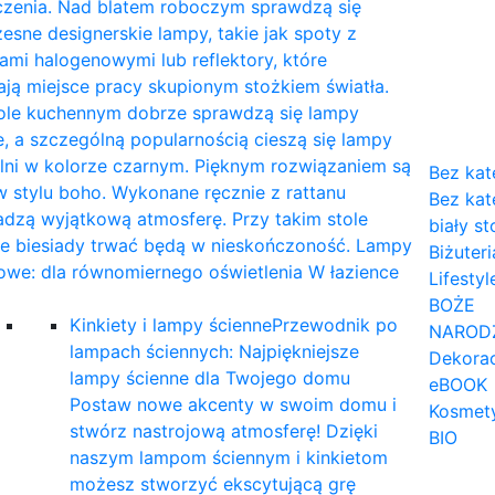
czenia. Nad blatem roboczym sprawdzą się
sne designerskie lampy, takie jak spoty z
mi halogenowymi lub reflektory, które
ają miejsce pracy skupionym stożkiem światła.
tole kuchennym dobrze sprawdzą się lampy
, a szczególną popularnością cieszą się lampy
lni w kolorze czarnym. Pięknym rozwiązaniem są
Bez kat
 stylu boho. Wykonane ręcznie z rattanu
Bez kat
dzą wyjątkową atmosferę. Przy takim stole
biały st
ne biesiady trwać będą w nieskończoność. Lampy
Biżuteri
owe: dla równomiernego oświetlenia W łazience
Lifestyl
…
BOŻE
Kinkiety i lampy ścienne
Przewodnik po
NAROD
lampach ściennych: Najpiękniejsze
Dekorac
lampy ścienne dla Twojego domu
eBOOK
Postaw nowe akcenty w swoim domu i
Kosmet
stwórz nastrojową atmosferę! Dzięki
BIO
naszym lampom ściennym i kinkietom
możesz stworzyć ekscytującą grę