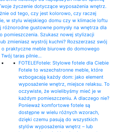
Twoje życzenie dotyczące wyposażenia wnętrz.
żnie od tego, czy jest kolorowo, czy raczej
e, w stylu wiejskiego domu czy w klimacie loftu
yj różnorodne gustowne pomysły na wnętrza dla
 pomieszczenia. Szukasz nowej stylizacji
 lub zmieniasz wystrój kuchni? Rozszerzasz swój
t o praktyczne meble biurowe do domowego
a Twój taras pilnie…
FOTELE
Fotele: Stylowe fotele dla Ciebie
Fotele to wszechstronne meble, które
wzbogacają każdy dom: jako element
wyposażenie wnętrz, miejsce relaksu. To
oczywiste, że wolelibyśmy mieć je w
każdym pomieszczeniu. A dlaczego nie?
Ponieważ komfortowe fotele są
dostępne w wielu różnych wzorach,
dzięki czemu pasują do wszystkich
stylów wyposażenia wnętrz – lub