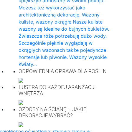
upiększyć atmosferę w swoim pokoju.
Możesz też wykorzystać jako
architektoniczną dekorację. Wazony
kuliste, wazony okrągłe Nasze kuliste
wazony są idealne do bujnych bukietów.
Zwłaszcza róże potrzebują dużo wody.
Szczególnie pięknie wyglądają w
okrągłych wazonach także pojedyncze
hortensje lub piwonie. Wazony wysokie
Kwiaty…
ODPOWIEDNIA OPRAWA DLA ROŚLIN
LUSTRA DO KAŻDEJ ARANŻACJI
WNĘTRZA
OZDOBY NA ŚCIANĘ – JAKIE
DEKORACJE WYBRAĆ?
enie
Piękne oświetlenie: stylowe lampy w