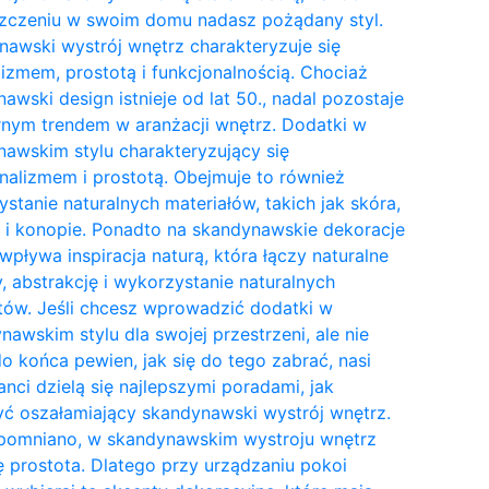
zczeniu w swoim domu nadasz pożądany styl.
awski wystrój wnętrz charakteryzuje się
izmem, prostotą i funkcjonalnością. Chociaż
awski design istnieje od lat 50., nadal pozostaje
nym trendem w aranżacji wnętrz. Dodatki w
awskim stylu charakteryzujący się
nalizmem i prostotą. Obejmuje to również
stanie naturalnych materiałów, takich jak skóra,
 i konopie. Ponadto na skandynawskie dekoracje
wpływa inspiracja naturą, która łączy naturalne
y, abstrakcję i wykorzystanie naturalnych
tów. Jeśli chcesz wprowadzić dodatki w
awskim stylu dla swojej przestrzeni, ale nie
do końca pewien, jak się do tego zabrać, nasi
anci dzielą się najlepszymi poradami, jak
ć oszałamiający skandynawski wystrój wnętrz.
pomniano, w skandynawskim wystroju wnętrz
ię prostota. Dlatego przy urządzaniu pokoi