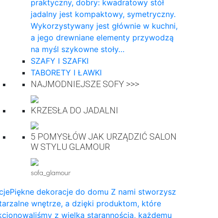
praktyczny, dobry: kwadratowy stół
jadalny jest kompaktowy, symetryczny.
Wykorzystywany jest głównie w kuchni,
a jego drewniane elementy przywodzą
na myśl szykowne stoły…
SZAFY I SZAFKI
TABORETY I ŁAWKI
NAJMODNIEJSZE SOFY >>>
KRZESŁA DO JADALNI
5 POMYSŁÓW JAK URZĄDZIĆ SALON
W STYLU GLAMOUR
sofa_glamour
cje
Piękne dekoracje do domu Z nami stworzysz
arzalne wnętrze, a dzięki produktom, które
cjonowaliśmy z wielką starannością, każdemu