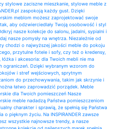
y stylowe zaciszne mieszkanie, stylowe meble z
NDER.pl zaspokoją każdy gust. Dzięki
erskim meblom możesz zaprojektować swoje
tak, aby odzwierciedlały Twoją osobowość i styl
Odkryj nasze kolekcje do salonu, jadalni, sypialni i
daj nasze pomysły na wnętrza. Niezależnie od
zy chodzi o najwyższej jakości meble do pokoju
cego, przytulne fotele i sofy, czy też o kredensy,
, łóżka i akcesoria: dla Twoich mebli nie ma
h ograniczeń. Dzięki wybranym wzorom do
kojów i stref wejściowych, sprytnym
aniom do przechowywania, takim jak skrzynie i
 można łatwo zaprowadzić porządek. Meble
erskie dla Twoich pomieszczeń Nasze
erskie meble nadadzą Państwa pomieszczeniom
ualny charakter i sprawią, że spełnią się Państwa
ia o pięknym życiu. Na INSPIRANDER zawsze
esz wszystkie najnowsze trendy, a nasze
tronne kolekcje od najlepszych marek spełnią