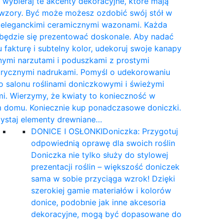
wybieraj te akcenty dekoracyjne, które mają
 wzory. Być może możesz ozdobić swój stół w
e eleganckimi ceramicznymi wazonami. Każda
 będzie się prezentować doskonale. Aby nadać
 fakturę i subtelny kolor, udekoruj swoje kanapy
nymi narzutami i poduszkami z prostymi
rycznymi nadrukami. Pomyśl o udekorowaniu
 salonu roślinami doniczkowymi i świeżymi
i. Wierzymy, że kwiaty to konieczność w
 domu. Koniecznie kup ponadczasowe doniczki.
ystaj elementy drewniane…
DONICE I OSŁONKI
Doniczka: Przygotuj
odpowiednią oprawę dla swoich roślin
Doniczka nie tylko służy do stylowej
prezentacji roślin – większość doniczek
sama w sobie przyciąga wzrok! Dzięki
szerokiej gamie materiałów i kolorów
donice, podobnie jak inne akcesoria
dekoracyjne, mogą być dopasowane do