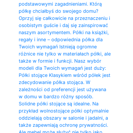
podstawowymi zagadnieniami. Którą
półkę chciałbyś do swojego domu?
Oprzyj się całkowicie na przeznaczeniu i
osobistym guście i daj się zainspirować
naszym asortymentem. Półki na książki,
regały i inne – odpowiednia półka dla
Twoich wymagań Istnieją ogromne
różnice nie tylko w materiałach półki, ale
także w formie i funkcji. Nasz wybór
modeli dla Twoich wymagań jest duży:
Półki stojące Klasykiem wśród półek jest
zdecydowanie półka stojąca. W
zależności od preferencji jest używana
w domu w bardzo różny sposób.
Solidne półki stojące są idealne. Na
przykład wolnostojące półki optymalnie
oddzielają obszary w salonie i jadalni, a
także zapewniają ochronę prywatności.
Ale mebel może służyć nie tylko jako