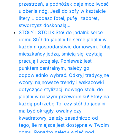
przestrzeń, a podnóżek daje możliwość
ułożenia nóg. Jeśli do sofy w kształcie
litery L dodasz fotel, pufę i taboret,
stworzysz doskonałą…
STOŁY I STOLIKI
Stół do jadalni: serce
domu Stół do jadalni to serce jadalni w
każdym gospodarstwie domowym. Tutaj
mieszkańcy jedzą, śmieją się, czytają,
pracują i uczą się. Ponieważ jest
punktem centralnym, należy go
odpowiednio wybrać. Odkryj tradycyjne
wzory, najnowsze trendy i wskazówki
dotyczące stylizacji nowego stołu do
jadalni w naszym przewodniku! Stoły na
każdą potrzebę To, czy stół do jadalni
ma być okrągły, owalny czy
kwadratowy, zależy zasadniczo od
tego, ile miejsca jest dostępne w Twoim
domu. Ponadto należy wziąć pod