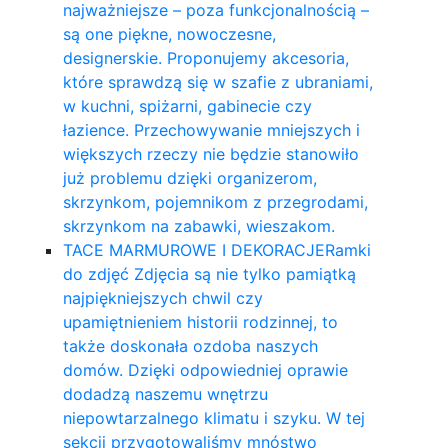
najważniejsze – poza funkcjonalnością –
są one piękne, nowoczesne,
designerskie. Proponujemy akcesoria,
które sprawdzą się w szafie z ubraniami,
w kuchni, spiżarni, gabinecie czy
łazience. Przechowywanie mniejszych i
większych rzeczy nie będzie stanowiło
już problemu dzięki organizerom,
skrzynkom, pojemnikom z przegrodami,
skrzynkom na zabawki, wieszakom.
TACE MARMUROWE I DEKORACJE
Ramki
do zdjęć Zdjęcia są nie tylko pamiątką
najpiękniejszych chwil czy
upamiętnieniem historii rodzinnej, to
także doskonała ozdoba naszych
domów. Dzięki odpowiedniej oprawie
dodadzą naszemu wnętrzu
niepowtarzalnego klimatu i szyku. W tej
sekcji przygotowaliśmy mnóstwo