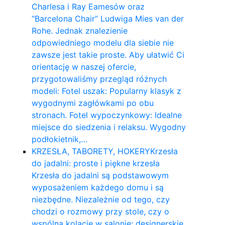
Charlesa i Ray Eamesów oraz
“Barcelona Chair” Ludwiga Mies van der
Rohe. Jednak znalezienie
odpowiedniego modelu dla siebie nie
zawsze jest takie proste. Aby ułatwić Ci
orientację w naszej ofercie,
przygotowaliśmy przegląd różnych
modeli: Fotel uszak: Popularny klasyk z
wygodnymi zagłówkami po obu
stronach. Fotel wypoczynkowy: Idealne
miejsce do siedzenia i relaksu. Wygodny
podłokietnik,…
KRZESŁA, TABORETY, HOKERY
Krzesła
do jadalni: proste i piękne krzesła
Krzesła do jadalni są podstawowym
wyposażeniem każdego domu i są
niezbędne. Niezależnie od tego, czy
chodzi o rozmowy przy stole, czy o
wspólną kolację w salonie: designerskie