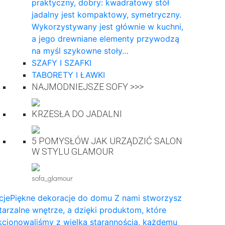
praktyczny, dobry: kwadratowy stół
jadalny jest kompaktowy, symetryczny.
Wykorzystywany jest głównie w kuchni,
a jego drewniane elementy przywodzą
na myśl szykowne stoły…
SZAFY I SZAFKI
TABORETY I ŁAWKI
NAJMODNIEJSZE SOFY >>>
KRZESŁA DO JADALNI
5 POMYSŁÓW JAK URZĄDZIĆ SALON
W STYLU GLAMOUR
sofa_glamour
cje
Piękne dekoracje do domu Z nami stworzysz
arzalne wnętrze, a dzięki produktom, które
cjonowaliśmy z wielką starannością, każdemu