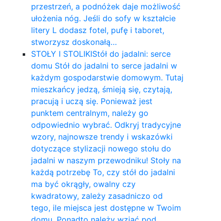
przestrzeń, a podnóżek daje możliwość
ułożenia nóg. Jeśli do sofy w kształcie
litery L dodasz fotel, pufę i taboret,
stworzysz doskonałą…
STOŁY I STOLIKI
Stół do jadalni: serce
domu Stół do jadalni to serce jadalni w
każdym gospodarstwie domowym. Tutaj
mieszkańcy jedzą, śmieją się, czytają,
pracują i uczą się. Ponieważ jest
punktem centralnym, należy go
odpowiednio wybrać. Odkryj tradycyjne
wzory, najnowsze trendy i wskazówki
dotyczące stylizacji nowego stołu do
jadalni w naszym przewodniku! Stoły na
każdą potrzebę To, czy stół do jadalni
ma być okrągły, owalny czy
kwadratowy, zależy zasadniczo od
tego, ile miejsca jest dostępne w Twoim
domu. Ponadto należy wziąć pod