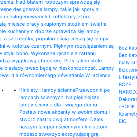
czenia. Nad blatem roboczym sprawdzą się
sne designerskie lampy, takie jak spoty z
mi halogenowymi lub reflektory, które
ają miejsce pracy skupionym stożkiem światła.
tole kuchennym dobrze sprawdzą się lampy
, a szczególną popularnością cieszą się lampy
lni w kolorze czarnym. Pięknym rozwiązaniem są
Bez kat
 stylu boho. Wykonane ręcznie z rattanu
Bez kat
dzą wyjątkową atmosferę. Przy takim stole
biały st
ne biesiady trwać będą w nieskończoność. Lampy
Biżuteri
owe: dla równomiernego oświetlenia W łazience
Lifestyl
…
BOŻE
Kinkiety i lampy ścienne
Przewodnik po
NAROD
lampach ściennych: Najpiękniejsze
Dekorac
lampy ścienne dla Twojego domu
eBOOK
Postaw nowe akcenty w swoim domu i
Kosmet
stwórz nastrojową atmosferę! Dzięki
BIO
naszym lampom ściennym i kinkietom
możesz stworzyć ekscytującą grę