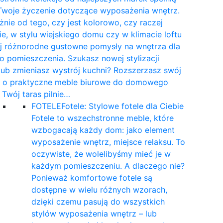
Twoje życzenie dotyczące wyposażenia wnętrz.
żnie od tego, czy jest kolorowo, czy raczej
e, w stylu wiejskiego domu czy w klimacie loftu
yj różnorodne gustowne pomysły na wnętrza dla
 pomieszczenia. Szukasz nowej stylizacji
 lub zmieniasz wystrój kuchni? Rozszerzasz swój
t o praktyczne meble biurowe do domowego
a Twój taras pilnie…
FOTELE
Fotele: Stylowe fotele dla Ciebie
Fotele to wszechstronne meble, które
wzbogacają każdy dom: jako element
wyposażenie wnętrz, miejsce relaksu. To
oczywiste, że wolelibyśmy mieć je w
każdym pomieszczeniu. A dlaczego nie?
Ponieważ komfortowe fotele są
dostępne w wielu różnych wzorach,
dzięki czemu pasują do wszystkich
stylów wyposażenia wnętrz – lub