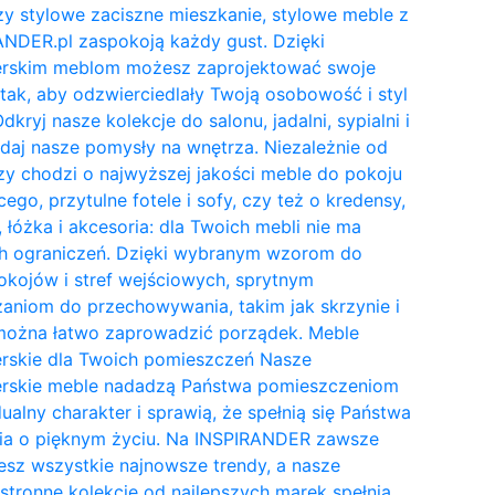
y stylowe zaciszne mieszkanie, stylowe meble z
NDER.pl zaspokoją każdy gust. Dzięki
erskim meblom możesz zaprojektować swoje
tak, aby odzwierciedlały Twoją osobowość i styl
Odkryj nasze kolekcje do salonu, jadalni, sypialni i
daj nasze pomysły na wnętrza. Niezależnie od
zy chodzi o najwyższej jakości meble do pokoju
cego, przytulne fotele i sofy, czy też o kredensy,
, łóżka i akcesoria: dla Twoich mebli nie ma
h ograniczeń. Dzięki wybranym wzorom do
kojów i stref wejściowych, sprytnym
aniom do przechowywania, takim jak skrzynie i
 można łatwo zaprowadzić porządek. Meble
erskie dla Twoich pomieszczeń Nasze
erskie meble nadadzą Państwa pomieszczeniom
ualny charakter i sprawią, że spełnią się Państwa
ia o pięknym życiu. Na INSPIRANDER zawsze
esz wszystkie najnowsze trendy, a nasze
tronne kolekcje od najlepszych marek spełnią