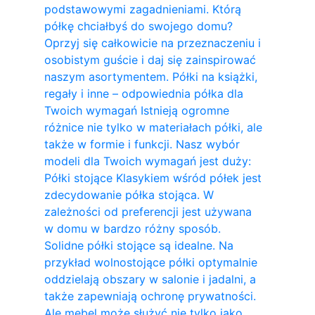
podstawowymi zagadnieniami. Którą
półkę chciałbyś do swojego domu?
Oprzyj się całkowicie na przeznaczeniu i
osobistym guście i daj się zainspirować
naszym asortymentem. Półki na książki,
regały i inne – odpowiednia półka dla
Twoich wymagań Istnieją ogromne
różnice nie tylko w materiałach półki, ale
także w formie i funkcji. Nasz wybór
modeli dla Twoich wymagań jest duży:
Półki stojące Klasykiem wśród półek jest
zdecydowanie półka stojąca. W
zależności od preferencji jest używana
w domu w bardzo różny sposób.
Solidne półki stojące są idealne. Na
przykład wolnostojące półki optymalnie
oddzielają obszary w salonie i jadalni, a
także zapewniają ochronę prywatności.
Ale mebel może służyć nie tylko jako