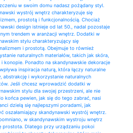
zczeniu w swoim domu nadasz pożądany styl.
awski wystrój wnętrz charakteryzuje się
izmem, prostotą i funkcjonalnością. Chociaż
awski design istnieje od lat 50., nadal pozostaje
nym trendem w aranżacji wnętrz. Dodatki w
awskim stylu charakteryzujący się
nalizmem i prostotą. Obejmuje to również
stanie naturalnych materiałów, takich jak skóra,
 i konopie. Ponadto na skandynawskie dekoracje
wpływa inspiracja naturą, która łączy naturalne
y, abstrakcję i wykorzystanie naturalnych
tów. Jeśli chcesz wprowadzić dodatki w
awskim stylu dla swojej przestrzeni, ale nie
do końca pewien, jak się do tego zabrać, nasi
anci dzielą się najlepszymi poradami, jak
ć oszałamiający skandynawski wystrój wnętrz.
pomniano, w skandynawskim wystroju wnętrz
ię prostota. Dlatego przy urządzaniu pokoi