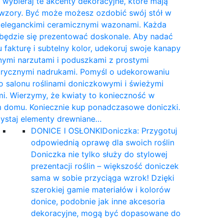
wybieraj te akcenty dekoracyjne, które mają
 wzory. Być może możesz ozdobić swój stół w
e eleganckimi ceramicznymi wazonami. Każda
 będzie się prezentować doskonale. Aby nadać
 fakturę i subtelny kolor, udekoruj swoje kanapy
nymi narzutami i poduszkami z prostymi
rycznymi nadrukami. Pomyśl o udekorowaniu
 salonu roślinami doniczkowymi i świeżymi
i. Wierzymy, że kwiaty to konieczność w
 domu. Koniecznie kup ponadczasowe doniczki.
ystaj elementy drewniane…
DONICE I OSŁONKI
Doniczka: Przygotuj
odpowiednią oprawę dla swoich roślin
Doniczka nie tylko służy do stylowej
prezentacji roślin – większość doniczek
sama w sobie przyciąga wzrok! Dzięki
szerokiej gamie materiałów i kolorów
donice, podobnie jak inne akcesoria
dekoracyjne, mogą być dopasowane do