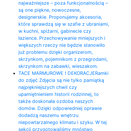
najważniejsze – poza funkcjonalnością –
są one piękne, nowoczesne,
designerskie. Proponujemy akcesoria,
które sprawdzą się w szafie z ubraniami,
w kuchni, spiżarni, gabinecie czy
łazience. Przechowywanie mniejszych i
większych rzeczy nie będzie stanowiło
już problemu dzięki organizerom,
skrzynkom, pojemnikom z przegrodami,
skrzynkom na zabawki, wieszakom.
TACE MARMUROWE I DEKORACJE
Ramki
do zdjęć Zdjęcia są nie tylko pamiątką
najpiękniejszych chwil czy
upamiętnieniem historii rodzinnej, to
także doskonała ozdoba naszych
domów. Dzięki odpowiedniej oprawie
dodadzą naszemu wnętrzu
niepowtarzalnego klimatu i szyku. W tej
sekcji przygotowaliśmy mnóstwo