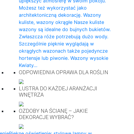
upiększyć atmosferę w swoim pokoju.
Możesz też wykorzystać jako
architektoniczną dekorację. Wazony
kuliste, wazony okrągłe Nasze kuliste
wazony są idealne do bujnych bukietów.
Zwłaszcza róże potrzebują dużo wody.
Szczególnie pięknie wyglądają w
okrągłych wazonach także pojedyncze
hortensje lub piwonie. Wazony wysokie
Kwiaty…
ODPOWIEDNIA OPRAWA DLA ROŚLIN
LUSTRA DO KAŻDEJ ARANŻACJI
WNĘTRZA
OZDOBY NA ŚCIANĘ – JAKIE
DEKORACJE WYBRAĆ?
enie
Piękne oświetlenie: stylowe lampy w