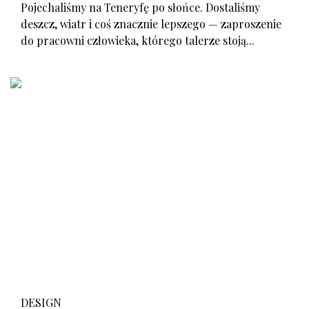
Pojechaliśmy na Teneryfę po słońce. Dostaliśmy
deszcz, wiatr i coś znacznie lepszego — zaproszenie
do pracowni człowieka, którego talerze stoją...
DESIGN