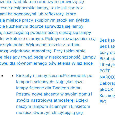
czenia. Nad blatem roboczym sprawdzą się
sne designerskie lampy, takie jak spoty z
mi halogenowymi lub reflektory, które
ają miejsce pracy skupionym stożkiem światła.
tole kuchennym dobrze sprawdzą się lampy
, a szczególną popularnością cieszą się lampy
lni w kolorze czarnym. Pięknym rozwiązaniem są
Bez kat
 stylu boho. Wykonane ręcznie z rattanu
Bez kat
dzą wyjątkową atmosferę. Przy takim stole
biały st
ne biesiady trwać będą w nieskończoność. Lampy
Biżuteri
owe: dla równomiernego oświetlenia W łazience
Lifestyl
…
BOŻE
Kinkiety i lampy ścienne
Przewodnik po
NAROD
lampach ściennych: Najpiękniejsze
Dekorac
lampy ścienne dla Twojego domu
eBOOK
Postaw nowe akcenty w swoim domu i
Kosmet
stwórz nastrojową atmosferę! Dzięki
BIO
naszym lampom ściennym i kinkietom
możesz stworzyć ekscytującą grę