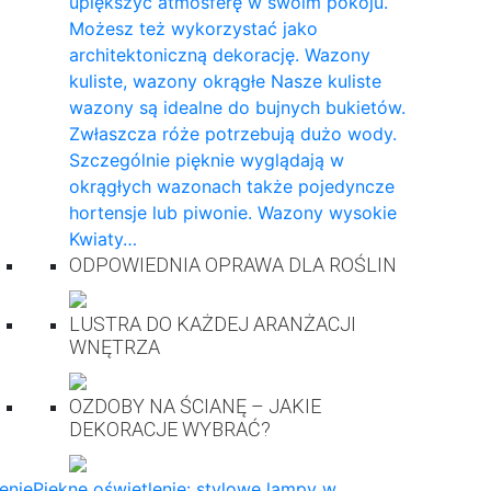
upiększyć atmosferę w swoim pokoju.
Możesz też wykorzystać jako
architektoniczną dekorację. Wazony
kuliste, wazony okrągłe Nasze kuliste
wazony są idealne do bujnych bukietów.
Zwłaszcza róże potrzebują dużo wody.
Szczególnie pięknie wyglądają w
okrągłych wazonach także pojedyncze
hortensje lub piwonie. Wazony wysokie
Kwiaty…
ODPOWIEDNIA OPRAWA DLA ROŚLIN
LUSTRA DO KAŻDEJ ARANŻACJI
WNĘTRZA
OZDOBY NA ŚCIANĘ – JAKIE
DEKORACJE WYBRAĆ?
enie
Piękne oświetlenie: stylowe lampy w