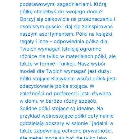
podstawowymi zagadnieniami. Którą
półkę chciałbyś do swojego domu?
Oprzyj się całkowicie na przeznaczeniu i
osobistym guście i daj się zainspirować
naszym asortymentem. Półki na książki,
regały i inne – odpowiednia półka dla
Twoich wymagań Istnieją ogromne
różnice nie tylko w materiałach półki, ale
także w formie i funkcji. Nasz wybór
modeli dla Twoich wymagań jest duży:
Półki stojące Klasykiem wśród półek jest
zdecydowanie półka stojąca. W
zależności od preferencji jest używana
w domu w bardzo różny sposób.
Solidne półki stojące są idealne. Na
przykład wolnostojące półki optymalnie
oddzielają obszary w salonie i jadalni, a
także zapewniają ochronę prywatności.
Ale mebel może służyć nie tylko jako