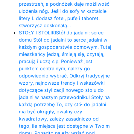
przestrzeń, a podnóżek daje możliwość
ułożenia nóg. Jeśli do sofy w kształcie
litery L dodasz fotel, pufę i taboret,
stworzysz doskonałą…
STOŁY I STOLIKI
Stół do jadalni: serce
domu Stół do jadalni to serce jadalni w
każdym gospodarstwie domowym. Tutaj
mieszkańcy jedzą, śmieją się, czytają,
pracują i uczą się. Ponieważ jest
punktem centralnym, należy go
odpowiednio wybrać. Odkryj tradycyjne
wzory, najnowsze trendy i wskazówki
dotyczące stylizacji nowego stołu do
jadalni w naszym przewodniku! Stoły na
każdą potrzebę To, czy stół do jadalni
ma być okrągły, owalny czy
kwadratowy, zależy zasadniczo od
tego, ile miejsca jest dostępne w Twoim
domu. Ponadto należy wziąć pod