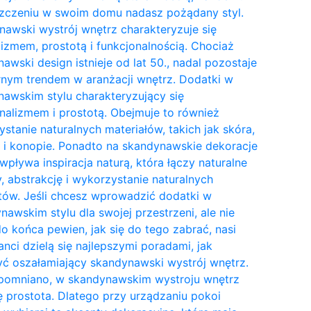
zczeniu w swoim domu nadasz pożądany styl.
awski wystrój wnętrz charakteryzuje się
izmem, prostotą i funkcjonalnością. Chociaż
awski design istnieje od lat 50., nadal pozostaje
nym trendem w aranżacji wnętrz. Dodatki w
awskim stylu charakteryzujący się
nalizmem i prostotą. Obejmuje to również
stanie naturalnych materiałów, takich jak skóra,
 i konopie. Ponadto na skandynawskie dekoracje
wpływa inspiracja naturą, która łączy naturalne
y, abstrakcję i wykorzystanie naturalnych
tów. Jeśli chcesz wprowadzić dodatki w
awskim stylu dla swojej przestrzeni, ale nie
do końca pewien, jak się do tego zabrać, nasi
anci dzielą się najlepszymi poradami, jak
ć oszałamiający skandynawski wystrój wnętrz.
pomniano, w skandynawskim wystroju wnętrz
ię prostota. Dlatego przy urządzaniu pokoi