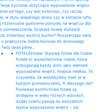
Twoje życzenie dotyczące wyposażenia wnętrz.
żnie od tego, czy jest kolorowo, czy raczej
e, w stylu wiejskiego domu czy w klimacie loftu
yj różnorodne gustowne pomysły na wnętrza dla
 pomieszczenia. Szukasz nowej stylizacji
 lub zmieniasz wystrój kuchni? Rozszerzasz swój
t o praktyczne meble biurowe do domowego
a Twój taras pilnie…
FOTELE
Fotele: Stylowe fotele dla Ciebie
Fotele to wszechstronne meble, które
wzbogacają każdy dom: jako element
wyposażenie wnętrz, miejsce relaksu. To
oczywiste, że wolelibyśmy mieć je w
każdym pomieszczeniu. A dlaczego nie?
Ponieważ komfortowe fotele są
dostępne w wielu różnych wzorach,
dzięki czemu pasują do wszystkich
stylów wyposażenia wnętrz – lub