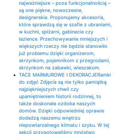
najważniejsze – poza funkcjonalnością –
są one piękne, nowoczesne,
designerskie. Proponujemy akcesoria,
które sprawdzą się w szafie z ubraniami,
w kuchni, spiżarni, gabinecie czy
łazience. Przechowywanie mniejszych i
większych rzeczy nie będzie stanowiło
już problemu dzięki organizerom,
skrzynkom, pojemnikom z przegrodami,
skrzynkom na zabawki, wieszakom.
TACE MARMUROWE I DEKORACJE
Ramki
do zdjęć Zdjęcia są nie tylko pamiątką
najpiękniejszych chwil czy
upamiętnieniem historii rodzinnej, to
także doskonała ozdoba naszych
domów. Dzięki odpowiedniej oprawie
dodadzą naszemu wnętrzu
niepowtarzalnego klimatu i szyku. W tej
sekcji przygotowaliśmy mnóstwo