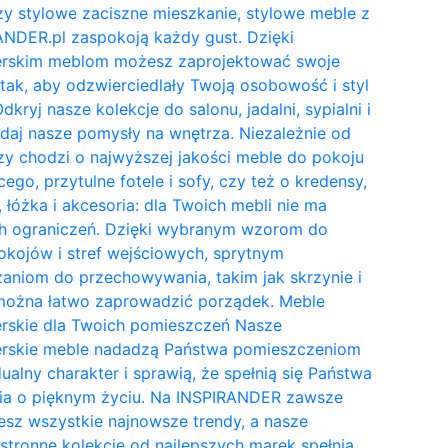
y stylowe zaciszne mieszkanie, stylowe meble z
NDER.pl zaspokoją każdy gust. Dzięki
erskim meblom możesz zaprojektować swoje
tak, aby odzwierciedlały Twoją osobowość i styl
Odkryj nasze kolekcje do salonu, jadalni, sypialni i
daj nasze pomysły na wnętrza. Niezależnie od
zy chodzi o najwyższej jakości meble do pokoju
cego, przytulne fotele i sofy, czy też o kredensy,
, łóżka i akcesoria: dla Twoich mebli nie ma
h ograniczeń. Dzięki wybranym wzorom do
kojów i stref wejściowych, sprytnym
aniom do przechowywania, takim jak skrzynie i
 można łatwo zaprowadzić porządek. Meble
erskie dla Twoich pomieszczeń Nasze
erskie meble nadadzą Państwa pomieszczeniom
ualny charakter i sprawią, że spełnią się Państwa
ia o pięknym życiu. Na INSPIRANDER zawsze
esz wszystkie najnowsze trendy, a nasze
tronne kolekcje od najlepszych marek spełnią