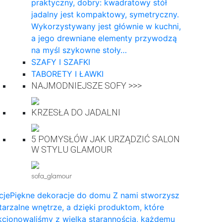
praktyczny, dobry: kwadratowy stół
jadalny jest kompaktowy, symetryczny.
Wykorzystywany jest głównie w kuchni,
a jego drewniane elementy przywodzą
na myśl szykowne stoły…
SZAFY I SZAFKI
TABORETY I ŁAWKI
NAJMODNIEJSZE SOFY >>>
KRZESŁA DO JADALNI
5 POMYSŁÓW JAK URZĄDZIĆ SALON
W STYLU GLAMOUR
sofa_glamour
cje
Piękne dekoracje do domu Z nami stworzysz
arzalne wnętrze, a dzięki produktom, które
cjonowaliśmy z wielką starannością, każdemu