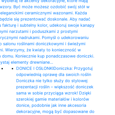
wybieraj te akcenty dekoracyjne, które mają
 wzory. Być może możesz ozdobić swój stół w
e eleganckimi ceramicznymi wazonami. Każda
 będzie się prezentować doskonale. Aby nadać
 fakturę i subtelny kolor, udekoruj swoje kanapy
nymi narzutami i poduszkami z prostymi
rycznymi nadrukami. Pomyśl o udekorowaniu
 salonu roślinami doniczkowymi i świeżymi
i. Wierzymy, że kwiaty to konieczność w
 domu. Koniecznie kup ponadczasowe doniczki.
ystaj elementy drewniane…
DONICE I OSŁONKI
Doniczka: Przygotuj
odpowiednią oprawę dla swoich roślin
Doniczka nie tylko służy do stylowej
prezentacji roślin – większość doniczek
sama w sobie przyciąga wzrok! Dzięki
szerokiej gamie materiałów i kolorów
donice, podobnie jak inne akcesoria
dekoracyjne, mogą być dopasowane do