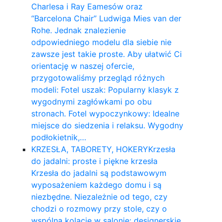
Charlesa i Ray Eamesów oraz
“Barcelona Chair” Ludwiga Mies van der
Rohe. Jednak znalezienie
odpowiedniego modelu dla siebie nie
zawsze jest takie proste. Aby ułatwić Ci
orientację w naszej ofercie,
przygotowaliśmy przegląd różnych
modeli: Fotel uszak: Popularny klasyk z
wygodnymi zagłówkami po obu
stronach. Fotel wypoczynkowy: Idealne
miejsce do siedzenia i relaksu. Wygodny
podłokietnik,…
KRZESŁA, TABORETY, HOKERY
Krzesła
do jadalni: proste i piękne krzesła
Krzesła do jadalni są podstawowym
wyposażeniem każdego domu i są
niezbędne. Niezależnie od tego, czy
chodzi o rozmowy przy stole, czy o
wspólną kolację w salonie: designerskie