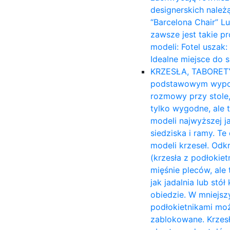
designerskich należ
“Barcelona Chair” L
zawsze jest takie p
modeli: Fotel uszak
Idealne miejsce do 
KRZESŁA, TABORET
podstawowym wyposa
rozmowy przy stole,
tylko wygodne, ale 
modeli najwyższej ja
siedziska i ramy. T
modeli krzeseł. Odk
(krzesła z podłokiet
mięśnie pleców, ale 
jak jadalnia lub stó
obiedzie. W mniejsz
podłokietnikami moż
zablokowane. Krzesł