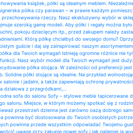
chowywania książek, półki są idealnym meblem. Niezależnie
designerska półka czy parawan – w prawie każdym pomies
do przechowywania rzeczy. Nasz ekskluzywny wybór w skle
jmuje szeroką gamę modeli. Aby półki i regały można był
 kuchni, pokoju dziecięcym itp., przed zakupem należy zast
ieniami. Którą półkę chciałbyś do swojego domu? Oprzyj
istym guście i daj się zainspirować naszym asortymentem. P
półka dla Twoich wymagań Istnieją ogromne różnice nie tyl
i funkcji. Nasz wybór modeli dla Twoich wymagań jest duży:
ecydowanie półka stojąca. W zależności od preferencji j
. Solidne półki stojące są idealne. Na przykład wolnostoją
w salonie i jadalni, a także zapewniają ochronę prywatnośc
nka działowa z przegródkami,…
odna sofa do salonu Sofy – stylowe meble tapicerowane 
go salonu. Miejsce, w którym możemy spotkać się z rodziną
nieważ przestrzeń dzienna jest zarówno oazą dobrego sam
pa powinna być dostosowana do Twoich osobistych potrze
nych powinna przede wszystkim odpowiadać Twojemu gus
zwrócić uwagę przy zakupie nowej sofy i jak najlepiej ją w