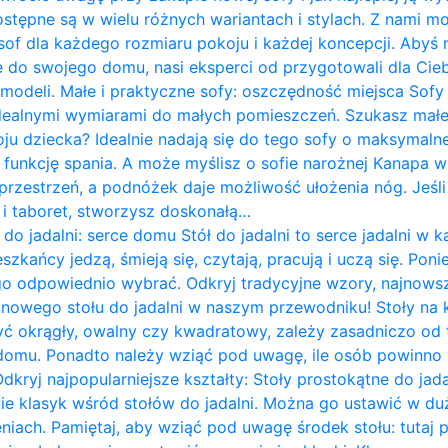
ostępne są w wielu różnych wariantach i stylach. Z nami m
of dla każdego rozmiaru pokoju i każdej koncepcji. Abyś 
do swojego domu, nasi eksperci od przygotowali dla Cieb
 modeli. Małe i praktyczne sofy: oszczędność miejsca Sof
idealnymi wymiarami do małych pomieszczeń. Szukasz mał
ju dziecka? Idealnie nadają się do tego sofy o maksymalne
 funkcję spania. A może myślisz o sofie narożnej Kanapa w k
rzestrzeń, a podnóżek daje możliwość ułożenia nóg. Jeśli 
ę i taboret, stworzysz doskonałą…
 do jadalni: serce domu Stół do jadalni to serce jadalni 
zkańcy jedzą, śmieją się, czytają, pracują i uczą się. Pon
go odpowiednio wybrać. Odkryj tradycyjne wzory, najnows
i nowego stołu do jadalni w naszym przewodniku! Stoły na
yć okrągły, owalny czy kwadratowy, zależy zasadniczo od te
omu. Ponadto należy wziąć pod uwagę, ile osób powinno 
Odkryj najpopularniejsze kształty: Stoły prostokątne do jad
wie klasyk wśród stołów do jadalni. Można go ustawić w du
iach. Pamiętaj, aby wziąć pod uwagę środek stołu: tutaj 