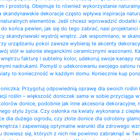
m i prostotą. Obejmuje to również wykorzystanie naturalny
a skandynawskie dekoracje często wpływa inspiracja naturą
ie naturalnych elementów. Jeśli chcesz wprowadzić dodatk
eś do końca pewien, jak się do tego zabrać, nasi projektanci 
ący skandynawski wystrój wnętrz. Jak wspomniano, w ska
przy urządzaniu pokoi zawsze wybieraj te akcenty dekoracy
ój stół w salonie eleganckimi ceramicznymi wazonami. Każ
nętrzu fakturę i subtelny kolor, udekoruj swoje kanapy na
ymi nadrukami. Pomyśl o udekorowaniu swojego salonu ro
wiaty to konieczność w każdym domu. Koniecznie kup pon
oniczka: Przygotuj odpowiednią oprawę dla swoich roślin 
acji roślin – większość doniczek sama w sobie przyciąga wz
kolorów donice, podobnie jak inne akcesoria dekoracyjn
ego stylu życia. Czy osłonka na kwiaty wykonana z ciepł
ce dla dużego ogrodu, czy złote donice dla odrobiny glam
 wnętrza i zapewniają optymalne warunki dla zdrowego wzro
dowiesz się, których z nich nie powinno zabraknąć w Two