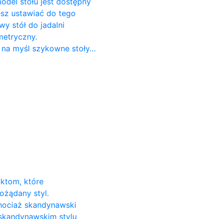
odel stołu jest dostępny
cesz ustawiać do tego
 stół do ​​jadalni
metryczny.
 na myśl szykowne stoły…
uktom, które
ożądany styl.
Chociaż skandynawski
 skandynawskim stylu