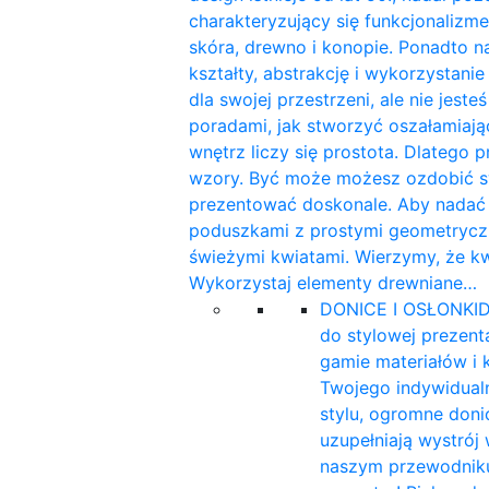
charakteryzujący się funkcjonalizme
skóra, drewno i konopie. Ponadto n
kształty, abstrakcję i wykorzystan
dla swojej przestrzeni, ale nie jest
poradami, jak stworzyć oszałamiaj
wnętrz liczy się prostota. Dlatego 
wzory. Być może możesz ozdobić sw
prezentować doskonale. Aby nadać w
poduszkami z prostymi geometryczn
świeżymi kwiatami. Wierzymy, że k
Wykorzystaj elementy drewniane…
DONICE I OSŁONKI
D
do stylowej prezent
gamie materiałów i 
Twojego indywidualn
stylu, ogromne doni
uzupełniają wystrój
naszym przewodniku 