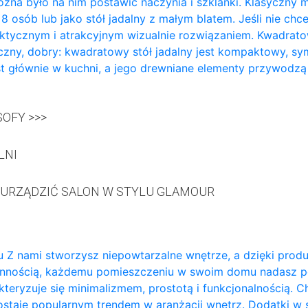
żna było na nim postawić naczynia i szklanki. Klasyczny m
a 8 osób lub jako stół jadalny z małym blatem. Jeśli nie ch
aktycznym i atrakcyjnym wizualnie rozwiązaniem. Kwadratowy
zny, dobry: kwadratowy stół jadalny jest kompaktowy, sy
t głównie w kuchni, a jego drewniane elementy przywodzą
OFY >>>
LNI
 URZĄDZIĆ SALON W STYLU GLAMOUR
 Z nami stworzysz niepowtarzalne wnętrze, a dzięki prod
annością, każdemu pomieszczeniu w swoim domu nadasz p
teryzuje się minimalizmem, prostotą i funkcjonalnością. 
ozostaje popularnym trendem w aranżacji wnętrz. Dodatki w