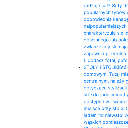
rodzaje sof? Sofy d
popularnych typów s
odpowiednią kanapę 
najpopularniejszych
charakteryzują się 
gościnnego lub poko
zwłaszcza jeśli mają
zapewnia przytulną p
L dodasz fotel, puf
STOŁY I STOLIKI
Stół
domowym. Tutaj mies
centralnym, należy 
dotyczące stylizacj
stół do jadalni ma b
dostępne w Twoim d
miejsce przy stole. 
jadalni to niewątpli
wąskich pomieszczen