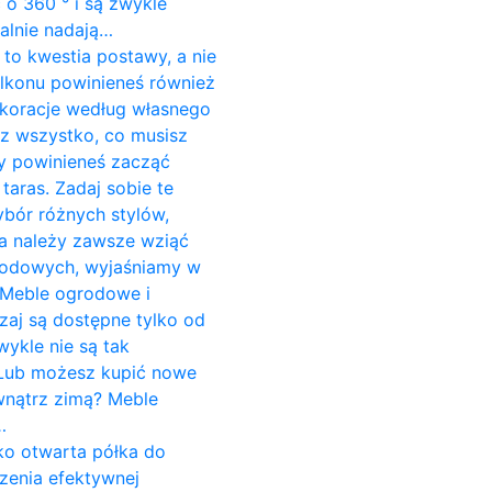
o 360 ° i są zwykle
alnie nadają…
to kwestia postawy, a nie
alkonu powinieneś również
koracje według własnego
sz wszystko, co musisz
dy powinieneś zacząć
aras. Zadaj sobie te
ybór różnych stylów,
ria należy zawsze wziąć
grodowych, wyjaśniamy w
 Meble ogrodowe i
aj są dostępne tylko od
wykle nie są tak
. Lub możesz kupić nowe
wnątrz zimą? Meble
…
ako otwarta półka do
zenia efektywnej