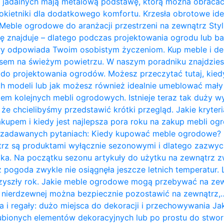
 jadalnych mają metalową podstawę, którą można obracać 
kietniki dla dodatkowego komfortu. Krzesła obrotowe ide
Meble ogrodowe do aranżacji przestrzeni na zewnątrz Styl 
ię znajduje – dlatego podczas projektowania ogrodu lub b
ry odpowiada Twoim osobistym życzeniom. Kup meble i de
zasem na świeżym powietrzu. W naszym poradniku znajdzie
do projektowania ogrodów. Możesz przeczytać tutaj, kie
 modeli lub jak możesz również idealnie umeblować mały t
em kolejnych mebli ogrodowych. Istnieje teraz tak duży w
 że chcielibyśmy przedstawić krótki przegląd. Jakie kryte
kupem i kiedy jest najlepsza pora roku na zakup mebli o
j zadawanych pytaniach: Kiedy kupować meble ogrodowe?
rz są produktami wyłącznie sezonowymi i dlatego zazwycz
ka. Na początku sezonu artykuły do ​​użytku na zewnątrz z
 pogoda zwykle nie osiągnęła jeszcze letnich temperatur
przyszły rok. Jakie meble ogrodowe mogą przebywać na ze
li nierdzewnej można bezpiecznie pozostawić na zewnątrz,
a i regały: dużo miejsca do dekoracji i przechowywania J
bionych elementów dekoracyjnych lub po prostu do stwor