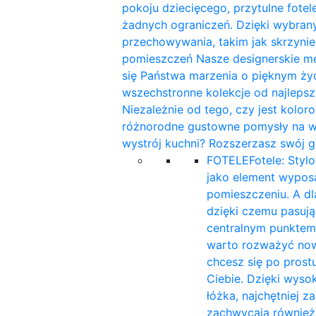
pokoju dziecięcego, przytulne fotele
żadnych ograniczeń. Dzięki wybra
przechowywania, takim jak skrzynie
pomieszczeń Nasze designerskie me
się Państwa marzenia o pięknym ży
wszechstronne kolekcje od najleps
Niezależnie od tego, czy jest kolor
różnorodne gustowne pomysły na wnę
wystrój kuchni? Rozszerzasz swój g
FOTELE
Fotele: Styl
jako element wyposa
pomieszczeniu. A d
dzięki czemu pasują 
centralnym punktem
warto rozważyć now
chcesz się po prost
Ciebie. Dzięki wyso
łóżka, najchętniej 
zachwycają również 