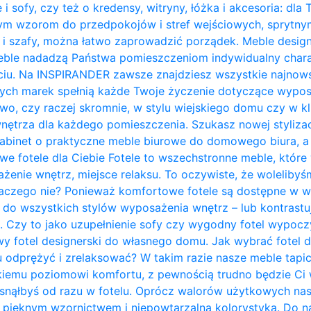
 i sofy, czy też o kredensy, witryny, łóżka i akcesoria: dla
nym wzorom do przedpokojów i stref wejściowych, sprytn
 i szafy, można łatwo zaprowadzić porządek. Meble design
ble nadadzą Państwa pomieszczeniom indywidualny charakt
ciu. Na INSPIRANDER zawsze znajdziesz wszystkie najnows
zych marek spełnią każde Twoje życzenie dotyczące wypos
owo, czy raczej skromnie, w stylu wiejskiego domu czy w kl
trza dla każdego pomieszczenia. Szukasz nowej stylizacji
abinet o praktyczne meble biurowe do domowego biura, a 
owe fotele dla Ciebie Fotele to wszechstronne meble, któ
żenie wnętrz, miejsce relaksu. To oczywiste, że woleliby
laczego nie? Ponieważ komfortowe fotele są dostępne w w
do wszystkich stylów wyposażenia wnętrz – lub kontrastują 
. Czy to jako uzupełnienie sofy czy wygodny fotel wypo
y fotel designerski do własnego domu. Jak wybrać fotel 
u odprężyć i zrelaksować? W takim razie nasze meble tapi
kiemu poziomowi komfortu, z pewnością trudno będzie Ci w
zasnąłbyś od razu w fotelu. Oprócz walorów użytkowych na
pięknym wzornictwem i niepowtarzalną kolorystyką. Do na