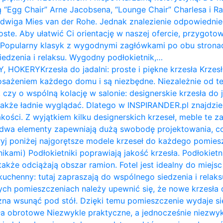
ą “Egg Chair” Arne Jacobsena, “Lounge Chair” Charlesa i 
udwiga Mies van der Rohe. Jednak znalezienie odpowiednie
roste. Aby ułatwić Ci orientację w naszej ofercie, przygot
: Popularny klasyk z wygodnymi zagłówkami po obu stron
siedzenia i relaksu. Wygodny podłokietnik,…
Y, HOKERY
Krzesła do jadalni: proste i piękne krzesła Krzesł
żeniem każdego domu i są niezbędne. Niezależnie od te
 czy o wspólną kolację w salonie: designerskie krzesła do 
także ładnie wyglądać. Dlatego w INSPIRANDER.pl znajdzi
kości. Z wyjątkiem kilku designerskich krzeseł, meble te z
e dwa elementy zapewniają dużą swobodę projektowania, c
ryj poniżej najgorętsze modele krzeseł do każdego pomiesz
nikami) Podłokietniki poprawiają jakość krzesła. Podłokietni
także odciążają obszar ramion. ​Fotel jest idealny do miejs
ł kuchenny: tutaj zapraszają do wspólnego siedzenia i relak
ych pomieszczeniach należy upewnić się, że nowe krzesła d
na wsunąć pod stół. Dzięki temu pomieszczenie wydaje się 
a obrotowe Niezwykle praktyczne, a jednocześnie niezwykl