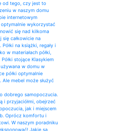
 od tego, czy jest to
zczeniu w naszym domu
pie internetowym
o optymalnie wykorzystać
anowić się nad kilkoma
 się całkowicie na
ółki na książki, regały i
ko w materiałach półki,
 Półki stojące Klasykiem
est używana w domu w
ce półki optymalnie
i. Ale mebel może służyć
do dobrego samopoczucia.
 i przyjaciółmi, obejrzeć
opoczucia, jak i miejscem
b. Oprócz komfortu i
towi. W naszym poradniku
yeksponować! Jakie są