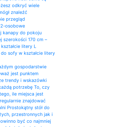
ożesz odkryć wiele
mógł znaleźć
ie przegląd
y 2-osobowe
ej kanapy do pokoju
j szerokości 170 cm –
ształcie litery L
do sofy w kształcie litery
w każdym gospodarstwie
ieważ jest punktem
ze trendy i wskazówki
 każdą potrzebę To, czy
go, ile miejsca jest
regularnie znajdować
alni Prostokątny stół do
żych, przestronnych jak i
powinno być co najmniej