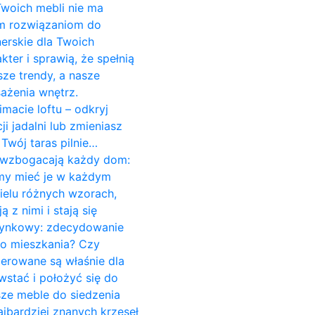
 Twoich mebli nie ma
ym rozwiązaniom do
erskie dla Twoich
er i sprawią, że spełnią
ze trendy, a nasze
ażenia wnętrz.
imacie loftu – odkryj
 jadalni lub zmieniasz
Twój taras pilnie…
re wzbogacają każdy dom:
śmy mieć je w każdym
ielu różnych wzorach,
z nimi i stają się
czynkowy: zdecydowanie
do mieszkania? Czy
cerowane są właśnie dla
stać i położyć się do
sze meble do siedzenia
jbardziej znanych krzeseł