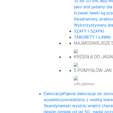
10 do 20 cm, aby mo
jako stół jadalny dl
krzeseł, ławki są pr
Kwadratowy, praktyc
Wykorzystywany jes
SZAFY I SZAFKI
TABORETY I ŁAWKI
NAJMODNIEJSZE S
KRZESŁA DO JADA
5 POMYSŁÓW JAK
sofa_glamour
Dekoracje
Piękne dekoracje do domu
wyselekcjonowaliśmy z wielką star
Skandynawski wystrój wnętrz charak
design istnieje od lat 50., nadal p