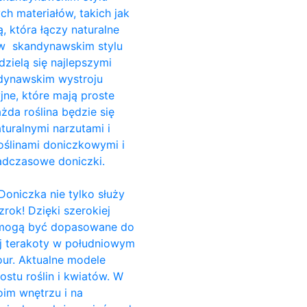
ch materiałów, takich jak
, która łączy naturalne
i w skandynawskim stylu
dzielą się najlepszymi
ndynawskim wystroju
jne, które mają proste
da roślina będzie się
turalnymi narzutami i
ślinami doniczkowymi i
adczasowe doniczki.
Doniczka nie tylko służy
rok! Dzięki szerokiej
e, mogą być dopasowane do
ej terakoty w południowym
our. Aktualne modele
stu roślin i kwiatów. W
im wnętrzu i na