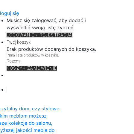
loguj się
Musisz się zalogować, aby dodać i
wyświetlić swoją listę życzeń.
LOGOWANIE / REJESTRACJA
Twój koszyk
Brak produktów dodanych do koszyka.
Pełna lista produktów w koszyku.
Razem:
KOSZYK
ZAMÓWIENIE
rzytulny dom, czy stylowe
rskim meblom możesz
sze kolekcje do salonu,
wyższej jakości meble do