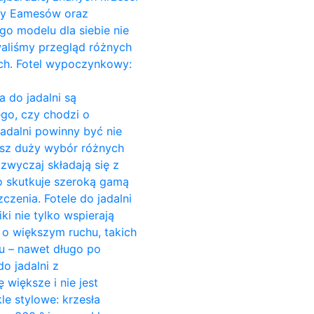
Ray Eamesów oraz
go modelu dla siebie nie
owaliśmy przegląd różnych
ach. Fotel wypoczynkowy:
a do jadalni są
go, czy chodzi o
jadalni powinny być nie
esz duży wybór różnych
azwyczaj składają się z
o skutkuje szeroką gamą
czenia. Fotele do jadalni
ki nie tylko wspierają
c o większym ruchu, takich
su – nawet długo po
o jadalni z
większe i nie jest
e stylowe: krzesła