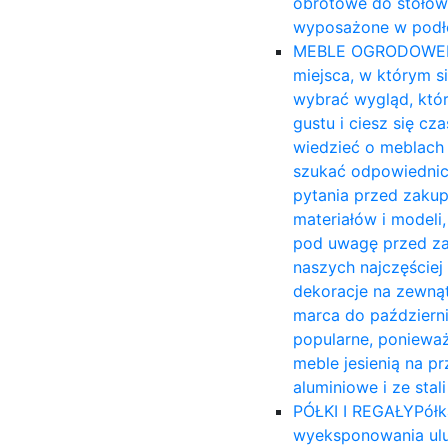
obrotowe do stołów
wyposażone w podło
MEBLE OGRODOWE
miejsca, w którym s
wybrać wygląd, któ
gustu i ciesz się c
wiedzieć o meblach 
szukać odpowiednich
pytania przed zakup
materiałów i modeli,
pod uwagę przed za
naszych najczęście
dekoracje na zewnąt
marca do październi
popularne, ponieważ
meble jesienią na 
aluminiowe i ze sta
PÓŁKI I REGAŁY
Półk
wyeksponowania ulu