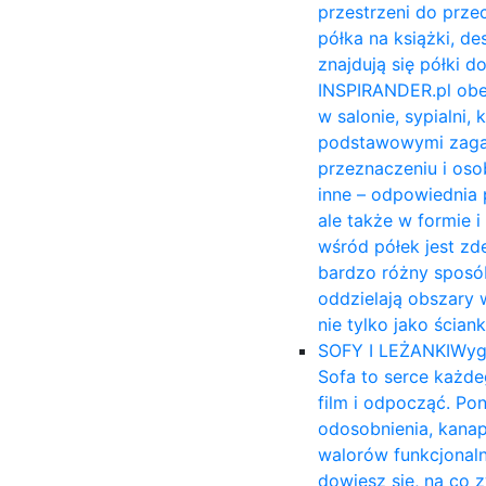
przestrzeni do prze
półka na książki, 
znajdują się półki 
INSPIRANDER.pl obe
w salonie, sypialni,
podstawowymi zagadn
przeznaczeniu i osob
inne – odpowiednia 
ale także w formie 
wśród półek jest zd
bardzo różny sposób
oddzielają obszary 
nie tylko jako ścia
SOFY I LEŻANKI
Wyg
Sofa to serce każde
film i odpocząć. Po
odosobnienia, kana
walorów funkcjonal
dowiesz się, na co 